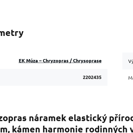
metry
EK Múza – Chryzopras / Chrysoprase
Vý
2202435
Ma
zopras náramek elastický přírod
 cm, kámen harmonie rodinných 