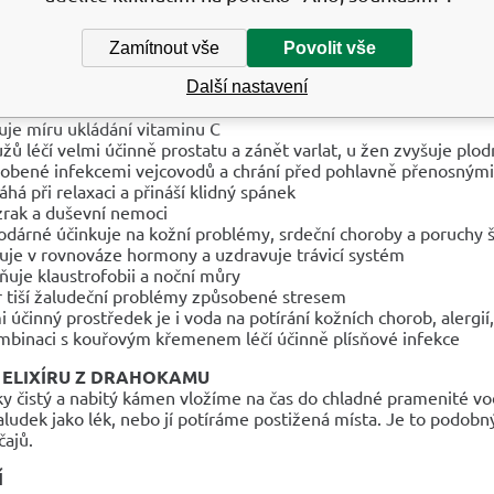
lává pocit bezpečí, jistoty a důvěry
d jde o fyzické tělo, má silné detoxikační účinky
Zamítnout vše
Povolit vše
NÍ ÚČINKY
Další nastavení
 celkovou churavost a slabost a vnáší do celého těla vesmírnou u
uje míru ukládání vitaminu C
žů léčí velmi účinně prostatu a zánět varlat, u žen zvyšuje plo
obené infekcemi vejcovodů a chrání před pohlavně přenosným
há při relaxaci a přináší klidný spánek
 zrak a duševní nemoci
odárné účinkuje na kožní problémy, srdeční choroby a poruchy š
uje v rovnováze hormony a uzdravuje trávicí systém
ňuje klaustrofobii a noční můry
ír tiší žaludeční problémy způsobené stresem
i účinný prostředek je i voda na potírání kožních chorob, alergií,
mbinaci s kouřovým křemenem léčí účinně plísňové infekce
ELIXÍRU Z DRAHOKAMU
ky čistý a nabitý kámen vložíme na čas do chladné pramenité vo
aludek jako lék, nebo jí potíráme postižená místa. Je to podobný
čajů.
Í