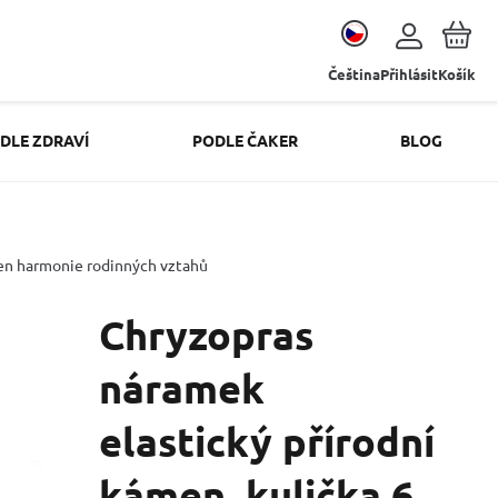
Čeština
Přihlásit
Košík
DLE ZDRAVÍ
PODLE ČAKER
BLOG
men harmonie rodinných vztahů
Chryzopras
náramek
elastický přírodní
kámen, kulička 6