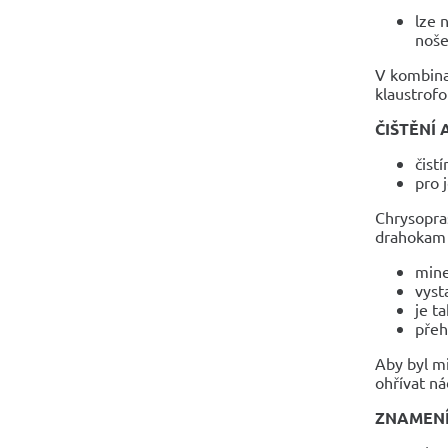
lze 
noše
V kombina
klaustrofo
ČIŠTĚNÍ 
čist
pro 
Chrysopras
drahokam 
mine
vyst
je t
přeh
Aby byl mi
ohřívat ná
ZNAMEN