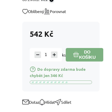
Oblíbený
Porovnat
542
Kč
DO
ks
KOŠÍKU
Do dopravy zdarma bude
chybět jen
346
Kč
Dotaz
Hlídat
Sdílet