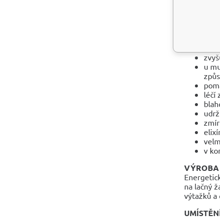
vyvo
poku
ZDRAVOT
léčí
zvyš
u mu
způs
pomá
léčí
blah
udrž
zmír
elix
velm
v ko
VÝROBA 
Energetic
na lačný ž
výtažků a 
UMÍSTĚN