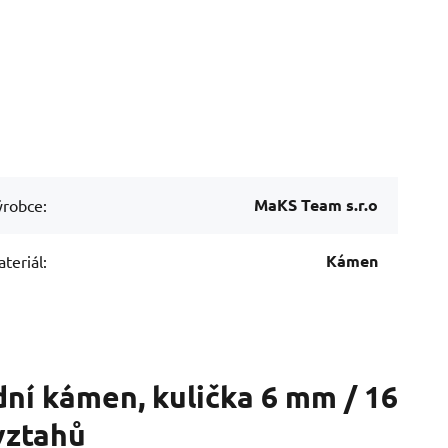
MaKS Team s.r.o
robce:
Kámen
teriál:
ní kámen, kulička 6 mm / 16
vztahů