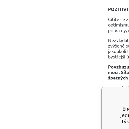
POZITIVI
Cítíte se 
optimismu
příbuzný,
Nezvládáte
zvýšené sc
jakoukoli 
bystřejší 
Povzbuzu
moci. Síl
špatných 
ukli
pod
podn
prop
En
pod
jed
rozp
zvyš
týk
pomá