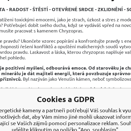
TA - RADOST - ŠTĚSTÍ - OTEVŘENÉ SRDCE - ZKLIDNĚNÍ -
zatíženi toxickými emocemi, jako je strach, úzkost a stres z mod
? Potřebuješ dobít svého ducha, když se vydáváš vpřed na novo
 musíte pracovat s kamenem Chryzopras.
 pravdu? Ukončete vzorec popírání a konfrontujte pravdy s ene
hopnosti řešení konfliktů a opuštění malicherných soudů vytvoř
tvrdou pravdu. Laskavost a láska, kterou chryzopras naplňuje vaš
úhel pohledu.
je pozitivní myšlení, odbourává emoce.
Od starověku je ch
a minerálu je dát majiteli energii, která povzbuzuje správno
příznivců.
Byl nazýván jako Venušin kámen, neboť symbolizov
dňující kámen, který povzbuzuje hledání
pozitivních
řešení
poruje
plynulost řeči
a otevřené myšlení
Cookies a GDPR
ěcuje různé talenty a rozvíjí
tvůrčí schopností
ůjčuje schopnost vhledu do
nitra
věcí
ergetické kameny a partneři potřebují Váš souhlas k využ
poruje
klidný
a
uvolňující spánek
notlivých dat, aby Vám mimo jiné mohli ukazovat infor
ouští zablokované emoce
uje důvěru v obchodních osobních mezilidských vztazích
ající se Vašich zájmů pomocí personalizace reklam. Sou
há odpouštět a soucítit s ostatními lidmi
udělíte kliknutím na políčko "Ano, souhlasím".