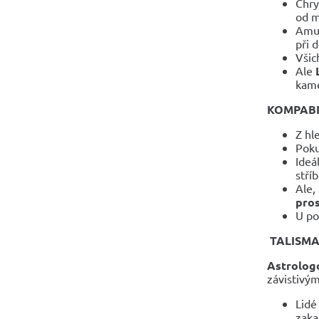
Chry
od m
Amu
při 
Všic
Ale
kame
KOMPABI
Z hl
Poku
Ideá
stříb
Ale,
pros
U po
TALISMA
Astrologo
závistivý
Lidé
zaka