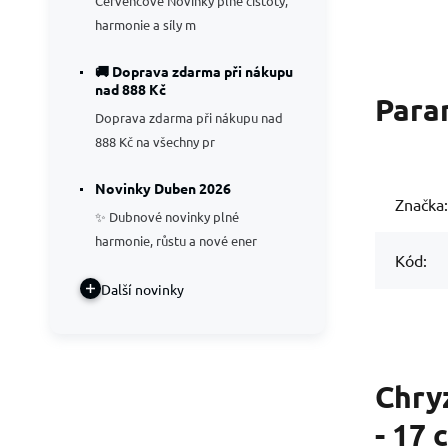
Červencové Novinky plné čistoty,
harmonie a síly m
🚚 Doprava zdarma při nákupu
nad 888 Kč
Para
Doprava zdarma při nákupu nad
888 Kč na všechny pr
Novinky Duben 2026
Značka:
✨ Dubnové novinky plné
harmonie, růstu a nové ener
Kód:
Další novinky
Chry
- 17