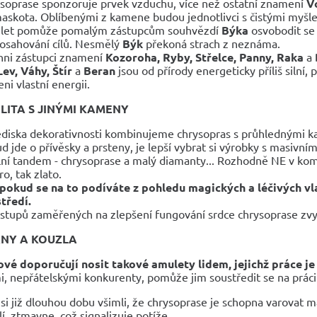
soprase sponzoruje prvek vzduchu, více než ostatní znamení
V
askota. Oblíbenými z kamene budou jednotlivci s čistými myšlen
let pomůže pomalým zástupcům souhvězdí
Býka
osvobodit se a
dosahování cílů. Nesmělý
Býk
překoná strach z neznáma.
hni zástupci znamení
Kozoroha, Ryby, Střelce, Panny, Raka
a
Lev, Váhy, Štír
a
Beran
jsou od přírody energeticky příliš silní,
ni vlastní energii.
LITA S JINÝMI KAMENY
ediska dekorativnosti kombinujeme chrysopras s průhlednými ka
d jde o přívěsky a prsteny, je lepší vybrat si výrobky s masiv
lní tandem - chrysoprase a malý diamanty... Rozhodně NE v kombi
ro, tak zlato.
pokud se na to podíváte z pohledu magických a léčivých vl
tředí.
stupů zaměřených na zlepšení fungování srdce chrysoprase zv
NY A KOUZLA
vé doporučují nosit takové amulety lidem, jejichž práce je
mi, nepřátelskými konkurenty, pomůže jim soustředit se na prá
 si již dlouhou dobu všimli, že chrysoprase je schopna varovat m
lí, ztmavne, což signalizuje potíže.