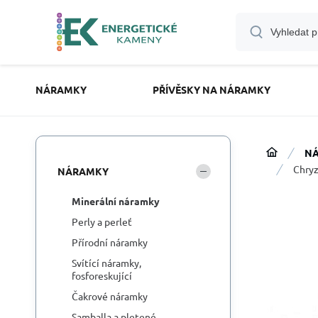
NÁRAMKY
PŘÍVĚSKY NA NÁRAMKY
N
Chryz
NÁRAMKY
Minerální náramky
Perly a perleť
Přírodní náramky
Svítící náramky,
fosforeskující
Čakrové náramky
Samballa a pletené