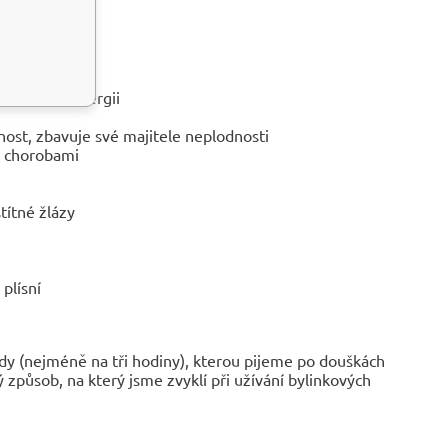
niverzální energii
dnost, zbavuje své majitele neplodnosti
i chorobami
títné žlázy
 plísní
dy (nejméně na tři hodiny), kterou pijeme po douškách
 způsob, na který jsme zvyklí při užívání bylinkových