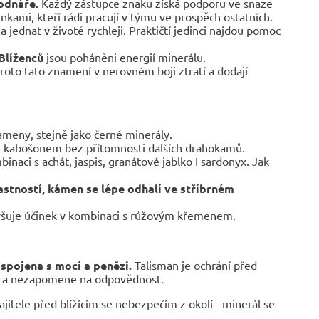
odnáře.
Každý zástupce znaku získá podporu ve snaze
kami, kteří rádi pracují v týmu ve prospěch ostatních.
 jednat v životě rychleji. Praktičtí jedinci najdou pomoc
Blíženců
jsou poháněni energií minerálu.
 proto tato znamení v nerovném boji ztratí a dodají
meny, stejně jako černé minerály.
ním kabošonem bez přítomnosti dalších drahokamů.
naci s achát, jaspis, granátové jablko I sardonyx. Jak
astností, kámen se lépe odhalí ve stříbrném
yšuje účinek v kombinaci s růžovým křemenem.
 spojena s mocí a penězi.
Talisman je ochrání před
ci a nezapomene na odpovědnost.
ajitele před blížícím se nebezpečím z okolí - minerál se