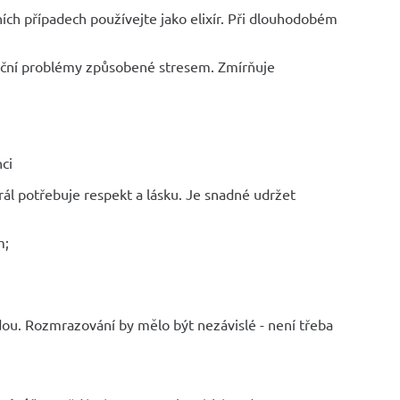
ních případech používejte jako elixír. Při dlouhodobém
deční problémy způsobené stresem. Zmírňuje
nci
rál potřebuje respekt a lásku. Je snadné udržet
m;
odou. Rozmrazování by mělo být nezávislé - není třeba