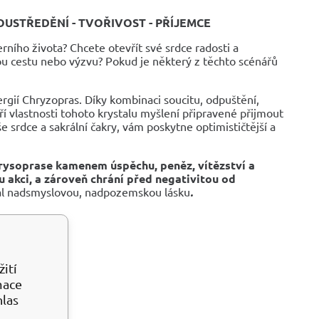
 SOUSTŘEDĚNÍ - TVOŘIVOST - PŘÍJEMCE
erního života? Chcete otevřít své srdce radosti a
u cestu nebo výzvu? Pokud je některý z těchto scénářů
rgií Chryzopras. Díky kombinaci soucitu, odpuštění,
í vlastnosti tohoto krystalu myšlení připravené přijmout
e srdce a sakrální čakry, vám poskytne optimističtější a
rysoprase kamenem úspěchu, peněz, vítězství a
u akci, a zároveň chrání před negativitou od
al nadsmyslovou, nadpozemskou lásku
.
ití
mace
hlas