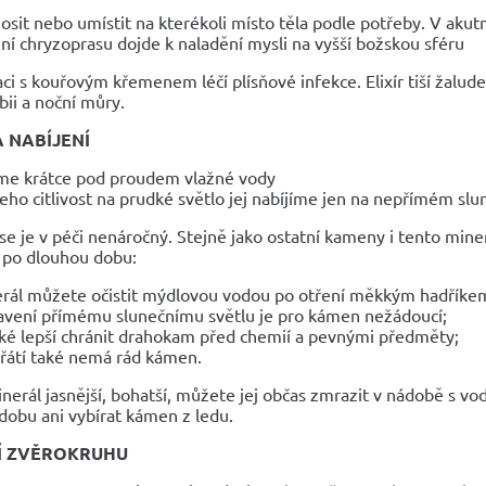
nosit nebo umístit na kterékoli místo těla podle potřeby. V akut
ní chryzoprasu dojde k naladění mysli na vyšší božskou sféru
ci s kouřovým křemenem léčí plísňové infekce. Elixír tiší žalu
bii a noční můry.
A NABÍJENÍ
íme krátce pod proudem vlažné vody
jeho citlivost na prudké světlo jej nabíjíme jen na nepřímém slu
e je v péči nenáročný. Stejně jako ostatní kameny i tento mine
po dlouhou dobu:
rál můžete očistit mýdlovou vodou po otření měkkým hadříke
avení přímému slunečnímu světlu je pro kámen nežádoucí;
aké lepší chránit drahokam před chemií a pevnými předměty;
řátí také nemá rád kámen.
nerál jasnější, bohatší, můžete jej občas zmrazit v nádobě s v
dobu ani vybírat kámen z ledu.
Í ZVĚROKRUHU