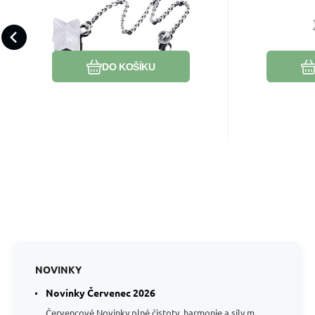
přírodního kamene 21
přírodn
potenciál? Křišťál ho pomůže
v lásce.
x 21 x 21 mm, kámen
x 8 mm
probudit.
kamenů
Oblíbený
Porovnat
DO KOŠÍKU
NOVINKY
Novinky Červenec 2026
Červencové Novinky plné čistoty, harmonie a síly m