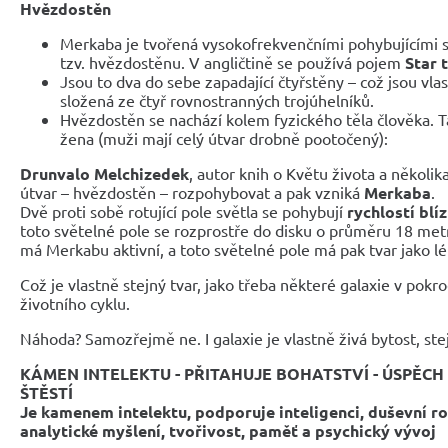
Hvězdostěn
Merkaba je tvořená vysokofrekvenčními pohybujícími s
tzv. hvězdostěnu. V angličtině se používá pojem
Star 
Jsou to dva do sebe zapadající čtyřstěny – což jsou vl
složená ze čtyř rovnostranných trojúhelníků.
Hvězdostěn se nachází kolem fyzického těla člověka. T
žena (muži mají celý útvar drobně pootočený):
Drunvalo Melchizedek
, autor knih o Květu života a několik
útvar – hvězdostěn – rozpohybovat a pak vzniká
Merkaba
.
Dvě proti sobě rotující pole světla se pohybují
rychlostí blí
toto světelné pole se rozprostře do disku o průměru 18 met
má Merkabu aktivní, a toto světelné pole má pak tvar jako lét
Což je vlastně stejný tvar, jako třeba některé galaxie v pokroč
životního cyklu.
Náhoda? Samozřejmě ne. I galaxie je vlastně živá bytost, ste
KÁMEN INTELEKTU -
PŘITAHUJE BOHATSTVÍ - ÚSPĚCH
ŠTĚSTÍ
Je kamenem intelektu, podporuje inteligenci, duševní ro
analytické myšlení, tvořivost, paměť a psychický vývoj