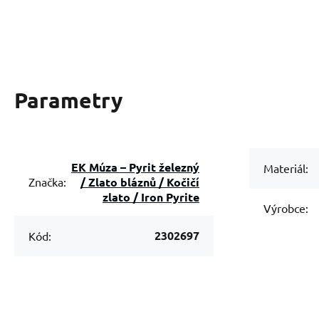
Parametry
EK Múza – Pyrit železný
Materiál:
/ Zlato bláznů / Kočičí
Značka:
zlato / Iron Pyrite
Výrobce:
2302697
Kód: