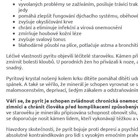
vyvolaných problémy se zažíváním, posiluje trávicí trak
jedy
pomáhá zlepšit fungování dýchacího systému, oběhov
zvyšuje okysličování krve
chrání a eliminuje infekční a virová onemocnění
zmírňuje houbové kožní léze
zvyšuje svalový tonus
blahodárné působí na plíce, potlačuje astma a bronchit
Léčivé vlastnosti pyritu objevili léčitelé starověku. Kámen p
zmírnit bolesti kloubů. U porodních žen ho přivázali k noze, 
snadný.
Pyritový krystal nošený kolem krku dítěte pomáhal dítěti ud
spánek. A také se věřilo, že minerál je schopen vyrovnat se 
malomocenstvím, deprivací, šedým zákalem a odstraňováním
Věří se, že pyrit je schopen zvládnout chronická onemoc
zimnici a chránit člověka před komplikacemi způsobený
ve starověku je minerálu připisována schopnost obnovit sílu, 
se doporučuje nosit kámen lidem, kteří vykonávají těžkou a v
Navzdory skutečnosti, že pyrit bojuje proti depresi a psych
absolutně kontraindikován pro lidi s vysokým emočním prah