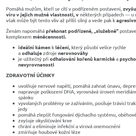
Pomáhá mužům, kteří se cítí v podřízeném postavení,
zvyšu
víru v jejich mužné vlastnosti, v
některých případech — u
však může být tento vliv až příliš silný a vede pak k
agresivn
Ženám napomáhá
překonat podřízené, „služebné"
postave
komplexem
méněcennosti.
ideální kámen
k
léčení,
který působí velice rychle
a
odhaluje
zdroje
nerovnováhy
je užitečný při
odhalování kořenů karmické
a
psycho
nevyrovnanosti
ZDRAVOTNÍ ÚČINKY
uvolňuje nervové napětí, pomáhá zahnat únavu, depre
napravuje poškození DNA, vyrovnává úroveň meridián
spánku
vyvolaných problémy se zažíváním, posiluje trávicí trak
jedy
pomáhá zlepšit fungování dýchacího systému, oběhov
zvyšuje okysličování krve
chrání a eliminuje infekční a virová onemocnění
zmírňuje houbové kožní léze