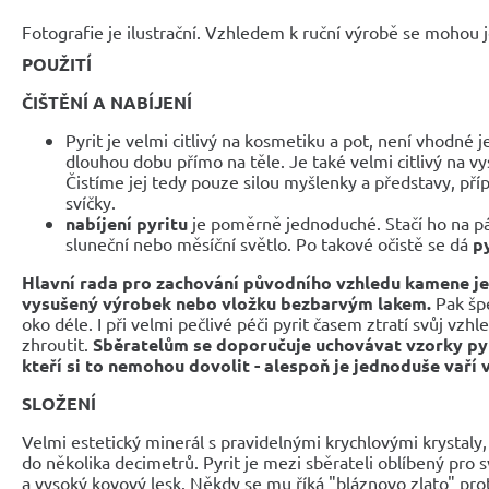
Fotografie je ilustrační. Vzhledem k ruční výrobě se mohou je
POUŽITÍ
ČIŠTĚNÍ A NABÍJENÍ
Pyrit je velmi citlivý na kosmetiku a pot, není vhodné j
dlouhou dobu přímo na těle. Je také velmi citlivý na vy
Čistíme jej tedy pouze silou myšlenky a představy, p
svíčky.
nabíjení pyritu
je poměrně jednoduché. Stačí ho na pá
sluneční nebo měsíční světlo. Po takové očistě se dá
p
Hlavní rada pro zachování původního vzhledu kamene je
vysušený výrobek nebo vložku bezbarvým lakem.
Pak šp
oko déle. I při velmi pečlivé péči pyrit časem ztratí svůj vz
zhroutit.
Sběratelům se doporučuje uchovávat vzorky pyri
kteří si to nemohou dovolit - alespoň je jednoduše vaří v
SLOŽENÍ
Velmi estetický minerál s pravidelnými krychlovými krystaly
do několika decimetrů. Pyrit je mezi sběrateli oblíbený pro
a vysoký kovový lesk. Někdy se mu říká "bláznovo zlato" prot