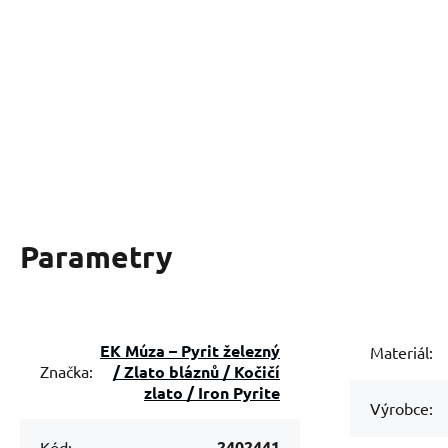
Parametry
EK Múza – Pyrit železný
Materiál:
/ Zlato bláznů / Kočičí
Značka:
zlato / Iron Pyrite
Výrobce:
2402441
Kód: