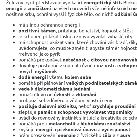
Železný pyrit představuje vynikající
energetický štít.
Bloku
energii
a
znečištění
na všech úrovních včetně infekčních
ne
nosit na krku, ochrání vyšší i fyzické tělo, od nichž
odklání ú
má silnou ochrannou energii
pozitivní kámen,
přitahuje bohatství, hojnost a štěstí
je schopen přilákat lásku a znovu vyvolat vyhaslé city
má schopnost ukázat vám, které chování vás brzdí, dík
uvědomujete, co musíte změnit, abyste záměr hojnosti 
frekvenci jako pyrit
pomáhá překonávat
netečnost
a
citovou nerovnová
dovoluje postupně zkoumat různé možnosti a
schopno
nových
myšlenek
dodá energii
všemu
kolem sebe
pomáhá při plánování
velkých podnikatelských zámě
vede
k
diplomatickému jednání
přináší úlevu od
úzkosti
a
zklamání
probouzí sebedůvěru a vědomi vlastní ceny
posiluje duševní aktivitu,
neboť
zrychluje proudění
zlepšuje
paměť
a
schopnost vyvolávat vzpomínky
uvádí do rovnováhy instinkt s intuicí a kreativitu se sc
pomáhá proti
melancholii
a
hlubokému zoufalství
zvyšuje
energii
a
překonává únavu
a
vyčerpanost
brání prosakování
energie
z fyzického
těla
a z
aury