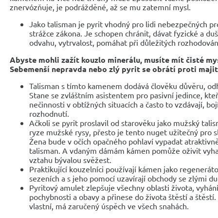
znervózňuje, je podrážděné, až se mu zatemní mysl.
Jako talisman je pyrit vhodný pro lidi nebezpečných pro
strážce zákona. Je schopen chránit, dávat fyzické a duš
odvahu, vytrvalost, pomáhat při důležitých rozhodován
Abyste mohli zažít kouzlo minerálu, musíte mít čisté my
Sebemenší nepravda nebo zlý pyrit se obrátí proti majit
Talisman s tímto kamenem dodává člověku důvěru, odh
Stane se zvláštním asistentem pro pasivní jedince, kteř
nečinnosti v obtížných situacích a často to vzdávají, boj
rozhodnutí.
Ačkoli se pyrit proslavil od starověku jako mužský tali
ryze mužské rysy, přesto je tento nuget užitečný pro s
Žena bude v očích opačného pohlaví vypadat atraktivně
talisman. A vdaným dámám kámen pomůže oživit vyhas
vztahu bývalou svěžest.
Praktikující kouzelníci používají kámen jako regenerá
sezeních a s jeho pomocí uzavírají obchody se zlými du
Pyritový amulet zlepšuje všechny oblasti života, vyhání
pochybnosti a obavy a přinese do života štěstí a štěst
vlastní, má zaručený úspěch ve všech snahách.