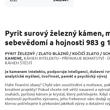
Pyrit surový železný kámen, m
sebevědomí a hojnosti 983 g 
PYRIT ŽELEZNÝ
/
ZLATO BLÁZNŮ / KOČIČÍ ZLATO /
SC
KAMENE,
KÁMEN INTELEKTU
-
PŘITAHUJE BOHATSTVÍ - 
KÁMEN ŠTĚSTÍ
je kamenem intelektu, podporuje inteligenci, duševní ro
analytické myšlení, tvořivost, paměť a psychický vývoj
Máte finanční obavy? Chybí vám soustředění a motivace, poku
kreativní projekty? Pokud chcete mít větší nasazení a vytrva
snahách, pyritový kámen je krystal, který potřebujete. Když 
vlastnosti pyritového významu, jeho frekvence vám dodají vy
kterou potřebujete k překonání jakékoli výzvy a dotažení svý