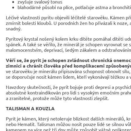
zvyšuje svalový tonus
blahodárné působí na plíce, potlačuje astma a bronchit
Léčivé vlastnosti pyritu objevili léčitelé starověku. Kámen p
zmírnit bolesti kloubů. U porodních žen ho přivázali k noze, 
snadný.
Pyritový krystal nošený kolem krku dítěte pomáhal dítěti ud
spánek. A také se věřilo, že minerál je schopen vyrovnat se 
malomocenstvím, deprivací, šedým zákalem a odstraňováním
Věří se, že pyrit je schopen zvládnout chronická onemoc
zimnici a chránit člověka před komplikacemi způsobený
ve starověku je minerálu připisována schopnost obnovit sílu, 
se doporučuje nosit kámen lidem, kteří vykonávají těžkou a v
Navzdory skutečnosti, že pyrit bojuje proti depresi a psych
absolutně kontraindikován pro lidi s vysokým emočním prah
a zranitelné, protože může tyto vlastnosti zlepšit.
TALISMAN A KOUZLA
Pyrit je kámen, který netoleruje blízkost dalších minerálů, 
nebo Hematit. Talisman můžou nosit pouze lidé se silnou vů
kamenem na více než tři dny může způsobit vážné poškození