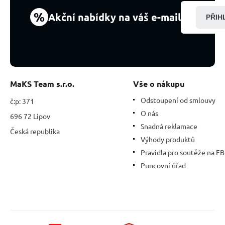
1
kus
%
Akční nabídky na váš e-mail
PŘIH
MaKS Team s.r.o.
Vše o nákupu
Odstoupení od smlouvy
č:p: 371
O nás
696 72 Lipov
Snadná reklamace
Česká republika
Výhody produktů
Pravidla pro soutěže na FB
Puncovní úřad