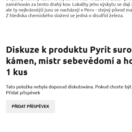
zaměňován za tento drahý kov. Lokality jeho výskytu se dají
ale ty nejkrásnější jsou se nacházejí v Peru - stejný původ m
Z hlediska chemického složení se jedná o disulfid železa.
Diskuze k produktu
Pyrit sur
kámen, mistr sebevědomí a ho
1 kus
Tato položka nebyla doposud diskutována. Pokud chcete být p
Přidat příspěvek
PŘIDAT PŘÍSPĚVEK