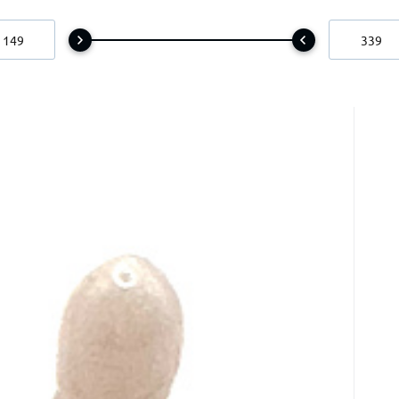
186
m
č
 na postavení cca 3 cm, kámen lásky
ke skutečnému štěstí.