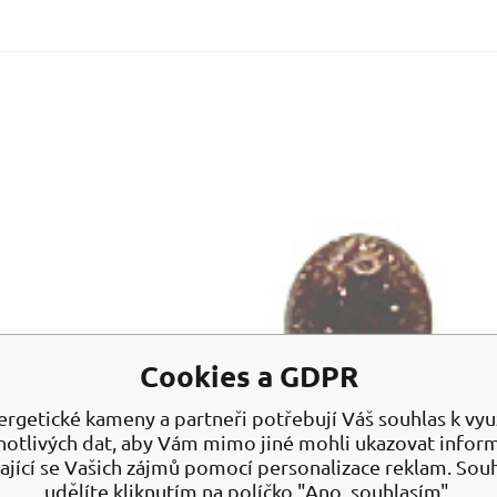
EAN:
Kód:
20000
23
Skla
288
Goldstone zlatý Penis pro štěstí n
Goldstone přináší energii, prosperitu a štěstí. Je symbole
Cookies a GDPR
ergetické kameny a partneři potřebují Váš souhlas k využ
notlivých dat, aby Vám mimo jiné mohli ukazovat infor
ající se Vašich zájmů pomocí personalizace reklam. Sou
udělíte kliknutím na políčko "Ano, souhlasím".
Obl
Por