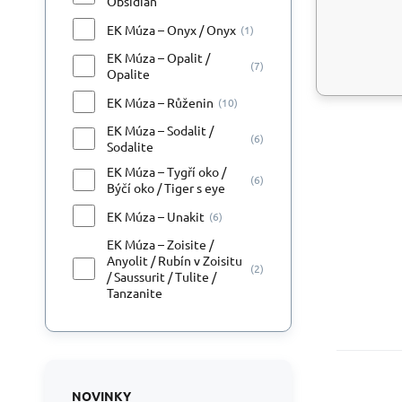
Obsidián
EK Múza – Onyx / Onyx
(1)
EK Múza – Opalit /
(7)
Opalite
EK Múza – Růženin
(10)
EK Múza – Sodalit /
(6)
Sodalite
EK Múza – Tygří oko /
(6)
Býčí oko / Tiger s eye
EK Múza – Unakit
(6)
EK Múza – Zoisite /
Anyolit / Rubín v Zoisitu
(2)
/ Saussurit / Tulite /
Tanzanite
NOVINKY