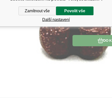
Zamítnout vše
Povolit vše
Další nastavení
DO K
Kód:
2303188
Skladem