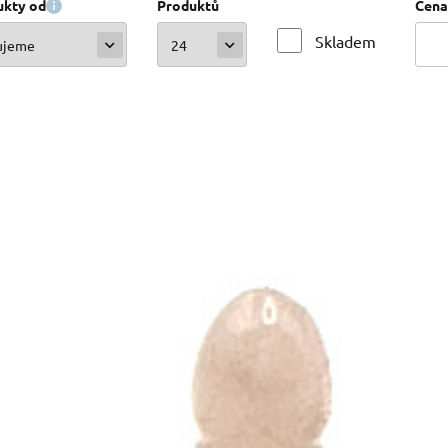
ukty od
Produktů
Cena
Skladem
Kód:
2303
Sklade
288
K
Růženin Penis pro štěstí, přírodní kámen
Učí vás milovat bez podmínek a bez očekávání, což je klíčem 