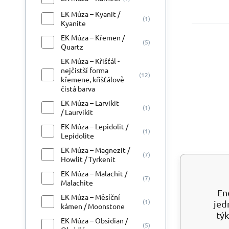
EK Múza – Kyanit /
(1)
Kyanite
EK Múza – Křemen /
(5)
Quartz
EK Múza – Křišťál -
nejčistší forma
(12)
křemene, křišťálově
čistá barva
EK Múza – Larvikit
(1)
/ Laurvikit
EK Múza – Lepidolit /
(1)
Lepidolite
EK Múza – Magnezit /
(7)
Howlit / Tyrkenit
EK Múza – Malachit /
(7)
Malachite
En
EK Múza – Měsíční
(1)
jed
kámen / Moonstone
týk
EK Múza – Obsidian /
(5)