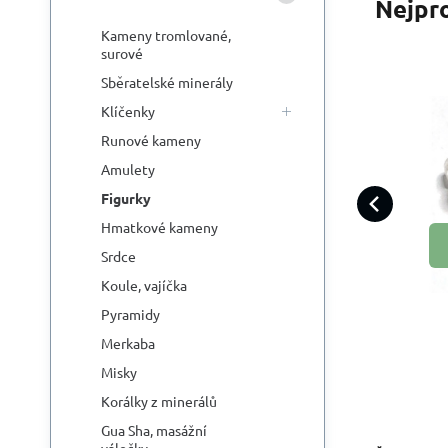
Nejpr
Kameny tromlované,
surové
Sběratelské minerály
Klíčenky
K
Runové kameny
Chc
Amulety
nap
b
Figurky
uvo
Hmatkové kameny
Srdce
Koule, vajíčka
Pyramidy
Merkaba
Misky
Korálky z minerálů
Gua Sha, masážní