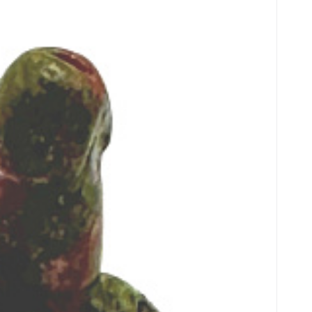
 cca 3 cm, kámen osobního růstu a vizí
 duchovního růstu, ať už se jedná o osobní nebo