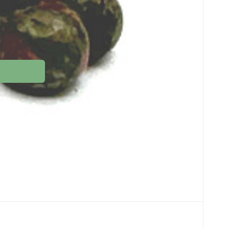
301938
adem