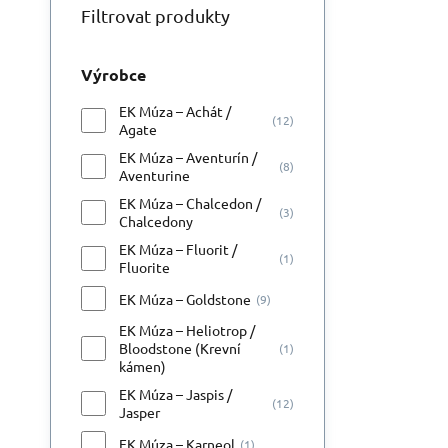
Filtrovat produkty
Výrobce
EK Múza – Achát /
(12)
Agate
EK Múza – Aventurín /
(8)
Aventurine
EK Múza – Chalcedon /
(3)
Chalcedony
EK Múza – Fluorit /
(1)
Fluorite
EK Múza – Goldstone
(9)
EK Múza – Heliotrop /
Bloodstone (Krevní
(1)
kámen)
EK Múza – Jaspis /
(12)
Jasper
EK Múza – Karneol
(1)