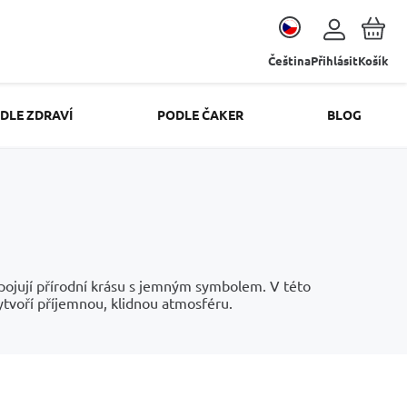
Čeština
Přihlásit
Košík
DLE ZDRAVÍ
PODLE ČAKER
BLOG
pojují přírodní krásu s jemným symbolem. V této
ytvoří příjemnou, klidnou atmosféru.