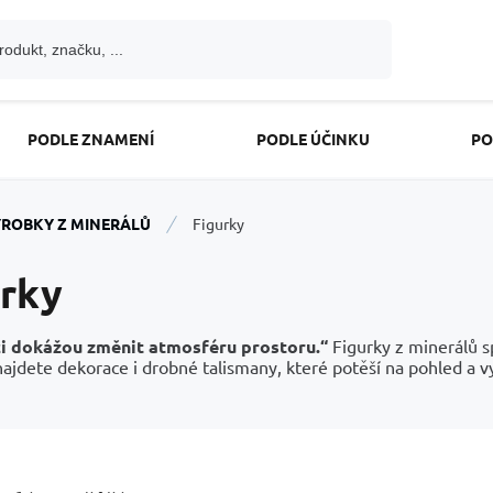
PODLE ZNAMENÍ
PODLE ÚČINKU
PO
ROBKY Z MINERÁLŮ
Figurky
urky
ci dokážou změnit atmosféru prostoru.“
Figurky z minerálů s
najdete dekorace i drobné talismany, které potěší na pohled a v