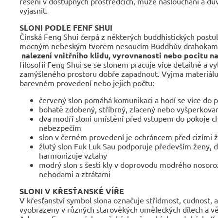
řešení v dostupných prostředcích, může naslouchání a důvě
vyjasnit.
SLONI PODLE FENF SHUI
Čínská Feng Shui čerpá z některých buddhistických postulá
mocným nebeským tvorem nesoucím Buddhův drahokam s
nalezení vnitřního klidu, vyrovnanosti nebo pocitu na
filosofii Feng Shui se se slonem pracuje více detailně a v
zamýšleného prostoru dobře zapadnout. Vyjma materiálu 
barevném provedení nebo jejich počtu:
červený slon pomáhá komunikaci a hodí se více do 
bohatě zdobený, stříbrný, zlacený nebo vyšperkovan
dva modří sloni umístění před vstupem do pokoje ch
nebezpečím
slon v černém provedení je ochráncem před cizími žár
žlutý slon Fuk Luk Sau podporuje především ženy, d
harmonizuje vztahy
modrý slon s šesti kly v doprovodu modrého nosorož
nehodami a ztrátami
SLONI V KŘESŤANSKÉ VÍŘE
V křesťanství symbol slona označuje střídmost, cudnost, a
vyobrazeny v různých starověkých uměleckých dílech a věř