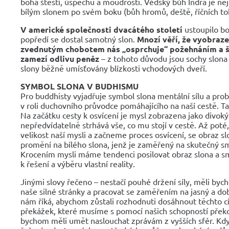
boha štěstí, úspěchu a moudrosti. Védský bůh Indra je nejč
bílým slonem po svém boku (bůh hromů, deště, říčních tok
V americké společnosti dvacátého století
ustoupilo bo
popředí se dostal samotný slon.
Mnozí věří, že vyobraze
zvednutým chobotem nás „osprchuje“ požehnáním a š
zamezí odlivu peněz
– z tohoto důvodu jsou sochy slona 
slony běžně umísťovány blízkosti vchodových dveří.
SYMBOL SLONA V BUDHISMU
Pro buddhisty vyjadřuje symbol slona mentální sílu a pro
v roli duchovního průvodce pomáhajícího na naší cestě. Ta
Na začátku cesty k osvícení je mysl zobrazena jako divoký
nepředvídatelně strhává vše, co mu stojí v cestě. Až pot
velikost naší mysli a začneme proces osvícení, se obraz sl
promění na bílého slona, jenž je zaměřený na skutečný sm
Krocením mysli máme tendenci posilovat obraz slona a 
k řešení a výběru vlastní reality.
Jinými slovy řečeno – nestačí pouhé držení síly, měli b
naše silné stránky a pracovat se zaměřením na jasný a dob
nám říká, abychom zůstali rozhodnuti dosáhnout těchto cílů
překážek, které musíme s pomocí našich schopností překo
bychom měli umět naslouchat zprávám z vyšších sfér. K