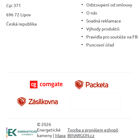
Odstoupení od smlouvy
č:p: 371
O nás
696 72 Lipov
Snadná reklamace
Česká republika
Výhody produktů
Pravidla pro soutěže na FB
Puncovní úřad
© 2026
Energetické
Tvorba a pronájem eshopů
kameny |
Mapa
BINARGON.cz