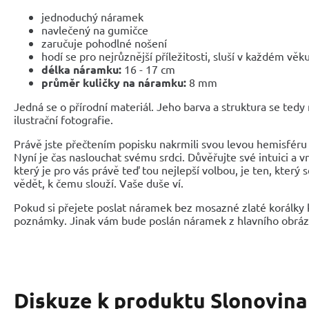
jednoduchý náramek
navlečený na gumičce
zaručuje pohodlné nošení
hodí se pro nejrůznější příležitosti, sluší v každém věk
délka náramku:
16 - 17 cm
průměr kuličky na náramku:
8 mm
Jedná se o přírodní materiál. Jeho barva a struktura se tedy
ilustrační fotografie.
Právě jste přečtením popisku nakrmili svou levou hemisféru 
Nyní je čas naslouchat svému srdci. Důvěřujte své intuici a 
který je pro vás právě teď tou nejlepší volbou, je ten, který 
vědět, k čemu slouží. Vaše duše ví.
Pokud si přejete poslat náramek bez mosazné zlaté korálky 
poznámky. Jinak vám bude poslán náramek z hlavního obráz
Diskuze k produktu
Slonovin