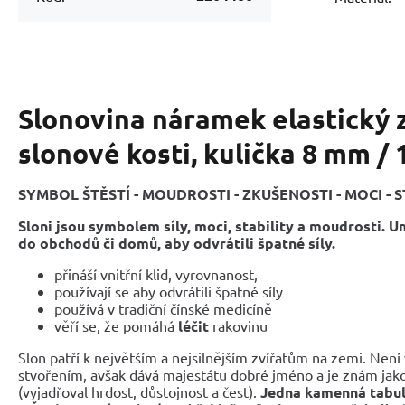
Slonovina náramek elastický z
slonové kosti, kulička 8 mm / 
SYMBOL ŠTĚSTÍ - MOUDROSTI - ZKUŠENOSTI - MOCI - 
Sloni jsou symbolem síly, moci, stability a moudrosti. U
do obchodů či domů, aby odvrátili špatné síly.
přináší vnitřní klid, vyrovnanost,
používají se aby odvrátili špatné síly
používá v tradiční čínské medicíně
věří se, že pomáhá
léčit
rakovinu
Slon patří k největším a nejsilnějším zvířatům na zemi. Nen
stvořením, avšak dává majestátu dobré jméno a je znám jako
(vyjadřoval hrdost, důstojnost a čest).
Jedna kamenná tabul