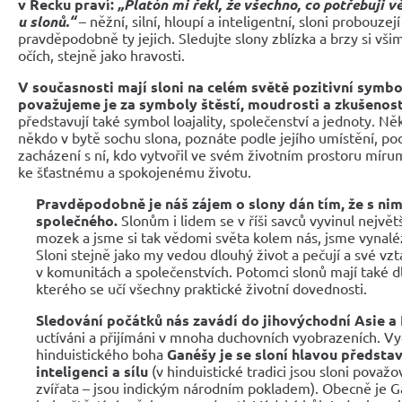
v Řecku praví:
„Platón mi řekl, že všechno, co potřebuji v
u slonů.“
– něžní, silní, hloupí a inteligentní, sloni probouz
pravděpodobně ty jejich. Sledujte slony zblízka a brzy si všim
očích, stejně jako hravosti.
V současnosti mají sloni na celém světě pozitivní symb
považujeme je za symboly štěstí, moudrosti a zkušenost
představují také symbol loajality, společenství a jednoty. Něk
někdo v bytě sochu slona, poznáte podle jejího umístění, p
zacházení s ní, kdo vytvořil ve svém životním prostoru mírumi
ke šťastnému a spokojenému životu.
Pravděpodobně je náš zájem o slony dán tím, že s n
společného.
Slonům i lidem se v říši savců vyvinul největ
mozek a jsme si tak vědomi světa kolem nás, jsme vynaléz
Sloni stejně jako my vedou dlouhý život a pečují a své vzta
v komunitách a společenstvích. Potomci slonů mají také 
kterého se učí všechny praktické životní dovednosti.
Sledování počátků nás zavádí do jihovýchodní Asie a 
uctíváni a přijímáni v mnoha duchovních vyobrazeních. V
hinduistického boha
Ganéšy je se sloní hlavou představ
inteligenci a sílu
(v hinduistické tradici jsou sloni považ
zvířata – jsou indickým národním pokladem). Obecně je 