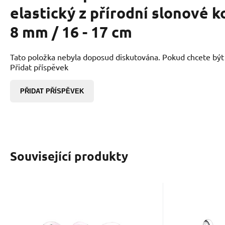
elastický z přírodní slonové ko
8 mm / 16 - 17 cm
Tato položka nebyla doposud diskutována. Pokud chcete být p
Přidat příspěvek
PŘIDAT PŘÍSPĚVEK
Související produkty
Kód dod.:
EAN:
Kód:
2000000887180
797239EN160
2304824
EAN:
Kód 
K
Skladem
525
Kč
Charm Slůně s
Charm M