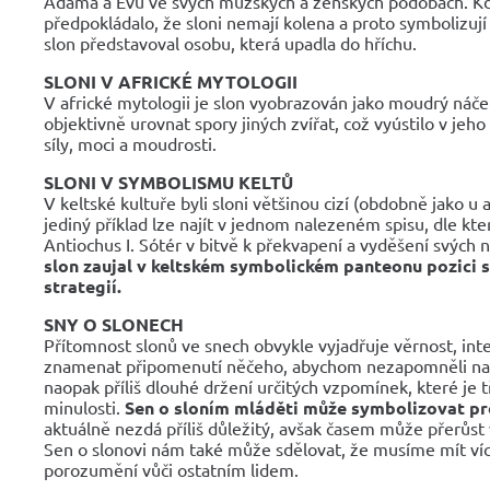
Adama a Evu ve svých mužských a ženských podobách. Kd
předpokládalo, že sloni nemají kolena a proto symbolizují
slon představoval osobu, která upadla do hříchu.
SLONI V AFRICKÉ MYTOLOGII
V africké mytologii je slon vyobrazován jako moudrý náčel
objektivně urovnat spory jiných zvířat, což vyústilo v je
síly, moci a moudrosti.
SLONI V SYMBOLISMU KELTŮ
V keltské kultuře byli sloni většinou cizí (obdobně jako u
jediný příklad lze najít v jednom nalezeném spisu, dle kte
Antiochus I. Sótér v bitvě k překvapení a vyděšení svých 
slon zaujal v keltském symbolickém panteonu pozici 
strategií.
SNY O SLONECH
Přítomnost slonů ve snech obvykle vyjadřuje věrnost, inte
znamenat připomenutí něčeho, abychom nezapomněli na
naopak příliš dlouhé držení určitých vzpomínek, které je 
minulosti.
Sen o sloním mláděti může symbolizovat p
aktuálně nezdá příliš důležitý, avšak časem může přerůst 
Sen o slonovi nám také může sdělovat, že musíme mít více
porozumění vůči ostatním lidem.