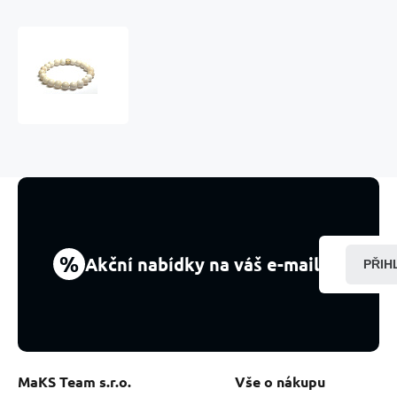
Slonovina
náramek
elastický
z
přírodní
slonové
kosti,
kulička
8
mm
/
16
%
Akční nabídky na váš e-mail
PŘIH
-
17
cm
MaKS Team s.r.o.
Vše o nákupu