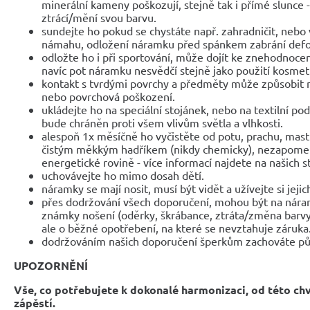
minerální kameny poškozují, stejně tak i přímé slunce 
ztrácí/mění svou barvu.
sundejte ho pokud se chystáte např. zahradničit, nebo 
námahu, odložení náramku před spánkem zabrání def
odložte ho i při sportování, může dojít ke znehodnocen
navíc pot náramku nesvědčí stejně jako použití kosmet
kontakt s tvrdými povrchy a předměty může způsobit 
nebo povrchová poškození.
ukládejte ho na speciální stojánek, nebo na textilní po
bude chráněn proti všem vlivům světla a vlhkosti.
alespoň 1x měsíčně ho vyčistěte od potu, prachu, mast
čistým měkkým hadříkem (nikdy chemicky), nezapomeňte
energetické rovině - více informací najdete na našich 
uchovávejte ho mimo dosah dětí.
náramky se mají nosit, musí být vidět a užívejte si jejic
přes dodržování všech doporučení, mohou být na nár
známky nošení (oděrky, škrábance, ztráta/změna barvy
ale o běžné opotřebení, na které se nevztahuje záruka
dodržováním našich doporučení šperkům zachováte pů
UPOZORNĚNÍ
Vše, co potřebujete k dokonalé harmonizaci, od této ch
zápěstí.