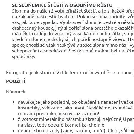
SE SLONEM KE ŠTĚSTÍ A OSOBNÍMU RŮSTU
Slon má do našich životů přinášet štěstí, a to si každý p
na základě naší cesty životem. Pokud si slona pořídíte, z
vás, jak bude vypadat. Vyobrazení slonů je pestré a někdo 
drahocenný kousek, jiný si pořídí slona prostého okázaléh
má někdo raději dřevo a jiný zase kámen nebo látku, stej
s jedním slonem a druhý si jich pořídí postupně vícero. Nal
spokojenosti se však neskrývá v sošce slona mimo nás - v
sebepoznání a sebekázeň. Sošky slonů mohou být na této
společníky.
Fotografie je ilustrační. Vzhledem k ruční výrobě se mohou je
POUŽITÍ
Náramek:
navlékejte jako poslední, po oblečení a nanesení veške
kosmetiky, svlékáme jako první. Navlékáme a sundáv
rolování přes ruku, nikoliv roztažením!
životnost minerálního náramku zkracují nejrůznější parf
na vlasy, tedy obecně kosmetika, chemie.
neberte ho do vody (vany, bazénu, moře). Chlór, sůl i 