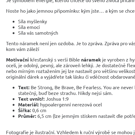
Noste ho jako jemnou připomínku: kým jste… a kým se chcet
Síla myšlenky
S
í
la emoc
í
S
í
la v
á
s samotn
ý
ch
Tento náramek není jen ozdoba. Je to zpráva. Zpráva pro v
kom vám záleží
Motivační
křesťanský s verši Bible
náramek
je vyroben z h
oceli, je odolný, pevný, ale zároveň lehký. Je dostatečně fle
nebo mírným roztažením jej lze nastavit pro většinu velikost
originální dárek a vyjádřete tak lásku či vděčnost obdarova
Text:
Be Strong, Be Brave, Be Fearless. You are never 
statečný, buď beze strachu. Nikdy nejsi sám.
Text uvnitř:
Joshua 1:9
Materiál:
hypoalergenní nerezová ocel
Šířka:
0,6 cm
Průměr:
6,5 cm (lze jemným stiskem nastavit dle potř
Fotografie je ilustrační. Vzhledem k ruční výrobě se mohou je