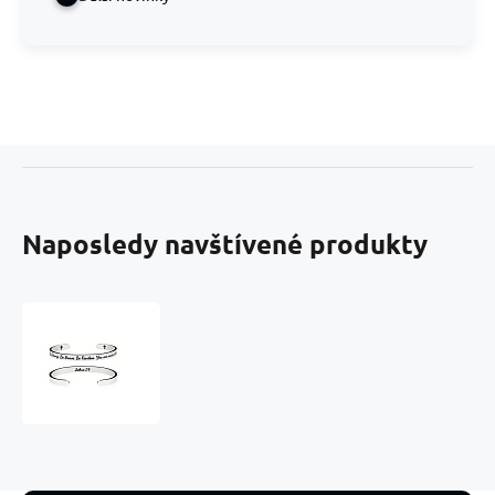
Naposledy navštívené produkty
Síla
slov
|
Motivační
náramek
|
Nerezová