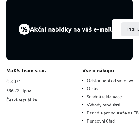
ocel
s
gravírováním,
Buď
silný,
%
Akční nabídky na váš e-mail
PŘIH
buď
statečný...,
otevřená
manžeta,
6
mm
MaKS Team s.r.o.
Vše o nákupu
Odstoupení od smlouvy
č:p: 371
O nás
696 72 Lipov
Snadná reklamace
Česká republika
Výhody produktů
Pravidla pro soutěže na FB
Puncovní úřad