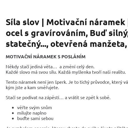
Síla slov | Motivační náramek
ocel s gravírováním, Buď silný
statečný..., otevřená manžeta
MOTIVAČNÍ NÁRAMEK S POSLÁNÍM
Někdy stačí jediná věta… a změní celý den.
Každé slovo má svou sílu. Každá myšlenka tvoří naši realitu.
Tento náramek není jen šperk. Je to tichý průvodce, který 
kým jste a kam směřujete.
Stačí se podívat na zápěstí… a vrátit se zpět k sobě.
věřte svým snům
milujte naplno
bu
ď
te sami sebou
Je symbolem energie, kterou chcete do svého života přitáh