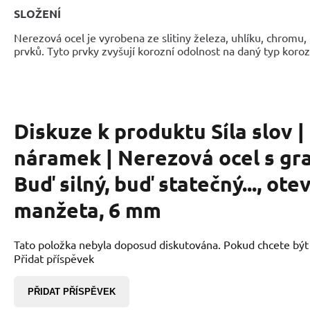
SLOŽENÍ
Nerezová ocel je vyrobena ze slitiny železa, uhlíku, chromu, n
prvků. Tyto prvky zvyšují korozní odolnost na daný typ koro
Diskuze k produktu
Síla slov 
náramek | Nerezová ocel s gr
Buď silný, buď statečný..., ote
manžeta, 6 mm
Tato položka nebyla doposud diskutována. Pokud chcete být p
Přidat příspěvek
PŘIDAT PŘÍSPĚVEK