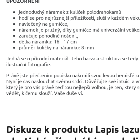
UPOZORNĚNÍ
jednoduchý náramek z kuliček polodrahokamů
hodí se pro nejrůznější příležitosti, sluší v každém věk
navlečený na gumičce,
náramek je pružný, díky gumičce má univerzální veliko
zaručuje pohodlné nošení,,
délka náramku: 16 - 17 cm
průměr kuličky na náramku: 8 mm
Jedná se o přírodní materiál. Jeho barva a struktura se tedy
ilustrační fotografie.
Právě jste přečtením popisku nakrmili svou levou hemisféru 
Nyní je čas naslouchat svému srdci. Důvěřujte své intuici a 
který je pro vás právě teď tou nejlepší volbou, je ten, který 
vědět, k čemu slouží. Vaše duše ví.
Diskuze k produktu
Lapis laz