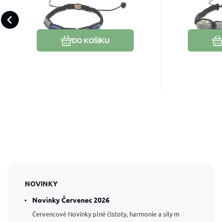
pletený, nastavitelná
kámen, 
myšlenkách? Lapis lazuli ti
který pomá
velikost, kámen
nastavi
vrátí jasnost a směr.
posiluje vn
harmonie
Oblíbený
Porovnat
k rozhodnut
DO KOŠÍKU
dlouhodob
naplnění.
NOVINKY
Novinky Červenec 2026
Červencové Novinky plné čistoty, harmonie a síly m