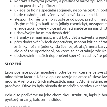
kontakt s tvrdými povrchy a předměty může způsobit 
nebo povrchová poškození.
ukládejte ho na speciální stojánek, nebo na textilní po
bude chráněn proti všem vlivům světla a vlhkosti.
alespoň 1x měsíčně ho vyčistěte od potu, prachu, mast
čistým měkkým hadříkem (nikdy chemicky), nezapomeňte
energetické rovině - více informací najdete na našich 
uchovávejte ho mimo dosah dětí.
náramky se mají nosit, musí být vidět a užívejte si jejic
přes dodržování všech doporučení, mohou být na nár
známky nošení (oděrky, škrábance, ztráta/změna barvy
ale o běžné opotřebení, na které se nevztahuje záruka
dodržováním našich doporučení šperkům zachováte pů
SLOŽENÍ
Lapis poznáte podle nápadně modré barvy, která je ve své s
minerálem lazurit. Název lapis odkazuje na arabské slovo la
modrá. V jeho tradičních nalezištích, např. v Afghánistánu, jej 
pradávna. Dříve to byla přísada do modrého barviva zvaného
Pokud se podíváme na jeho chemickou strukturu, lapis je ho
pyritovými zrny, kalcitem a slídou.