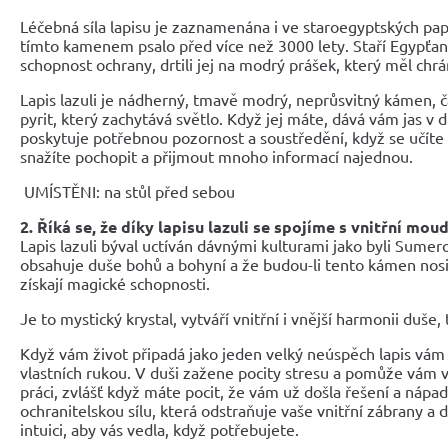
Léčebná síla lapisu je zaznamenána i ve staroegyptských pap
tímto kamenem psalo před více než 3000 lety. Staří Egypťan
schopnost ochrany, drtili jej na modrý prášek, který měl chr
Lapis lazuli je nádherný, tmavě modrý, neprůsvitný kámen, č
pyrit, který zachytává světlo. Když jej máte, dává vám jas v du
poskytuje potřebnou pozornost a soustředění, když se učíte
snažíte pochopit a přijmout mnoho informací najednou.
UMÍSTĚNI: na stůl před sebou
2. Říká se, že díky lapisu lazuli se spojíme s vnitřní mou
Lapis lazuli býval uctíván dávnými kulturami jako byli Sumerov
obsahuje duše bohů a bohyní a že budou-li tento kámen nosit
získají magické schopnosti.
Je to mystický krystal, vytváří vnitřní i vnější harmonii duše, 
Když vám život připadá jako jeden velký neúspěch lapis vám
vlastních rukou. V duši zažene pocity stresu a pomůže vám v
práci, zvlášť když máte pocit, že vám už došla řešení a nápady
ochranitelskou sílu, která odstraňuje vaše vnitřní zábrany a 
intuici, aby vás vedla, když potřebujete.