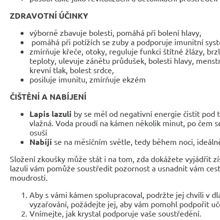
ZDRAVOTNÍ ÚČINKY
výborně zbavuje bolesti, pomáhá při bolení hlavy,
pomáhá při potížích se zuby a podporuje imunitní sys
zmírňuje křeče, otoky, reguluje funkci štítné žlázy, brz
teploty, ulevuje zánětu průdušek, bolesti hlavy, menstr
krevní tlak, bolest srdce,
posiluje imunitu, zmírňuje ekzém
ČIŠTĚNÍ A NABÍJENÍ
Lapis lazuli
by se měl od negativní energie čistit pod 
vlažná. Voda proudí na kámen několik minut, po čem 
osuší
Nabíjí
se na měsíčním světle, tedy během noci, ideáln
Složení zkoušky může stát i na tom, zda dokážete vyjádřit z
lazuli vám pomůže soustředit pozornost a usnadnit vám cestu
moudrosti.
Aby s vámi kámen spolupracoval, podržte jej chvíli v dl
vyzařování, požádejte jej, aby vám pomohl podpořit učen
Vnímejte, jak krystal podporuje vaše soustředění.