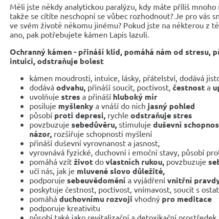
Měli jste někdy analytickou paralýzu, kdy máte příliš mnoh
takže se cítíte neschopní se vůbec rozhodnout? Je pro vás s
ve svém životě někomu jinému? Pokud jste na některou z t
ano, pak potřebujete kámen Lapis lazuli.
Ochranný kámen - přináší klid, pomáhá nám od stresu, při
intuici, odstraňuje bolest
kámen moudrosti, intuice, lásky, přátelství, dodává jisto
dodává
odvahu,
přináší soucit, poctivost,
čestnost
a
u
uvolňuje
stres
a přináší
hluboký mír
posiluje
myšlenky
a vnáší do nich
jasný pohled
působí
proti depresi,
rychle
odstraňuje stres
povzbuzuje
sebedůvěru,
stimuluje
duševní schopnos
názor,
rozšiřuje schopnosti myšlení
přináší duševní vyrovnanost a jasnost,
vyrovnává fyzické, duchovní i emoční stavy,
působí pro
pomáhá vzít
život
do
vlastních rukou,
povzbuzuje
se
učí nás, jak je
mluvené slovo důležité,
podporuje
sebeuvědomění
a vyjádření
vnitřní pravd
poskytuje čestnost, poctivost, vnímavost, soucit s osta
pomáhá
duchovnímu rozvoji
vhodný
pro meditace
podporuje kreativitu
působí také jako revitalizační a detoxikační prostředek