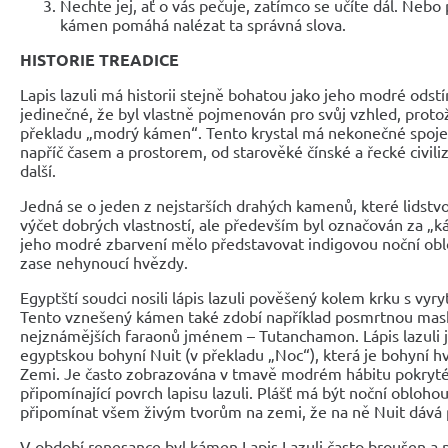
Nechte jej, ať o vás pečuje, zatímco se učíte dál. Nebo 
kámen pomáhá nalézat ta správná slova.
HISTORIE TREADICE
Lapis lazuli má historii stejně bohatou jako jeho modré odstí
jedinečné, že byl vlastně pojmenován pro svůj vzhled, proto
překladu „modrý kámen“. Tento krystal má nekonečné spoje
napříč časem a prostorem, od starověké čínské a řecké civili
další.
Jedná se o jeden z nejstarších drahých kamenů, které lidstvo
výčet dobrých vlastností, ale především byl označován za „
jeho modré zbarvení mělo představovat indigovou noční oblo
zase nehynoucí hvězdy.
Egyptští soudci nosili lápis lazuli pověšený kolem krku s vy
Tento vznešený kámen také zdobí například posmrtnou mas
nejznámějších faraonů jménem – Tutanchamon. Lápis lazuli 
egyptskou bohyní Nuit (v překladu „Noc“), která je bohyní h
Zemi. Je často zobrazována v tmavě modrém hábitu pokry
připomínající povrch lapisu lazuli. Plášť má být noční oblohou
připomínat všem živým tvorům na zemi, že na ně Nuit dává p
V období renesance byl kámen Lapis Lazuli často broušen a 