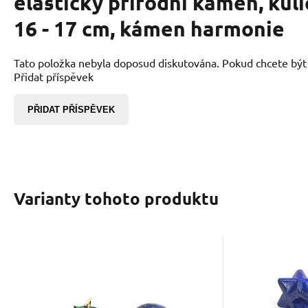
elastický přírodní kámen, kul
16 - 17 cm, kámen harmonie
Tato položka nebyla doposud diskutována. Pokud chcete být p
Přidat příspěvek
PŘIDAT PŘÍSPĚVEK
Varianty tohoto produktu
Kód:
2401074
Kód dod.:
K
Skladem
169
Kč
Lapis Lazuli Ametyst
Lapis 
Jablko poznání
hmatka
Hledáš kámen, který tě povede
Chceš posíl
přívěsek, přírodní
kamene