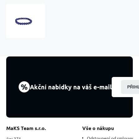
Lapis
lazuli
náramek
elastický
přírodní
kámen,
kulička
8
mm
/
16
-
%
Akční nabídky na váš e-mail
PŘIH
17
cm,
kámen
harmonie
MaKS Team s.r.o.
Vše o nákupu
Odstoupení od smlouvy
č:p: 371