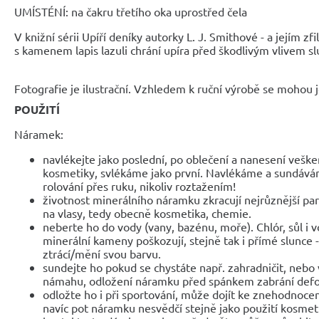
UMÍSTÉNÍ: na čakru třetího oka uprostřed čela
V knižní sérii Upíří deníky autorky L. J. Smithové - a jejím 
s kamenem lapis lazuli chrání upíra před škodlivým vlivem sl
Fotografie je ilustrační. Vzhledem k ruční výrobě se mohou je
POUŽITÍ
Náramek:
navlékejte jako poslední, po oblečení a nanesení veške
kosmetiky, svlékáme jako první. Navlékáme a sundáv
rolování přes ruku, nikoliv roztažením!
životnost minerálního náramku zkracují nejrůznější parf
na vlasy, tedy obecně kosmetika, chemie.
neberte ho do vody (vany, bazénu, moře). Chlór, sůl i 
minerální kameny poškozují, stejně tak i přímé slunce 
ztrácí/mění svou barvu.
sundejte ho pokud se chystáte např. zahradničit, nebo 
námahu, odložení náramku před spánkem zabrání def
odložte ho i při sportování, může dojít ke znehodnocen
navíc pot náramku nesvědčí stejně jako použití kosmet