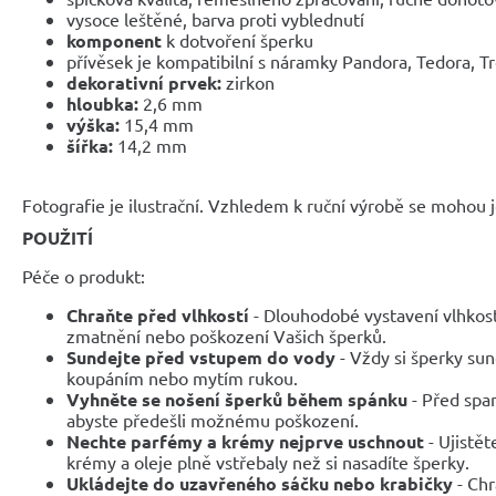
vysoce leštěné, barva proti vyblednutí
komponent
k dotvoření šperku
přívěsek je kompatibilní s náramky Pandora, Tedora, T
dekorativní prvek:
zirkon
hloubka:
2,6 mm
výška:
15,4 mm
šířka:
14,2 mm
Fotografie je ilustrační. Vzhledem k ruční výrobě se mohou je
POUŽITÍ
Péče o produkt:
Chraňte před vlhkostí
- Dlouhodobé vystavení vlhkos
zmatnění nebo poškození Vašich šperků.
Sundejte před vstupem do vody
- Vždy si šperky sun
koupáním nebo mytím rukou.
Vyhněte se nošení šperků během spánku
- Před span
abyste předešli možnému poškození.
Nechte parfémy a krémy nejprve uschnout
- Ujistět
krémy a oleje plně vstřebaly než si nasadíte šperky.
Ukládejte do uzavřeného sáčku nebo krabičky
- Chr