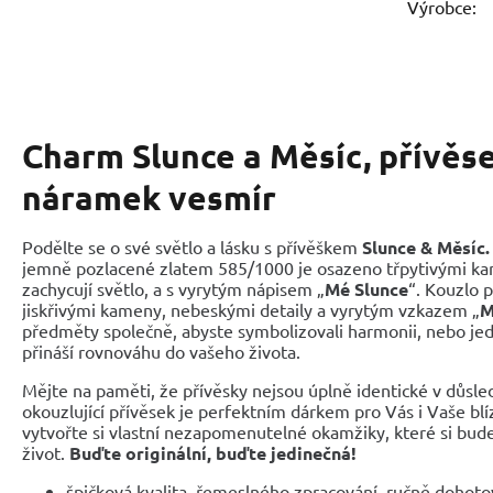
Výrobce:
Charm Slunce a Měsíc, přívěs
náramek vesmír
Podělte se o své světlo a lásku s přívěškem
Slunce & Měsíc.
jemně pozlacené zlatem 585/1000 je osazeno třpytivými kam
zachycují světlo, a s vyrytým nápisem „
Mé Slunce
“. Kouzlo 
jiskřivými kameny, nebeskými detaily a vyrytým vzkazem „
M
předměty společně, abyste symbolizovali harmonii, nebo jed
přináší rovnováhu do vašeho života.
Mějte na paměti, že přívěsky nejsou úplně identické v důsle
okouzlující přívěsek je perfektním dárkem pro Vás i Vaše blí
vytvořte si vlastní nezapomenutelné okamžiky, které si bud
život.
Buďte originální, buďte jedinečná!
špičková kvalita, řemeslného zpracování, ručně dohot