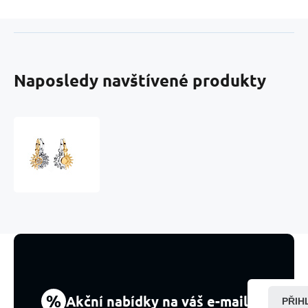
Naposledy navštívené produkty
Charm
Slunce
a
Měsíc,
přívěsek
na
náramek
vesmír
%
Akční nabídky na váš e-mail
PŘIH