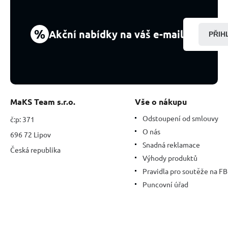
8
cm
1
%
Akční nabídky na váš e-mail
PŘIH
kus
MaKS Team s.r.o.
Vše o nákupu
Odstoupení od smlouvy
č:p: 371
O nás
696 72 Lipov
Snadná reklamace
Česká republika
Výhody produktů
Pravidla pro soutěže na FB
Puncovní úřad