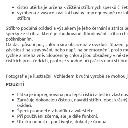
čistící utěrka je určena k čištění stříbrných šperků či ře
vyrobena z vysoce kvalitní bavlny impregnované roztok
stříbra
Stříbro podléhá oxidaci a výslekem je jeho černání a ztráta l
šperky ze stříbra, které je rhodiované. Rhodiování stříbro chr
poškrábáním.
Oxidaci působí pot, chlór a síra obsažená v ovzduší. Složení p
závislosti na stravování, nebo např. na onemocnění, proto m
rychle a intenzivně. Sloučeniny chloru jsou obsaženy v někt
čistících prostředcích, proto je vhodné při práci s nimi stříb
Fotografie je ilustrační. Vzhledem k ruční výrobě se mohou je
POUŽITÍ
Látka je impregnovaná pro lepší čistící a leštící vlastnos
Zaručuje dokonalou čistotu, navrátí stříbru opět krásný
oxidací.
Šperk promněte v hadříku a vyleštěte.
Při používání zčerná, ale je dále funkční.
Utěrku neperte, používejte, dokud je účinná