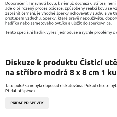
Doporučení: Tmavnutí kovu, k němuž dochází u stříbra, není 
Jde o přirozený proces oxidace, způsobený reakcí kovu se 
zabránit černání, je vhodné šperky uchovávat v suchu a ve 
přístupem vzduchu. Šperky, které právě nepoužíváte, dopor
hadříku nebo sametového pytlíku a uložit do šperkovnice
.
Tento speciální hadřík vyřeší jednoduše a rychle problémy s o
Diskuze k produktu
Čisticí ut
na stříbro modrá 8 x 8 cm 1 ku
Tato položka nebyla doposud diskutována. Pokud chcete být p
Přidat příspěvek
PŘIDAT PŘÍSPĚVEK