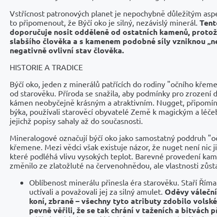
Vstřícnost patronových planet je nepochybně důležitým aspe
to připomenout, že Býčí oko je silný, nezávislý minerál.
Tent
doporučuje nosit odděleně od ostatních kamenů, protože
slabšího člověka a s kamenem podobné síly vzniknou „n
negativně ovlivní stav člověka.
HISTORIE A TRADICE
Býčí oko, jeden z minerálů patřících do rodiny "očního křemene
od starověku. Příroda se snažila, aby podmínky pro zrození 
kámen neobyčejně krásným a atraktivním. Nugget, připomína
býka, používali starověcí obyvatelé Země k magickým a léč
jejichž popisy sahaly až do současnosti.
Mineralogové označují býčí oko jako samostatný poddruh "o
křemene. Mezi vědci však existuje názor, že nuget není nic j
které podléhá vlivu vysokých teplot. Barevné provedení ka
změnilo ze zlatožluté na červenohnědou, ale vlastnosti zůsta
Oblíbenost minerálu přinesla éra starověku. Staří Ří
uctívali a považovali jej za silný amulet.
Oděvy válečník
koní, zbraně – všechny tyto atributy zdobilo volsk
pevně věřili, že se tak chrání v taženích a bitvách p