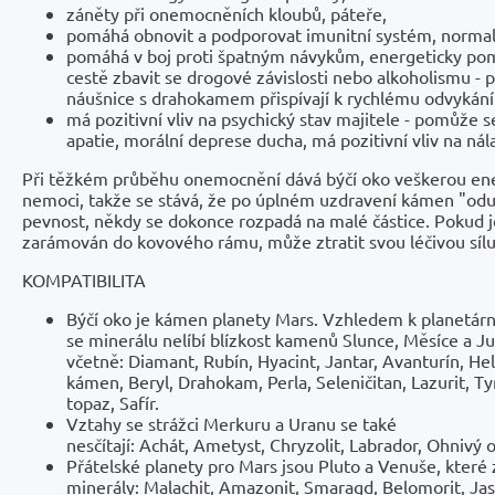
záněty při onemocněních kloubů, páteře,
pomáhá obnovit a podporovat imunitní systém, normali
pomáhá v boj proti špatným návykům, energeticky po
cestě zbavit se drogové závislosti nebo alkoholismu - 
náušnice s drahokamem přispívají k rychlému odvykání
má pozitivní vliv na psychický stav majitele - pomůže s
apatie, morální deprese ducha, má pozitivní vliv na nál
Při těžkém průběhu onemocnění dává býčí oko veškerou ener
nemoci, takže se stává, že po úplném uzdravení kámen "odu
pevnost, někdy se dokonce rozpadá na malé částice. Pokud j
zarámován do kovového rámu, může ztratit svou léčivou sílu
KOMPATIBILITA
Býčí oko je kámen planety Mars. Vzhledem k planetárn
se minerálu nelíbí blízkost kamenů Slunce, Měsíce a Ju
včetně: Diamant, Rubín, Hyacint, Jantar, Avanturín, Hel
kámen, Beryl, Drahokam, Perla, Seleničitan, Lazurit, T
topaz, Safír.
Vztahy se strážci Merkuru a Uranu se také
nesčítají: Achát, Ametyst, Chryzolit, Labrador, Ohnivý 
Přátelské planety pro Mars jsou Pluto a Venuše, které 
minerály: Malachit, Amazonit, Smaragd, Belomorit, Jas