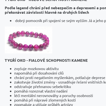
Podle legend chrání před nebezpečím a depresemi a p
překonávat závislosti hlavně na druhých lidech
dobrý pomocník při spojení se svým vyšším Já a jeho
TYGŘÍ OKO - FIALOVÉ SCHOPNOSTI KAMENE
zvyšuje mozkovou aktivitu
napomáhá při dosahování cílů
chrání proti negativním myšlenkám, potlačuje deprese
zakotvuje životní změny - usnadňuje řešení vnitřních k
odstraňuje přehnanou sebekritiku
pomáhá rozeznat vlastní nadání
léčí mentální nerovnováhy a poruchy osobnosti
pomáhá při nápravě zlomených kostí
zpomaluje a utišuje průběh artrózy