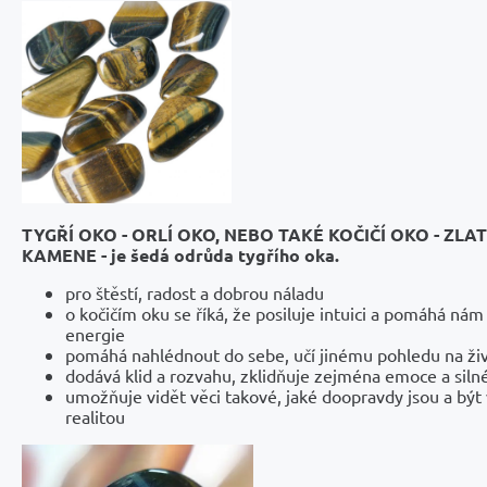
TYGŘÍ OKO - ORLÍ OKO, NEBO TAKÉ KOČIČÍ OKO - ZL
KAMENE -
je šedá odrůda tygřího
oka
.
pro štěstí, radost a dobrou náladu
o kočičím oku se říká, že posiluje intuici a pomáhá nám
energie
pomáhá nahlédnout do sebe, učí jinému pohledu na živ
dodává klid a rozvahu, zklidňuje zejména emoce a silné
umožňuje vidět věci takové, jaké doopravdy jsou a být 
realitou