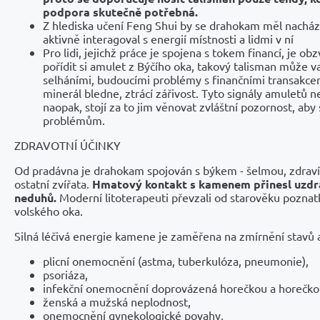
podpora skutečně potřebná.
Z hlediska učení Feng Shui by se drahokam měl nacháze
aktivně interagoval s energií místnosti a lidmi v ní
Pro lidi, jejichž práce je spojena s tokem financí, je ob
pořídit si amulet z Býčího oka, takový talisman může v
selháními, budoucími problémy s finančními transakce
minerál bledne, ztrácí zářivost. Tyto signály amuletů n
naopak, stojí za to jim věnovat zvláštní pozornost, ab
problémům.
ZDRAVOTNÍ ÚČINKY
Od pradávna je drahokam spojován s býkem - šelmou, zdravím
ostatní zvířata.
Hmatový kontakt s kamenem přinesl uzdr
neduhů.
Moderní litoterapeuti převzali od starověku pozna
volského oka.
Silná léčivá energie kamene je zaměřena na zmírnění stavů a 
plicní onemocnění (astma, tuberkulóza, pneumonie),
psoriáza,
infekční onemocnění doprovázená horečkou a horečko
ženská a mužská neplodnost,
onemocnění gynekologické povahy,