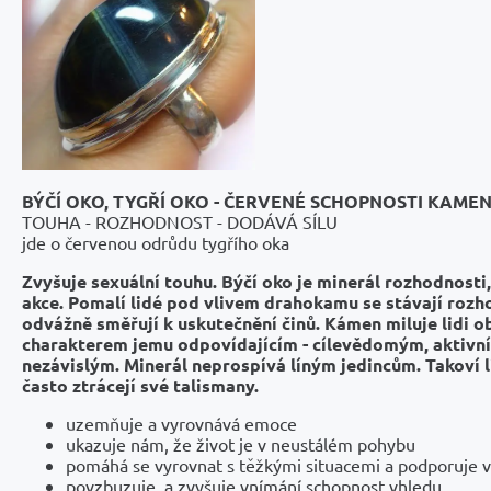
BÝČÍ OKO, TYGŘÍ OKO - ČERVENÉ SCHOPNOSTI KAMEN
TOUHA - ROZHODNOST - DODÁVÁ SÍLU
jde o červenou odrůdu tygřího oka
Zvyšuje sexuální touhu.
Býčí oko je minerál rozhodnosti
akce. Pomalí lidé pod vlivem drahokamu se stávají rozh
odvážně směřují k uskutečnění činů. Kámen miluje lidi 
charakterem jemu odpovídajícím - cílevědomým, aktivn
nezávislým. Minerál neprospívá líným jedincům. Takoví l
často ztrácejí své talismany.
uzemňuje a vyrovnává emoce
ukazuje nám, že život je v neustálém pohybu
pomáhá se vyrovnat s těžkými situacemi a podporuje v
povzbuzuje a zvyšuje vnímání schopnost vhledu