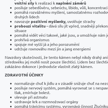
vnitřní síly
k realizaci k
naplnění záměrů
posiluje sebedůvěru, sebeúctu, libido, vůli, koncentraci
pomáhá rozvážnému myšlení, samostatnému rozhodován
druhých lidech
navozuje
pozitivní myšlenky,
uvolňuje strachy
probouzí vitalitu -
dává sílu jít vpřed, snadněji překo
situace
pomáhá vidět věci takové, jaké jsou, a umožňuje nám 
prohřívá organismus
spojuje mé vyšší já a jeho porozumění
udržuje rovnováhu mezi jin a jang energiemi
Navzdory skutečnosti, že tento kámen nebyl nikdy drahý ani
středověku jej mohli nosit pouze šlechtici. Lidem bez šlech
zakázáno dokonce i jednoduše vlastnit zlatý kámen.
ZDRAVOTNÍ ÚČINKY
normalizuje chuť k jídlu a v zásadě snižuje chuť na nezd
posiluje nervový systém, pomáhá vyrovnat se s nespavo
tlak, zmírňuje bolest.
ulevuje při astmatu
uzdravuje krk a rozmnožovací orgány
pomáhá trávicímu systému, vyrovnává činnost Žlučníku 