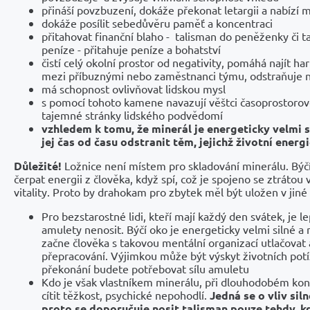
přináší povzbuzení, dokáže překonat letargii a nabízí m
dokáže posílit sebedůvěru paměť a koncentraci
přitahovat finanční blaho - talisman do peněženky či t
peníze - přitahuje peníze a bohatství
čistí celý okolní prostor od negativity, pomáhá najít h
mezi příbuznými nebo zaměstnanci týmu, odstraňuje n
má schopnost ovlivňovat lidskou mysl
s pomocí tohoto kamene navazují věštci časoprostorové
tajemné stránky lidského podvědomí
vzhledem k tomu, že minerál je energeticky velmi s
jej čas od času odstranit těm, jejichž životní energi
Důležité!
Ložnice není místem pro skladování minerálu. Býč
čerpat energii z člověka, když spí, což je spojeno se ztrátou
vitality. Proto by drahokam pro zbytek měl být uložen v jiné 
Pro bezstarostné lidi, kteří mají každý den svátek, je l
amulety nenosit. Býčí oko je energeticky velmi silné a
začne člověka s takovou mentální organizací utlačovat
přepracování. Výjimkou může být výskyt životních potíží
překonání budete potřebovat sílu amuletu
Kdo je však vlastníkem minerálu, při dlouhodobém kon
cítit těžkost, psychické nepohodlí.
Jedná se o vliv sil
proto se doporučuje nosit talisman pouze tehdy, kd