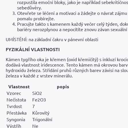
rozpustila emoční bloky, jako je například sebekritičn
sebedůvěry.
Otevřete se léčení a motivaci a žádejte o návrat zájmu
pomalu probírejte.
Pracujte takto s kamenem každý večer celý týden, do
bariéry nerozplynou a nepocítíte znovu závan sexuální
UMÍSTĚNÍ: na základní čakru v pánevní oblasti
FYZIKÁLNÍ VLASTNOSTI
Kámen tygřího oka je křemen (oxid křemičitý) s inkluzí kroci
dodává vlastnost iridescence. Tento kámen má okrovou barv
hydroxidu železa. Střídání pruhů různých barev závisí na slo
železa v každé z vrstev minerálu.
Vlastnost
popis
Vzorec
SiO2
Nečistota
Fe2O3
Tvrdost
7
Přestávka
Kůrovitý
Syngonia
Trigonální
Výstřih
Ne