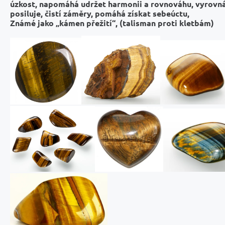
úzkost, napomáhá udržet harmonii a rovnováhu,
vyrovn
posiluje, čistí záměry, pomáhá získat sebeúctu,
Známé jako „kámen přežití“, (talisman proti kletbám)