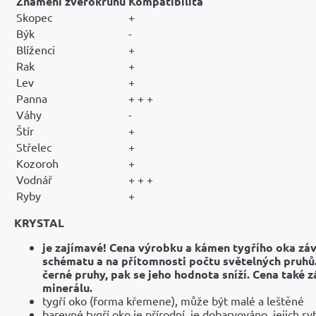
Znamení zvěrokruhu
Kompatibilita
Skopec
+
Býk
-
Blíženci
+
Rak
+
Lev
+
Panna
+ + +
Váhy
-
Štír
+
Střelec
+
Kozoroh
+
Vodnář
+ + +
Ryby
+
KRYSTAL
je zajímavé! Cena výrobku a kámen tygřího oka zá
schématu a na přítomnosti počtu světelných pruh
černé pruhy, pak se jeho hodnota sníží. Cena také zá
minerálu.
tygří oko (forma křemene), může být malé a leštěné
barevné tygří oko je přírodní, je dobarvováno, jejich sy