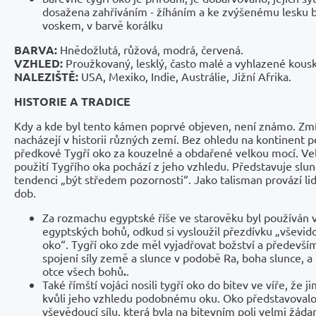
dosažena zahříváním - žíháním a ke zvýšenému lesku 
voskem, v barvě korálku
BARVA:
Hnědožlutá, růžová, modrá, červená.
VZHLED:
Proužkovaný, lesklý, často malé a vyhlazené kous
NALEZIŠTĚ:
USA, Mexiko, Indie, Austrálie, Jižní Afrika.
HISTORIE A TRADICE
Kdy a kde byl tento kámen poprvé objeven, není známo. Zm
nacházejí v historii různých zemí. Bez ohledu na kontinent p
předkové Tygří oko za kouzelné a obdařené velkou mocí. Ve
použití Tygřího oka pochází z jeho vzhledu. Představuje slun
tendenci „být středem pozornosti“. Jako talisman provází li
dob.
Za rozmachu egyptské říše ve starověku byl používán v
egyptských bohů, odkud si vysloužil přezdívku „vševid
oko“. Tygří oko zde měl vyjadřovat božství a předevší
spojení síly země a slunce v podobě Ra, boha slunce, 
otce všech bohů
.
.
Také římští vojáci nosili tygří oko do bitev ve víře, že 
kvůli jeho vzhledu podobnému oku. Oko představovalo
vševědoucí sílu, která byla na bitevním poli velmi žáda