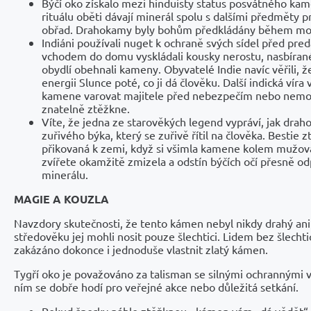
Býčí oko získalo mezi hinduisty status posvátného kam
rituálu oběti dávají minerál spolu s dalšími předměty p
obřad. Drahokamy byly bohům předkládány během mod
Indiáni používali nuget k ochraně svých sídel před pre
vchodem do domu vyskládali kousky nerostu, nasbíra
obydlí obehnali kameny. Obyvatelé Indie navíc věřili, ž
energii Slunce poté, co ji dá člověku. Další indická víra
kamene varovat majitele před nebezpečím nebo nemoc
znatelně ztěžkne.
Víte, že jedna ze starověkých legend vypráví, jak drah
zuřivého býka, který se zuřivě řítil na člověka. Bestie z
přikovaná k zemi, když si všimla kamene kolem mužova
zvířete okamžitě zmizela a odstín býčích očí přesně od
minerálu.
MAGIE A KOUZLA
Navzdory skutečnosti, že tento kámen nebyl nikdy drahý ani
středověku jej mohli nosit pouze šlechtici. Lidem bez šlech
zakázáno dokonce i jednoduše vlastnit zlatý kámen.
Tygří oko je považováno za talisman se silnými ochrannými v
ním se dobře hodí pro veřejné akce nebo důležitá setkání.
Pokud šperky náhle ztěžknou - kámen vám „dá vědět“ 