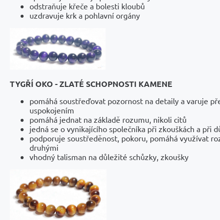
odstraňuje křeče a bolesti kloubů
uzdravuje krk a pohlavní orgány
TYGŘÍ OKO - ZLATÉ SCHOPNOSTI KAMENE
pomáhá soustřeďovat pozornost na detaily a varuje př
uspokojením
pomáhá jednat na základě rozumu, nikoli citů
jedná se o vynikajícího společníka při zkouškách a při 
podporuje soustředěnost, pokoru, pomáhá využívat roz
druhými
vhodný talisman na důležité schůzky, zkoušky