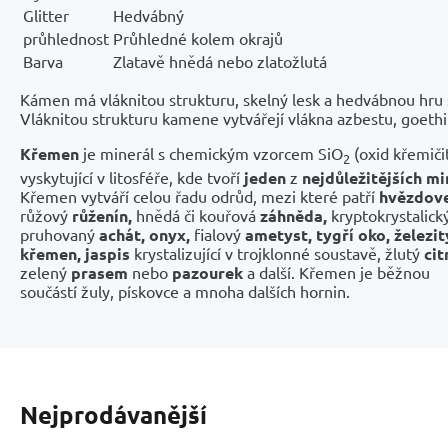
Glitter
Hedvábný
průhlednost
Průhledné kolem okrajů
Barva
Zlatavě hnědá nebo zlatožlutá
Kámen má vláknitou strukturu, skelný lesk a hedvábnou hru 
Vláknitou strukturu kamene vytvářejí vlákna azbestu, goethi
Křemen
je minerál s chemickým vzorcem SiO
(oxid křemičit
2
vyskytující v litosféře, kde tvoří
jeden
z
nejdůležitějších mi
Křemen vytváří celou řadu odrůd, mezi které patří
hvězdove
růžový
růženín,
hnědá či kouřová
záhněda,
kryptokrystalick
pruhovaný
achát,
onyx,
fialový
ametyst,
tygří oko,
železit
křemen,
jaspis
krystalizující v trojklonné soustavě, žlutý
cit
zelený
prasem
nebo
pazourek
a další. Křemen je běžnou
součástí žuly, pískovce a mnoha dalších hornin.
Nejprodávanější