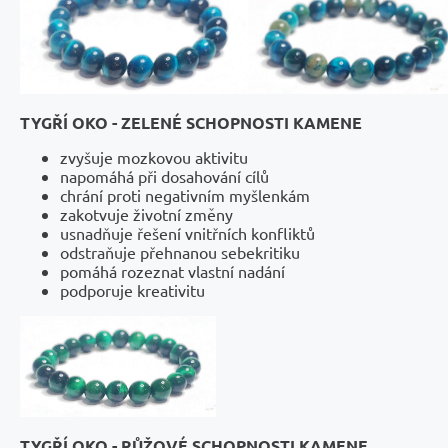
TYGŘÍ OKO - ZELENÉ SCHOPNOSTI KAMENE
zvyšuje mozkovou aktivitu
napomáhá při dosahování cílů
chrání proti negativním myšlenkám
zakotvuje životní změny
usnadňuje řešení vnitřních konfliktů
odstraňuje přehnanou sebekritiku
pomáhá rozeznat vlastní nadání
podporuje kreativitu
TYGŘÍ OKO - RŮŽOVÉ SCHOPNOSTI KAMENE