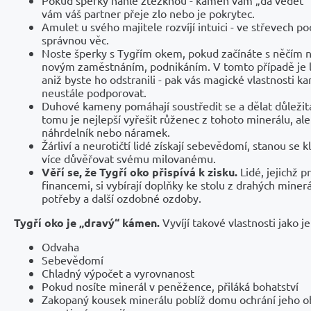
vám váš partner přeje zlo nebo je pokrytec.
Amulet u svého majitele rozvíjí intuici - ve střevech poc
správnou věc.
Noste šperky s Tygřím okem, pokud začínáte s něčím 
novým zaměstnáním, podnikáním. V tomto případě je l
aniž byste ho odstranili - pak vás magické vlastnosti 
neustále podporovat.
Duhové kameny pomáhají soustředit se a dělat důležitá
tomu je nejlepší vyřešit růženec z tohoto minerálu, ale
náhrdelník nebo náramek.
Žárliví a neurotičtí lidé získají sebevědomí, stanou se 
více důvěřovat svému milovanému.
Věří se, že Tygří oko přispívá k zisku.
Lidé, jejichž p
financemi, si vybírají doplňky ke stolu z drahých minerál
potřeby a další ozdobné ozdoby.
Tygří oko je „dravý“ kámen.
Vyvíjí takové vlastnosti jako je
Odvaha
Sebevědomí
Chladný výpočet a vyrovnanost
Pokud nosíte minerál v peněžence, přiláká bohatství
Zakopaný kousek minerálu poblíž domu ochrání jeho o