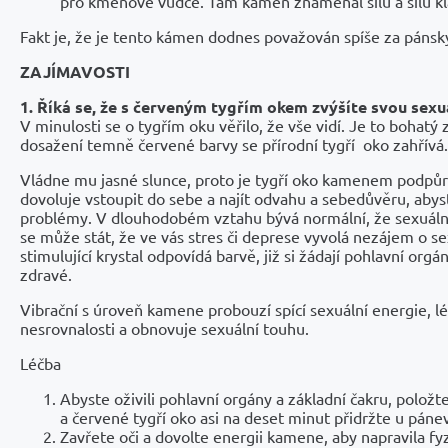
pro kmenové vůdce. Tam kámen znamenal sílu a sílu kl
Fakt je, že je tento kámen dodnes považován spíše za pánsk
ZAJÍMAVOSTI
1. Říká se, že s červeným tygřím okem zvýšíte svou sexu
V minulosti se o tygřím oku věřilo, že vše vidí. Je to bohat
dosažení temně červené barvy se přírodní tygří oko zahřívá.
Vládne mu jasné slunce, proto je tygří oko kamenem podpů
dovoluje vstoupit do sebe a najít odvahu a sebedůvěru, abyst
problémy. V dlouhodobém vztahu bývá normální, že sexuáln
se může stát, že ve vás stres či deprese vyvolá nezájem o se
stimulující krystal odpovídá barvě, již si žádají pohlavní orgá
zdravé.
Vibrační s úroveň kamene probouzí spící sexuální energie, l
nesrovnalosti a obnovuje sexuální touhu.
Léčba
Abyste oživili pohlavní orgány a základní čakru, položt
a červené tygří oko asi na deset minut přidržte u pánev
Zavřete oči a dovolte energii kamene, aby napravila fy