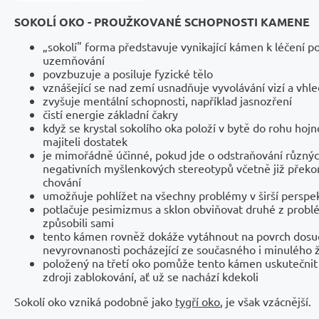
SOKOLÍ OKO - PROUŽKOVANÉ SCHOPNOSTI KAMENE
„sokolí" forma představuje vynikající kámen k léčení 
uzemňování
povzbuzuje a posiluje fyzické tělo
vznášející se nad zemí usnadňuje vyvolávání vizí a vhle
zvyšuje mentální schopnosti, například jasnozření
čistí energie základní čakry
když se krystal sokolího oka položí v bytě do rohu hoj
majiteli dostatek
je mimořádně účinné, pokud jde o odstraňování různý
negativních myšlenkových stereotypů včetně již přek
chování
umožňuje pohlížet na všechny problémy v širší perspe
potlačuje pesimizmus a sklon obviňovat druhé z problé
způsobili sami
tento kámen rovněž dokáže vytáhnout na povrch dosu
nevyrovnanosti pocházející ze současného i minulého 
položený na třetí oko pomůže tento kámen uskutečnit
zdroji zablokování, ať už se nachází kdekoli
Sokolí oko vzniká podobně jako
tygří oko
, je však vzácnější.