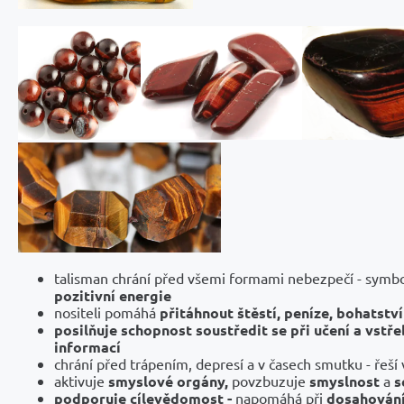
talisman chrání před všemi formami nebezpečí - symb
pozitivní energie
nositeli pomáhá
přitáhnout štěstí, peníze, bohatství
posilňuje schopnost soustředit se při učení a vstř
informací
chrání před trápením, depresí a v časech smutku - řeší v
aktivuje
smyslové orgány,
povzbuzuje
smyslnost
a
s
podporuje cílevědomost -
napomáhá při
dosahování 