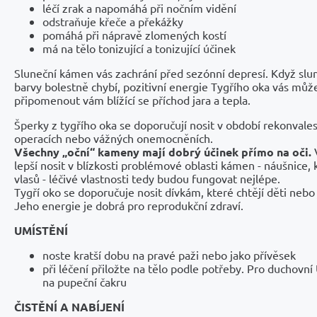
léčí zrak a napomáhá při nočním vidění
odstraňuje křeče a překážky
pomáhá při nápravě zlomených kostí
má na tělo tonizující a tonizující účinek
Sluneční kámen vás zachrání před sezónní depresí. Když slun
barvy bolestně chybí, pozitivní energie Tygřího oka vás můž
připomenout vám blížící se příchod jara a tepla.
Šperky z tygřího oka se doporučují nosit v období rekonvale
operacích nebo vážných onemocněních.
Všechny „oční“ kameny mají dobrý účinek přímo na oči.
V
lepší nosit v blízkosti problémové oblasti kámen - náušnice,
vlasů - léčivé vlastnosti tedy budou fungovat nejlépe.
Tygří oko se doporučuje nosit dívkám, které chtějí děti nebo 
Jeho energie je dobrá pro reprodukční zdraví.
UMÍSTĚNÍ
noste kratší dobu na pravé paži nebo jako přívěsek
při léčení přiložte na tělo podle potřeby. Pro duchov
na pupeční čakru
ČISTĚNÍ A NABÍJENÍ