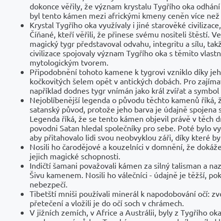
dokonce věřily, že význam krystalu Tygřího oka odhání Z
byl tento kámen mezi africkými kmeny ceněn více než 
Krystal Tygřího oka využívaly i jiné starověké civilizace,
Číňané, kteří věřili, že přinese svému nositeli štěstí. 
magický tygr představoval odvahu, integritu a sílu, ta
civilizace spojovaly význam Tygřího oka s těmito vlast
mytologickým tvorem.
Připodobnění tohoto kamene k tygrovi vzniklo díky je
kočkovitých šelem opět v antických dobách. Pro zajímav
například dodnes tygr vnímán jako král zvířat a symbo
Nejoblíbenější legenda o původu těchto kamenů říká, 
satanský původ, protože jeho barva je údajně spojena 
Legenda říká, že se tento kámen objevil právě v těch d
povodni Satan hledal společníky pro sebe. Poté bylo vy
aby přitahovalo lidi svou neobvyklou záři, díky které byli
Nosili ho čarodějové a kouzelníci v domnění, že dokáže
jejich magické schopnosti.
Indičtí šamani považovali kámen za silný talisman a naz
Šivu kamenem. Nosili ho válečníci - údajně je těžší, pok
nebezpečí.
Tibetští mniši používali minerál k napodobování očí: zv
přetečení a vložili je do očí soch v chrámech.
V jižních zemích, v Africe a Austrálii, byly z Tygřího 