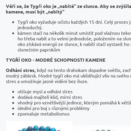
Věří se, že Tygří oko je „nabité“ ze slunce. Aby se zvýšila
kamene, musí být „nabitý“
Tygří oko vyžaduje očistu každých 15 dní. Celý proces
jednoduchý.
kámen stačí na několik minut umístit pod vlažnou teko
ho třeba nabít a to velmi jednoduše, položením na slun
oko získává energii ze slunce, k nabití stačí vystavit ho
slunečním paprskům
TYGŘÍ OKO - MODRÉ SCHOPNOSTI KAMENE
Odhání stres,
když na tento drahokam dopadne světlo, za
modrý záblesk. Modré tygří oko má uklidňující vliv na svého n
stres a umožňuje jasné vidění bez iluze.
utišuje mysl a odhání stres
dodává majiteli klid, mírní stres
vhodný pro vznětlivější jedince, kterým pomáhá k větš
ideální pro boj s různými problémy
zpomaluje metabolismus