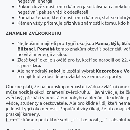
negativní energií
Pokud člověk nosí tento kámen jako talisman a někdo n
negativní, pak se vrátí k odesílateli
Pomáhá ženám, které nosí tento kámen, stát se dobr
Kámen vždy přitahuje příznivé známosti k tomu, kdo h
ZNAMENÍ ZVĚROKRUHU
Nejlepšími majiteli pro Tygří oko jsou
Panna, Býk, Stř
Blíženci. Pomáhá
těmto znakům otevřít potenciál, věř
ho vitální energií a silou.
Zlaté tygří oko je skvělé pro ty, kteří se narodili od 22
srpna -
Lva.
Ale namodralý
sokol
je lepší si vybrat
Kozorožce
a
Vo
to najít klid v duši, lépe ovládat své emoce a pocity.
Obecně platí, že na horoskop neexistují žádná zvláštní ome
může nosit jakékoli znamení zvěrokruhu. Hlavní věc je, že člo
zvědavý, přichází v neustálém pohybu a hledání. Je ideální 
vědce, studenty a cestovatele. Ale pro klidné lidi, kteří nemaj
je lepší Tygří oko nenosit. Populární víry říkají, že tito majite
praskají kameny.
(„+++“ -
kámen perfektně sedí, „+“ - lze nosit, „ -“ - absolut