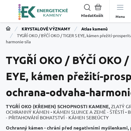
Hledat
Menu
KRYSTALOVÉ VÝZNAMY
Atlas kamenů
TYGŘÍ OKO / BÝČÍ OKO / TIGER S EYE, kámen přežití-prosperit
harmonie-síla
TYGŘÍ OKO / BÝČÍ OKO /
EYE, kámen přežití-prosp
ochrana-odvaha-harmonie
TYGŘÍ OKO (KŘEMEN) SCHOPNOSTI KAMENE,
ZLATÝ G
OCHRANNÝ KÁMEN
-
KÁMEN SLUNCE A ZEMĚ - ŠTĚSTÍ
-
B
- PŘITAHOVÁNÍ BOHATSTVÍ - KÁMEN SEBEÚCTY
Ochranný kámen -
chrání před negativními myšlenkami,