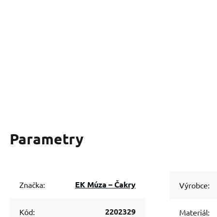
Parametry
EK Múza – Čakry
Značka:
Výrobce:
2202329
Kód:
Materiál: