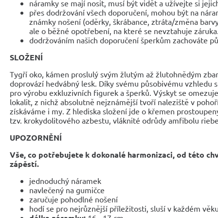
náramky se mají nosit, musí být vidět a užívejte si jejic
přes dodržování všech doporučení, mohou být na nár
známky nošení (oděrky, škrábance, ztráta/změna barvy
ale o běžné opotřebení, na které se nevztahuje záruka
dodržováním našich doporučení šperkům zachováte pů
SLOŽENÍ
Tygří oko, kámen proslulý svým žlutým až žlutohnědým zbar
doprovází hedvábný lesk. Díky svému působivému vzhledu s
pro výrobu exkluzivních figurek a šperků. Výskyt se omezuje
lokalit, z nichž absolutně nejznámější tvoří naleziště v poh
získáváme i my. Z hlediska složení jde o křemen prostoupený
tzv. krokydolitového azbestu, vláknité odrůdy amfibolu riebe
UPOZORNĚNÍ
Vše, co potřebujete k dokonalé harmonizaci, od této ch
zápěstí.
jednoduchý náramek
navlečený na gumičce
zaručuje pohodlné nošení
hodí se pro nejrůznější příležitosti, sluší v každém věk
délka náramku:
16 - 17 cm