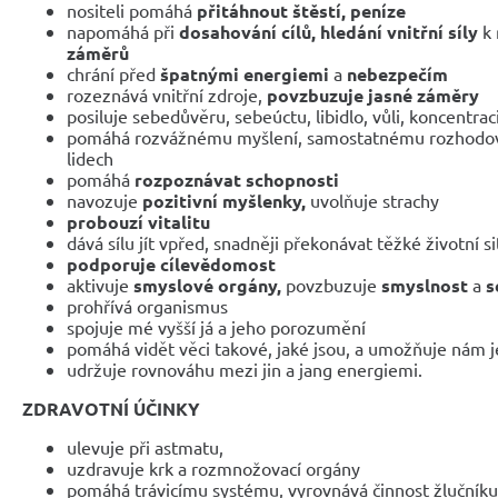
nositeli pomáhá
přitáhnout štěstí, peníze
napomáhá při
dosahování cílů,
hledání vnitřní síly
k 
záměrů
chrání před
špatnými energiemi
a
nebezpečím
rozeznává vnitřní zdroje,
povzbuzuje jasné záměry
posiluje sebedůvěru, sebeúctu, libidlo, vůli, koncentrac
pomáhá rozvážnému myšlení, samostatnému rozhodován
lidech
pomáhá
rozpoznávat schopnosti
navozuje
pozitivní myšlenky,
uvolňuje strachy
probouzí vitalitu
dává sílu jít vpřed, snadněji překonávat těžké životní s
podporuje cílevědomost
aktivuje
smyslové orgány,
povzbuzuje
smyslnost
a
s
prohřívá organismus
spojuje mé vyšší já a jeho porozumění
pomáhá vidět věci takové, jaké jsou, a umožňuje nám 
udržuje rovnováhu mezi jin a jang energiemi.
ZDRAVOTNÍ ÚČINKY
ulevuje při astmatu,
uzdravuje krk a rozmnožovací orgány
pomáhá trávicímu systému, vyrovnává činnost žlučníku 