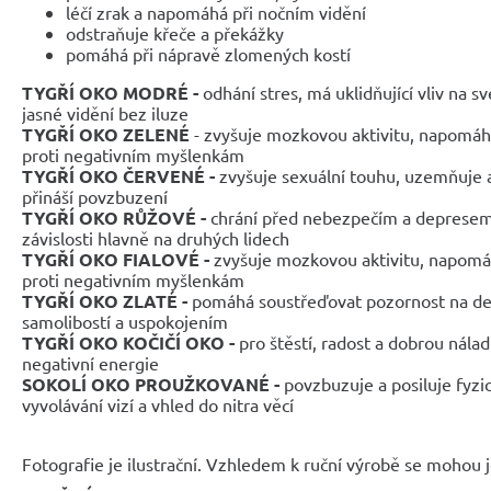
léčí zrak a napomáhá při nočním vidění
odstraňuje křeče a překážky
pomáhá při nápravě zlomených kostí
TYGŘÍ OKO MODRÉ -
odhání stres, má uklidňující vliv na 
jasné vidění bez iluze
TYGŘÍ OKO ZELENÉ
- zvyšuje mozkovou aktivitu, napomáhá
proti negativním myšlenkám
TYGŘÍ OKO ČERVENÉ -
zvyšuje sexuální touhu,
uzemňuje 
přináší povzbuzení
TYGŘÍ OKO RŮŽOVÉ -
chrání před nebezpečím a depresem
závislosti hlavně na druhých lidech
TYGŘÍ OKO FIALOVÉ -
zvyšuje mozkovou aktivitu, napomáh
proti negativním myšlenkám
TYGŘÍ OKO ZLATÉ -
pomáhá soustřeďovat pozornost na det
samolibostí a uspokojením
TYGŘÍ OKO KOČIČÍ OKO -
pro štěstí, radost a dobrou nál
negativní energie
SOKOLÍ OKO PROUŽKOVANÉ -
povzbuzuje a posiluje fyzi
vyvolávání vizí a vhled do nitra věcí
Fotografie je ilustrační. Vzhledem k ruční výrobě se mohou je