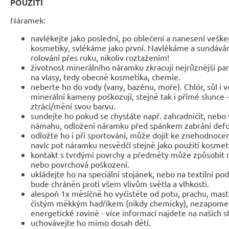
POUŽITÍ
Náramek:
navlékejte jako poslední, po oblečení a nanesení veške
kosmetiky, svlékáme jako první. Navlékáme a sundáv
rolování přes ruku, nikoliv roztažením!
životnost minerálního náramku zkracují nejrůznější parf
na vlasy, tedy obecně kosmetika, chemie.
neberte ho do vody (vany, bazénu, moře). Chlór, sůl i 
minerální kameny poškozují, stejně tak i přímé slunce 
ztrácí/mění svou barvu.
sundejte ho pokud se chystáte např. zahradničit, nebo 
námahu, odložení náramku před spánkem zabrání def
odložte ho i při sportování, může dojít ke znehodnocen
navíc pot náramku nesvědčí stejně jako použití kosmet
kontakt s tvrdými povrchy a předměty může způsobit 
nebo povrchová poškození.
ukládejte ho na speciální stojánek, nebo na textilní po
bude chráněn proti všem vlivům světla a vlhkosti.
alespoň 1x měsíčně ho vyčistěte od potu, prachu, mast
čistým měkkým hadříkem (nikdy chemicky), nezapomeňte
energetické rovině - více informací najdete na našich 
uchovávejte ho mimo dosah dětí.