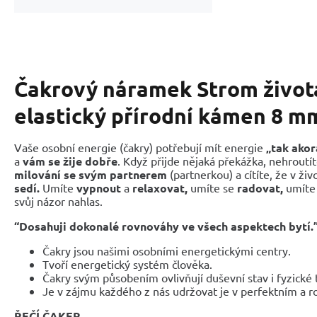
Čakrový náramek Strom života
elastický přírodní kámen 8 mm
Vaše osobní energie (čakry) potřebují mít energie
„tak akor
a
vám se žije dobře
. Když přijde nějaká překážka, nehroutí
milování se svým partnerem
(partnerkou) a cítíte, že v živ
sedí.
Umíte
vypnout
a
relaxovat,
umíte se
radovat,
umít
svůj názor nahlas.
“Dosahuji dokonalé rovnováhy ve všech aspektech bytí.
Čakry jsou našimi osobními energetickými centry.
Tvoří energetický systém člověka.
Čakry svým působením ovlivňují duševní stav i fyzické 
Je v zájmu každého z nás udržovat je v perfektním a 
ŘEČÍ ČAKER