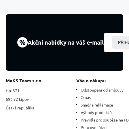
Tygří
oko,
elastický
přírodní
kámen
8
mm
%
Akční nabídky na váš e-mail
PŘIH
/
16
-
17
cm
MaKS Team s.r.o.
Vše o nákupu
Odstoupení od smlouvy
č:p: 371
O nás
696 72 Lipov
Snadná reklamace
Česká republika
Výhody produktů
Pravidla pro soutěže na FB
Puncovní úřad