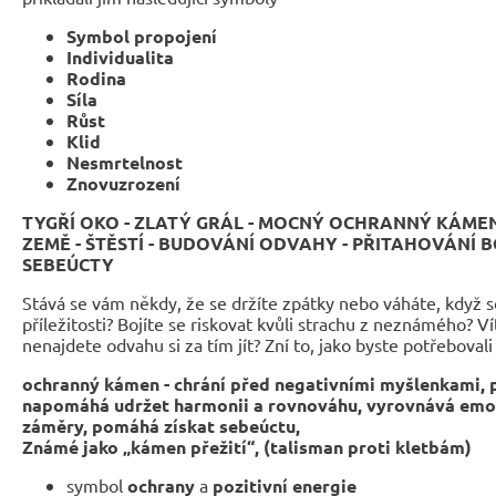
Symbol propojení
Individualita
Rodina
Síla
Růst
Klid
Nesmrtelnost
Znovuzrození
TYGŘÍ OKO - ZLATÝ GRÁL - MOCNÝ OCHRANNÝ KÁMEN
ZEMĚ - ŠTĚSTÍ - BUDOVÁNÍ ODVAHY - PŘITAHOVÁNÍ 
SEBEÚCTY
Stává se vám někdy, že se držíte zpátky nebo váháte, když s
příležitosti? Bojíte se riskovat kvůli strachu z neznámého? Ví
nenajdete odvahu si za tím jít? Zní to, jako byste potřebovali
ochranný kámen -
chrání před negativními myšlenkami,
napomáhá udržet harmonii a rovnováhu,
vyrovnává emoce
záměry, pomáhá získat sebeúctu,
Známé jako „kámen přežití“, (talisman proti kletbám)
symbol
ochrany
a
pozitivní energie