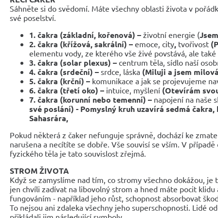
Sáhněte si do svědomí. Máte všechny oblasti života v pořádk
své poselství.
1. čakra (základní, kořenová) –
životní energie (
Jsem
2.
čakra (křížová, sakrální) –
emoce, city
,
tvořivost
(P
elementu vody, ze kterého vše živé povstává, ale také 
3. čakra (solar plexus) –
centrum těla, sídlo naší osob
4. čakra (srdeční) –
srdce, láska
(Miluji a jsem milov
5. čakra (krční) –
komunikace a jak se projevujeme n
6. čakra (třetí oko) –
intuice, myšlení
(Otevírám svou
7. čakra (korunní nebo temenní) –
napojení na naše 
své poslání) - Pomyslný kruh uzavírá sedmá čakra, 
Sahasrára,
Pokud některá z čaker nefunguje správně, dochází ke zmate
narušena a necítíte se dobře. Vše souvisí se vším. V případě
fyzického těla je tato souvislost zřejmá.
STROM ŽIVOTA
Když se zamyslíme nad tím, co stromy všechno dokážou, je t
jen chvíli zadívat na libovolný strom a hned máte pocit klidu
fungováním - například jeho růst, schopnost absorbovat škodli
To nejsou ani zdaleka všechny jeho superschopnosti. Lidé od
přikládali jim následující symboly