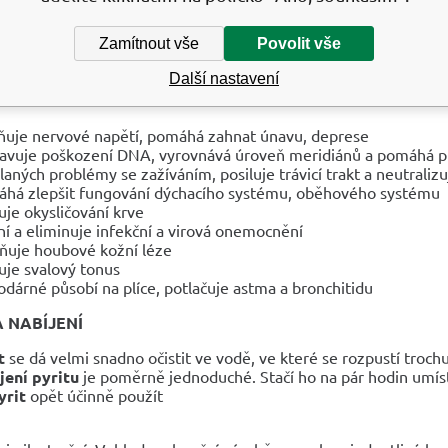
apomáhá
překonat podřízené, „služebné"
postavení společně
Zamítnout vše
Povolit vše
lní kámen
k
léčení,
který působí velice rychle a
odhaluje
zdro
žitečný při
odhalování kořenů karmické
a
psychosomatické n
Další nastavení
NÍ ÚČINKY
ňuje nervové napětí, pomáhá zahnat únavu, deprese
avuje poškození DNA, vyrovnává úroveň meridiánů a pomáhá p
laných problémy se zažíváním, posiluje trávicí trakt a neutraliz
há zlepšit fungování dýchacího systému, oběhového systému
uje okysličování krve
ní a eliminuje infekční a virová onemocnění
ňuje houbové kožní léze
uje svalový tonus
odárné působí na plíce, potlačuje astma a bronchitidu
A NABÍJENÍ
t
se dá velmi snadno očistit ve vodě, ve které se rozpustí troch
jení pyritu
je poměrně jednoduché. Stačí ho na pár hodin umísti
yrit
opět účinně použít