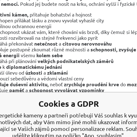
h
nemocí.
Pokud jej budete nosit na krku, ochrání vyšší i fyzické
tivní kámen,
přitahuje bohatství a hojnost
chopen přilákat lásku a znovu vyvolat vyhaslé city
ilnou ochrannou energii
chopnost ukázat vám, které chování vás brzdí, díky čemuž si l
osti rozvibrovali na stejné frekvenci jako pyrit
áhá překonávat
netečnost
a
citovou nerovnováhu
luje postupně zkoumat různé možnosti a
schopnosti, zvyšuje
 energii
všemu
kolem sebe
há při plánování
velkých podnikatelských záměrů
e
k
diplomatickému jednání
áší úlevu od
úzkosti
a
zklamání
ouzí sebedůvěru a vědomi vlastní ceny
luje duševní aktivitu,
neboť
zrychluje proudění krve
do
moz
šuje
paměť
a
schopnost vyvolávat vzpomínky
í do rovnováhy instinkt s intuicí a kreativitu se schopností analý
há proti
melancholii
a
hlubokému zoufalství
Cookies a GDPR
uje
energii
a
překonává únavu
a
vyčerpanost
í prosakování
energie
z fyzického
těla
a z
aury
ergetické kameny a partneři potřebují Váš souhlas k využ
notlivých dat, aby Vám mimo jiné mohli ukazovat infor
žům, kteří se cítí v podřízeném postavení,
zvyšuje jim sebevě
ající se Vašich zájmů pomocí personalizace reklam. Sou
— u mužů typu „macho" — však může být tento vliv až příliš si
udělíte kliknutím na políčko "Ano, souhlasím".