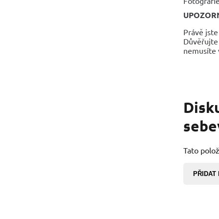
Fotografie
UPOZOR
Právě jste
Důvěřujte 
nemusíte v
Disk
sebe
Tato polož
PŘIDAT