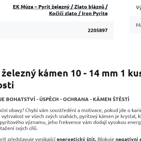
EK Múza – Pyrit železný / Zlato bláznů /
Vý
Kočičí zlato / Iron Pyrite
Ma
2205897
t železný kámen 10 - 14 mm 1 ku
osti
JE BOHATSTVÍ - ÚSPĚCH - OCHRANA - KÁMEN ŠTĚSTÍ
ční obavy? Chybí vám soustředění a motivace, pokud jde o kariér
 vytrvalost ve všech svých snahách, pyritový kámen je krystal, 
 pyritového významu, jeho frekvence vám dodají vysokou energii
tažení svých cílů.
rit představuje vynikající
energetický štít.
Blokuje
negativní 