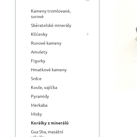
Kameny tromlované,
surové
Sběratelské minerály
Klíčenky
Runové kameny
Amulety
Figurky
Hmatkové kameny
Srdce
Koule, vajíčka
Pyramidy
Merkaba
Misky
Korálky z minerálů
Gua Sha, masážní