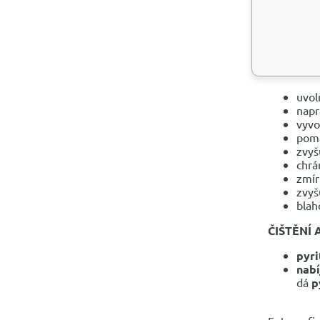
Ženám n
ideá
je u
ZDRAVOT
uvol
napr
vyvo
pomá
zvyš
chrá
zmír
zvyš
blah
ČIŠTĚNÍ 
pyri
nabí
dá
p