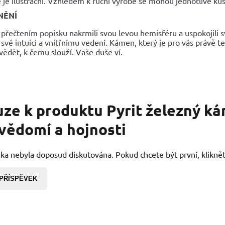
 je ilustrační. Vzhledem k ruční výrobě se mohou jednotlivé kusy
NĚNÍ
 přečtením popisku nakrmili svou levou hemisféru a uspokojili s
své intuici a vnitřnímu vedení. Kámen, který je pro vás právě teď
ědět, k čemu slouží. Vaše duše ví.
uze k produktu
Pyrit železný ká
vědomí a hojnosti
ka nebyla doposud diskutována. Pokud chcete být první, kliknět
 PŘÍSPĚVEK