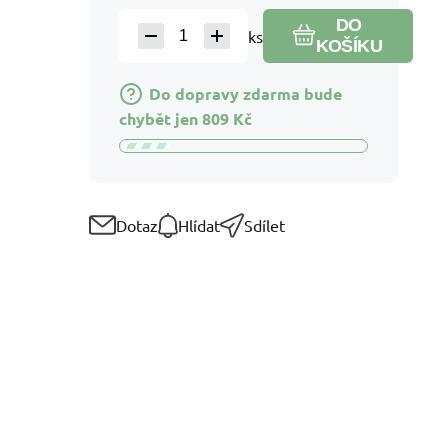
DO
ks
KOŠÍKU
Do dopravy zdarma bude
chybět jen
809
Kč
Dotaz
Hlídat
Sdílet