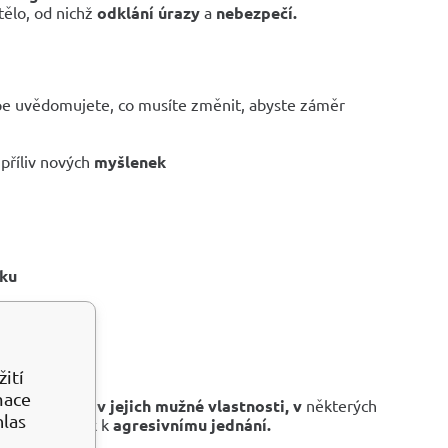
 tělo, od nichž
odklání úrazy
a
nebezpečí.
épe uvědomujete, co musíte změnit, abyste záměr
příliv nových
myšlenek
ku
zy
ití
mace
domí a víru v jejich mužné vlastnosti, v
některých
hlas
lný a vede pak k
agresivnímu jednání.