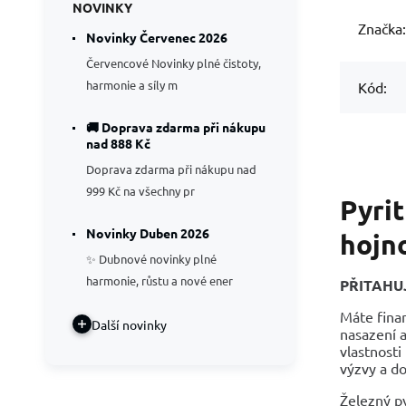
NOVINKY
Značka:
Novinky Červenec 2026
Červencové Novinky plné čistoty,
harmonie a síly m
Kód:
🚚 Doprava zdarma při nákupu
nad 888 Kč
Doprava zdarma při nákupu nad
999 Kč na všechny pr
Pyri
Novinky Duben 2026
hojn
✨ Dubnové novinky plné
harmonie, růstu a nové ener
PŘITAHU
Máte finan
Další novinky
nasazení a
vlastnosti
výzvy a do
Železný py