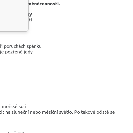
 s komplexem
méněcennosti.
je
nerovnováhy
evyrovnanosti
ři poruchách spánku
uje pozřené jedy
u mořské soli
t na sluneční nebo měsíční světlo. Po takové očistě se