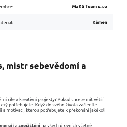
MaKS Team s.r.o
robce:
Kámen
teriál:
s, mistr sebevědomí a
ní cíle a kreativní projekty? Pokud chcete mít větší
který potřebujete. Když do svého života začleníte
 a motivaci, kterou potřebujete k překonání jakékoli
energii
a
znečištění
na všech úrovních včetně