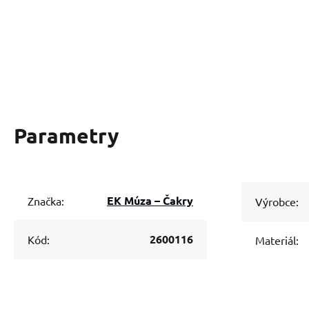
Parametry
EK Múza – Čakry
Značka:
Výrobce:
2600116
Kód:
Materiál: