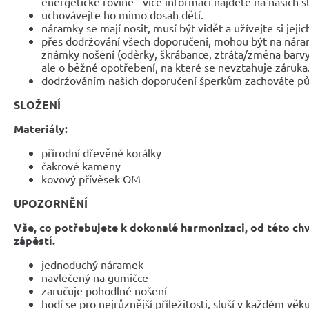
energetické rovině - více informací najdete na našich 
uchovávejte ho mimo dosah dětí.
náramky se mají nosit, musí být vidět a užívejte si jejic
přes dodržování všech doporučení, mohou být na nár
známky nošení (oděrky, škrábance, ztráta/změna barvy
ale o běžné opotřebení, na které se nevztahuje záruka
dodržováním našich doporučení šperkům zachováte pů
SLOŽENÍ
Materiály:
přírodní dřevěné korálky
čakrové kameny
kovový přívěsek OM
UPOZORNĚNÍ
Vše, co potřebujete k dokonalé harmonizaci, od této ch
zápěstí.
jednoduchý náramek
navlečený na gumičce
zaručuje pohodlné nošení
hodí se pro nejrůznější příležitosti, sluší v každém věk