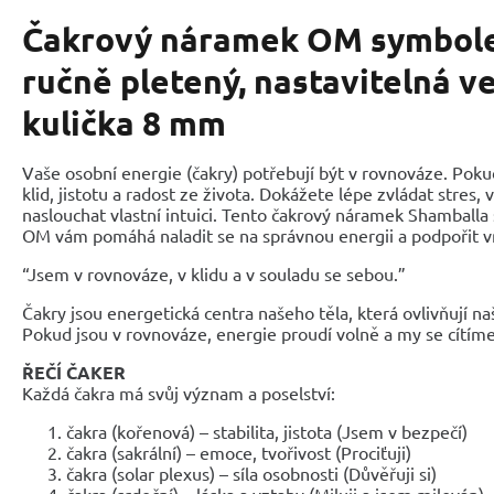
Čakrový náramek OM symbole
ručně pletený, nastavitelná ve
kulička 8 mm
Vaše osobní energie (čakry) potřebují být v rovnováze. Pokud
klid, jistotu a radost ze života. Dokážete lépe zvládat stres,
naslouchat vlastní intuici. Tento čakrový náramek Shambal
OM vám pomáhá naladit se na správnou energii a podpořit vn
“Jsem v rovnováze, v klidu a v souladu se sebou.”
Čakry jsou energetická centra našeho těla, která ovlivňují naš
Pokud jsou v rovnováze, energie proudí volně a my se cítím
ŘEČÍ ČAKER
Každá čakra má svůj význam a poselství:
čakra (kořenová) – stabilita, jistota (Jsem v bezpečí)
čakra (sakrální) – emoce, tvořivost (Prociťuji)
čakra (solar plexus) – síla osobnosti (Důvěřuji si)
čakra (srdeční) – láska a vztahy (Miluji a jsem milován)