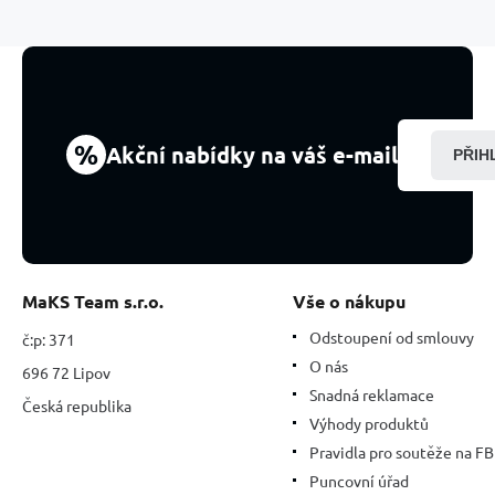
Dřevo,
ručně
pletený,
nastavitelná
velikost,
kulička
8
%
Akční nabídky na váš e-mail
PŘIH
mm
MaKS Team s.r.o.
Vše o nákupu
Odstoupení od smlouvy
č:p: 371
O nás
696 72 Lipov
Snadná reklamace
Česká republika
Výhody produktů
Pravidla pro soutěže na FB
Puncovní úřad