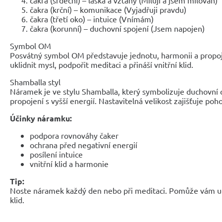
čakra (krční) – komunikace (Vyjadřuji pravdu)
čakra (třetí oko) – intuice (Vnímám)
čakra (korunní) – duchovní spojení (Jsem napojen)
Symbol OM
Posvátný symbol OM představuje jednotu, harmonii a prop
uklidnit mysl, podpořit meditaci a přináší vnitřní klid.
Shamballa styl
Náramek je ve stylu Shamballa, který symbolizuje duchovní 
propojení s vyšší energií. Nastavitelná velikost zajišťuje poh
Účinky náramku:
podpora rovnováhy čaker
ochrana před negativní energií
posílení intuice
vnitřní klid a harmonie
Tip:
Noste náramek každý den nebo při meditaci. Pomůže vám ud
klid.