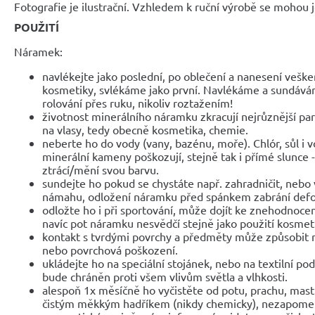
Fotografie je ilustrační. Vzhledem k ruční výrobě se mohou je
POUŽITÍ
Náramek:
navlékejte jako poslední, po oblečení a nanesení veške
kosmetiky, svlékáme jako první. Navlékáme a sundáv
rolování přes ruku, nikoliv roztažením!
životnost minerálního náramku zkracují nejrůznější parf
na vlasy, tedy obecně kosmetika, chemie.
neberte ho do vody (vany, bazénu, moře). Chlór, sůl i 
minerální kameny poškozují, stejně tak i přímé slunce 
ztrácí/mění svou barvu.
sundejte ho pokud se chystáte např. zahradničit, nebo 
námahu, odložení náramku před spánkem zabrání def
odložte ho i při sportování, může dojít ke znehodnocen
navíc pot náramku nesvědčí stejně jako použití kosmet
kontakt s tvrdými povrchy a předměty může způsobit 
nebo povrchová poškození.
ukládejte ho na speciální stojánek, nebo na textilní po
bude chráněn proti všem vlivům světla a vlhkosti.
alespoň 1x měsíčně ho vyčistěte od potu, prachu, mast
čistým měkkým hadříkem (nikdy chemicky), nezapomeňte