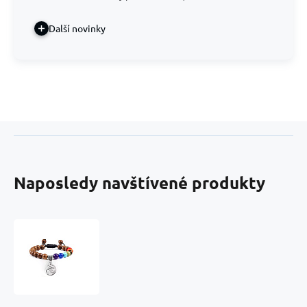
Další novinky
Naposledy navštívené produkty
Čakrový
náramek
OM
symbolem
+