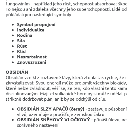
fungováním - například jeho růst, schopnost absorbovat škodli
To nejsou ani zdaleka všechny jeho superschopnosti. Lidé od
přikládali jim následující symboly
Symbol propojení
Individualita
Rodina
Síla
Růst
Klid
Nesmrtelnost
Znovuzrození
OBSIDIÁN
Obsidián vznikl z roztavené lávy, která ztuhla tak rychle, že
zkrystalizovat. Svou energií může prolomit všechny blokády, 
které nelze zvládnout, věří se, že ten, kdo vlastní tento kám
disciplinovaným. Majitel vulkanické horniny si může udělat 
striktně dodržovat plán, aniž by se odchýlil od cíle.
OBSIDIÁN SLZY APAČŮ (černý) -
zastavuje působení
vlivů, uzemňuje a pročišťuje zemskou čakru
OBSIDIÁN SNĚHOVÝ VLOČKOVÝ -
přináší úlevu, n
správného nastavení