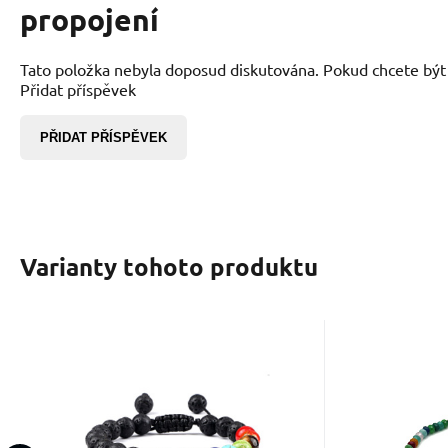
propojení
Tato položka nebyla doposud diskutována. Pokud chcete být p
Přidat příspěvek
PŘIDAT PŘÍSPĚVEK
Varianty tohoto produktu
Kód:
2202311
EAN:
K
Skladem
164
Kč
Čakrový náramek
Čak
Strom života + Láva
nárame
Vyvážené čakry vám pomohou
Zdravé čakr
černá, ručně pletený,
kulička
přijímat život takový, jaký je,
budete mít
nastavitelná velikost,