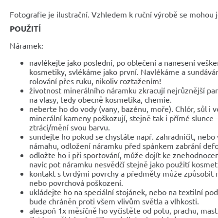
Fotografie je ilustrační. Vzhledem k ruční výrobě se mohou je
POUŽITÍ
Náramek:
navlékejte jako poslední, po oblečení a nanesení veške
kosmetiky, svlékáme jako první. Navlékáme a sundáv
rolování přes ruku, nikoliv roztažením!
životnost minerálního náramku zkracují nejrůznější parf
na vlasy, tedy obecně kosmetika, chemie.
neberte ho do vody (vany, bazénu, moře). Chlór, sůl i 
minerální kameny poškozují, stejně tak i přímé slunce 
ztrácí/mění svou barvu.
sundejte ho pokud se chystáte např. zahradničit, nebo 
námahu, odložení náramku před spánkem zabrání def
odložte ho i při sportování, může dojít ke znehodnocen
navíc pot náramku nesvědčí stejně jako použití kosmet
kontakt s tvrdými povrchy a předměty může způsobit 
nebo povrchová poškození.
ukládejte ho na speciální stojánek, nebo na textilní po
bude chráněn proti všem vlivům světla a vlhkosti.
alespoň 1x měsíčně ho vyčistěte od potu, prachu, mast