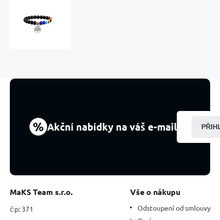
Čakrový
náramek
elastický
Strom
života
+
Obsidian,
přírodní
kámen,
kulička
8
mm
%
Akční nabídky na váš e-mail
PŘIH
/
16
-
17
cm,
symbol
propojení
MaKS Team s.r.o.
Vše o nákupu
Odstoupení od smlouvy
č:p: 371