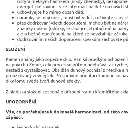
čistým měkkým hadříkem (nikdy chemicky), nezapomeňte
energetické rovině - více informací najdete na našich 
uchovávejte ho mimo dosah dětí.
náramky se mají nosit, musí být vidět a užívejte si jejic
přes dodržování všech doporučení, mohou být na nár
známky nošení (oděrky, škrábance, ztráta/změna barvy
ale o běžné opotřebení, na které se nevztahuje záruka
dodržováním našich doporučení šperkům zachováte pů
SLOŽENÍ
Kámen známý jako sopečné sklo. Vzniká prudkým ochlazení
na povrchu Země, celý proces se přitom odehrává tak rychle,
nestačí zkrystalizovat. Obsidián duhový pochází z Mexika a
proužkovaný zevnějšek. Při správné orientaci kamene se naví
díky lomu světla tvoří duhové efekty.
Z hlediska složení se jedná o přírodní formu křemičitého skla
UPOZORNĚNÍ
Vše, co potřebujete k dokonalé harmonizaci, od této ch
zápěstí.
jednoduchý náramek