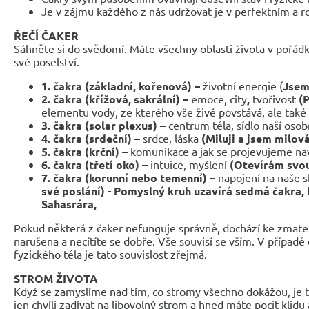
Je v zájmu každého z nás udržovat je v perfektním a 
ŘEČÍ ČAKER
Sáhněte si do svědomí. Máte všechny oblasti života v pořádk
své poselství.
1. čakra (základní, kořenová) –
životní energie (
Jsem
2.
čakra (křížová, sakrální) –
emoce, city
,
tvořivost
(P
elementu vody, ze kterého vše živé povstává, ale také 
3. čakra (solar plexus) –
centrum těla, sídlo naší osob
4. čakra (srdeční) –
srdce, láska
(Miluji a jsem milov
5. čakra (krční) –
komunikace a jak se projevujeme n
6. čakra (třetí oko) –
intuice, myšlení
(Otevírám svou
7. čakra (korunní nebo temenní) –
napojení na naše 
své poslání) - Pomyslný kruh uzavírá sedmá čakra, 
Sahasrára,
Pokud některá z čaker nefunguje správně, dochází ke zmate
narušena a necítíte se dobře. Vše souvisí se vším. V případě
fyzického těla je tato souvislost zřejmá.
STROM ŽIVOTA
Když se zamyslíme nad tím, co stromy všechno dokážou, je t
jen chvíli zadívat na libovolný strom a hned máte pocit klidu