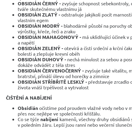
OBSIDIÁN ČERNÝ -
zvyšuje schopnost sebekontroly,
tváře skutečnému vlastnímu já
OBSIDIÁN ZLATÝ -
odstraňuje jakýkoli pocit marnosti
vlastním egem
OBSIDIÁN MODRÝ -
blahodárně působí na poruchy o
výrůstky, křeče, řeči a zraku
OBSIDIÁN MAHAGONOVÝ -
má uklidňující účinek v
a napětí
OBSIDIÁN ZELENÝ -
otevírá a čistí srdeční a krční čak
bolesti a zlepšuje krevní oběh
OBSIDIÁN DUHOVÝ -
nechá minulost za sebou a pos
dokáže odvádět z těla stres
OBSIDIÁN ČERVENOČERNÝ -
zvyšuje také vitalitu, 
bratrství, přináší úlevu od horečky a zimnice
OBSIDIÁN STŘÍBŘITĚ LESKLÝ -
představuje zrcadlo od
života vnáší trpělivost a vytrvalost
ČIŠTĚNÍ A NABÍJENÍ
Obsidián
očistíme pod proudem vlažné vody nebo v m
přes noc nejlépe ve společnosti křišťálu.
Co se týče
nabíjení
kamenů, všechny druhy obsidiánů
v poledním žáru. Lepší jsou ranní nebo večerní slunečn