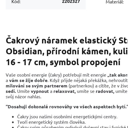
2202327
Kód:
Materiál:
Čakrový náramek elastický St
Obsidian, přírodní kámen, kul
16 - 17 cm, symbol propojení
Vaše osobní energie (čakry) potřebují mít energie
„tak akor
a
vám se žije dobře
. Když přijde nějaká překážka, nehroutí
milování se svým partnerem
(partnerkou) a cítíte, že v živ
sedí.
Umíte
vypnout
a
relaxovat,
umíte se
radovat,
umít
svůj názor nahlas.
“Dosahuji dokonalé rovnováhy ve všech aspektech bytí.
Čakry jsou našimi osobními energetickými centry.
Tvoří energetický systém člověka.
Čakry svým působením ovlivňují duševní stav i fyzické 