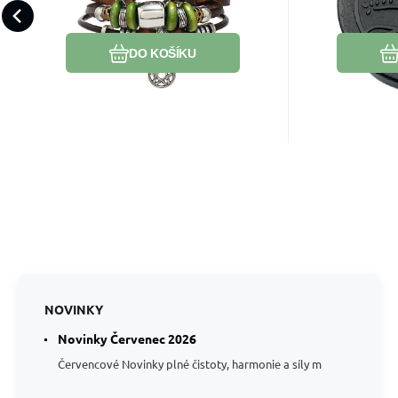
Davidova hvězda,
STROM ŽIVOTA - SYMBOL
zůstane vá
nastavitelná velikost
Oblíbený
Porovnat
VZÁJEMNÉ PROPOJENOSTI
na dosažení
DO KOŠÍKU
VŠEH
NOVINKY
Novinky Červenec 2026
Červencové Novinky plné čistoty, harmonie a síly m