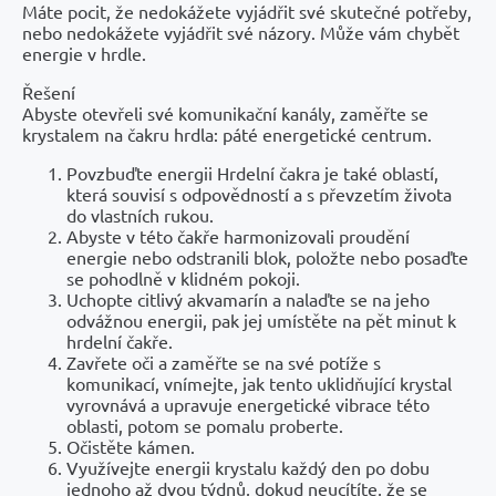
Máte pocit, že nedokážete vyjádřit své skutečné potřeby,
nebo nedokážete vyjádřit své názory. Může vám chybět
energie v hrdle.
Řešení
Abyste otevřeli své komunikační kanály, zaměřte se
krystalem na čakru hrdla: páté energetické centrum.
Povzbuďte energii Hrdelní čakra je také oblastí,
která souvisí s odpovědností a s převzetím života
do vlastních rukou.
Abyste v této čakře harmonizovali proudění
energie nebo odstranili blok, položte nebo posaďte
se pohodlně v klidném pokoji.
Uchopte citlivý akvamarín a nalaďte se na jeho
odvážnou energii, pak jej umístěte na pět minut k
hrdelní čakře.
Zavřete oči a zaměřte se na své potíže s
komunikací, vnímejte, jak tento uklidňující krystal
vyrovnává a upravuje energetické vibrace této
oblasti, potom se pomalu proberte.
Očistěte kámen.
Využívejte energii krystalu každý den po dobu
jednoho až dvou týdnů, dokud neucítíte, že se