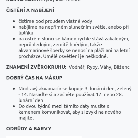
ČISTĚNÍ A NABÍJENÍ
čistíme pod proudem vlažné vody
nabíjíme na nepřímém slunečním světle, anebo při
úplňku
na ostrém slunci se kámen rychle stává zakaleným,
neprůhledným, zemitě hnědým, takže
akvamarínové šperky se nenosí na pláži ani na letní
procházce. Umělé osvětlení je neškodné.
ZNAMENÍ ZVĚROKRUHU:
Vodnář, Ryby, Váhy, Blíženci
DOBRÝ ČAS NA MÁKUP
Modravý akvamarín se kupuje 3. lunární den, zelený
- 14. Nasaďte si a začněte používat 17. nebo 28.
lunární den
Do dvou týdnů mezi těmito daty musíte s
kamenem komunikovat, aby si zvykl na nového
majitel
ODRŮDY A BARVY