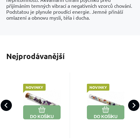
přijímáním temných vibrací a negativních vzorců chování.
Podstatou je plynule proudící energie. Jemně přináší
omlazení a obnovu mysli, těla i ducha.
Nejprodávanější
NOVINKY
NOVINKY
Kód:
2600222
Kód:
2600245
Skladem
Skladem
730
Kč
499
Kč
Napij se klidu
Napij se
– Vnitřní
harmonie –
Každý doušek
Každý doušek
harmonie |
Sedm čaker |
Oblíbený
Porovnat
Oblíbený
Porovnat
může být malým
může být malým
Harmonizační
Harmonizační
DO KOŠÍKU
DO KOŠÍKU
rituálem. Dopřejte
rituálem. Dopřejte
tyčinka do
tyčinka do
vody |
vody |
si chvíli klidu
si okamžik
Ametyst •
Karneol •
uprostřed
rovnováhy každý
Křišťál •
Citrín •