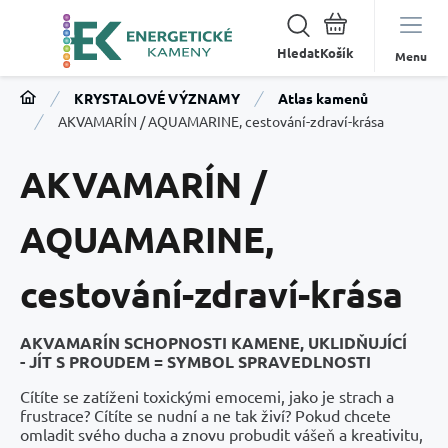
Hledat
Menu
KRYSTALOVÉ VÝZNAMY
Atlas kamenů
AKVAMARÍN / AQUAMARINE, cestování-zdraví-krása
AKVAMARÍN /
AQUAMARINE,
cestování-zdraví-krása
AKVAMARÍN SCHOPNOSTI KAMENE, UKLIDŇUJÍCÍ
- JÍT S PROUDEM = SYMBOL SPRAVEDLNOSTI
Cítíte se zatíženi toxickými emocemi, jako je strach a
frustrace? Cítíte se nudní a ne tak živí? Pokud chcete
omladit svého ducha a znovu probudit vášeň a kreativitu,