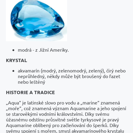
modrá - z Jižní Ameriky.
KRYSTAL
akvamarín (modrý, zelenomodrý, zelený), čirý nebo
neprůhledný, někdy může být broušený do fazet
nebo leštěný
HISTORIE A TRADICE
„Aqua“ je latinské slovo pro vodu a „marine“ znamená
„moře“, což znamená význam Aquamarine a jeho spojení
se starověkými vodními královstvími. Díky svému
úžasnému odstínu průsvitné světle tyrkysové je pravý
Aquamarine oblíbený pro začleňování do šperků. Díky
svému spojení s mořem, smysl akvamarínového krystalu