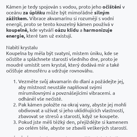
Kámen je tedy spojován s vodou, proto jeho
očištění
v
oceánu
za úplňku
může být mimořádně
silným
zážitkem.
Vibrace akvamarínu si rozumějí s vodní
energií, proto se tento kouzelný kámen používá v
koupelně,
kde vytváří
oázu klidu
a
harmonizuje
energie,
které tam už existují.
Nabití krystalu
Koupelna by měla být svatyní, místem úniku, kde se
očistíte a spláchnete starosti všedního dne, proto je
moudré umístit sem krystal, který dodává mír a také
očišťuje atmosféru a udržuje rovnováhu.
Vezměte svůj akvamarín do dlaní a požádejte jej,
aby místnost neustále naplňoval svými
mírumilovnými a povznášejícími vibracemi. a
odháněl vše nečisté.
Pak kámen položte na okraj vany, abyste jej mohli
obdivovat a užívat si jeho uklidňujících vlastností,
zbavovat se stresů a starostí, když se koupete.
Pokud jste měli těžký den, přejíždějte si kamenem
po celém těle, abyste se zbavili veškerých starostí.