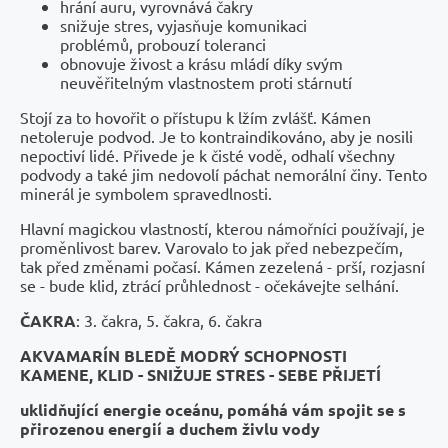
hrání auru, vyrovnává čakry
snižuje stres, vyjasňuje komunikaci
problémů, probouzí toleranci
obnovuje živost a krásu mládí díky svým
neuvěřitelným vlastnostem proti stárnutí
Stojí za to hovořit o přístupu k lžím zvlášť. Kámen
netoleruje podvod. Je to kontraindikováno, aby je nosili
nepoctiví lidé. Přivede je k čisté vodě, odhalí všechny
podvody a také jim nedovolí páchat nemorální činy. Tento
minerál je symbolem spravedlnosti.
Hlavní magickou vlastností, kterou námořníci používají, je
proměnlivost barev. Varovalo to jak před nebezpečím,
tak před změnami počasí. Kámen zezelená - prší, rozjasní
se - bude klid, ztrácí průhlednost - očekávejte selhání.
ČAKRA
: 3. čakra, 5. čakra, 6. čakra
AKVAMARÍN BLEDĚ MODRÝ SCHOPNOSTI
KAMENE, KLID - SNIŽUJE STRES - SEBE PŘIJETÍ
uklidňující energie oceánu, pomáhá vám spojit se s
přirozenou energií a duchem živlu vody