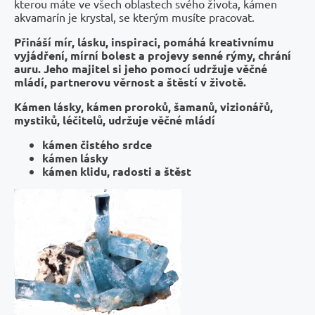
kterou máte ve všech oblastech svého života, kámen
akvamarín je krystal, se kterým musíte pracovat.
Přináší mír, lásku, inspiraci, pomáhá kreativnímu
vyjádření, mírní bolest a projevy senné rýmy, chrání
auru. Jeho majitel si jeho pomocí udržuje věčné
mládí, partnerovu věrnost a štěstí v životě.
Kámen lásky, kámen proroků, šamanů, vizionářů,
mystiků, léčitelů,
udržuje věčné mládí
kámen čistého srdce
kámen lásky
kámen klidu, radosti a štěst