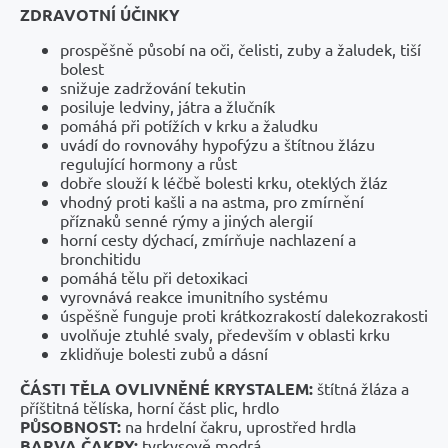
ZDRAVOTNÍ ÚČINKY
prospěšně působí na oči, čelisti, zuby a žaludek, tiší
bolest
snižuje zadržování tekutin
posiluje ledviny, játra a žlučník
pomáhá při potížích v krku a žaludku
uvádí do rovnováhy hypofýzu a štítnou žlázu
regulující hormony a růst
dobře slouží k léčbě bolesti krku, oteklých žláz
vhodný proti kašli a na astma, pro zmírnění
příznaků senné rýmy a jiných alergií
horní cesty dýchací, zmírňuje nachlazení a
bronchitidu
pomáhá tělu při detoxikaci
vyrovnává reakce imunitního systému
úspěšně funguje proti krátkozrakostí dalekozrakosti
uvolňuje ztuhlé svaly, především v oblasti krku
zklidňuje bolesti zubů a dásní
ČÁSTI TĚLA OVLIVNĚNÉ KRYSTALEM:
štítná žláza a
příštitná tělíska, horní část plic, hrdlo
PŮSOBNOST:
na hrdelní čakru, uprostřed hrdla
BARVA ČAKRY:
tyrkysově modrá