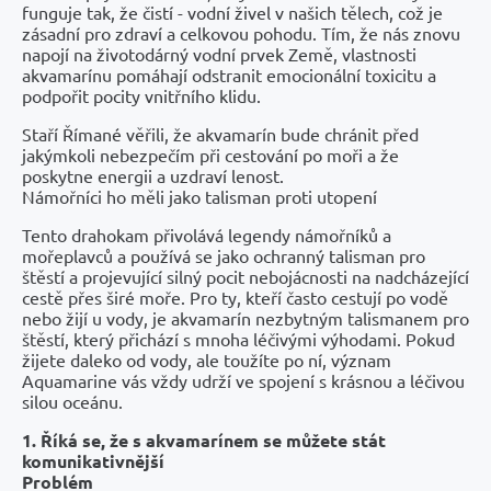
funguje tak, že čistí - vodní živel v našich tělech, což je
zásadní pro zdraví a celkovou pohodu. Tím, že nás znovu
napojí na životodárný vodní prvek Země, vlastnosti
akvamarínu pomáhají odstranit emocionální toxicitu a
podpořit pocity vnitřního klidu.
Staří Římané věřili, že akvamarín bude chránit před
jakýmkoli nebezpečím při cestování po moři a že
poskytne energii a uzdraví lenost.
Námořníci ho měli jako talisman proti utopení
Tento drahokam přivolává legendy námořníků a
mořeplavců a používá se jako ochranný talisman pro
štěstí a projevující silný pocit nebojácnosti na nadcházející
cestě přes širé moře. Pro ty, kteří často cestují po vodě
nebo žijí u vody, je akvamarín nezbytným talismanem pro
štěstí, který přichází s mnoha léčivými výhodami. Pokud
žijete daleko od vody, ale toužíte po ní, význam
Aquamarine vás vždy udrží ve spojení s krásnou a léčivou
silou oceánu.
1. Říká se, že s akvamarínem se můžete stát
komunikativnější
Problém