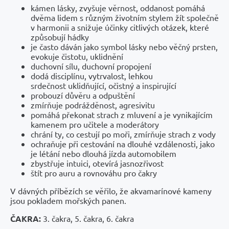
kámen lásky, zvyšuje věrnost, oddanost pomáhá
dvěma lidem s různým životním stylem žít společně
v harmonii a snižuje účinky citlivých otázek, které
způsobují hádky
je často dáván jako symbol lásky nebo věčný prsten,
evokuje čistotu, uklidnění
duchovní sílu, duchovní propojení
dodá disciplínu, vytrvalost, lehkou
srdečnost uklidňující, očistný a inspirující
probouzí důvěru a odpuštění
zmírňuje podrážděnost, agresivitu
pomáhá překonat strach z mluvení a je vynikajícím
kamenem pro učitele a moderátory
chrání ty, co cestují po moři, zmírňuje strach z vody
ochraňuje při cestování na dlouhé vzdálenosti, jako
je létání nebo dlouhá jízda automobilem
zbystřuje intuici, otevírá jasnozřivost
štít pro auru a rovnováhu pro čakry
V dávných příbězích se věřilo, že akvamarínové kameny
jsou pokladem mořských panen.
ČAKRA:
3. čakra, 5. čakra, 6. čakra