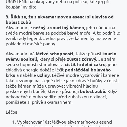
UMÍSTĚNÍ: na okraj vany nebo na poličku, kde jej při
koupání uvidíte
3. Říká se, že s akvamarínovou esencí si ulevíte od
bolest zubů
Akvamarín je
něžný
a
soucitný kámen,
jeho nádherná
světle modrá barva se podobá barvě moře. A to podnítilo
vznik řady legend. Jedna praví, že kámen byl nalezen v
pokladnici mořské panny.
Akvamarín má
léčivé schopnosti,
takže přináší
kouzlo
svému nositeli,
který si přeje
zůstat zdravý.
Je znám
svou schopností stimulovat a
čistit hrdelní čakru,
jeho
chladivá energie dokáže léčit
podráždění bolavého
krku
a naběhlé
uzliny.
Léčivé modré vyzařování kamene
také rezonuje na stejné délce jako zdravé buňky v čelisti,
takže kámen může upravovat vibrační hladinu
poškozených buněk, které způsobují
bolest zubů.
Když
nekonečně dlouho sedíte před zubařskou ordinací,
pomůžete si právě akvamarínem.
Léčba
Vyplachování úst léčivou akvamarínovou esencí