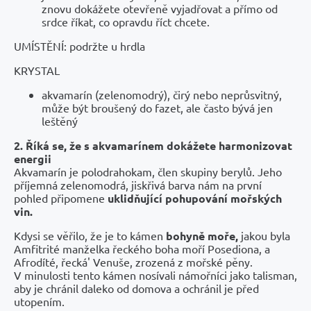
znovu dokážete otevřeně vyjadřovat a přímo od
srdce říkat, co opravdu říct chcete.
UMÍSTĚNÍ: podržte u hrdla
KRYSTAL
akvamarín (zelenomodrý), čirý nebo neprůsvitný,
může být broušený do fazet, ale často bývá jen
leštěný
2. Říká se, že s akvamarínem dokážete harmonizovat
energii
Akvamarín je polodrahokam, člen skupiny berylů. Jeho
příjemná zelenomodrá, jiskřivá barva nám na první
pohled připomene
uklidňující pohupování mořských
vin.
Kdysi se věřilo, že je to kámen
bohyně moře,
jakou byla
Amfitrité manželka řeckého boha moří Posediona, a
Afrodíté, řecká' Venuše, zrozená z mořské pěny.
V minulosti tento kámen nosívali námořníci jako talisman,
aby je chránil daleko od domova a ochránil je před
utopením.