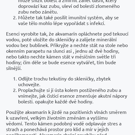
může snížit bolest a zmírnit zánět dásní, který
doprovází kaz zubu, uleví od bolesti zlomeného
zubu nebo zánětu.
Můžete tak také posílit imunitní systém, aby se
vaše tělo mohlo lépe vypořádat s infekcí.
Esenci vyrobíte tak, že akvamarín opláchnete pod tekoucí
vodou, poté uložíte do skleničky a zalijete minerální
vodou bez bublinek. Přikryjte a nechte stát na stole nebo
okenním parapetu na slunci asi , jednu až dvě hodiny,
nebo takto nechte kámen stát v měsíčním světle tři
hodiny; čím déle se bude esence vytvářet, tím bude
silnější.
Odlijte trochu tekutiny do skleničky, zbytek
uchovejte.
Proplachujte si jí ústa kolem postiženého zubu a
vnímejte, jak čisticí esence zmenšuje akutní nápory
bolesti. opakujte každé dvě hodiny.
Použijte akvamarín k jízdě na pozitivních vlnách směrem
k uzavření, velkým životním změnám a vyššímu
vědomí. Tento kámen podobný vodě odplavuje stres a
strach a ponechává prostor pro klid a mír v jejich
nepřítomnosti. Akvamarín chrání psychiku před