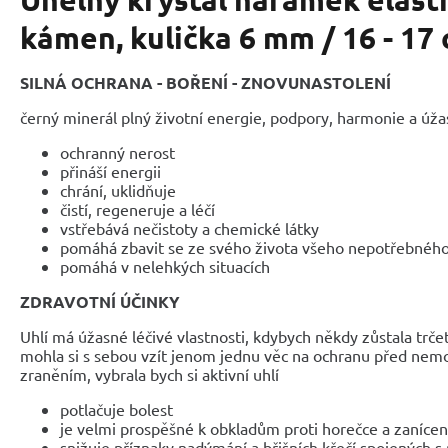
kámen, kulička 6 mm / 16 - 17
SILNÁ OCHRANA - BOŘENÍ - ZNOVUNASTOLENÍ
černý minerál plný životní energie, podpory, harmonie a úžas
ochranný nerost
přináší energii
chrání, uklidňuje
čistí, regeneruje a léčí
vstřebává nečistoty a chemické látky
pomáhá zbavit se ze svého života všeho nepotřebného
pomáhá v nelehkých situacích
ZDRAVOTNÍ ÚČINKY
Uhlí má úžasné léčivé vlastnosti, kdybych někdy zůstala trč
mohla si s sebou vzít jenom jednu věc na ochranu před nem
zraněním, vybrala bych si aktivní uhlí
potlačuje bolest
je velmi prospěšné k obkladům proti horečce a zaníc
snižuje příznaky nadýmání a břišních křečí spojených 