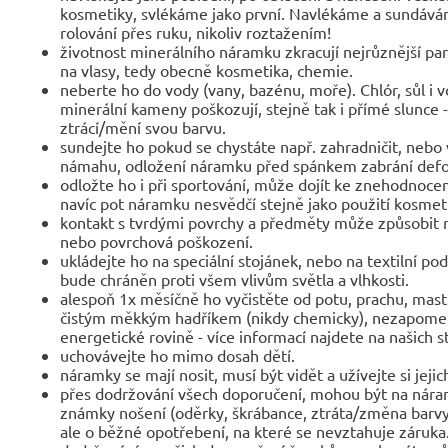
kosmetiky, svlékáme jako první. Navlékáme a sundáv
rolování přes ruku, nikoliv roztažením!
životnost minerálního náramku zkracují nejrůznější parf
na vlasy, tedy obecně kosmetika, chemie.
neberte ho do vody (vany, bazénu, moře). Chlór, sůl i 
minerální kameny poškozují, stejně tak i přímé slunce 
ztrácí/mění svou barvu.
sundejte ho pokud se chystáte např. zahradničit, nebo 
námahu, odložení náramku před spánkem zabrání def
odložte ho i při sportování, může dojít ke znehodnocen
navíc pot náramku nesvědčí stejně jako použití kosmet
kontakt s tvrdými povrchy a předměty může způsobit 
nebo povrchová poškození.
ukládejte ho na speciální stojánek, nebo na textilní po
bude chráněn proti všem vlivům světla a vlhkosti.
alespoň 1x měsíčně ho vyčistěte od potu, prachu, mast
čistým měkkým hadříkem (nikdy chemicky), nezapomeňte
energetické rovině - více informací najdete na našich 
uchovávejte ho mimo dosah dětí.
náramky se mají nosit, musí být vidět a užívejte si jejic
přes dodržování všech doporučení, mohou být na nár
známky nošení (oděrky, škrábance, ztráta/změna barvy
ale o běžné opotřebení, na které se nevztahuje záruka