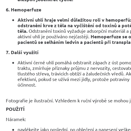
6. Hemoperfuze
Aktivní uhlí hraje velmi důležitou roli v hemoperfúz
odstranění krve z těla na vyčištění od toxinů a poté
těla.
Odstranění toxinů vyžaduje adsorpční materiál 
aktivní uhlí je používáno nejčastěji.
Hemoperfuze se o
pacientů se selháním ledvin a pacientů při transplan
7. Další využití
Aktivní černé uhlí pomáhá odstranit zápach z úst pomocí
traktu, zmírňuje příznaky průjmu z nervozity, cestovat
tlustého střeva, trávicích obtíží a žaludečních vředů. Akt
efektivní, pokud se užívá mezi jídly, protože potraviny
účinnost.
Fotografie je ilustrační. Vzhledem k ruční výrobě se mohou je
POUŽITÍ
Náramek:
navlékejte jako poslední, po oblečení a nanesení veške