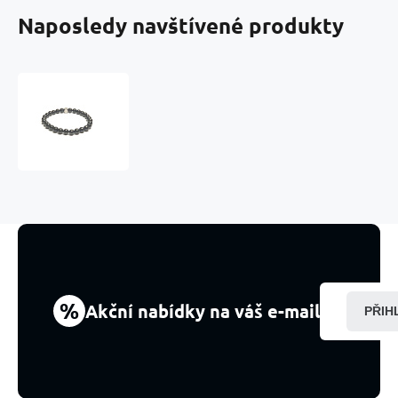
Naposledy navštívené produkty
Uhelný
krystal
náramek
elastický
přírodní
kámen,
kulička
6
mm
/
16
-
%
Akční nabídky na váš e-mail
PŘIH
17
cm