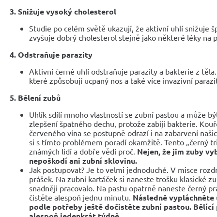
3. Snižuje vysoký cholesterol
Studie po celém světě ukazují, že aktivní uhlí snižuje š
zvyšuje dobrý cholesterol stejně jako některé léky na p
4. Odstraňuje parazity
Aktivní černé uhlí odstraňuje parazity a bakterie z těla
které způsobují ucpaný nos a také více invazivní parazi
5. Bělení zubů
Uhlík sdílí mnoho vlastností se zubní pastou a může bý
zlepšení špatného dechu, protože zabíjí bakterie. Kouřen
červeného vína se postupně odrazí i na zabarvení našic
si s tímto problémem poradí okamžitě. Tento „černý tr
známých lidí a dobře vědí proč.
Nejen, že jim zuby vy
nepoškodí ani zubní sklovinu.
Jak postupovat? Je to velmi jednoduché. V misce rozdrť
prášek. Na zubní kartáček si naneste trošku klasické z
snadněji pracovalo. Na pastu opatrně naneste černý p
čistěte alespoň jednu minutu.
Následně vypláchněte 
podle potřeby ještě dočistěte zubní pastou. Bělíc
alespoň jedenkrát týdně.