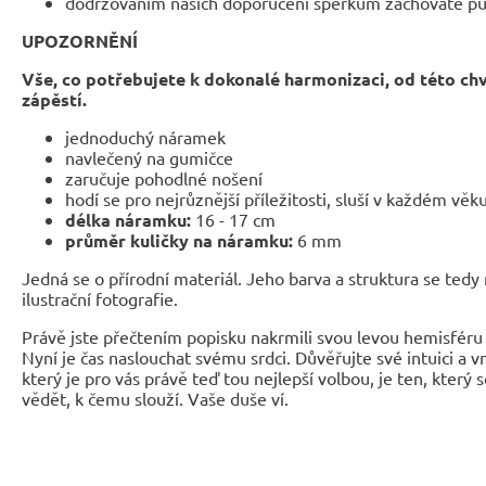
dodržováním našich doporučení šperkům zachováte pů
UPOZORNĚNÍ
Vše, co potřebujete k dokonalé harmonizaci, od této ch
zápěstí.
jednoduchý náramek
navlečený na gumičce
zaručuje pohodlné nošení
hodí se pro nejrůznější příležitosti, sluší v každém věk
délka náramku:
16 - 17 cm
průměr kuličky na náramku:
6 mm
Jedná se o přírodní materiál. Jeho barva a struktura se tedy
ilustrační fotografie.
Právě jste přečtením popisku nakrmili svou levou hemisféru 
Nyní je čas naslouchat svému srdci. Důvěřujte své intuici a 
který je pro vás právě teď tou nejlepší volbou, je ten, který 
vědět, k čemu slouží. Vaše duše ví.