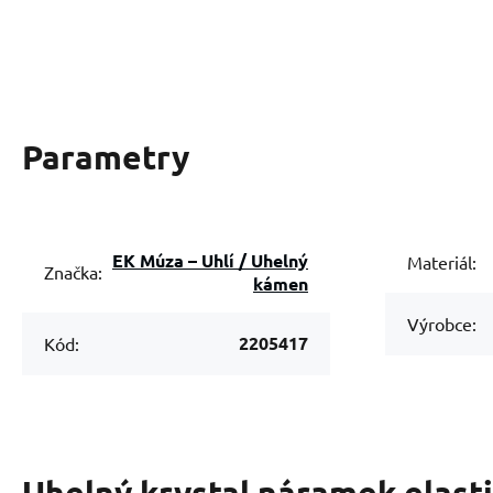
Parametry
EK Múza – Uhlí / Uhelný
Materiál:
Značka:
kámen
Výrobce:
2205417
Kód:
Uhelný krystal náramek elasti