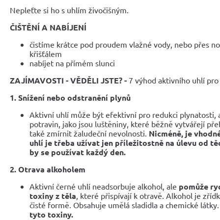
Nepleťte si ho s uhlím živočišným.
ČIŠTĚNÍ A NABÍJENÍ
čistíme krátce pod proudem vlažné vody, nebo přes noc
křišťálem
nabíjet na přímém slunci
ZAJÍMAVOSTI - VĚDĚLI JSTE? -
7 výhod aktivního uhlí pro
1. Snížení nebo odstranění plynů
Aktivní uhlí může být efektivní pro redukci plynatosti,
potravin, jako jsou luštěniny, které běžně vytvářejí p
také zmírnit žaludeční nevolnosti.
Nicméně, je vhodné
uhlí je třeba užívat jen příležitostně na úlevu od 
by se používat každý den.
2. Otrava alkoholem
Aktivní černé uhlí neadsorbuje alkohol, ale
pomůže ryc
toxiny z těla
, které přispívají k otravě. Alkohol je zř
čisté formě. Obsahuje umělá sladidla a chemické látky
tyto toxiny.