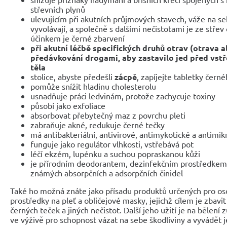
střevních plynů
ulevujícím při akutních průjmových stavech, váže na se
vyvolávají, a společně s dalšími nečistotami je ze střev
účinkem je černé zbarvení
při akutní léčbě specifických druhů otrav (otrava 
předávkování drogami, aby zastavilo jed před vst
těla
stolice, abyste předešli
zácpě
, zapíjejte tabletky čern
pomůže snížit hladinu cholesterolu
usnadňuje práci ledvinám, protože zachycuje toxiny
působí jako exfoliace
absorbovat přebytečný maz z povrchu pleti
zabraňuje akné, redukuje černé tečky
má
antibakteriální
, antivirové, antimykotické a antimikr
funguje jako regulátor vlhkosti, vstřebává pot
léčí ekzém, lupénku a suchou popraskanou kůži
je přírodním deodorantem, dezinfekčním prostředkem a
známých absorpčních a adsorpčních činidel
Také ho možná znáte jako přísadu produktů určených pro osobn
prostředky na pleť a obličejové masky, jejichž cílem je zbavi
černých teček a jiných nečistot. Další jeho užití je na bělení 
ve výživě pro schopnost vázat na sebe škodliviny a vyvádět je