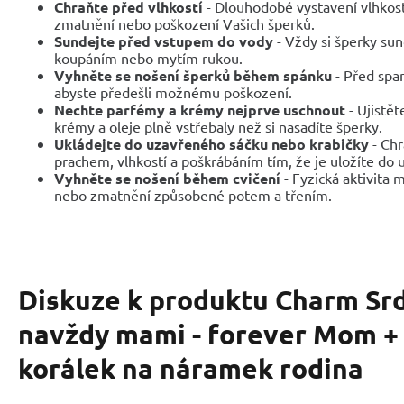
Chraňte před vlhkostí
- Dlouhodobé vystavení vlhkos
zmatnění nebo poškození Vašich šperků.
Sundejte před vstupem do vody
- Vždy si šperky sun
koupáním nebo mytím rukou.
Vyhněte se nošení šperků během spánku
- Před span
abyste předešli možnému poškození.
Nechte parfémy a krémy nejprve uschnout
- Ujistět
krémy a oleje plně vstřebaly než si nasadíte šperky.
Ukládejte do uzavřeného sáčku nebo krabičky
- Chr
prachem, vlhkostí a poškrábáním tím, že je uložíte do
Vyhněte se nošení během cvičení
- Fyzická aktivita
nebo zmatnění způsobené potem a třením.
Diskuze k produktu
Charm Srd
navždy mami - forever Mom + 
korálek na náramek rodina