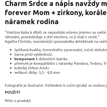
Charm Srdce a nápis navždy m
forever Mom + zirkony, korále
náramek rodina
"Matčina láska k dítěti se nepodobá ničemu jinému na světě
slitování, pronásleduje a drtí všechno, co jí stojí v cestě.”
Agatha Christie, neznámější spisovatelka detektivek na svět
špičková kvalita, řemeslného zpracování, ručně dohot
barva proti vyblednutí,
komponent
k dotvoření šperku
přívěsek je kompatibilní s náramky Pandora, Tedora, T
kubický zirkon AAA+
velikost dírky: 3,5 - 4,0 mm
Fotografie je ilustrační. Vzhledem k ruční výrobě se mohou je
POUŽITÍ
Péče o produkt: