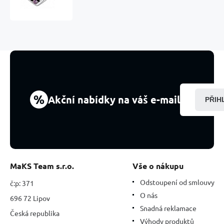
a
nápis
navždy
mami
-
forever
Mom
+
zirkony,
korálek
%
Akční nabídky na váš e-mail
PŘIH
na
náramek
rodina
MaKS Team s.r.o.
Vše o nákupu
Odstoupení od smlouvy
č:p: 371
O nás
696 72 Lipov
Snadná reklamace
Česká republika
Výhody produktů