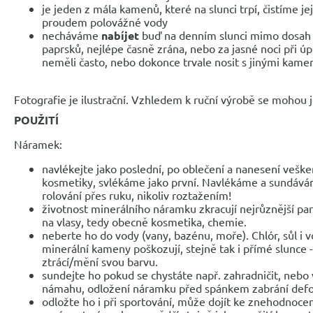
je jeden z mála kamenů, které na slunci trpí, čistíme jej
proudem polovážné vody
necháváme
nabíjet
buď na denním slunci mimo dosah 
paprsků, nejlépe časně zrána, nebo za jasné noci při ú
neměli často, nebo dokonce trvale nosit s jinými kame
Fotografie je ilustrační. Vzhledem k ruční výrobě se mohou je
POUŽITÍ
Náramek:
navlékejte jako poslední, po oblečení a nanesení veške
kosmetiky, svlékáme jako první. Navlékáme a sundáv
rolování přes ruku, nikoliv roztažením!
životnost minerálního náramku zkracují nejrůznější parf
na vlasy, tedy obecně kosmetika, chemie.
neberte ho do vody (vany, bazénu, moře). Chlór, sůl i 
minerální kameny poškozují, stejně tak i přímé slunce 
ztrácí/mění svou barvu.
sundejte ho pokud se chystáte např. zahradničit, nebo 
námahu, odložení náramku před spánkem zabrání def
odložte ho i při sportování, může dojít ke znehodnocen