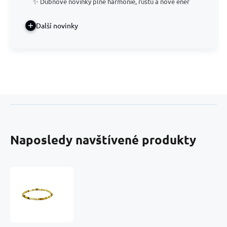
✨ Dubnové novinky plné harmonie, růstu a nové ener
Další novinky
Naposledy navštívené produkty
Opál
žlutý
náramek
elastický
přírodní