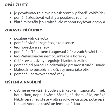
OPÁL ŽLUTÝ
je považován za hlavního asistenta v případě vnitřních
pomáhá zlepšovat vztahy a posilovat rodinu
žluté minerály jsou mírné, ale mohou zvyšovat obavy a
ZDRAVOTNÍ ÚČINKY
posiluje vůli k životu
pomáhá vidění zejména jako esence
léčí horečku a záněty
pomáhá při špatném fungování žláz a zadržování tekut
léčí Parkinsonovu nemoc, infekce a horečky
čistí krev a ledviny, reguluje hladinu inzulínu
pomáhá při porodu a odstraňuje premenstruační synd
blahodárně působící na oči, zejména jako elixír
pomáhá uzdravovat staré rány
ČIŠTĚNÍ A NABÍJENÍ
čistíme je ve vlažné vodě s pár kapkami saponátu, mě
houbičkou, nepoužíváme žádné jiné chemikálie, změkčo
Nikdy
opál
nečistěte v ultrazvukové čističce, poté
opá
tekoucí vodou a usušíme jemnou látkou