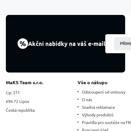
kámen,
kulička
4
mm
/
16
-
%
Akční nabídky na váš e-mail
PŘIH
17
cm,
kámen
štěstí
MaKS Team s.r.o.
Vše o nákupu
Odstoupení od smlouvy
č:p: 371
O nás
696 72 Lipov
Snadná reklamace
Česká republika
Výhody produktů
Pravidla pro soutěže na FB
Puncovní úřad