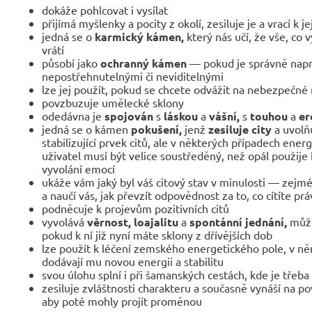
dokáže pohlcovat i vysílat
přijímá myšlenky a pocity z okolí, zesiluje je a vrací k je
jedná se o
karmický kámen,
který nás učí, že vše, co
vrátí
působí jako
ochranný kámen
— pokud je správně napr
nepostřehnutelnými či neviditelnými
lze jej použít, pokud se chcete odvážit na nebezpečné
povzbuzuje umělecké sklony
odedávna je
spojován
s
láskou
a
vášní,
s
touhou
a
er
jedná se o kámen
pokušení,
jenž
zesiluje city
a uvolň
stabilizující prvek citů, ale v některých případech energ
uživatel musí být velice soustředěný, než opál použij
vyvolání emocí
ukáže vám jaký byl váš citový stav v minulosti — zejm
a naučí vás, jak převzít odpovědnost za to, co cítíte pr
podněcuje k projevům pozitivních citů
vyvolává
věrnost, loajalitu
a
spontánní jednání,
může
pokud k ní již nyní máte sklony z dřívějších dob
lze použít k léčení zemského energetického pole, v ně
dodávají mu novou energii a stabilitu
svou úlohu splní i při šamanských cestách, kde je třeba
zesiluje zvláštnosti charakteru a současně vynáší na po
aby poté mohly projít proměnou