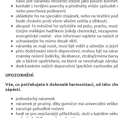
navíc pot náramku nesvědčí stejně jako použití kosmet
kontakt s tvrdými povrchy a předměty může způsobit 
nebo povrchová poškození.
ukládejte ho na speciální stojánek, nebo na textilní po
bude chráněn proti všem vlivům světla a vlhkosti.
alespoň 1x měsíčně ho vyčistěte od potu, prachu, mast
čistým měkkým hadříkem (nikdy chemicky), nezapomeňte
energetické rovině - více informací najdete na našich 
uchovávejte ho mimo dosah dětí.
náramky se mají nosit, musí být vidět a užívejte si jejic
přes dodržování všech doporučení, mohou být na nár
známky nošení (oděrky, škrábance, ztráta/změna barvy
ale o běžné opotřebení, na které se nevztahuje záruka
dodržováním našich doporučení šperkům zachováte pů
UPOZORNĚNÍ
Vše, co potřebujete k dokonalé harmonizaci, od této ch
zápěstí.
jednoduchý náramek
náramek je pružný, díky gumičce má univerzální veliko
zaručuje pohodlné nošení
hodí se pro nejrůznější příležitosti, sluší v každém věk