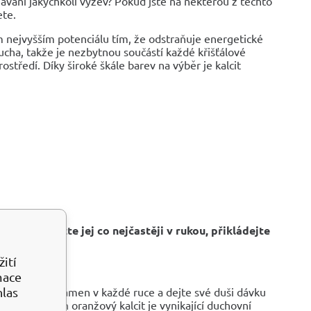
ávání jakýchkoli výzev? Pokud jste na některou z těchto
ete.
ím nejvyšším potenciálu tím, že odstraňuje energetické
ucha, takže je nezbytnou součástí každé křišťálové
 prostředí. Díky široké škále barev na výběr je kalcit
stýkat: držte jej co nejčastěji v rukou, přikládejte
ití
mace
níčka. Držte kámen v každé ruce a dejte své duši dávku
hlas
mpionů, kámen oranžový kalcit je vynikající duchovní