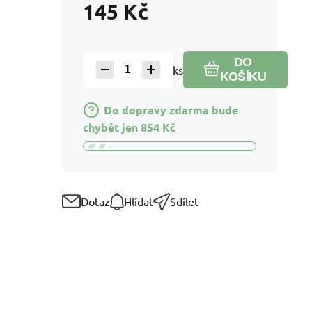
145
Kč
DO
ks
KOŠÍKU
Do dopravy zdarma bude
chybět jen
854
Kč
Dotaz
Hlídat
Sdílet