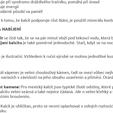
uje při syndromu dráždivého tračníku, pomáhá při únavě
uje energii
odárně působí na paměť
 tomu, že kalcit podporuje růst tkání, je použití minerálu kon
A NABÍJENÍ
it
se čistí tak, že se na pár minut vloží pod tekoucí vodu, která
jení kalcitu
je také poměrně jednoduché. Stačí, když se na noc u
 je ilustrační. Vzhledem k ruční výrobě se mohou jednotlivé kusy
oli vápenec je velmi choulostivý kámen, řadí se mezi vůbec nej
variacích v závislosti na jeho obsahu uzavřenin a příměsí. Oran
st kamene:
Pro mexický kalcit jsou typické žluté odstíny, kter
alcitu velmi vzácná a také nejvíce žádaná. Jde o velmi křehký
učním broušením.
Kalcit je uhličitan, proto se nesmí oplachovat v solných roztocíc
esku.