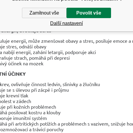
rotože podporuje sakrální čakru, energetické centrum, které je k
 silný čistič energie, protože se pohybuje po celém těle, což z
Zamítnout vše
Povolit vše
tví. Bez ohledu na počasí začněte svůj den s krystalem oranžov
terá dodá vaší duši výživu, kterou potřebuje, aby vibrovala na ne
Další nastavení
 energii, uvolňuje stres
uluje energii, může zmenšovat obavy a stres, posiluje emoce 
uje stres, odnáší obavy
 a nabíjí energií, zahání letargii, podporuje akci
raňuje strach, pomáhá při depresi
nivý účinek na mozek
NÍ ÚČINKY
 krev, ovlivňuje činnost ledvin, slinivky a žlučníku
uje se s úlevou při zácpě i průjmu
uje krevní tlak
 bolest v zádech
uje při kožních problémech
há posilovat kostru a klouby
oruje imunitní systém
há při artritických potížích a problémech s vazivem, snižuje hor
 rozmnožovací a trávicí poruchy