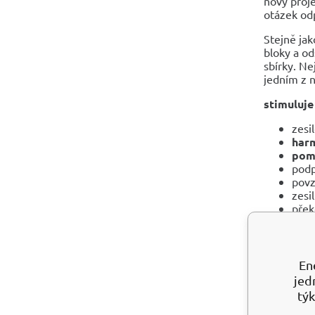
nový proje
otázek odp
Stejně jak
bloky a od
sbírky. Nej
jedním z n
stimuluj
zesi
harm
pom
pod
pov
zesi
přek
abyste do
na bolavé
En
KALCIT 
jed
Když s seb
týk
vitamínu D