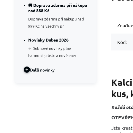
🚚 Doprava zdarma při nákupu
nad 888 Kč
Doprava zdarma při nákupu nad
Značka:
999 Kč na všechny pr
Novinky Duben 2026
Kód:
✨ Dubnové novinky plné
harmonie, růstu a nové ener
Další novinky
Kalci
kus,
Každá otá
OTEVŘENO
Jste kreat