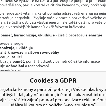
kt nebo se vydáváte na cestu a potřebujete podporu při překon
ověděli ano, pak je krystal kalcit tím kamenem, který potřebuj
o energetický vitamín, kalcit pomáhá udržet vaši energii na jej
straňuje negativitu. Zvyšuje vaše vibrace a pozvedává vašeho d
en, že čistí a čistí vaši vlastní energii, ale totéž dělá i pro vaše
ejuniverzálnějších kamenů v křišťálovém království.
e paměť,
harmonizuje, uklidňuje - čistič prostoru a energie
lovače energie
onizuje, uklidňuje
áhá k navození citové rovnováhy
poruje
intuici
zbuzuje
paměť,
pomáhá udržet v paměti důležité informace
luje
odhodlání
a rozhodování
onává úzkost
sáhli požadovaného výsledku, musíte se s kalcitem neustále 
Cookies a GDPR
 místo a noste blíže k tělu, například na řetízku.
ergetické kameny a partneři potřebují Váš souhlas k využ
ORANŽOVÝ SCHOPNOSTI KAMENE
notlivých dat, aby Vám mimo jiné mohli ukazovat infor
ou nosíte krystal oranžový kalcit, máte vždy v kapse trochu slu
ající se Vašich zájmů pomocí personalizace reklam. Sou
, životodárné živiny, která vyzařuje energii slunce. Snídaně ša
udělíte kliknutím na políčko "Ano, souhlasím".