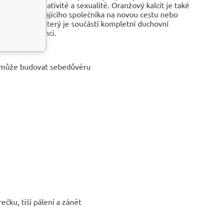
líčem ke kreativitě a sexualitě. Oranžový kalcit je také
 něj dělá vynikajícího společníka na novou cestu nebo
ého kalcitu, který je součástí kompletní duchovní
jvyšší frekvenci.
a může budovat sebedůvěru
ečku, tiší pálení a zánět