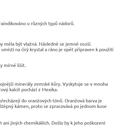
traindikováno u různých typů nádorů.
 by měla být vlažná. Následně se jemně osuší.
místí na čirý krystal a ráno je opět připraven k použití
 mírně lišit.
hojnější minerály zemské kůry. Vyskytuje se v mnoha
žový kalcit pochází z Mexika.
é přecházejí do oranžových tónů. Oranžová barva je
 a štěpný kámen, proto se zpracovává po jednom kuse
h ani jiných chemikáliích. Došlo by k jeho poškození