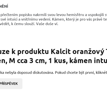
NĚNÍ
 přečtením popisku nakrmili svou levou hemisféru a uspokojili s
své intuici a vnitřnímu vedení. Kámen, který je pro vás právě teď
ědět, k čemu slouží. Vaše duše ví.
uze k produktu
Kalcit oranžový 
, M cca 3 cm, 1 kus, kámen int
ka nebyla doposud diskutována. Pokud chcete být první, kliknět
 PŘÍSPĚVEK