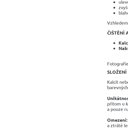
ulev
zvyš
blah
Vzhledem k
ČIŠTĚNÍ 
Kalc
Nabí
Fotografie
SLOŽENÍ
Kalcit neb
barevných 
Unikátno
přitom u k
a pouze r
Omezení:
a ztrátě l