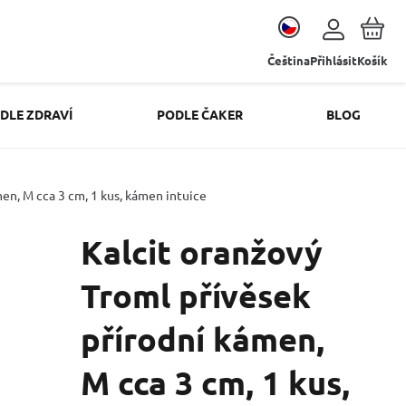
Čeština
Přihlásit
Košík
DLE ZDRAVÍ
PODLE ČAKER
BLOG
men, M cca 3 cm, 1 kus, kámen intuice
Kalcit oranžový
Troml přívěsek
přírodní kámen,
M cca 3 cm, 1 kus,