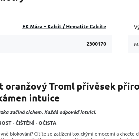
EK Múza – Kalcit / Hematite Calcite
Vý
2300170
Ma
t oranžový Troml přívěsek příro
 kámen intuice
zka začíná tichem. Každá odpověď intuicí.
ST - ČIŠTĚNÍ - OČISTA
ivně blokováni? Cítíte se zatíženi toxickými emocemi a chcete d