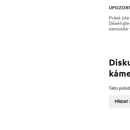
UPOZOR
Právě jste
Důvěřujte 
nemusíte v
Disk
kámen
Tato polož
PŘIDAT