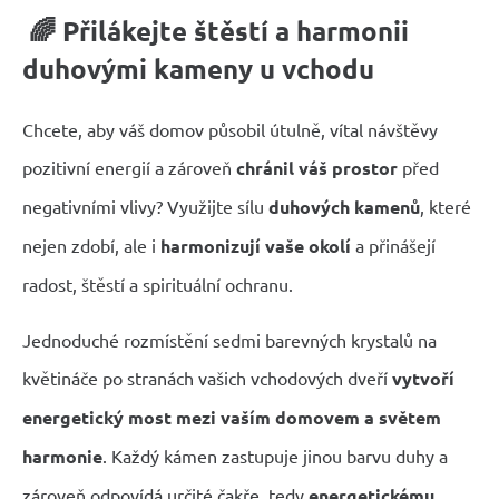
🌈
Přilákejte štěstí a harmonii
duhovými kameny u vchodu
Chcete, aby váš domov působil útulně, vítal návštěvy
pozitivní energií a zároveň
chránil váš prostor
před
negativními vlivy? Využijte sílu
duhových kamenů
, které
nejen zdobí, ale i
harmonizují vaše okolí
a přinášejí
radost, štěstí a spirituální ochranu.
Jednoduché rozmístění sedmi barevných krystalů na
květináče po stranách vašich vchodových dveří
vytvoří
energetický most mezi vaším domovem a světem
harmonie
. Každý kámen zastupuje jinou barvu duhy a
zároveň odpovídá určité čakře, tedy
energetickému