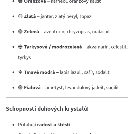
🟠
Oranžová
– karneol, oranžový kalcit
🟡
Žlutá
– jantar, zlatý beryl, topaz
🟢
Zelená
– aventurin, chryzopras, malachit
🔵
Tyrkysová / modrozelená
– akvamarín, celestit,
tyrkys
🔷
Tmavě modrá
– lapis lazuli, safír, sodalit
🟣
Fialová
– ametyst, levandulový jadeit, sugilit
Schopnosti duhových krystalů:
Přitahují
radost a štěstí