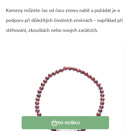
Kameny můžete čas od času znovu nabít a požádat je o
podporu při důležitých životních změnách – například při
stěhování, zkouškách nebo nových začátcích.
Skladem
EAN:
Kód dod.:
Kód:
2000000008691
2402199
00192187
Granát náramek elastický přírodní
159
Kč
kámen, kulička 4 mm / 19 cm,
Granát posiluje sebevědomí a vnitřní sílu.
kámen ohně, lásky
Pomáhá překonat strach a uspět.
Oblíbený
Porovnat
DO KOŠÍKU