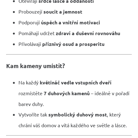
Otevírají
srdce lásce a oddanosti
Probouzejí
soucit a jemnost
Podporují
úspěch a vnitřní motivaci
Pomáhají udržet
zdraví a duševní rovnováhu
Přivolávají
příznivý osud a prosperitu
Kam kameny umístit?
Na každý
květináč vedle vstupních dveří
rozmístěte
7 duhových kamenů
– ideálně v pořadí
barev duhy.
Vytvoříte tak
symbolický duhový most
, který
chrání váš domov a vítá každého ve světle a lásce.