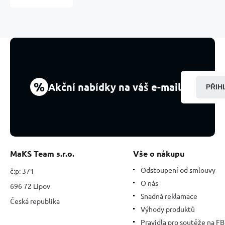
drahokam
ve
tvaru
srdce
přírodní
kámen
3
cm
%
Akční nabídky na váš e-mail
PŘIH
1
kus,
kámen
štěstí
MaKS Team s.r.o.
Vše o nákupu
Odstoupení od smlouvy
č:p: 371
O nás
696 72 Lipov
Snadná reklamace
Česká republika
Výhody produktů
Pravidla pro soutěže na FB