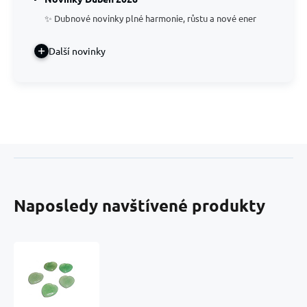
✨ Dubnové novinky plné harmonie, růstu a nové ener
Další novinky
Naposledy navštívené produkty
Aventurin
zelený
Hmatka,
léčivý