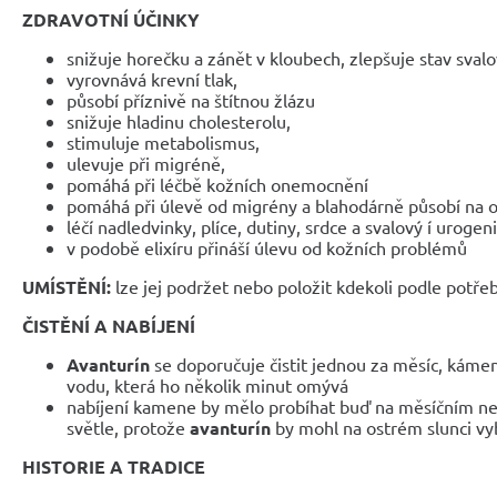
ZDRAVOTNÍ ÚČINKY
snižuje horečku a zánět v kloubech, zlepšuje stav sval
vyrovnává krevní tlak,
působí příznivě na štítnou žlázu
snižuje hladinu cholesterolu,
stimuluje metabolismus,
ulevuje při migréně,
pomáhá při léčbě kožních onemocnění
pomáhá při úlevě od migrény a blahodárně působí na o
léčí nadledvinky, plíce, dutiny, srdce a svalový í urogen
v podobě elixíru přináší úlevu od kožních problémů
UMÍSTĚNÍ:
lze jej podržet nebo položit kdekoli podle potře
ČISTĚNÍ A NABÍJENÍ
Avanturín
se doporučuje čistit jednou za měsíc, kámen
vodu, která ho několik minut omývá
nabíjení kamene by mělo probíhat buď na měsíčním n
světle, protože
avanturín
by mohl na ostrém slunci v
HISTORIE A TRADICE