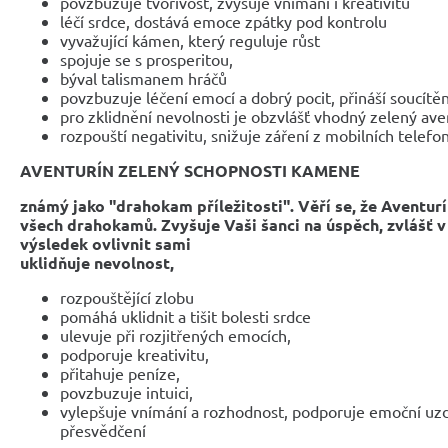
povzbuzuje tvořivost, zvyšuje vnímání i kreativitu
léčí srdce, dostává emoce zpátky pod kontrolu
vyvažující kámen, který reguluje růst
spojuje se s prosperitou,
býval talismanem hráčů
povzbuzuje léčení emocí a dobrý pocit, přináší soucítěn
pro zklidnění nevolnosti je obzvlášť vhodný zelený ave
rozpouští negativitu, snižuje záření z mobilních telefo
AVENTURÍN ZELENÝ SCHOPNOSTI KAMENE
známý jako "drahokam příležitosti". Věří se, že Aventurín
všech drahokamů. Zvyšuje Vaši šanci na úspěch, zvlášť 
výsledek ovlivnit sami
uklidňuje nevolnost,
rozpouštějící zlobu
pomáhá uklidnit a tišit bolesti srdce
ulevuje při rozjitřených emocích,
podporuje kreativitu,
přitahuje peníze,
povzbuzuje intuici,
vylepšuje vnímání a rozhodnost, podporuje emoční uzd
přesvědčení