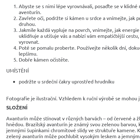
Abyste se s nimi lépe vyrovnávali, posaďte se v klidné
aventurín.
Zavřete oči, podržte si kámen u srdce a vnímejte, jak 
druhou.
Jakmile každá vypluje na povrch, vnímejte, jak energie
uklidňuje a utišuje vás a nabízí vám empatičtější cestu
vyrovnat.
Poté se pomalu proberte. Používejte několik dní, dok
lepšímu.
Dobře kámen očistěte.
UMÍSTĚNÍ
podržte u srdeční čakry uprostřed hrudníku
Fotografie je ilustrační. Vzhledem k ruční výrobě se mohou je
SLOŽENÍ
Avanturín může stínovat v různých barvách – od červené a ž
hnědou. Brazilský avanturín je známý svou zelenou barvou, k
jemnými šupinkami chromitové slídy ve struktuře kamene. K
zelený avanturín může pochlubit vysokým leskem a jemným 