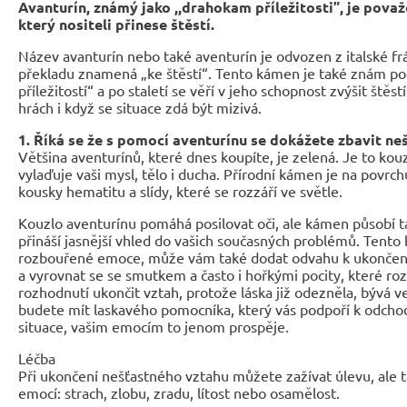
Avanturín, známý jako ,,drahokam příležitosti”, je pov
který nositeli přinese štěstí.
Název avanturín nebo také aventurín je odvozen z italské fr
překladu znamená „ke štěstí“. Tento kámen je také znám p
příležitostí“ a po staletí se věří v jeho schopnost zvýšit štěs
hrách i když se situace zdá být mizivá.
1. Říká se že s pomocí aventurínu se dokážete zbavit ne
Většina aventurínů, které dnes koupíte, je zelená. Je to kou
vylaďuje vaši mysl, tělo i ducha. Přírodní kámen je na povrch
kousky hematitu a slídy, které se rozzáří ve světle.
Kouzlo aventurínu pomáhá posilovat oči, ale kámen působí t
přináší jasnější vhled do vašich současných problémů. Tento
rozbouřené emoce, může vám také dodat odvahu k ukončení
a vyrovnat se se smutkem a často i hořkými pocity, které rozc
rozhodnutí ukončit vztah, protože láska již odezněla, bývá v
budete mít laskavého pomocníka, který vás podpoří k odchod
situace, vašim emocím to jenom prospěje.
Léčba
Při ukončení nešťastného vztahu můžete zažívat úlevu, ale t
emocí: strach, zlobu, zradu, lítost nebo osamělost.