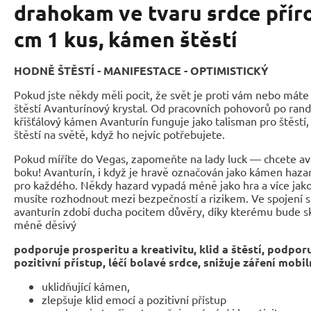
drahokam ve tvaru srdce přír
cm 1 kus, kámen štěstí
HODNĚ ŠTĚSTÍ - MANIFESTACE - OPTIMISTICKÝ
Pokud jste někdy měli pocit, že svět je proti vám nebo máte 
štěstí Avanturínový krystal. Od pracovních pohovorů po randě
křišťálový kámen Avanturín funguje jako talisman pro štěstí
štěstí na světě, když ho nejvíc potřebujete.
Pokud míříte do Vegas, zapomeňte na lady luck — chcete a
boku! Avanturín, i když je hravě označován jako kámen hazar
pro každého. Někdy hazard vypadá méně jako hra a více jako 
musíte rozhodnout mezi bezpečností a rizikem. Ve spojení s
avanturín zdobí ducha pocitem důvěry, díky kterému bude sk
méně děsivý
podporuje prosperitu a kreativitu, klid a štěstí, podporu
pozitivní přístup, léčí bolavé srdce, snižuje záření mobi
uklidňující kámen,
zlepšuje klid emocí a pozitivní přístup