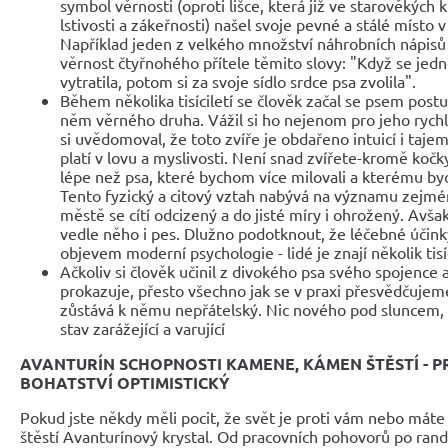
symbol věrnosti (oproti lišce, která již ve starověkýc
lstivosti a zákeřnosti) našel svoje pevné a stálé místo 
Například jeden z velkého množství náhrobních nápisů
věrnost čtyřnohého přítele těmito slovy: "Když se jed
vytratila, potom si za svoje sídlo srdce psa zvolila".
Během několika tisíciletí se člověk začal se psem postu
něm věrného druha. Vážil si ho nejenom pro jeho rychlos
si uvědomoval, že toto zvíře je obdařeno intuicí i tajem
platí v lovu a myslivosti. Není snad zvířete-kromě kočk
lépe než psa, které bychom více milovali a kterému by
Tento fyzický a citový vztah nabývá na významu zejmé
městě se cítí odcizený a do jisté míry i ohrožený. Avša
vedle něho i pes. Dlužno podotknout, že léčebné účink
objevem moderní psychologie - lidé je znají několik tisíc
Ačkoliv si člověk učinil z divokého psa svého spojence 
prokazuje, přesto všechno jak se v praxi přesvědčujeme
zůstává k němu nepřátelský. Nic nového pod sluncem, av
stav zarážející a varující
AVANTURÍN SCHOPNOSTI KAMENE,
KÁMEN ŠTĚSTÍ - P
BOHATSTVÍ OPTIMISTICKÝ
Pokud jste někdy měli pocit, že svět je proti vám nebo máte 
štěstí Avanturínový krystal. Od pracovních pohovorů po randě