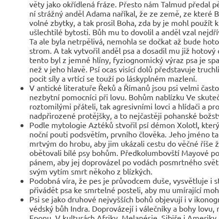
věty jako okřídlená fráze. Přesto nám Talmud předal p
ní strážný anděl Adama naříkal, že ze země, ze které Bů
volné zbytky, a tak prosil Boha, zda by je mohl použít
ušlechtilé bytosti. Bůh mu to dovolil a anděl vzal nejdří
Ta ale byla netrpělivá, nemohla se dočkat až bude hoto
strom. A tak vytvořil anděl psa a dosadil mu již hotový 
tento byl z jemné hlíny, fyziognomický výraz psa je sp
než v jeho hlavě. Psí ocas visící dolů představuje truchl
pocit síly a vrtící se touží po láskyplném mazlení.
V antické literatuře Řeků a Římanů jsou psi velmi často
nezbytní pomocníci při lovu. Bohům nablízku Ve skuteč
roztomilými přáteli, tak agresivními lovci a hlídači a pr
nadpřirozené protějšky, a to nejčastěji pohanské božst
Podle mytologie Aztéků stvořil psí démon Xolotl, který
noční pouti podsvětím, prvního člověka. Jeho jméno také
mrtvým do hrobu, aby jim ukázali cestu do věčné říše ž
obětovali bílé psy bohům. Předkolumbovští Mayové poh
pánem, aby jej doprovázel po vodách posmrtného svět
svým vytím smrt někoho z blízkých.
Podobná víra, že pes je průvodcem duše, vysvětluje i s
přivádět psa ke smrtelné posteli, aby mu umírající moh
Psi se jako druhové nejvyšších bohů objevují i v ikonogra
védský bůh Indra. Doprovázejí i válečníky a bohy lovu, 
Eponu. V kulturách Afriky, Melanésie, Sibiře i Ameriky j