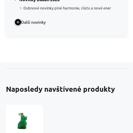
✨ Dubnové novinky plné harmonie, růstu a nové ener
Další novinky
Naposledy navštívené produkty
Aventurin
Pes
přívěsek
přírodní