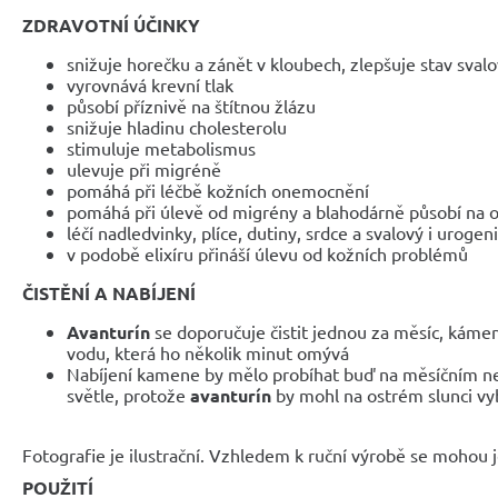
ZDRAVOTNÍ ÚČINKY
snižuje horečku a zánět v kloubech, zlepšuje stav sval
vyrovnává krevní tlak
působí příznivě na štítnou žlázu
snižuje hladinu cholesterolu
stimuluje metabolismus
ulevuje při migréně
pomáhá při léčbě kožních onemocnění
pomáhá při úlevě od migrény a blahodárně působí na o
léčí nadledvinky, plíce, dutiny, srdce a svalový i urogen
v podobě elixíru přináší úlevu od kožních problémů
ČISTĚNÍ A NABÍJENÍ
Avanturín
se doporučuje čistit jednou za měsíc, kámen
vodu, která ho několik minut omývá
Nabíjení kamene by mělo probíhat buď na měsíčním n
světle, protože
avanturín
by mohl na ostrém slunci v
Fotografie je ilustrační. Vzhledem k ruční výrobě se mohou je
POUŽITÍ