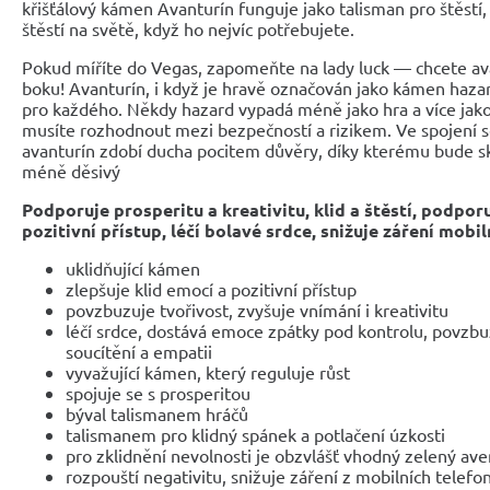
křišťálový kámen Avanturín funguje jako talisman pro štěstí
štěstí na světě, když ho nejvíc potřebujete.
Pokud míříte do Vegas, zapomeňte na lady luck — chcete a
boku! Avanturín, i když je hravě označován jako kámen hazar
pro každého. Někdy hazard vypadá méně jako hra a více jako 
musíte rozhodnout mezi bezpečností a rizikem. Ve spojení s
avanturín zdobí ducha pocitem důvěry, díky kterému bude sk
méně děsivý
Podporuje prosperitu a kreativitu, klid a štěstí, podporu
pozitivní přístup, léčí bolavé srdce, snižuje záření mobi
uklidňující kámen
zlepšuje klid emocí a pozitivní přístup
povzbuzuje tvořivost, zvyšuje vnímání i kreativitu
léčí srdce, dostává emoce zpátky pod kontrolu, povzbuz
soucítění a empatii
vyvažující kámen, který reguluje růst
spojuje se s prosperitou
býval talismanem hráčů
talismanem pro klidný spánek a potlačení úzkosti
pro zklidnění nevolnosti je obzvlášť vhodný zelený ave
rozpouští negativitu, snižuje záření z mobilních telefo