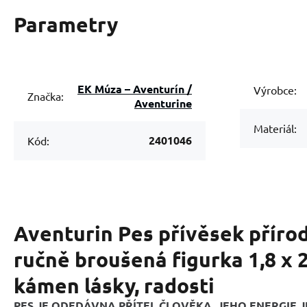
Parametry
EK Múza – Aventurín /
Výrobce:
Značka:
Aventurine
Materiál:
2401046
Kód:
Aventurin Pes přívěsek příro
ručně broušená figurka 1,8 x 2
kámen lásky, radosti
PES JE ODEDÁVNA PŘÍTEL ČLOVĚKA, JEHO ENERGIE