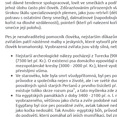
své dávné tendence spolupracovat, lovit ve smečkách a podř
jehož úlohu často plní člověk. Zdůrazňováním přirozených vlas
širokou škálu specializovaných plemen, jako jsou retrívři (dělí
potravu s ostatními členy smečky), dalmatinové (napodobujíc
kořist na dlouhé vzdálenosti), pointeři (kteří při nalezení koř
smečce její polohu).
Pes je nenahraditelný pomocník člověka, nejstarším důkazů
zvířatům patří nástěnné malby v jeskyních, které vytvořil př
člověk kromaňonský. Vyobrazená zvířata jsou vždy silná, neb
Nejstarší archeologické nálezy pocházejí z Turecka (9000
(7500 let př. Kr.). O existenci psa domácího vypovídají
mezopotámské kresby (3000 - 2000 př. Kr.), které vyob
převislými ušima.
Ve starověku, kde byla smrt všudypřítomná, byl pes po
průvodce a společníka nejen v životě, ale i ve světě d
posvátných spisů starých Peršanů z prvního tisíciletí př. n
existuje toliko skrze rozum psa", a tato myšlenka zde
Na egyptských památkách z doby 3400 - 2100 př. n. l.
vyobrazeného, většinou jako chrta a zvíře podobné na
Egypťany byl sice pes posvátné zvíře, avšak takové ned
jako kočka nedosáhl. Tak Anubis- egyptský bůh, průvo
do podsvětí, který pomáhal při jejich mumifikaci, byl