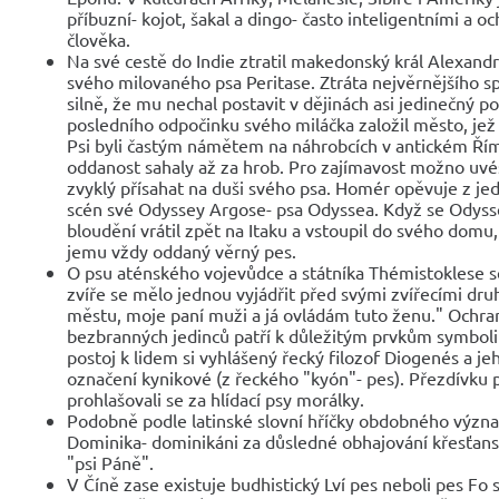
příbuzní- kojot, šakal a dingo- často inteligentními a
člověka.
Na své cestě do Indie ztratil makedonský král Alexandr 
svého milovaného psa Peritase. Ztráta nejvěrnějšího sp
silně, že mu nechal postavit v dějinách asi jedinečný 
posledního odpočinku svého miláčka založil město, je
Psi byli častým námětem na náhrobcích v antickém Římě
oddanost sahaly až za hrob. Pro zajímavost možno uvést
zvyklý přísahat na duši svého psa. Homér opěvuje z je
scén své Odyssey Argose- psa Odyssea. Když se Odyss
bloudění vrátil zpět na Itaku a vstoupil do svého domu
jemu vždy oddaný věrný pes.
O psu aténského vojevůdce a státníka Thémistoklese se
zvíře se mělo jednou vyjádřit před svými zvířecími dru
městu, moje paní muži a já ovládám tuto ženu." Ochra
bezbranných jedinců patří k důležitým prvkům symboli
postoj k lidem si vyhlášený řecký filozof Diogenés a jeh
označení kynikové (z řeckého "kyón"- pes). Přezdívku p
prohlašovali se za hlídací psy morálky.
Podobně podle latinské slovní hříčky obdobného význa
Dominika- dominikáni za důsledné obhajování křesťans
"psi Páně".
V Číně zase existuje budhistický Lví pes neboli pes Fo