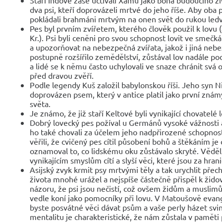
dva psi, kteří doprovázeli mrtvé do jeho říše. Aby oba ps
pokládali brahmáni mrtvým na onen svět do rukou ledv
Pes byl prvním zvířetem, kterého člověk použil k lovu 
Kr.). Psi byli ceněni pro svou schopnost lovit ve smečkách
a upozorňovat na nebezpečná zvířata, jakož i jiná nebez
postupně rozšířilo zemědělství, zůstával lov nadále p
a lidé se k němu často uchylovali ve snaze chránit svá 
před dravou zvěří.
Podle legendy Kuš založil babylonskou říši. Jeho syn N
doprovázen psem, který v antice platil jako první znám
světa.
Je známo, že již staří Keltové byli vynikající chovatelé
Dobrý lovecký pes požíval u Germánů vysoké vážnosti 
ho také chovali za účelem jeho nadpřirozené schopnost
věřili, že cvičený pes cítil působení bohů a štěkáním je o
oznamoval to, co lidskému oku zůstávalo skryté. Věděl
vynikajícím smyslům cítí a slyší věci, které jsou za hra
Asijský zvyk krmit psy mrtvými těly a tak urychlit př
života mnohé urážel a nejspíše částečně přispěl k ži
názoru, že psi jsou nečistí, což ovšem židům a muslim
vedle koní jako pomocníky při lovu. V Matoušově evang
byste posvátné věci dávat psům a vaše perly házet svin
mentalitu je charakteristické, že nám zůstala v pamět