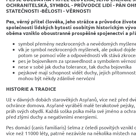
OCHRANITELSKÁ, SYMBOL - PRŮVODCE LIDÍ - PÁN OH
STATEČNOSTI -BĚLOSTI - VĚRNOSTI
Pes, věrný přítel člověka, jeho strážce a průvodce život
společnosti lidských bytostí osobitým historickým výv
oběma vzniklo oboustranné prospěšné spojenectví a přá
symbol přeměny nezkrocených a nevědomých myšlen
vlk je symbol nezkrocených myšlenek, ale pokud dojde
potom se pomocí vůle a odpovědnosti vlk stává zkro
pes je bojovníkem za spravedlnost a symbolem věrnost
nese v sobě jak ducha tolerance, tak ducha bojovníka
pejskové mají schopnost vidět duchy, jejich přítomnost
mohou být někdy zdánlivě nervózní
HISTORIE A TRADICE
Už v dávných dobách starověkých Asyřanů, více než před dvěm
ochránce domova. Asyřané vyráběli malé terakotové pejsky,
práh svých obydlí. Každá soška psíka měla své jméno a och
před zlými duchy a negativními energiemi.
Pes domácí (canis familiaris) šelma z čeledi psovitých vznikl 
více než 11000 léty, patrně nezávisle na několika místech na 