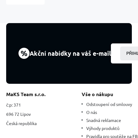
kámen,
ručně
broušená
figurka
1,8
x
2,5
x
%
Akční nabídky na váš e-mail
PŘIH
8
mm,
kámen
lásky,
radosti
MaKS Team s.r.o.
Vše o nákupu
Odstoupení od smlouvy
č:p: 371
O nás
696 72 Lipov
Snadná reklamace
Česká republika
Výhody produktů
Pravidla pro soutěže na FB