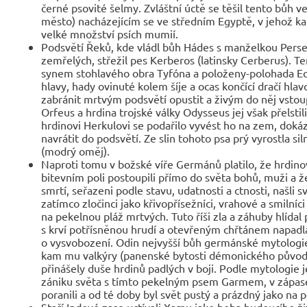
černé psovité šelmy. Zvláštní úctě se těšil tento bůh v
město) nacházejícím se ve středním Egyptě, v jehož 
velké množství psích mumií.
Podsvětí Řeků, kde vládl bůh Hádes s manželkou Perse
zemřelých, střežil pes Kerberos (latinsky Cerberus). T
synem stohlavého obra Tyfóna a položeny-polohada Ech
hlavy, hady ovinuté kolem šíje a ocas končící dračí hla
zabránit mrtvým podsvětí opustit a živým do něj vstoup
Orfeus a hrdina trojské války Odysseus jej však přelsti
hrdinovi Herkulovi se podařilo vyvést ho na zem, dokáza
navrátit do podsvětí. Ze slin tohoto psa prý vyrostla sil
(modrý oměj).
Naproti tomu v božské víře Germánů platilo, že hrdinov
bitevním poli postoupili přímo do světa bohů, muži a ž
smrtí, seřazeni podle stavu, udatnosti a ctnosti, našli sv
zatímco zločinci jako křivopřísežníci, vrahové a smilníc
na pekelnou pláž mrtvých. Tuto říši zla a záhuby hlídal
s krví potřísněnou hrudí a otevřeným chřtánem napadl
o vysvobození. Odin nejvyšší bůh germánské mytologie
kam mu valkýry (panenské bytosti démonického původ
přinášely duše hrdinů padlých v boji. Podle mytologie j
zániku světa s tímto pekelným psem Garmem, v zápas
poranili a od té doby byl svět pustý a prázdný jako na 
Staří Indové zase uctívali Xamu jako boha budoucího ži