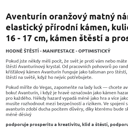
Aventurín oranžový matný n
elastický přírodní kámen, kul
16 - 17 cm, kámen štěstí a pro
HODNĚ ŠTĚSTÍ - MANIFESTACE - OPTIMISTICKÝ
Pokud jste někdy měli pocit, že svět je proti vám nebo máte 
štěstí Avanturínový krystal. Od pracovních pohovorů po randě
křišťálový kámen Avanturín funguje jako talisman pro štěstí
štěstí na světě, když ho nejvíc potřebujete.
Pokud míříte do Vegas, zapomeňte na lady luck — chcete a
boku! Avanturín, i když je hravě označován jako kámen hazar
pro každého. Někdy hazard vypadá méně jako hra a více jako 
musíte rozhodnout mezi bezpečností a rizikem. Ve spojení s
avanturín zdobí ducha pocitem důvěry, díky kterému bude sk
méně děsivý
podporuje prosperitu a kreativitu, klid a štěstí, podporu