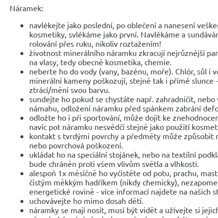
Náramek:
navlékejte jako poslední, po oblečení a nanesení veške
kosmetiky, svlékáme jako první. Navlékáme a sundáv
rolování přes ruku, nikoliv roztažením!
životnost minerálního náramku zkracují nejrůznější parf
na vlasy, tedy obecně kosmetika, chemie.
neberte ho do vody (vany, bazénu, moře). Chlór, sůl i 
minerální kameny poškozují, stejně tak i přímé slunce 
ztrácí/mění svou barvu.
sundejte ho pokud se chystáte např. zahradničit, nebo 
námahu, odložení náramku před spánkem zabrání def
odložte ho i při sportování, může dojít ke znehodnocen
navíc pot náramku nesvědčí stejně jako použití kosmet
kontakt s tvrdými povrchy a předměty může způsobit 
nebo povrchová poškození.
ukládat ho na speciální stojánek, nebo na textilní podk
bude chráněn proti všem vlivům světla a vlhkosti.
alespoň 1x měsíčně ho vyčistěte od potu, prachu, mast
čistým měkkým hadříkem (nikdy chemicky), nezapomeňte
energetické rovině - více informací najdete na našich 
uchovávejte ho mimo dosah dětí.
náramky se mají nosit, musí být vidět a užívejte si jejic