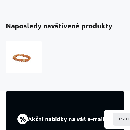
Naposledy navštívené produkty
Aventurín
oranžový
matný
náramek
elastický
přírodní
kámen,
kulička
8
mm
/
16
%
Akční nabídky na váš e-mail
PŘIH
-
17