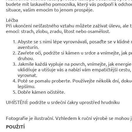
budete mít laskavého pomocníka, který vás podpoří k odchod
situace, vašim emocím to jenom prospěje.
Léčba
Při ukončení nešťastného vztahu můžete zažívat úlevu, ale t
emocí: strach, zlobu, zradu, lítost nebo osamělost.
Abyste se s nimi lépe vyrovnávali, posaďte se v klidné
aventurín.
Zavřete oči, podržte si kámen u srdce a vnímejte, jak 
druhou.
Jakmile každá vypluje na povrch, vnímejte, jak energie
uklidňuje a utišuje vás a nabízí vám empatičtější cestu
vyrovnat.
Poté se pomalu proberte. Používejte několik dní, dok
lepšímu.
Dobře kámen očistěte.
UMÍSTĚNÍ: podržte u srdeční čakry uprostřed hrudníku
Fotografie je ilustrační. Vzhledem k ruční výrobě se mohou je
POUŽITÍ