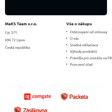
cm,
kámen
štěstí
a
prosperity
MaKS Team s.r.o.
Vše o nákupu
Odstoupení od smlouvy
č:p: 371
O nás
696 72 Lipov
Snadná reklamace
Česká republika
Výhody produktů
Pravidla pro soutěže na FB
Puncovní úřad