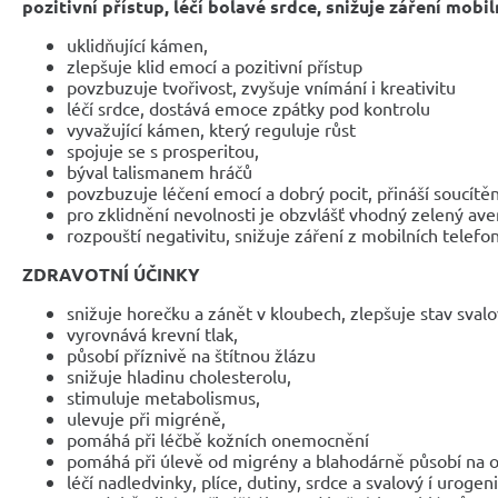
pozitivní přístup, léčí bolavé srdce, snižuje záření mobi
uklidňující kámen,
zlepšuje klid emocí a pozitivní přístup
povzbuzuje tvořivost, zvyšuje vnímání i kreativitu
léčí srdce, dostává emoce zpátky pod kontrolu
vyvažující kámen, který reguluje růst
spojuje se s prosperitou,
býval talismanem hráčů
povzbuzuje léčení emocí a dobrý pocit, přináší soucítěn
pro zklidnění nevolnosti je obzvlášť vhodný zelený ave
rozpouští negativitu, snižuje záření z mobilních telefo
ZDRAVOTNÍ ÚČINKY
snižuje horečku a zánět v kloubech, zlepšuje stav sval
vyrovnává krevní tlak,
působí příznivě na štítnou žlázu
snižuje hladinu cholesterolu,
stimuluje metabolismus,
ulevuje při migréně,
pomáhá při léčbě kožních onemocnění
pomáhá při úlevě od migrény a blahodárně působí na o
léčí nadledvinky, plíce, dutiny, srdce a svalový í urogen