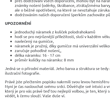
přes dodržování všech doporučení, mohou být na nár
známky nošení (oděrky, škrábance, ztráta/změna barvy
ale o běžné opotřebení, na které se nevztahuje záruka
dodržováním našich doporučení šperkům zachováte pů
UPOZORNĚNÍ
jednoduchý náramek z kuliček polodrahokamů
hodí se pro nejrůznější příležitosti, sluší v každém věk
navlečený na gumičce,
náramek je pružný, díky gumičce má univerzální veliko
zaručuje pohodlné nošení,,
délka náramku: 16 - 17 cm
průměr kuličky na náramku: 8 mm
Jedná se o přírodní materiál. Jeho barva a struktura se tedy
ilustrační fotografie.
Právě jste přečtením popisku nakrmili svou levou hemisféru 
Nyní je čas naslouchat svému srdci. Důvěřujte své intuici a 
který je pro vás právě teď tou nejlepší volbou, je ten, který 
vědět, k čemu slouží. Vaše duše ví.