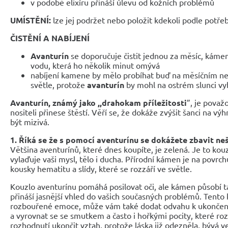
v podobě elixíru přináší úlevu od kožních problémů
UMÍSTĚNÍ:
lze jej podržet nebo položit kdekoli podle potře
ČISTĚNÍ A NABÍJENÍ
Avanturín
se doporučuje čistit jednou za měsíc, kámen
vodu, která ho několik minut omývá
nabíjení kamene by mělo probíhat buď na měsíčním n
světle, protože
avanturín
by mohl na ostrém slunci v
Avanturín, známý jako ,,drahokam příležitosti
”, je považ
nositeli přinese štěstí. Věří se, že dokáže zvýšit šanci na výh
být mizivá.
1. Říká se že s pomocí aventurínu se dokážete zbavit ne
Většina aventurínů, které dnes koupíte, je zelená. Je to kou
vylaďuje vaši mysl, tělo i ducha. Přírodní kámen je na povrch
kousky hematitu a slídy, které se rozzáří ve světle.
Kouzlo aventurínu pomáhá posilovat oči, ale kámen působí t
přináší jasnější vhled do vašich současných problémů. Tento
rozbouřené emoce, může vám také dodat odvahu k ukončení
a vyrovnat se se smutkem a často i hořkými pocity, které rozc
rozhodnutí ukončit vztah, protože láska již odezněla, bývá v