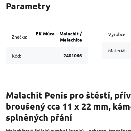
Parametry
EK Múza – Malachit /
Výrobce:
Značka:
Malachite
Materiál:
2401066
Kód:
Malachit Penis pro štěstí, př
broušený cca 11 x 22 mm, ká
splněných přání
Malachitový falický symbol (penis) – ochrana, transform