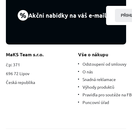
22
mm,
%
Akční nabídky na váš e-mail
PŘIH
kámen
splněných
přání
MaKS Team s.r.o.
Vše o nákupu
Odstoupení od smlouvy
č:p: 371
O nás
696 72 Lipov
Snadná reklamace
Česká republika
Výhody produktů
Pravidla pro soutěže na FB
Puncovní úřad