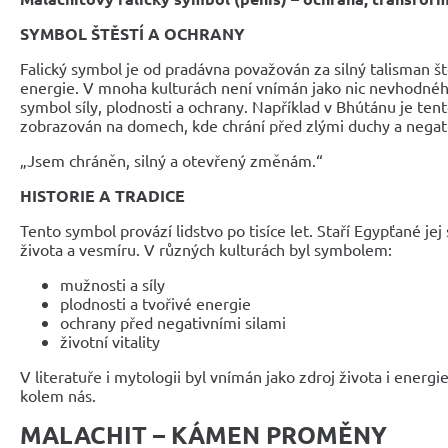
SYMBOL ŠTĚSTÍ A OCHRANY
Falický symbol je od pradávna považován za silný talisman ště
energie. V mnoha kulturách není vnímán jako nic nevhodného
symbol síly, plodnosti a ochrany. Například v Bhútánu je te
zobrazován na domech, kde chrání před zlými duchy a negati
„Jsem chráněn, silný a otevřený změnám.“
HISTORIE A TRADICE
Tento symbol provází lidstvo po tisíce let. Staří Egypťané jej
života a vesmíru. V různých kulturách byl symbolem:
mužnosti a síly
plodnosti a tvořivé energie
ochrany před negativními silami
životní vitality
V literatuře i mytologii byl vnímán jako zdroj života i energi
kolem nás.
MALACHIT – KÁMEN PROMĚNY