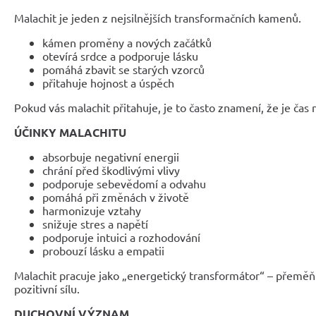
Malachit je jeden z nejsilnějších transformačních kamenů.
kámen proměny a nových začátků
otevírá srdce a podporuje lásku
pomáhá zbavit se starých vzorců
přitahuje hojnost a úspěch
Pokud vás malachit přitahuje, je to často znamení, že je čas
ÚČINKY MALACHITU
absorbuje negativní energii
chrání před škodlivými vlivy
podporuje sebevědomí a odvahu
pomáhá při změnách v životě
harmonizuje vztahy
snižuje stres a napětí
podporuje intuici a rozhodování
probouzí lásku a empatii
Malachit pracuje jako „energetický transformátor“ – přeměň
pozitivní sílu.
DUCHOVNÍ VÝZNAM