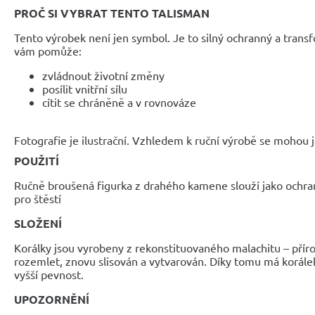
PROČ SI VYBRAT TENTO TALISMAN
Tento výrobek není jen symbol. Je to silný ochranný a transf
vám pomůže:
zvládnout životní změny
posílit vnitřní sílu
cítit se chráněně a v rovnováze
Fotografie je ilustrační. Vzhledem k ruční výrobě se mohou je
POUŽITÍ
Ručně broušená figurka z drahého kamene slouží jako ochra
pro štěstí
SLOŽENÍ
Korálky jsou vyrobeny z rekonstituovaného malachitu – přír
rozemlet, znovu slisován a vytvarován. Díky tomu má korále
vyšší pevnost.
UPOZORNĚNÍ