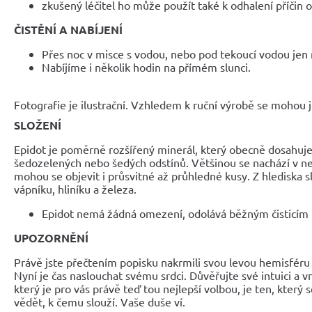
zkušený léčitel ho může použít také k odhalení příčin 
ČISTĚNÍ A NABÍJENÍ
Přes noc v misce s vodou, nebo pod tekoucí vodou jen 
Nabíjíme i několik hodin na přímém slunci.
Fotografie je ilustrační. Vzhledem k ruční výrobě se mohou je
SLOŽENÍ
Epidot je poměrně rozšířený minerál, který obecně dosahuje
šedozelených nebo šedých odstínů. Většinou se nachází v ne
mohou se objevit i průsvitné až průhledné kusy. Z hlediska s
vápníku, hliníku a železa.
Epidot nemá žádná omezení, odolává běžným čisticím
UPOZORNĚNÍ
Právě jste přečtením popisku nakrmili svou levou hemisféru 
Nyní je čas naslouchat svému srdci. Důvěřujte své intuici a 
který je pro vás právě teď tou nejlepší volbou, je ten, který 
vědět, k čemu slouží. Vaše duše ví.