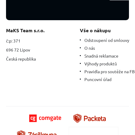
srdce
MaKS Team s.r.o.
Vše o nákupu
Odstoupení od smlouvy
č:p: 371
O nás
696 72 Lipov
Snadná reklamace
Česká republika
Výhody produktů
Pravidla pro soutěže na FB
Puncovní úřad