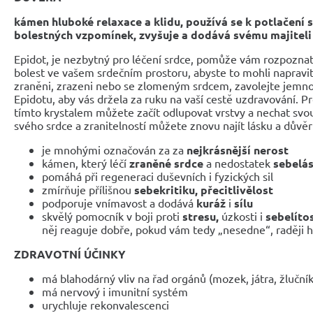
kámen hluboké relaxace a klidu, používá se k potlačení s
bolestných vzpomínek, zvyšuje a dodává svému majiteli 
Epidot, je nezbytný pro léčení srdce, pomůže vám rozpoznat
bolest ve vašem srdečním prostoru, abyste to mohli napravit a 
zraněni, zrazeni nebo se zlomeným srdcem, zavolejte jemnou 
Epidotu, aby vás držela za ruku na vaší cestě uzdravování. P
tímto krystalem můžete začít odlupovat vrstvy a nechat svo
svého srdce a zranitelností můžete znovu najít lásku a důvěr
je mnohými označován za za
nejkrásnější nerost
kámen, který léčí
zraněné srdce
a nedostatek
sebelá
pomáhá při regeneraci duševních i fyzických sil
zmírňuje přílišnou
sebekritiku, přecitlivělost
podporuje vnímavost a dodává
kuráž
i
sílu
skvělý pomocník v boji proti
stresu,
úzkosti i
sebelítos
něj reaguje dobře, pokud vám tedy „nesedne“, raději 
ZDRAVOTNÍ ÚČINKY
má blahodárný vliv na řad orgánů (mozek, játra, žlučn
má nervový i imunitní systém
urychluje rekonvalescenci