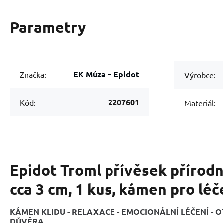
Parametry
EK Múza – Epidot
Značka:
Výrobce:
2207601
Kód:
Materiál:
Epidot Troml přívěsek přírod
cca 3 cm, 1 kus, kámen pro léč
KÁMEN KLIDU - RELAXACE - EMOCIONÁLNÍ LÉČENÍ - O
DŮVĚRA