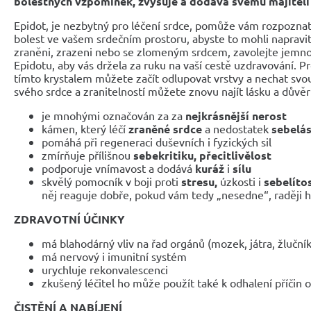
bolestných vzpomínek, zvyšuje a dodává svému majiteli 
Epidot, je nezbytný pro léčení srdce, pomůže vám rozpoznat
bolest ve vašem srdečním prostoru, abyste to mohli napravit a 
zraněni, zrazeni nebo se zlomeným srdcem, zavolejte jemnou 
Epidotu, aby vás držela za ruku na vaší cestě uzdravování. P
tímto krystalem můžete začít odlupovat vrstvy a nechat svo
svého srdce a zranitelností můžete znovu najít lásku a důvěr
je mnohými označován za za
nejkrásnější nerost
kámen, který léčí
zraněné srdce
a nedostatek
sebelá
pomáhá při regeneraci duševních i fyzických sil
zmírňuje přílišnou
sebekritiku, přecitlivělost
podporuje vnímavost a dodává
kuráž
i
sílu
skvělý pomocník v boji proti
stresu,
úzkosti i
sebelítos
něj reaguje dobře, pokud vám tedy „nesedne“, raději 
ZDRAVOTNÍ ÚČINKY
má blahodárný vliv na řad orgánů (mozek, játra, žlučn
má nervový i imunitní systém
urychluje rekonvalescenci
zkušený léčitel ho může použít také k odhalení příčin 
ČISTĚNÍ A NABÍJENÍ