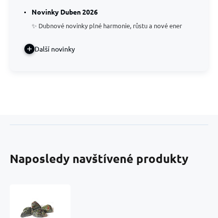
Novinky Duben 2026
✨ Dubnové novinky plné harmonie, růstu a nové ener
Další novinky
Naposledy navštívené produkty
Epidot,
Tromlovaný