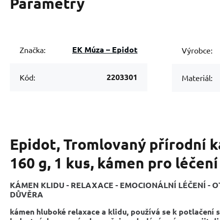
Parametry
EK Múza – Epidot
Značka:
Výrobce:
2203301
Kód:
Materiál:
Epidot, Tromlovaný přírodní 
160 g, 1 kus, kámen pro léčení
KÁMEN KLIDU - RELAXACE - EMOCIONÁLNÍ LÉČENÍ - O
DŮVĚRA
kámen hluboké relaxace a klidu, používá se k potlačení s