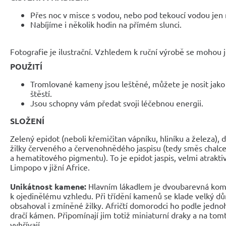
Přes noc v misce s vodou, nebo pod tekoucí vodou jen 
Nabíjíme i několik hodin na přímém slunci.
Fotografie je ilustrační. Vzhledem k ruční výrobě se mohou je
POUŽITÍ
Tromlované kameny jsou leštěné, můžete je nosit jak
štěstí.
Jsou schopny vám předat svoji léčebnou energii.
SLOŽENÍ
Zelený epidot (neboli křemičitan vápníku, hliníku a železa), 
žilky červeného a červenohnědého jaspisu (tedy směs chalc
a hematitového pigmentu). To je epidot jaspis, velmi atrakti
Limpopo v jižní Africe.
Unikátnost kamene:
Hlavním lákadlem je dvoubarevná komb
k ojedinělému vzhledu. Při třídění kamenů se klade velký dů
obsahoval i zmíněné žilky. Afričtí domorodci ho podle jedno
dračí kámen. Připomínají jim totiž miniaturní draky a na tom
vyhřívají.