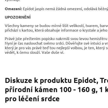
Omezení:
Epidot jaspis nemá žádná omezení, odolává běžný
UPOZORNĚNÍ
Všechny kameny se budou mírně lišit velikostí, tvarem, bar
přichází s kartou, která obsahuje informace o krystale a jeh
Právě jste přečtením popisku nakrmili svou levou hemisféru 
Nyní je čas naslouchat svému srdci. Důvěřujte své intuici a 
který je pro vás právě teď tou nejlepší volbou, je ten, který 
vědět, k čemu slouží. Vaše duše ví.
Diskuze k produktu
Epidot, T
přírodní kámen 100 - 160 g, 1
pro léčení srdce