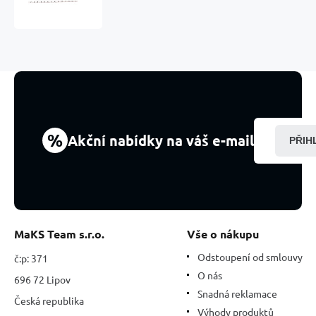
přírodní
kámen
100
-
160
g,
1
kus,
kámen
pro
%
Akční nabídky na váš e-mail
PŘIH
léčení
srdce
MaKS Team s.r.o.
Vše o nákupu
Odstoupení od smlouvy
č:p: 371
O nás
696 72 Lipov
Snadná reklamace
Česká republika
Výhody produktů