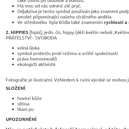
Má moc od nás odnést zlé pryč.
Odjakživa je tento symbol používán jako znamení podp
amulet připomínající našeho strážného anděla.
Ve středověku
byla křídla také znamením
rychlosti a 
2.
HIPPIES
[hipíz], jedn. čís. hippy (děti květin neboli ‚Květi
PŘÁTELSTVÍ - SVOBODA
volná láska
symbol protestu proti režimu a určité společnosti
práva homosexuálů
ekologičtí aktivisté
Fotografie je ilustrační. Vzhledem k ruční výrobě se mohou je
SLOŽENÍ
hovězí kůže
slitina
tkaní pu
UPOZORNĚNÍ