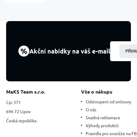
křídlo
anděla
+
Hippies,
nastavitelná
velikost
%
Akční nabídky na váš e-mail
PŘIH
MaKS Team s.r.o.
Vše o nákupu
Odstoupení od smlouvy
č:p: 371
O nás
696 72 Lipov
Snadná reklamace
Česká republika
Výhody produktů
Pravidla pro soutěže na FB