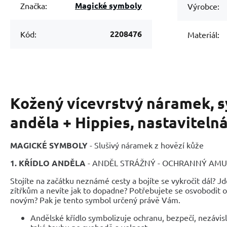
Magické symboly
Značka:
Výrobce:
2208476
Kód:
Materiál:
Kožený vícevrstvý náramek, s
anděla + Hippies, nastavitelná
MAGICKÉ SYMBOLY
- Slušivý náramek z hovězí kůže
1. KŘÍDLO ANDĚLA
- ANDĚL STRÁŽNÝ - OCHRANNÝ AMU
Stojíte na začátku neznámé cesty a bojíte se vykročit dál? J
zítřkům a nevíte jak to dopadne? Potřebujete se osvobodit od
novým? Pak je tento symbol určený právě Vám.
Andělské křídlo symbolizuje ochranu, bezpečí, nezávislo
také touhu po svobodě a volnost.