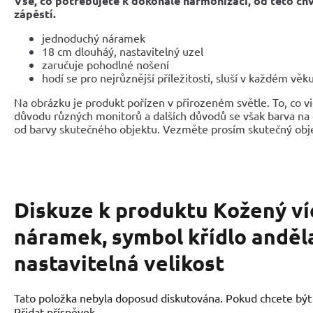
Vše, co potřebujete k dokonalé harmonizaci, od této ch
zápěstí.
jednoduchý náramek
18 cm dlouháý, nastavitelný uzel
zaručuje pohodlné nošení
hodí se pro nejrůznější příležitosti, sluší v každém věk
Na obrázku je produkt pořízen v přirozeném světle. To, co vid
důvodu různých monitorů a dalších důvodů se však barva na 
od barvy skutečného objektu. Vezměte prosím skutečný obje
Diskuze k produktu
Kožený ví
náramek, symbol křídlo anděla
nastavitelná velikost
Tato položka nebyla doposud diskutována. Pokud chcete být p
Přidat příspěvek