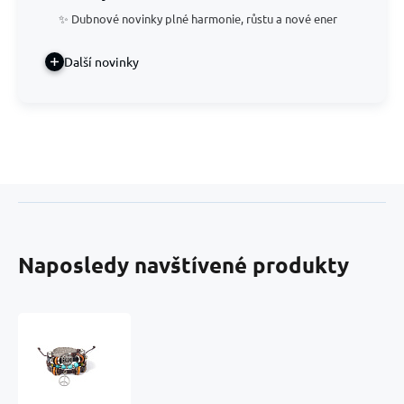
✨ Dubnové novinky plné harmonie, růstu a nové ener
Další novinky
Naposledy navštívené produkty
Kožený
vícevrstvý
náramek,
symbol