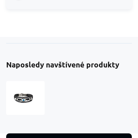
Naposledy navštívené produkty
Kožený
vícevrstvý
náramek
hnědý,
symbol
modré
oko,
nastavitelná