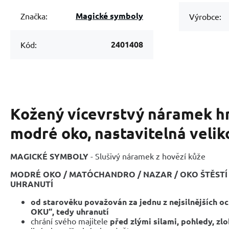
Magické symboly
Značka:
Výrobce:
2401408
Kód:
Kožený vícevrstvý náramek h
modré oko, nastavitelná velik
MAGICKÉ SYMBOLY
- Slušivý náramek z hovězí kůže
MODRÉ OKO / MATÓCHANDRO / NAZAR / OKO ŠTĚSTÍ
UHRANUTÍ
od starověku považován za jednu z nejsilnějších o
OKU“, tedy uhranutí
chrání svého majitele
před zlými silami, pohledy, zl