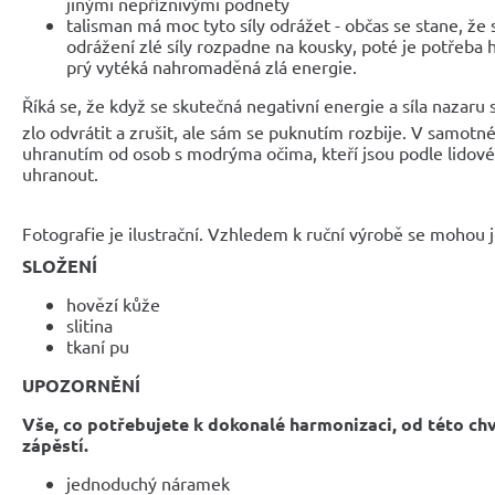
jinými nepříznivými podněty
talisman má moc tyto síly odrážet - občas se stane, že
odrážení zlé síly rozpadne na kousky, poté je potřeba 
prý vytéká nahromaděná zlá energie.
Říká se, že když se skutečná negativní energie a síla nazaru 
zlo odvrátit a zrušit, ale sám se puknutím rozbije
. V samotné
uhranutím od osob s modrýma očima, kteří jsou podle lidov
uhranout.
Fotografie je ilustrační. Vzhledem k ruční výrobě se mohou je
SLOŽENÍ
hovězí kůže
slitina
tkaní pu
UPOZORNĚNÍ
Vše, co potřebujete k dokonalé harmonizaci, od této ch
zápěstí.
jednoduchý náramek