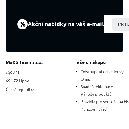
velikost
%
Akční nabídky na váš e-mail
PŘIH
MaKS Team s.r.o.
Vše o nákupu
Odstoupení od smlouvy
č:p: 371
O nás
696 72 Lipov
Snadná reklamace
Česká republika
Výhody produktů
Pravidla pro soutěže na FB
Puncovní úřad