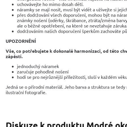
uchovávejte ho mimo dosah dětí.
náramky se mají nosit, musí být vidět a užívejte si jejic
přes dodržování všech doporučení, mohou být na nár
známky nošení (oděrky, škrábance, ztráta/změna barvy
ale o běžné opotřebení, na které se nevztahuje záruka
dodržováním našich doporučení šperkům zachováte pů
UPOZORNĚNÍ
Vše, co potřebujete k dokonalé harmonizaci, od této ch
zápěstí.
jednoduchý náramek
zaručuje pohodlné nošení
hodí se pro nejrůznější příležitosti, sluší v každém věk
Jedná se o přírodní materiál. Jeho barva a struktura se tedy
ilustrační fotografie.
Diskuze k produktu
Modré ok