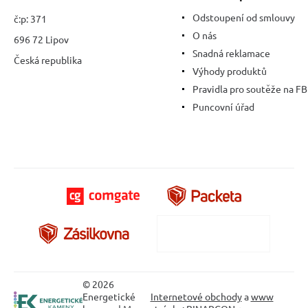
Odstoupení od smlouvy
č:p: 371
O nás
696 72 Lipov
Snadná reklamace
Česká republika
Výhody produktů
Pravidla pro soutěže na FB
Puncovní úřad
© 2026
Energetické
Internetové obchody
a
www