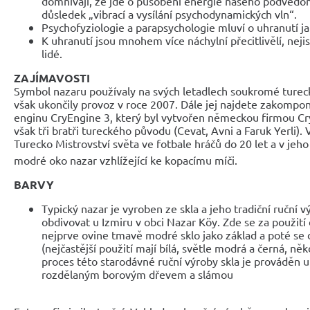
domnívají, že jde o působení energie našeho podvědomí,
důsledek „vibrací a vysílání psychodynamických vln“.
Psychofyziologie a parapsychologie mluví o uhranutí j
K uhranutí jsou mnohem více náchylní přecitlivělí, nejis
lidé.
ZAJÍMAVOSTI
Symbol nazaru používaly na svých letadlech soukromé turecké
však ukončily provoz v roce 2007. Dále jej najdete zakompo
enginu CryEngine 3, který byl vytvořen německou firmou Cryt
však tři bratři tureckého původu (Cevat, Avni a Faruk Yerli).
Turecko Mistrovství světa ve fotbale hráčů do 20 let a v je
modré oko nazar vzhlížející ke kopacímu míči
.
BARVY
Typický nazar je vyroben ze skla a jeho tradiční ruční
obdivovat u Izmiru v obci Nazar Köy. Zde se za použití
nejprve ovine tmavě modré sklo jako základ a poté se d
(nejčastější použití mají bílá, světle modrá a černá, ně
proces této starodávné ruční výroby skla je prováděn 
rozdělaným borovým dřevem a slámou