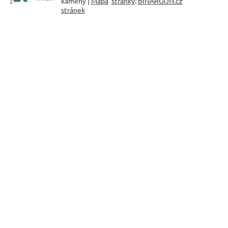
kameny |
Mapa
stránky
:
BINARGON.cz
stránek