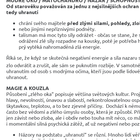
MODRÉ OKO / MATÓCHANDRO / NAZAR /
SCHOPNOST
Od starověku považován za jednu z nejsilnějších ochra
tedy uhranutí
chrání svého majitele
před zlými silami, pohledy, zl
nebo jinými nepříznivými podněty.
talisman má moc tyto síly odrážet - občas se stane, že
odrážení zlé síly rozpadne na kousky, poté je potřeba 
prý vytéká nahromaděná zlá energie.
Říká se, že když se skutečná negativní energie a síla nazaru 
zlo odvrátit a zrušit, ale sám se puknutím rozbije
. V samotné
uhranutím od osob s modrýma očima, kteří jsou podle lidov
uhranout.
MAGIE A KOUZLA
Působení „zlého oka“ popisuje většina světových kultur. Proj
hlavy, nevolností, únavou a slabostí, nekontrolovatelnou osp
škytavkou, teplotou, a to bez zjevné příčiny. Dochází k něm
často bez vědomí a zlého úmyslu osoby, která je způsobí. Př
jen závist nebo zloba, ale i obdiv nebo touha mít něco, co 
i momentální silná psychická zátěž, ať už negativní nebo pozi
Názory na podstatu „uhranutí“ se různí. Mnoho lidí věří,