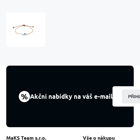
Modré
oko
náramek
provazový
tkaný
hnědý,
zlatá
barva
kulička
%
Akční nabídky na váš e-mail
PŘIH
MaKS Team s.r.o.
Vše o nákupu