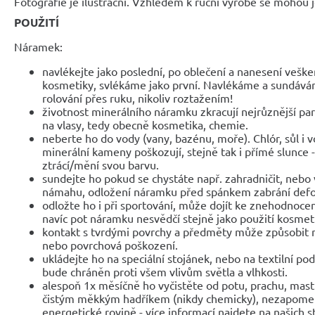
Fotografie je ilustrační. Vzhledem k ruční výrobě se mohou je
POUŽITÍ
Náramek:
navlékejte jako poslední, po oblečení a nanesení veške
kosmetiky, svlékáme jako první. Navlékáme a sundáv
rolování přes ruku, nikoliv roztažením!
životnost minerálního náramku zkracují nejrůznější parf
na vlasy, tedy obecně kosmetika, chemie.
neberte ho do vody (vany, bazénu, moře). Chlór, sůl i 
minerální kameny poškozují, stejně tak i přímé slunce 
ztrácí/mění svou barvu.
sundejte ho pokud se chystáte např. zahradničit, nebo 
námahu, odložení náramku před spánkem zabrání def
odložte ho i při sportování, může dojít ke znehodnocen
navíc pot náramku nesvědčí stejně jako použití kosmet
kontakt s tvrdými povrchy a předměty může způsobit 
nebo povrchová poškození.
ukládejte ho na speciální stojánek, nebo na textilní po
bude chráněn proti všem vlivům světla a vlhkosti.
alespoň 1x měsíčně ho vyčistěte od potu, prachu, mast
čistým měkkým hadříkem (nikdy chemicky), nezapomeňte
energetické rovině - více informací najdete na našich 