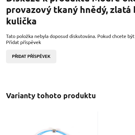
provazový tkaný hnědý, zlatá
kulička
Tato položka nebyla doposud diskutována. Pokud chcete být p
Přidat příspěvek
PŘIDAT PŘÍSPĚVEK
Varianty tohoto produktu
Kód:
2205885
K
Skladem
165
Kč
Modré oko náramek
Modré