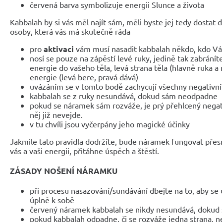
červená barva symbolizuje energii Slunce a života
Kabbalah by si vás měl najít sám, měli byste jej tedy dostat 
osoby, která vás má skutečně ráda
pro
aktivaci
vám musí nasadit kabbalah někdo, kdo Vá
nosí se pouze na zápěstí levé ruky, jedině tak zabránít
energie do vašeho těla, levá strana těla (hlavně ruka 
energie (levá bere, pravá dává)
uvázáním se v tomto bodě zachycují všechny negativní
kabbalah se z ruky nesundává, dokud sám neodpadne
pokud se náramek sám rozváže, je prý přehlcený negativ
něj již nevejde.
v tu chvíli jsou vyčerpány jeho magické účinky
Jakmile tato pravidla dodržíte, bude náramek fungovat přesn
vás a vaši energii, přitáhne úspěch a štěstí.
ZÁSADY NOŠENÍ NÁRAMKU
při procesu nasazování/sundávání dbejte na to, aby se uz
úplně k sobě
červený náramek kabbalah se nikdy nesundává, doku
pokud kabbalah odpadne, či se rozváže jedna strana, ne