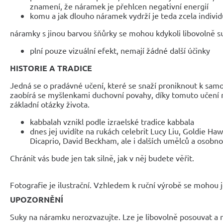
znamení, že náramek je přehlcen negativní energií
komu a jak dlouho náramek vydrží je teda zcela individ
náramky s jinou barvou šňůrky se mohou kdykoli libovolně 
plní pouze vizuální efekt, nemají žádné další účinky
HISTORIE A TRADICE
Jedná se o pradávné učení, které se snaží proniknout k sam
zaobírá se myšlenkami duchovní povahy, díky tomuto učení
základní otázky života.
kabbalah vznikl podle izraelské tradice kabbala
dnes jej uvidíte na rukách celebrit Lucy Liu, Goldie 
Dicaprio, David Beckham, ale i dalších umělců a osobno
Chránit vás bude jen tak silně, jak v něj budete věřit.
Fotografie je ilustrační. Vzhledem k ruční výrobě se mohou je
UPOZORNĚNÍ
Suky na náramku nerozvazujte. Lze je libovolně posouvat a 