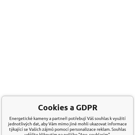
Cookies a GDPR
Energetické kameny a partneři potřebují Váš souhlas k využití
jednotlivých dat, aby Vám mimo jiné mohli ukazovat informace
týkající se Vašich zájmů pomocí personalizace reklam. Souhlas
udělíte kliknutím na políčko "Ano, souhlasím".