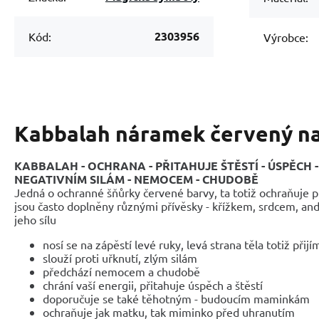
2303956
Kód:
Výrobce:
Kabbalah náramek červený na
KABBALAH - OCHRANA - PŘITAHUJE ŠTĚSTÍ - ÚSPĚCH
NEGATIVNÍM SILÁM - NEMOCEM - CHUDOBĚ
Jedná o ochranné šňůrky červené barvy, ta totiž ochraňuje 
jsou často doplněny různými přívěsky - křížkem, srdcem, a
jeho sílu
nosí se na zápěstí levé ruky, levá strana těla totiž přijí
slouží proti uřknutí, zlým silám
předchází nemocem a chudobě
chrání vaší energii, přitahuje úspěch a štěstí
doporučuje se také těhotným - budoucím maminkám
ochraňuje jak matku, tak miminko před uhranutím