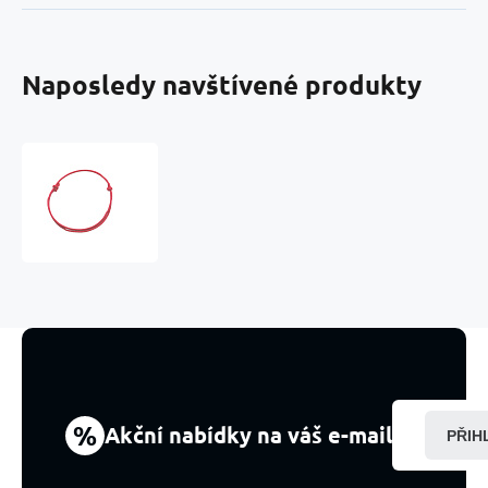
Naposledy navštívené produkty
Kabbalah
náramek
červený
nastavitelný
%
Akční nabídky na váš e-mail
PŘIH