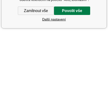
Zamítnout vše
Povolit vše
Další nastavení