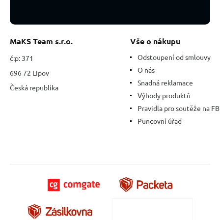
MaKS Team s.r.o.
Vše o nákupu
Odstoupení od smlouvy
č:p: 371
O nás
696 72 Lipov
Snadná reklamace
Česká republika
Výhody produktů
Pravidla pro soutěže na FB
Puncovní úřad