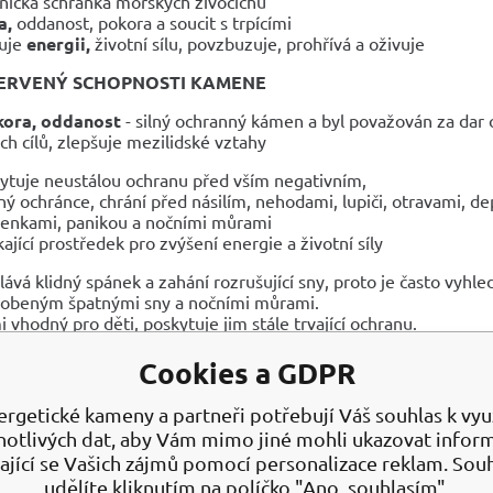
nická schránka mořských živočichů
a,
oddanost, pokora a soucit s trpícími
uje
energii,
životní sílu, povzbuzuje, prohřívá a oživuje
ERVENÝ
SCHOPNOSTI KAMENE
kora, oddanost
-
silný ochranný kámen a byl považován za dar 
h cílů, zlepšuje mezilidské vztahy
ytuje neustálou ochranu před vším negativním,
ý ochránce, chrání před násilím, nehodami, lupiči, otravami, 
enkami, panikou a nočními můrami
kající prostředek pro zvýšení energie a životní síly
lává klidný spánek a zahání rozrušující sny, proto je často vyhle
obeným špatnými sny a nočními můrami.
i vhodný pro děti, poskytuje jim stále trvající ochranu.
 nejoblíbenější barvou korálů je červená. Výrazný a sytý odstín 
Cookies a GDPR
NÍ ÚČINKY
ergetické kameny a partneři potřebují Váš souhlas k využ
há při chudokrevnosti či podvýživě (u takového nositele může
notlivých dat, aby Vám mimo jiné mohli ukazovat infor
zných národů je zvykem dávat korál dětem pro posílení růstu a
ající se Vašich zájmů pomocí personalizace reklam. Sou
ie, poruchy krevního oběhu – nedostatečné prokrvení, podvýž
udělíte kliknutím na políčko "Ano, souhlasím".