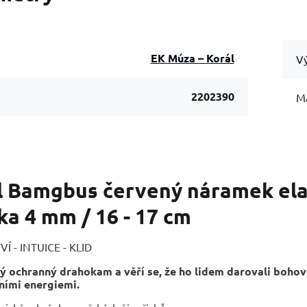
EK Múza – Korál
Vý
2202390
Ma
l Bamgbus červený náramek elas
ka 4 mm / 16 - 17 cm
Í - INTUICE - KLID
ný ochranný drahokam a věří se, že ho lidem darovali bohov
ními energiemi.