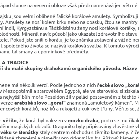
západ slunce na večerní obloze však předznamenává jen větrné a
ajsku jsou velmi oblíbené falické korálové amulety. Symbolizují
y. Amulety se nosí kolem krku nebo na opasku, čtou se mantry a 
žní Indii, Kyrgyzstánu a Tádžikistánu ženy nosí korálové korálky,
plodností. Minerál navíc působí jako ukazatel zdravotního stav
tele. Pokud jste snili o korálu, je to známka zotavení z vážné n
et společného života se nazývá korálová svatba. K tomuto výroč
kami, talismany a upomínkové předměty.
E A TRADICE
tří do malé skupiny drahokamů organického původu.
Název 
ene má několik verzí. Podle jednoho z nich
řecké slovo „kora
v Mezopotámii a starověkém Egyptě, ale ve starověku si získala 
 a nejvyšší bůh moře Poseidon žil v paláci postaveném z těchto
é verze
arabské slovo „goral“
znamená „amuletový kámen“. Mus
encových korálků, nožíků a rukojetí z cukrové třtiny. Věřilo se
se
věřilo,
že korál byl nalezen v
mozku draka,
proto se mu říkal
dění magických obřadů. Dragonitu byly připisovány zlověstné vl
ověku
se
Benátky
staly centrem obchodu s těmito kameny. Z čer
ládané zbraněmi a rámečky pro církevní knihy. Růžový kámen no