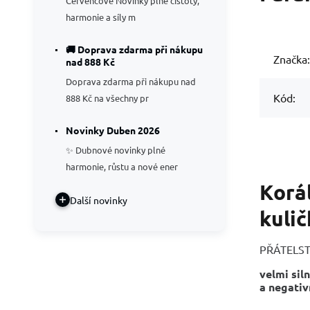
Červencové Novinky plné čistoty,
harmonie a síly m
🚚 Doprava zdarma při nákupu
Značka:
nad 888 Kč
Doprava zdarma při nákupu nad
Kód:
888 Kč na všechny pr
Novinky Duben 2026
✨ Dubnové novinky plné
harmonie, růstu a nové ener
Korá
Další novinky
kulič
PŘÁTELSTV
velmi sil
a negativ