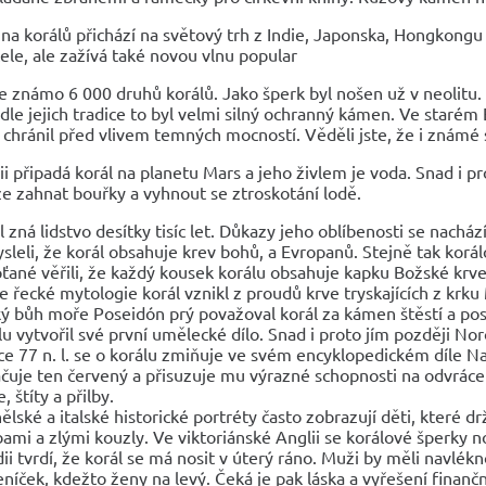
na korálů přichází na světový trh z Indie, Japonska, Hongkongu
ele, ale zažívá také novou vlnu popular
 známo 6 000 druhů korálů. Jako šperk byl nošen už v neolitu. 
dle jejich tradice to byl velmi silný ochranný kámen. Ve starém 
chránil před vlivem temných mocností. Věděli jste, že i známé
ii připadá korál na planetu Mars a jeho živlem je voda. Snad i prot
e zahnat bouřky a vyhnout se ztroskotání lodě.
l zná lidstvo desítky tisíc let. Důkazy jeho oblíbenosti se nach
ysleli, že korál obsahuje krev bohů, a Evropanů. Stejně tak korál
ťané věřili, že každý kousek korálu obsahuje kapku Božské krve
e řecké mytologie korál vznikl z proudů krve tryskajících z krk
ý bůh moře Poseidón prý považoval korál za kámen štěstí a posta
lu vytvořil své první umělecké dílo. Snad i proto jím později Noro
ce 77 n. l. se o korálu zmiňuje ve svém encyklopedickém díle Natu
čuje ten červený a přisuzuje mu výrazné schopnosti na odvrácen
 štíty a přilby.
ělské a italské historické portréty často zobrazují děti, které d
bami a zlými kouzly. Ve viktoriánské Anglii se korálové šperky nos
dii tvrdí, že korál se má nosit v úterý ráno. Muži by měli nav
eníček, kdežto ženy na levý. Čeká je pak láska a vyřešení finančn