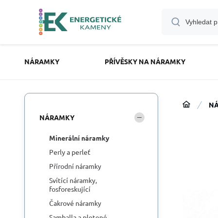
NÁRAMKY
PŘÍVĚSKY NA NÁRAMKY
N
NÁRAMKY
Minerální náramky
Perly a perleť
Přírodní náramky
Svítící náramky,
fosforeskující
Čakrové náramky
Samballa a pletené