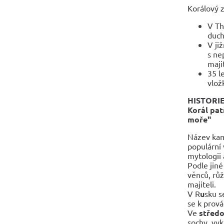
Korálový 
V Th
duch
V ji
s ne
maji
35 l
vlož
HISTORI
Korál pa
moře"
Název kam
populární 
mytologii
Podle jin
věnců, růž
majiteli.
V R
u
sku 
se k prová
Ve
střed
sochy, vyk