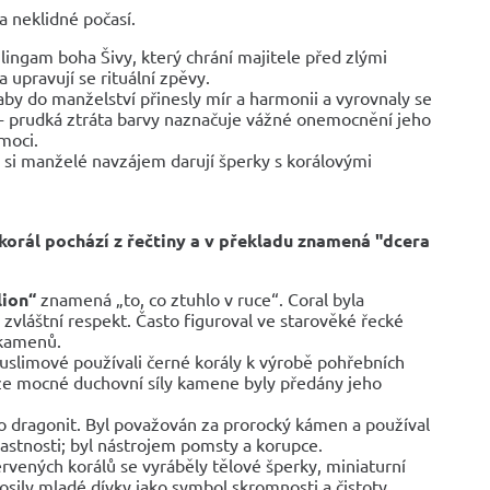
 neklidné počasí.
 lingam boha Šivy, který chrání majitele před zlými
upravují se rituální zpěvy.
 aby do manželství přinesly mír a harmonii a vyrovnaly se
u - prudká ztráta barvy naznačuje vážné onemocnění jeho
emoci.
í si manželé navzájem darují šperky s korálovými
korál pochází z řečtiny a v překladu znamená "dcera
lion“
znamená „to, co ztuhlo v ruce“. Coral byla
zvláštní respekt. Často figuroval ve starověké řecké
 kamenů.
limové používali černé korály k výrobě pohřebních
, že mocné duchovní síly kamene byly předány jeho
o dragonit. Byl považován za prorocký kámen a používal
astnosti; byl nástrojem pomsty a korupce.
vených korálů se vyráběly tělové šperky, miniaturní
sily mladé dívky jako symbol skromnosti a čistoty.