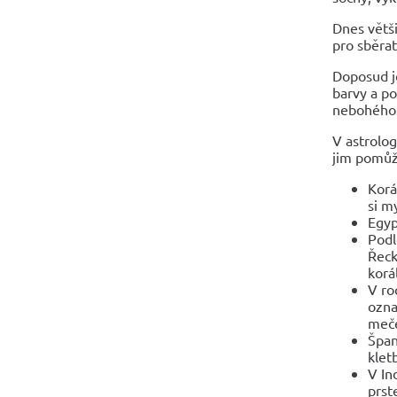
Dnes větši
pro sběrat
Doposud je
barvy a po
nebohého 
V astrolog
jim pomůž
Korá
si m
Egyp
Podl
Řeck
korá
V ro
ozna
meče,
Špan
klet
V In
prst