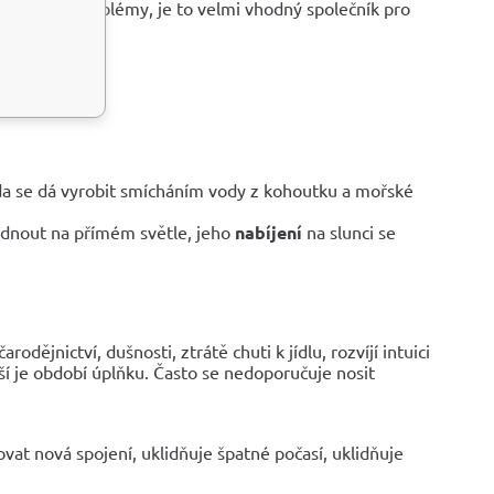
ny ženské problémy, je to velmi vhodný společník pro
oda se dá vyrobit smícháním vody z kohoutku a mořské
dnout na přímém světle, jeho
nabíjení
na slunci se
dějnictví, dušnosti, ztrátě chuti k jídlu, rozvíjí intuici
í je období úplňku. Často se nedoporučuje nosit
at nová spojení, uklidňuje špatné počasí, uklidňuje