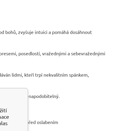
od bohů, z
vyšuje intuici a pomáhá dosáhnout
depresemi, posedlostí, vražednými a sebevražednými
dáván lidmi, kteří trpí nekvalitním spánkem,
je unikátní a nenapodobitelný.
ití
 vyblednout)
mace
 jako ochranu před oslabením
hlas
iva