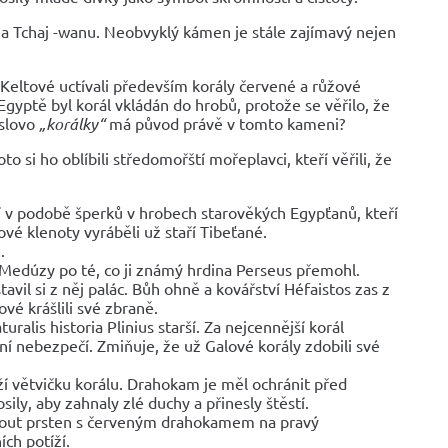
 a Tchaj -wanu. Neobvyklý kámen je stále zajímavý nejen
Keltové uctívali především korály červené a růžové
Egyptě byl korál vkládán do hrobů, protože se věřilo, že
 slovo
„korálky“
má původ právě v tomto kameni?
o si ho oblíbili středomořští mořeplavci, kteří věřili, že
ází v podobě šperků v hrobech starověkých Egypťanů, kteří
ové klenoty vyráběli už staří Tibeťané.
.
u Medúzy po té, co ji známý hrdina Perseus přemohl.
vil si z něj palác. Bůh ohně a kovářství Héfaistos zas z
vé krášlili své zbraně.
ralis historia Plinius starší. Za nejcennější korál
í nebezpečí. Zmiňuje, že už Galové korály zdobili své
rží větvičku korálu. Drahokam je měl ochránit před
ily, aby zahnaly zlé duchy a přinesly štěstí.
léknout prsten s červeným drahokamem na pravý
ích potíží.