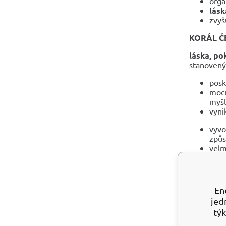
orga
lásk
zvyš
KORÁL Č
láska, po
stanovenýc
posk
mocn
myšl
vyni
vyvo
způs
velm
Tradiční a
ZDRAVOT
En
pomá
jed
u rů
týk
aném