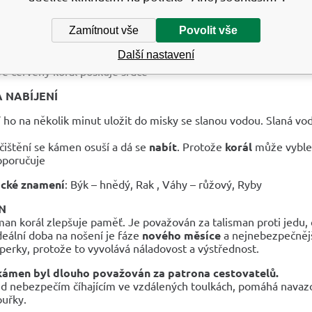
ozitivní vliv na ženskou neplodnost, pozitivně působí na všech
hny dívky i ženy.
Zamítnout vše
Povolit vše
 se, že korál zastavuje krvácení
vá a osvěžuje tělo, podporuje krvetvorbu
Další nastavení
oruje vylučování, činnost ledvin a močového měchýře
ě červený korál posiluje srdce
A NABÍJENÍ
í ho na několik minut uložit do misky se slanou vodou. Slaná v
čištění se kámen osuší a dá se
nabít
. Protože
korál
může vyble
poručuje
ické znamení
: Býk – hnědý, Rak , Váhy – růžový, Ryby
N
man korál zlepšuje paměť. Je považován za talisman proti jedu, čaro
Ideální doba na nošení je fáze
nového měsíce
a nejnebezpečnějš
perky, protože to vyvolává náladovost a výstřednost.
kámen byl dlouho považován za patrona cestovatelů.
d nebezpečím číhajícím ve vzdálených toulkách, pomáhá navazov
ouřky.