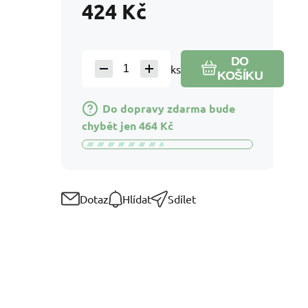
424
Kč
DO
ks
KOŠÍKU
Do dopravy zdarma bude
chybět jen
464
Kč
Dotaz
Hlídat
Sdílet