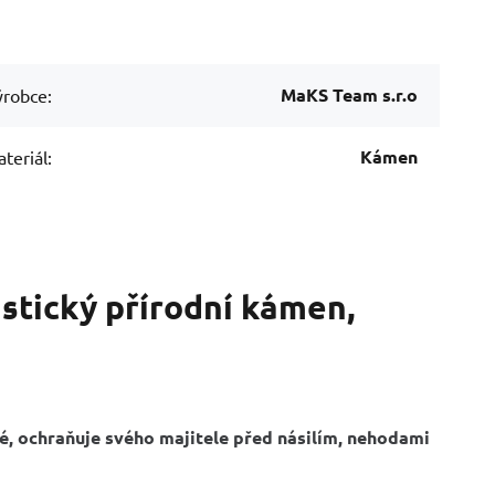
MaKS Team s.r.o
robce:
Kámen
teriál:
tický přírodní kámen,
é, o
chraňuje svého majitele před násilím, nehodami