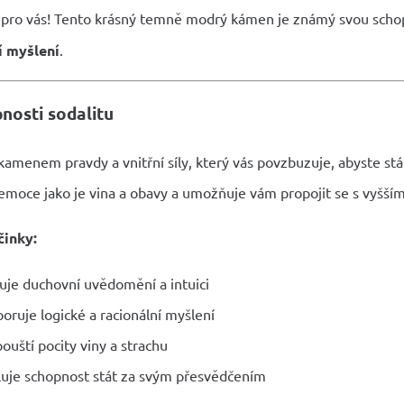
 pro vás! Tento krásný temně modrý kámen je známý svou scho
í myšlení
.
nosti sodalitu
 kamenem pravdy a vnitřní síly, který vás povzbuzuje, abyste s
emoce jako je vina a obavy a umožňuje vám propojit se s vyššími 
činky:
uje duchovní uvědomění a intuici
oruje logické a racionální myšlení
ouští pocity viny a strachu
luje schopnost stát za svým přesvědčením