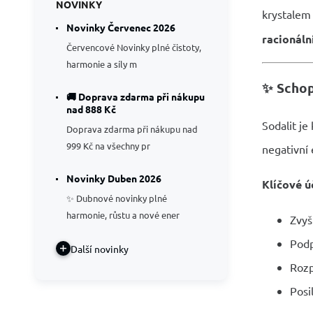
NOVINKY
krystalem
Novinky Červenec 2026
racionáln
Červencové Novinky plné čistoty,
harmonie a síly m
✨
Schop
🚚 Doprava zdarma při nákupu
nad 888 Kč
Sodalit je
Doprava zdarma při nákupu nad
999 Kč na všechny pr
negativní 
Novinky Duben 2026
Klíčové ú
✨ Dubnové novinky plné
harmonie, růstu a nové ener
Zvyš
Podp
Další novinky
Rozp
Posi