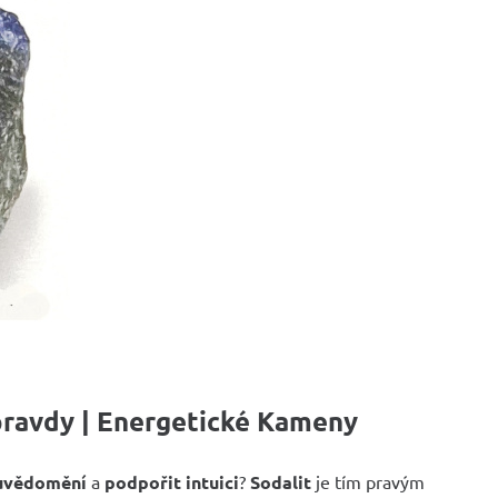
í pravdy | Energetické Kameny
uvědomění
a
podpořit intuici
?
Sodalit
je tím pravým