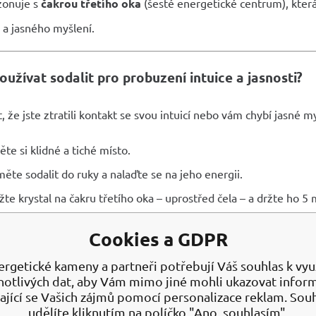
zonuje s
čakrou třetího oka
(šesté energetické centrum), která 
 a jasného myšlení.
oužívat sodalit pro probuzení intuice a jasnosti?
, že jste ztratili kontakt se svou intuicí nebo vám chybí jasné 
ěte si klidné a tiché místo.
ěte sodalit do ruky a nalaďte se na jeho energii.
žte krystal na čakru třetího oka – uprostřed čela – a držte ho 5 
třeďte se na to, kde se vytratila vaše intuice a vnitřní moudrost
Cookies a GDPR
ejte, jak vás kámen naplňuje energií a obnovuje vnitřní jas.
ergetické kameny a partneři potřebují Váš souhlas k využ
ituálu kámen očistěte a opakujte jej každý den po dobu 1–2 tý
notlivých dat, aby Vám mimo jiné mohli ukazovat infor
ající se Vašich zájmů pomocí personalizace reklam. Sou
udělíte kliknutím na políčko "Ano, souhlasím".