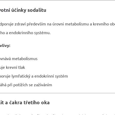
otní účinky sodalitu
dporuje zdraví především na úrovni metabolismu a krevního obě
ého a endokrinního systému.
vlivy:
vnává metabolismus
uje krevní tlak
oruje lymfatický a endokrinní systém
há při potížích se zažíváním
it a čakra třetího oka