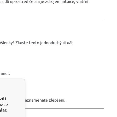
sídlí uprostřed čela a je zdrojem intuice, vnitřní
myšlenky? Zkuste tento jednoduchý rituál:
minut.
.
ití
dnů, dokud nezaznamenáte zlepšení.
mace
hlas