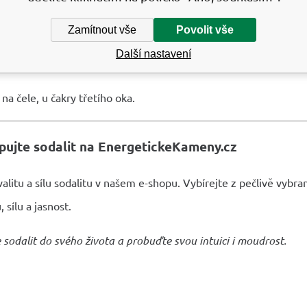
it – váš průvodce jasností a intuicí
Zamítnout vše
Povolit vše
u krásnému modrému odstínu a mocné energii je sodalit skvělý
Další nastavení
potenciál, rozvíjet intuici a zároveň posílit své logické myšlení.
na čele, u čakry třetího oka.
ujte sodalit na EnergetickeKameny.cz
alitu a sílu sodalitu v našem e-shopu. Vybírejte z pečlivě vybr
 sílu a jasnost.
e sodalit do svého života a probuďte svou intuici i moudrost.