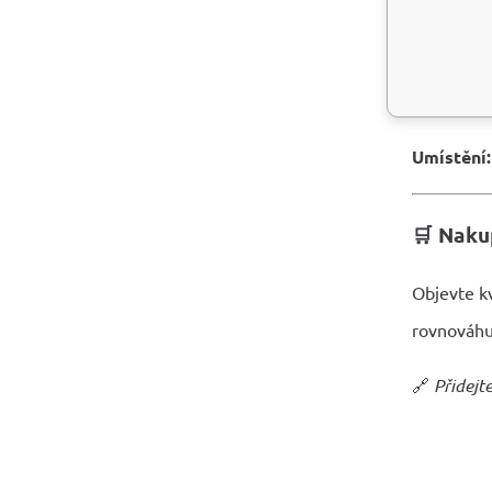
💎
Sodal
Díky svém
psychický 
Umístění:
🛒
Nakup
Objevte kv
rovnováhu,
🔗
Přidejt