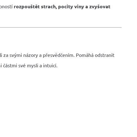
pností
rozpouštět strach, pocity viny a zvyšovat
táli za svými názory a přesvědčením. Pomáhá odstranit
částmi své mysli a intuicí.