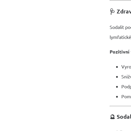
🩺
Zdrav
Sodalit po
lymfatick
Pozitivní 
Vyro
Sniž
Podp
Pomá
🔮
Sodal