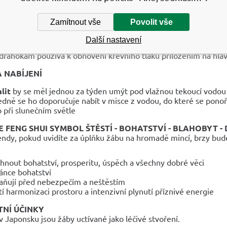
ě působí na štítnou žlázu při zánětech
esově chorobě a posiluje kostní tkáň
Zamítnout vše
Povolit vše
 krk, hlasivky a hrtan, pomáhá při ochraptělosti
í horečku
Další nastavení
 drahokam používá k obnovení krevního tlaku přiložením na hla
A NABÍJENÍ
lit
by se měl jednou za týden umýt pod vlažnou tekoucí vodou
edně se ho doporučuje nabít v misce z vodou, do které se ponoří
 při slunečním světle
E FENG SHUI SYMBOL ŠTĚSTÍ - BOHATSTVÍ - BLAHOBYT 
endy, pokud uvidíte za úplňku žábu na hromadě mincí, brzy bude
áhnout bohatství, prosperitu, úspěch a všechny dobré věci
ánce bohatství
aňují před nebezpečím a neštěstím
stí harmonizaci prostoru a intenzivní plynutí příznivé energie
NÍ ÚČINKY
 v Japonsku jsou žáby uctívané jako léčivé stvoření.