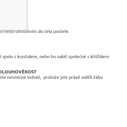
vu nebo umístěním do čela postele.
 spolu s krystalem, nebo ho nabít společně s křišťálem
- DLOUHOVĚKOST
te nesmírně bohatí, protože jste právě viděli žábu