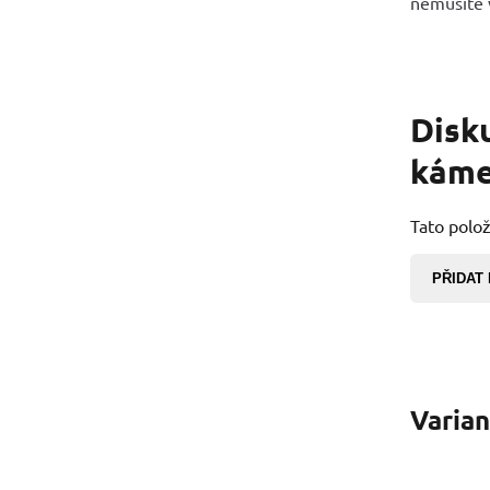
nemusíte v
Disk
káme
Tato polož
PŘIDAT
Varia