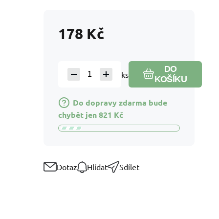
178
Kč
DO
ks
KOŠÍKU
Do dopravy zdarma bude
chybět jen
821
Kč
Dotaz
Hlídat
Sdílet