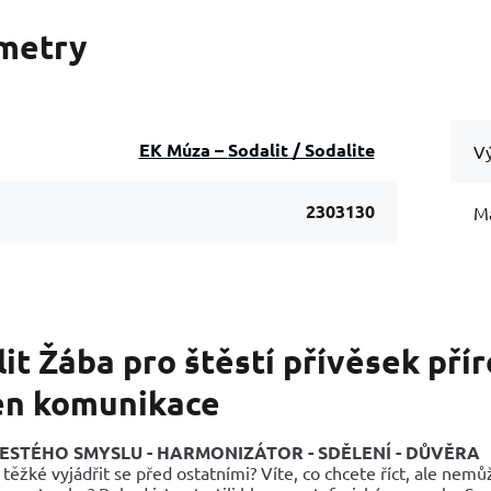
metry
EK Múza – Sodalit / Sodalite
Vý
2303130
Ma
it Žába pro štěstí přívěsek pří
n komunikace
ESTÉHO SMYSLU - HARMONIZÁTOR - SDĚLENÍ - DŮVĚRA
 těžké vyjádřit se před ostatními? Víte, co chcete říct, ale nemůžet