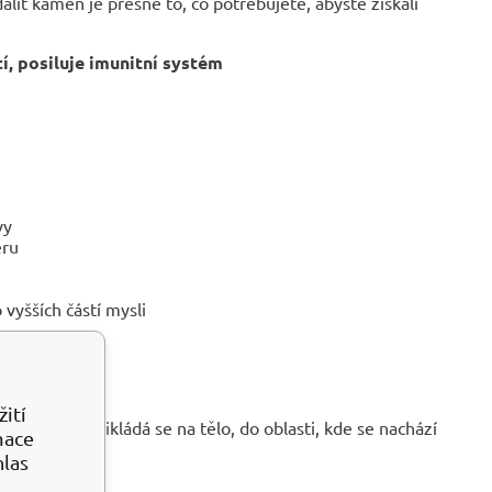
alit kámen je přesně to, co potřebujete, abyste získali
cí, posiluje imunitní systém
vy
ěru
yšších částí mysli
ití
nemocnění, přikládá se na tělo, do oblasti, kde se nachází
mace
hlas