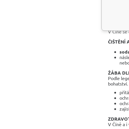
siln
Grav
léčí
sráž
V Číně se
ČIŠTĚNÍ 
soda
násl
nebo
ŽÁBA DL
Podle leg
bohatství.
přit
ochr
ochr
zaji
ZDRAVOT
V Číně a i