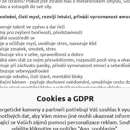
 ze strachu? Pokud jste ztratili hlas v metaforickém smyslu, Sod
las a vstoupili do své síly.
volnění, čistí mysl, rozvíjí intuici, přináší vyrovnanost emo
oruje talent ve zpěvu a dar řeči
ný pro zvýšení tvořivosti, představivosti
há soustředit se
uje a očišťuje mysl, uvolňuje stres, navozuje klid
ačuje zmatek, smutek, stres
buzuje víru v sebe, spravedlnost a dobro
há vám stát za svým přesvědčením, rozpouští pocit viny a oba
dňuje při záchvatu paniky, přináší vyrovnanost emocí a sebedův
buzuje sebevyjadřování
oruje odvahu, čistí staré, mentální bloky
tační kámen - zvyšuje duchovní uvědomění, umožňuje cestu do v
ňuje staré mentální bloky a vytváří možnost nového vhledu
Cookies a GDPR
NÍ ÚČINKY
raňuje nervozitu, léčí nespavost
ergetické kameny a partneři potřebují Váš souhlas k využ
ívá se při léčbě pacientů s rakovinou, k odstranění infekčních o
notlivých dat, aby Vám mimo jiné mohli ukazovat infor
ocný orgán
ající se Vašich zájmů pomocí personalizace reklam. Sou
ozitivní vliv na činnost endokrinního a lymfatického systému
udělíte kliknutím na políčko "Ano, souhlasím".
alizuje metabolismus