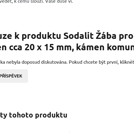
ědět, k čemu slouží. Vaše duše ví.
uze k produktu
Sodalit Žába pro
n cca 20 x 15 mm, kámen komu
ka nebyla doposud diskutována. Pokud chcete být první, kliknět
 PŘÍSPĚVEK
nty tohoto produktu