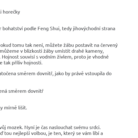
li horečky
or bohatství podle Feng Shui, tedy jihovýchodní strana
okud tomu tak není, můžete žábu postavit na červený
 můžeme v blízkosti žáby umístit drahé kameny,
i. Hojnost souvisí s vodním živlem, proto je vhodné
 tak příliv hojnosti.
natočena směrem dovnitř, jako by právě vstoupila do
očená směrem dovnitř
 mírně lišit.
vůj mozek. Nyní je čas naslouchat svému srdci.
 tou nejlepší volbou, je ten, který se vám líbí a