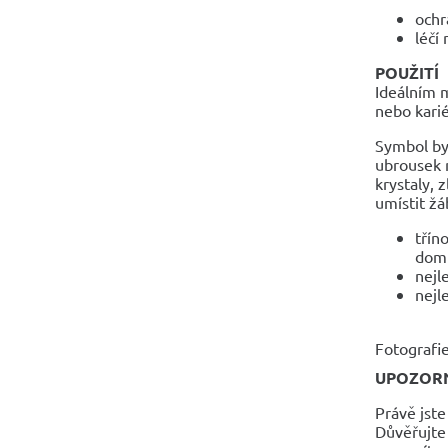
ochr
léčí
POUŽITÍ
Ideálním m
nebo kari
Symbol by
ubrousek 
krystaly, 
umístit žá
třín
dom
nejl
nejl
Fotografie
UPOZOR
Právě jste
Důvěřujte 