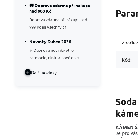
🚚 Doprava zdarma při nákupu
Para
nad 888 Kč
Doprava zdarma při nákupu nad
999 Kč na všechny pr
Novinky Duben 2026
Značka:
✨ Dubnové novinky plné
harmonie, růstu a nové ener
Kód:
Další novinky
Sodal
káme
KÁMEN Š
Je pro vás