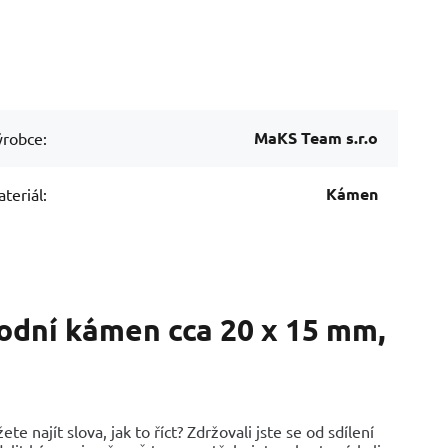
MaKS Team s.r.o
robce:
Kámen
teriál:
rodní kámen cca 20 x 15 mm,
e najít slova, jak to říct? Zdržovali jste se od sdílení