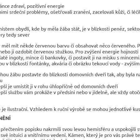
ánce zdraví, pozitivní energie
 nimi srdeční problémy, ošetřovali zranění, zacelovali kůži, či léči
ístem obydlí, kde by měla žába stát, je v blízkosti peněz, sekt
éry tedy sever
 měl mít někde červenou barvu či obsahovat něco červeného. P
nebo ji ozdobit červenou stužkou. Pro zvýšení energie hojnosti
zlaté ingoty, mince či bankovky, či postavit ji na misku s mincem
bu v blízkosti fontánky, akvária či obrázku tekoucí vody - zvýšíme
ohou žábu postavte do blízkosti domovních dveří tak, aby byla 
u
epší je umístit ji v rohu úhlopříčně od domovních dveří
epší službu vám prokáže v předsíni nebo v jídelně, ale vždy ot
 je ilustrační. Vzhledem k ruční výrobě se mohou jednotlivé kusy
NĚNÍ
 přečtením popisku nakrmili svou levou hemisféru a uspokojili s
své intuici a vnitřnímu vedení. Kámen, který je pro vás právě teď