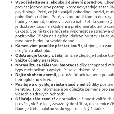
Vypořádejte se s jakoukoli duševní poruchou.
Chcet
provést jednoduchý postup, který nevyžaduje zásah li
psychologa. Poté, co jste zaujali pohodlnou pozici, mus
pohodlném režimu. Poté, vezmeme-li kámen do ruky, m
hodiny zkoumat, obdivovat záři a nahlížet do samotný
je dostatek času na zklidnění a překonání akutního st
úzkosti. Stejně tak se můžete vypořádat se strachy a 
pozitivního účinku na zlepšení duševního stavu bude 
meditace budou provádět denně.
Kámen vám pomůže přestat kouřit
, stejně jako vám
drogách a alkoholu.
Odstraňuje toxiny z těla
, čímž se zlepšuje funkce trá
Snižte účinky paralýzy.
Normalizujte tělesnou hmotnost
díky schopnosti min
typy metabolismu vyskytující se v lidském těle.
Dejte sbohem anémii
, protože účinek kamene pomáh
hemoglobinu v krvi.
Posiluje a urychluje růstu vlasů a nehtů
díky pozitivn
keratinu. Tyto informace jsou důležité zejména pro žen
vlasech a zdravých nehtech.
Očisťuje tělo zevnitř
a normalizuje činnost vnitřních 
provést, vložte iolit, zasazený do stříbra, do sklenice č
Ráno je třeba nabitou vodu vypít na lačný žaludek.