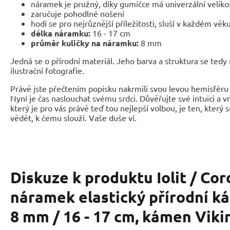
náramek je pružný, díky gumičce má univerzální veliko
zaručuje pohodlné nošení
hodí se pro nejrůznější příležitosti, sluší v každém věk
délka náramku:
16 - 17 cm
průměr kuličky na náramku:
8 mm
Jedná se o přírodní materiál. Jeho barva a struktura se tedy
ilustrační fotografie.
Právě jste přečtením popisku nakrmili svou levou hemisféru 
Nyní je čas naslouchat svému srdci. Důvěřujte své intuici a 
který je pro vás právě teď tou nejlepší volbou, je ten, který 
vědět, k čemu slouží. Vaše duše ví.
Diskuze k produktu
Iolit / Cor
náramek elastický přírodní ká
8 mm / 16 - 17 cm, kámen Viki