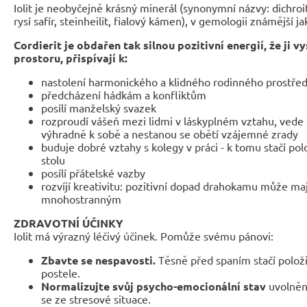
Iolit je neobyčejně krásný minerál (synonymní názvy: dichroi
rysí safír, steinheilit, fialový kámen), v gemologii známější ja
Cordierit je obdařen tak silnou pozitivní energií, že ji v
prostoru, přispívají k:
nastolení harmonického a klidného rodinného prostřed
předcházení hádkám a konfliktům
posílí manželský svazek
rozproudí vášeň mezi lidmi v láskyplném vztahu, vede k
výhradně k sobě a nestanou se obětí vzájemné zrady
buduje dobré vztahy s kolegy v práci - k tomu stačí po
stolu
posílí přátelské vazby
rozvíjí kreativitu: pozitivní dopad drahokamu může maj
mnohostranným
ZDRAVOTNÍ ÚČINKY
Iolit má výrazný léčivý účinek. Pomůže svému pánovi:
Zbavte se nespavosti.
Těsně před spaním stačí položi
postele.
Normalizujte svůj psycho-emocionální stav
uvolněn
se ze stresové situace.