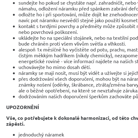
sundejte ho pokud se chystáte např. zahradničit, nebo 
námahu, odložení náramku před spánkem zabrání def
odložte ho i při sportování, může dojít ke znehodnocen
navíc pot náramku nesvědčí stejně jako použití kosmet
kontakt s tvrdými povrchy a předměty může způsobit 
nebo povrchová poškození.
ukládejte ho na speciální stojánek, nebo na textilní po
bude chráněn proti všem vlivům světla a vlhkosti.
alespoň 1x měsíčně ho vyčistěte od potu, prachu, mast
čistým měkkým hadříkem (nikdy chemicky), nezapomeňte
energetické rovině - více informací najdete na našich 
uchovávejte ho mimo dosah dětí.
náramky se mají nosit, musí být vidět a užívejte si jejic
přes dodržování všech doporučení, mohou být na nár
známky nošení (oděrky, škrábance, ztráta/změna barvy
ale o běžné opotřebení, na které se nevztahuje záruka
dodržováním našich doporučení šperkům zachováte pů
UPOZORNĚNÍ
Vše, co potřebujete k dokonalé harmonizaci, od této ch
zápěstí.
jednoduchý náramek