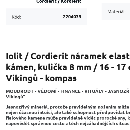
Cordierit / Kordierit
Materiál:
2204039
Kód:
Iolit / Cordierit náramek elas
kámen, kulička 8 mm / 16 - 17
Vikingů - kompas
MOUDRODT - VĚDOMÍ - FINANCE - RITUÁLY - JASNOZŘ
Vikingů"
Jasnozřivý minerál, protože pravidelným nošením může j
nejen úžasnou intuici, ale také schopnost předpovídat b
fialového kamene může pravidelně vidět prorocké sny,
napovědět správnou cestu z těch nejzáhadnějších situací