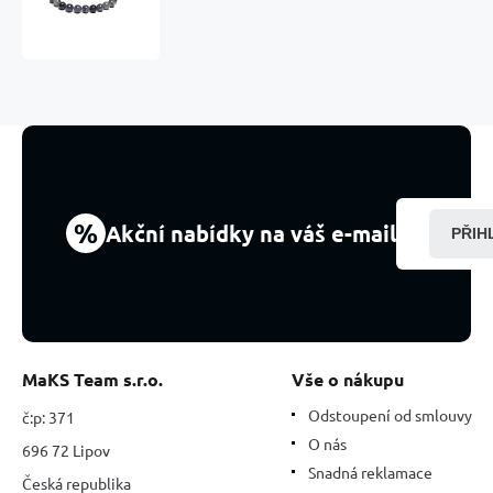
Cordierit
náramek
elastický
přírodní
kámen,
kulička
8
mm
/
16
%
Akční nabídky na váš e-mail
PŘIH
-
17
cm,
kámen
Vikingů
-
kompas
MaKS Team s.r.o.
Vše o nákupu
Odstoupení od smlouvy
č:p: 371
O nás
696 72 Lipov
Snadná reklamace
Česká republika