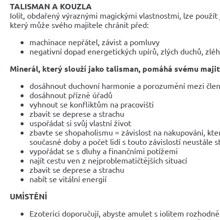
TALISMAN A KOUZLA
Iolit, obdařený výraznými magickými vlastnostmi, lze použít j
který může svého majitele chránit před:
machinace nepřátel, závist a pomluvy
negativní dopad energetických upírů, zlých duchů, zlé
Minerál, který slouží jako talisman, pomáhá svému majit
dosáhnout duchovní harmonie a porozumění mezi člen
dosáhnout přízně úřadů
vyhnout se konfliktům na pracovišti
zbavit se deprese a strachu
uspořádat si svůj vlastní život
zbavte se shopaholismu = závislost na nakupování, kt
současné doby a počet lidí s touto závislostí neustále 
vypořádat se s dluhy a finančními potížemi
najít cestu ven z nejproblematičtějších situací
zbavit se deprese a strachu
nabít se vitální energií
UMÍSTĚNÍ
Ezoterici doporučují, abyste amulet s iolitem rozhodně n