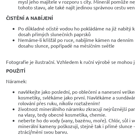
mysl jeho majitele v rozporu s city. Minerál pomůže ne
tohoto stavu, ale také najít jedinou správnou cestu ven
ČISTĚNÍ A NABÍJENÍ
Po důkladné očistě vodou ho pokládáme na již nabitý k
dosah přímých slunečních paprsků
Nemáme-li křišťál po ruce, nabíjíme kámen na denním 
dosahu slunce, popřípadě na měsíčním světle
Fotografie je ilustrační. Vzhledem k ruční výrobě se mohou je
POUŽITÍ
Náramek:
navlékejte jako poslední, po oblečení a nanesení veške
kosmetiky, svlékáme jako první. Navlékáme a sundáv
rolování přes ruku, nikoliv roztažením!
životnost minerálního náramku zkracují nejrůznější parf
na vlasy, tedy obecně kosmetika, chemie.
neberte ho do vody (vany, bazénu, moře). Chlór, sůl i 
minerální kameny poškozují, stejně tak i přímé slunce 
ztrácí/mění svou barvu.