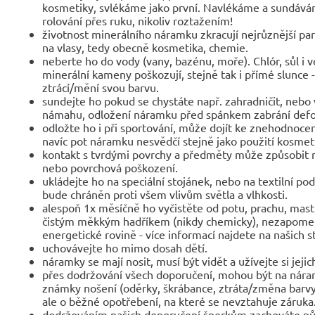
kosmetiky, svlékáme jako první. Navlékáme a sundáv
rolování přes ruku, nikoliv roztažením!
životnost minerálního náramku zkracují nejrůznější parf
na vlasy, tedy obecně kosmetika, chemie.
neberte ho do vody (vany, bazénu, moře). Chlór, sůl i 
minerální kameny poškozují, stejně tak i přímé slunce 
ztrácí/mění svou barvu.
sundejte ho pokud se chystáte např. zahradničit, nebo 
námahu, odložení náramku před spánkem zabrání def
odložte ho i při sportování, může dojít ke znehodnocen
navíc pot náramku nesvědčí stejně jako použití kosmet
kontakt s tvrdými povrchy a předměty může způsobit 
nebo povrchová poškození.
ukládejte ho na speciální stojánek, nebo na textilní po
bude chráněn proti všem vlivům světla a vlhkosti.
alespoň 1x měsíčně ho vyčistěte od potu, prachu, mast
čistým měkkým hadříkem (nikdy chemicky), nezapomeňte
energetické rovině - více informací najdete na našich 
uchovávejte ho mimo dosah dětí.
náramky se mají nosit, musí být vidět a užívejte si jejic
přes dodržování všech doporučení, mohou být na nár
známky nošení (oděrky, škrábance, ztráta/změna barvy
ale o běžné opotřebení, na které se nevztahuje záruka
dodržováním našich doporučení šperkům zachováte pů