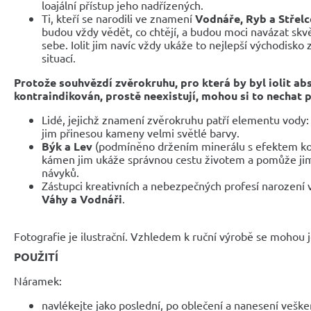
loajální přístup jeho nadřízených.
Ti, kteří se narodili ve znamení
Vodnáře, Ryb a Střelc
budou vždy vědět, co chtějí, a budou moci navázat skv
sebe. Iolit jim navíc vždy ukáže to nejlepší východisko
situací.
Protože souhvězdí zvěrokruhu, pro která by byl iolit ab
kontraindikován, prostě neexistují, mohou si to nechat 
Lidé, jejichž znamení zvěrokruhu patří elementu vody
jim přinesou kameny velmi světlé barvy.
Býk a Lev
(podmíněno držením minerálu s efektem koči
kámen jim ukáže správnou cestu životem a pomůže jim
návyků.
Zástupci kreativních a nebezpečných profesí narození
Váhy a Vodnáři
.
Fotografie je ilustrační. Vzhledem k ruční výrobě se mohou je
POUŽITÍ
Náramek:
navlékejte jako poslední, po oblečení a nanesení veške