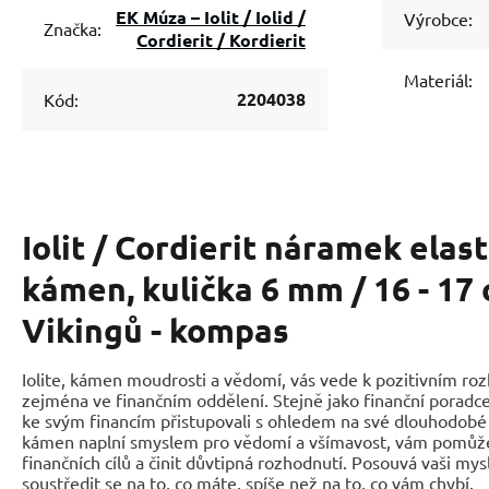
EK Múza – Iolit / Iolid /
Výrobce:
Značka:
Cordierit / Kordierit
Materiál:
2204038
Kód:
Iolit / Cordierit náramek elas
kámen, kulička 6 mm / 16 - 17
Vikingů - kompas
Iolite, kámen moudrosti a vědomí, vás vede k pozitivním r
zejména ve finančním oddělení. Stejně jako finanční poradce 
ke svým financím přistupovali s ohledem na své dlouhodobé c
kámen naplní smyslem pro vědomí a všímavost, vám pomůže
finančních cílů a činit důvtipná rozhodnutí. Posouvá vaši m
soustředit se na to, co máte, spíše než na to, co vám chybí.