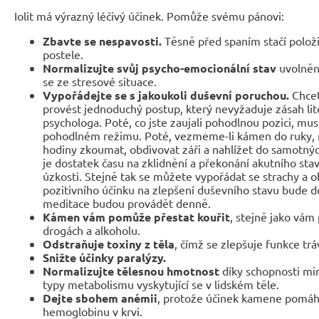
Iolit má výrazný léčivý účinek. Pomůže svému pánovi:
Zbavte se nespavosti.
Těsně před spaním stačí položi
postele.
Normalizujte svůj psycho-emocionální stav
uvolněn
se ze stresové situace.
Vypořádejte se s jakoukoli duševní poruchou.
Chcet
provést jednoduchý postup, který nevyžaduje zásah li
psychologa. Poté, co jste zaujali pohodlnou pozici, mus
pohodlném režimu. Poté, vezmeme-li kámen do ruky, m
hodiny zkoumat, obdivovat záři a nahlížet do samotný
je dostatek času na zklidnění a překonání akutního st
úzkosti. Stejně tak se můžete vypořádat se strachy a 
pozitivního účinku na zlepšení duševního stavu bude 
meditace budou provádět denně.
Kámen vám pomůže přestat kouřit
, stejně jako vám
drogách a alkoholu.
Odstraňuje toxiny z těla
, čímž se zlepšuje funkce trá
Snižte účinky paralýzy.
Normalizujte tělesnou hmotnost
díky schopnosti min
typy metabolismu vyskytující se v lidském těle.
Dejte sbohem anémii
, protože účinek kamene pomáh
hemoglobinu v krvi.