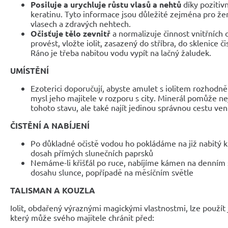
Posiluje a urychluje růstu vlasů a nehtů
díky pozitivn
keratinu. Tyto informace jsou důležité zejména pro žen
vlasech a zdravých nehtech.
Očisťuje tělo zevnitř
a normalizuje činnost vnitřních 
provést, vložte iolit, zasazený do stříbra, do sklenice č
Ráno je třeba nabitou vodu vypít na lačný žaludek.
UMÍSTĚNÍ
Ezoterici doporučují, abyste amulet s iolitem rozhodně n
mysl jeho majitele v rozporu s city. Minerál pomůže ne
tohoto stavu, ale také najít jedinou správnou cestu ven
ČISTĚNÍ A NABÍJENÍ
Po důkladné očistě vodou ho pokládáme na již nabitý k
dosah přímých slunečních paprsků
Nemáme-li křišťál po ruce, nabíjíme kámen na denním 
dosahu slunce, popřípadě na měsíčním světle
TALISMAN A KOUZLA
Iolit, obdařený výraznými magickými vlastnostmi, lze použít j
který může svého majitele chránit před: