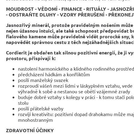
MOUDROST - VĚDOMÍ - FINANCE - RITUÁLY - JASNOZŘI
- ODSTRAŇTE DLUHY - VZORY PŘERUŠENÍ - PŘEKONEJ
Jasnozřivý minerál, protože pravidelným nošením může j
nejen úžasnou intuici, ale také schopnost předpovídat b
fialového kamene může pravidelně vidět prorocké sny,
napovědět správnou cestu z těch nejzáhadnějších situací
Cordierit je obdařen tak silnou pozitivní energií, že ji v
prostoru, přispívají k:
nastolení harmonického a klidného rodinného prostřed
předcházení hádkám a konfliktům
posílí manželský svazek
rozproudí vášeň mezi lidmi v láskyplném vztahu, vede k
výhradně k sobě a nestanou se obětí vzájemné zrady
buduje dobré vztahy s kolegy v práci - k tomu stačí po
stolu
posílí přátelské vazby
rozvíjí kreativitu: pozitivní dopad drahokamu může maj
mnohostranným
ZDRAVOTNÍ ÚČINKY