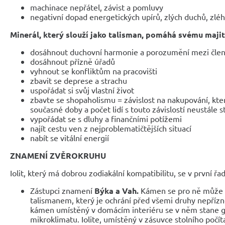
machinace nepřátel, závist a pomluvy
negativní dopad energetických upírů, zlých duchů, zlé
Minerál, který slouží jako talisman, pomáhá svému majit
dosáhnout duchovní harmonie a porozumění mezi člen
dosáhnout přízně úřadů
vyhnout se konfliktům na pracovišti
zbavit se deprese a strachu
uspořádat si svůj vlastní život
zbavte se shopaholismu = závislost na nakupování, kt
současné doby a počet lidí s touto závislostí neustále 
vypořádat se s dluhy a finančními potížemi
najít cestu ven z nejproblematičtějších situací
nabít se vitální energií
ZNAMENÍ ZVĚROKRUHU
Iolit, který má dobrou zodiakální kompatibilitu, se v první řa
Zástupci znamení
Býka a Vah.
Kámen se pro ně může s
talismanem, který je ochrání před všemi druhy nepřízn
kámen umístěný v domácím interiéru se v něm stane 
mikroklimatu. Iolite, umístěný v zásuvce stolního počíta