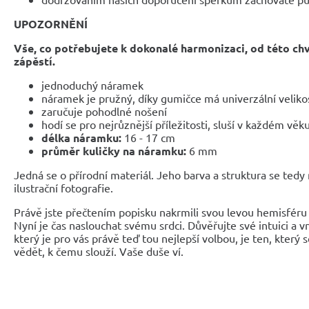
UPOZORNĚNÍ
Vše, co potřebujete k dokonalé harmonizaci, od této ch
zápěstí.
jednoduchý náramek
náramek je pružný, díky gumičce má univerzální veliko
zaručuje pohodlné nošení
hodí se pro nejrůznější příležitosti, sluší v každém věk
délka náramku:
16 - 17 cm
průměr kuličky na náramku:
6 mm
Jedná se o přírodní materiál. Jeho barva a struktura se tedy
ilustrační fotografie.
Právě jste přečtením popisku nakrmili svou levou hemisféru 
Nyní je čas naslouchat svému srdci. Důvěřujte své intuici a 
který je pro vás právě teď tou nejlepší volbou, je ten, který 
vědět, k čemu slouží. Vaše duše ví.