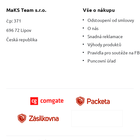
-
kompas
MaKS Team s.r.o.
Vše o nákupu
Odstoupení od smlouvy
č:p: 371
O nás
696 72 Lipov
Snadná reklamace
Česká republika
Výhody produktů
Pravidla pro soutěže na FB
Puncovní úřad