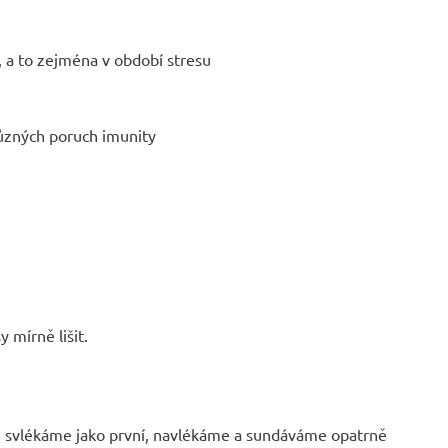
, a to zejména v období stresu
ůzných poruch imunity
 mírně lišit.
y, svlékáme jako první, navlékáme a sundáváme opatrně