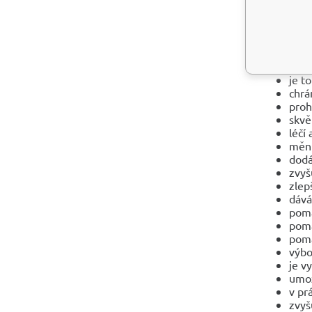
Rubínový z
normálem. 
klidem my
utrpení, p
je t
chrá
proh
skvě
léčí
mění
dodá
zvyš
zlep
dává
pomá
pomá
pomá
výbo
je v
umož
v pr
zvyš