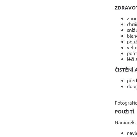
ZDRAVOT
zpom
chrá
sniž
blah
použ
velm
pomá
léčí
ČISTĚNÍ 
před
dobí
Fotografie
POUŽITÍ
Náramek:
navl