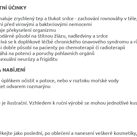
NÍ ÚČINKY
aluje zrychlený tep a tlukot srdce - zachování rovnováhy v těle
ní před virovými a bakteriovými nemocemi
uje překyselení organizmu
odárně působí na štítnou žlázu, nadledviny a srdce
ívá se k doplňkové léčbě chronického únavového syndromu a r
i dobře působí na pacienty po chemoterapii či radioterapii
há na potenci a poruchy pohlavních orgánů
 sexuální neurózy a frigiditu
A NABÍJENÍ
 úplňkem očistit v potoce, nebo v roztoku mořské vody
jet odvarem rozmarýnu
 je ilustrační. Vzhledem k ruční výrobě se mohou jednotlivé kusy
ékejte jako poslední, po oblečení a nanesení veškeré kosmetik