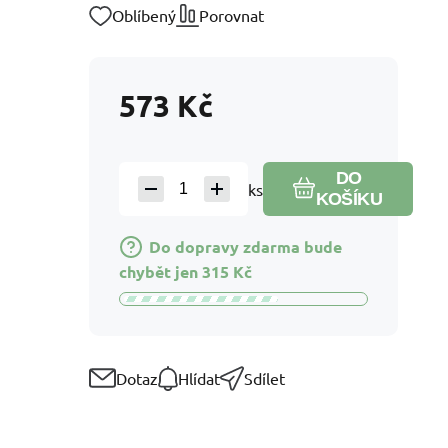
Oblíbený
Porovnat
573
Kč
DO
ks
KOŠÍKU
Do dopravy zdarma bude
chybět jen
315
Kč
Dotaz
Hlídat
Sdílet