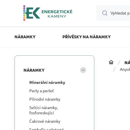
NÁRAMKY
PŘÍVĚSKY NA NÁRAMKY
N
Anyol
NÁRAMKY
Minerální náramky
Perly a perleť
Přírodní náramky
Svítící náramky,
fosforeskující
Čakrové náramky
Samballa a pletené