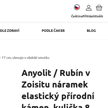
Čeština
Přihlásit
Košík
DLE ZDRAVÍ
PODLE ČAKER
BLOG
 - 17 cm, ulevuje v období smutku
Anyolit / Rubín v
Zoisitu náramek
elastický přírodní
kámen, kulička 8