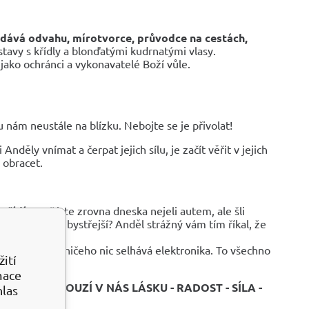
dodává odvahu, mírotvorce, průvodce na cestách,
avy s křídly a blonďatými kudrnatými vlasy.
 jako ochránci a vykonavatelé Boží vůle.
nám neustále na blízku. Nebojte se je přivolat!
děly vnímat a čerpat jejich sílu, je začít věřit v jejich
 obracet.
 řídí
. Proč jste zrovna dneska nejeli autem, ale šli
jsou celkově bystřejší? Anděl strážný vám tím říkal, že
vidíte duhu, z ničeho nic selhává elektronika. To všechno
ití
mace
KU - PROBOUZÍ V NÁS LÁSKU - RADOST - SÍLA -
hlas