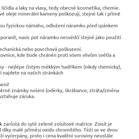
líčidla a laky na vlasy, tedy obecně kosmetika, chemie.
vé oleje minerální kameny poškozují, stejně tak i přímé
jinou fyzickou námahu, odložení náramku před spánkem
poranit, navíc pot náramku nesvědčí stejně jako použití
mechanická nebo povrchová poškození.
rkovnice, kde bude chráněn proti všem vlivům světla a
ky - nejlépe čistým měkkým hadříkem (nikdy chemicky),
í najdete na našich stránkách
bení!
trné známky nošení (oděrky, škrábance, ztráta/změna
vztahuje záruka.
.
zarůstá do sytě zelené zoisitové matrice. Zoisit je
l díky malé příměsi oxidu chromitého. Těží se ve dvou
ti vyčerpány, proto i cena kvalitní suroviny neustále