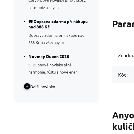
Červencové Novinky plné čistoty,
harmonie a síly m
Para
🚚 Doprava zdarma při nákupu
nad 888 Kč
Doprava zdarma při nákupu nad
888 Kč na všechny pr
Značka:
Novinky Duben 2026
✨ Dubnové novinky plné
harmonie, růstu a nové ener
Kód:
Další novinky
Anyol
kulič