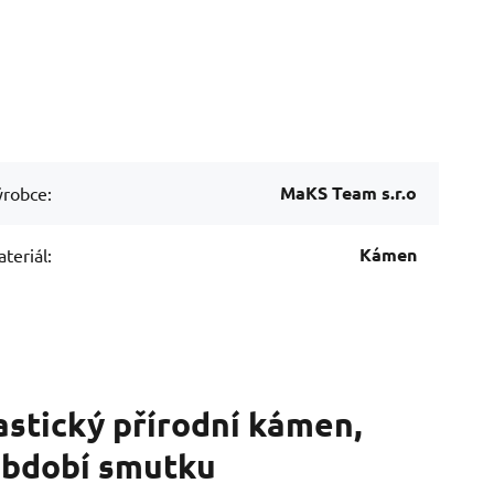
MaKS Team s.r.o
robce:
Kámen
teriál:
astický přírodní kámen,
 období smutku