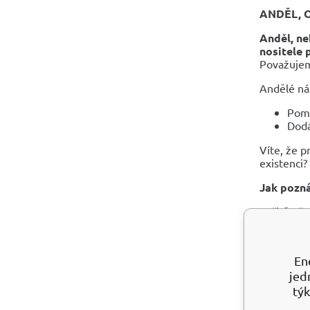
ANDĚL, 
Anděl, ne
nositele 
Považujeme
Andělé ná
Pomá
Dodá
Víte, že p
existenci?
Jak pozná
Určitě už 
pěšky? Zdá
jste na sp
Jindy se v
En
jsou zname
jed
TRPĚLIVO
týk
OCHRAN