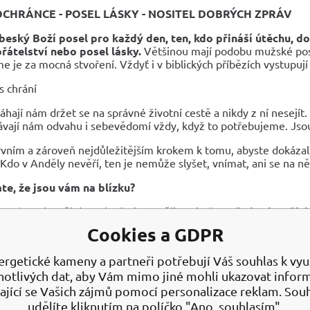
OCHRÁNCE - POSEL LÁSKY - NOSITEL DOBRÝCH ZPRÁV
beský Boží posel pro každý den, ten, kdo přináší útěchu, 
přátelství nebo posel lásky.
Většinou mají podobu mužské post
 je za mocná stvoření. Vždyť i v biblických příbězích vystupují
s chrání
hají nám držet se na správné životní cestě a nikdy z ní nesejít.
vají nám odvahu i sebevědomí vždy, když to potřebujeme. Jsou 
rvním a zároveň nejdůležitějším krokem k tomu, abyste dokázali An
 Kdo v Anděly nevěří, ten je nemůže slyšet, vnímat, ani se na ně
te, že jsou vám na blízku?
se vám taky někdy stalo, že jste měli pocit, že
vaše kroky někdo
lo se vám někdy, že víc vnímáte vůně, lépe vidíte a vaše smysly 
Cookies a GDPR
rávné cestě.
ám zjeví ve snu, nacházíte kolem sebe bílá pírka, na nebi často 
ergetické kameny a partneři potřebují Váš souhlas k využ
ní, že se s vámi andělé chtějí spojit.
notlivých dat, aby Vám mimo jiné mohli ukazovat infor
ST - VÁŠEŇ - VYVÁŽENÍ - POMÁHÁ V OBDOBÍ PROTI SMUT
ající se Vašich zájmů pomocí personalizace reklam. Sou
A - ODVAHA
udělíte kliknutím na políčko "Ano, souhlasím".