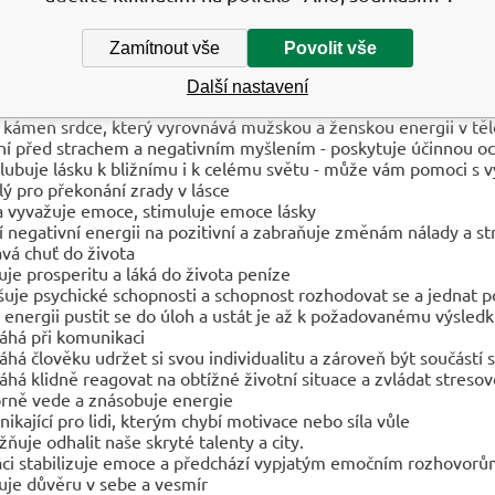
oisit je kámen, který potřebujete, když jste tak dlouho ve stre
Neměli byste se smířit s tím, že budete neustále ve stresu. V
Zamítnout vše
Povolit vše
sli. Užitečný zejména během procesu, kdy se někdo vzpamatovává
řináší útěchu a zároveň dává chuť a vášeň do života. O
bsahuje v
Další nastavení
o kámen srdce, který vyrovnává mužskou a ženskou energii v těl
ní před strachem a negativním myšlením - poskytuje účinnou o
lubuje lásku k bližnímu i k celému světu - může vám pomoci s v
lý pro překonání zrady v lásce
 a vyvažuje emoce, stimuluje emoce lásky
 negativní energii na pozitivní a zabraňuje změnám nálady a st
vá chuť do života
uje prosperitu a láká do života peníze
šuje psychické schopnosti a schopnost rozhodovat se a jednat p
 energii pustit se do úloh a ustát je až k požadovanému výsled
há při komunikaci
há člověku udržet si svou individualitu a zároveň být součástí 
há klidně reagovat na obtížné životní situace a zvládat stresov
rně vede a znásobuje energie
ynikající pro lidi, kterým chybí motivace nebo síla vůle
ňuje odhalit naše skryté talenty a city.
áci stabilizuje emoce a předchází vypjatým emočním rozhovor
uje důvěru v sebe a vesmír