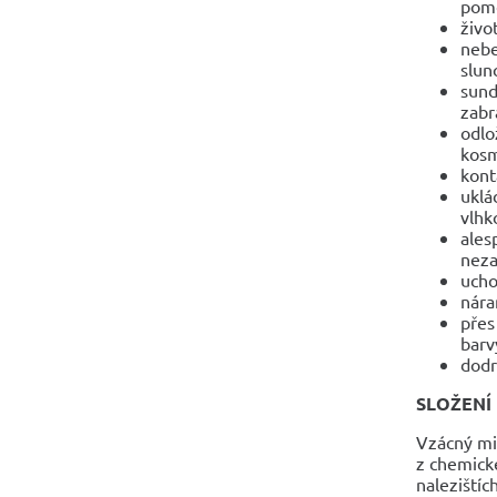
pomo
živo
nebe
slun
sund
zabr
odlo
kosm
kont
uklá
vlhko
ales
neza
ucho
nára
přes
barv
dodr
SLOŽENÍ
Vzácný min
z chemické
nalezištíc