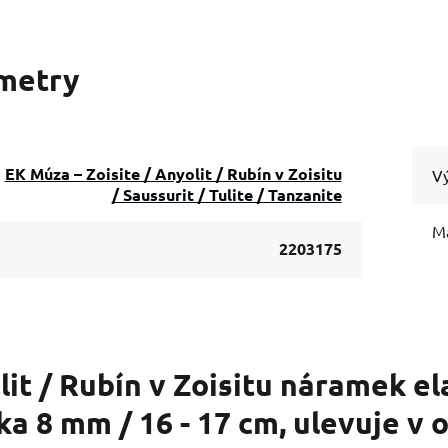
metry
EK Múza – Zoisite / Anyolit / Rubín v Zoisitu
Vý
/ Saussurit / Tulite / Tanzanite
Ma
2203175
it / Rubín v Zoisitu náramek el
ka 8 mm / 16 - 17 cm, ulevuje v