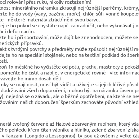
cí rolování přes ruku, nikoliv roztažením!
tnost minerálního náramku zkracují nejrůznější parfémy, krémy, 
rte ho do vody (vany, bazénu, moře), chlór, sůl i vonné koupelo
ce - některé materiály ztrácí/mění svou barvu.
ejte ho pokud se chystáte např. zahradničit, nebo vykonávat 
ání deformacím.
žte ho i při sportování, může dojít ke znehodnocení, můžete se 
etických přípravků.
akt s tvrdými povrchy a předměty může způsobit nejrůznější 
dejte ho na speciální stojánek, nebo na textilní podklad do špe
sti.
poň 1x měsíčně ho vyčistěte od potu, prachu, mastnoty z pokož
pomeňte ho čistit a nabíjet v energetické rovině - více informac
vávejte ho mimo dosah dětí.
mky se mají nosit, musí být vidět a užívejte si jejich léčivé půso
 dodržování všech doporučení, mohou být na náramku časem pa
y), nejedná se o závadu, ale o běžné opotřebení, na které se ne
žováním našich doporučení šperkům zachováte původní vzhled
erál tvořený červeně až fialově zbarveným rubínem, který však 
ho pohledu křemičitan vápníku a hliníku, zelené zbarvení získa
h v Tanzanii (Longido a Lossogonoi), ty jsou už ovšem z velké čás