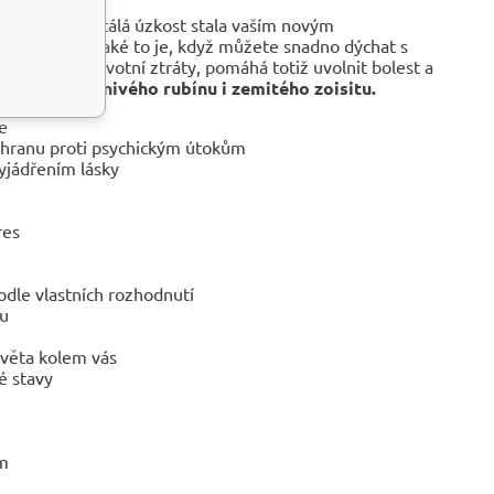
su, že se neustálá úzkost stala vaším novým
zpomeňte si, jaké to je, když můžete snadno dýchat s
 z těžké životní ztráty, pomáhá totiž uvolnit bolest a
lastnosti ohnivého rubínu i zemitého zoisitu.
e
chranu proti psychickým útokům
yjádřením lásky
res
odle vlastních rozhodnutí
ku
světa kolem vás
é stavy
ům