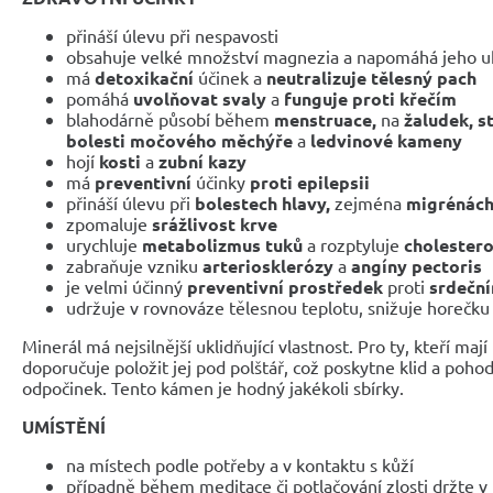
přináší úlevu při nespavosti
obsahuje velké množství magnezia a napomáhá jeho uk
má
detoxikační
účinek a
neutralizuje tělesný pach
pomáhá
uvolňovat svaly
a
funguje proti křečím
blahodárně působí během
menstruace,
na
žaludek, s
bolesti močového měchýře
a
ledvinové kameny
hojí
kosti
a
zubní kazy
má
preventivní
účinky
proti epilepsii
přináší úlevu při
bolestech hlavy,
zejména
migrénác
zpomaluje
srážlivost krve
urychluje
metabolizmus tuků
a rozptyluje
cholestero
zabraňuje vzniku
arteriosklerózy
a
angíny pectoris
je velmi účinný
preventivní prostředek
proti
srdečn
udržuje v rovnováze tělesnou teplotu, snižuje horečku 
Minerál má nejsilnější uklidňující vlastnost. Pro ty, kteří maj
doporučuje položit jej pod polštář, což poskytne klid a pohod
odpočinek. Tento kámen je hodný jakékoli sbírky.
UMÍSTĚNÍ
na místech podle potřeby a v kontaktu s kůží
případně během meditace či potlačování zlosti držte v