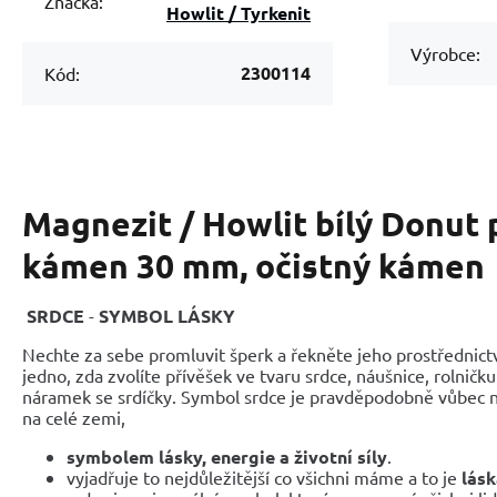
Značka:
Howlit / Tyrkenit
Výrobce:
2300114
Kód:
Magnezit / Howlit bílý Donut 
kámen 30 mm, očistný kámen
SRDCE
-
SYMBOL LÁSKY
Nechte za sebe promluvit šperk a řekněte jeho prostřednic
jedno, zda zvolíte přívěšek ve tvaru srdce, náušnice, rolničk
náramek se srdíčky. Symbol srdce je pravděpodobně vůbec
na celé zemi,
symbolem lásky, energie a životní síly
.
vyjadřuje to nejdůležitější co všichni máme a to je
lásk