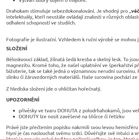
Drahokam stimuluje sebezdokonalování. Je vhodný pro „
věč
intelektuály, kteří neustále ovládají znalosti v různých oblas
odhalení schopností ve studiích.
Fotografie je ilustrační. Vzhledem k ruční výrobě se mohou je
SLOŽENÍ
Běloskvoucí základ, žilnatá šedá kresba a skelný lesk. To jso
magnezitu. Kromě toho, že našel uplatnění ve šperkařství 
bižuterie, tak se také jedná o významnou nerudní surovinu. 
slinku či žáruvzdorných materiálů. Naše surovina pochází z
Z hlediska složení jde o uhličitan hořečnatý.
UPOZORNĚNÍ
přívěsky ve tvaru DONUTA z polodrhahokamů, jsou ve
DONUTY lze nosit zavěšené na šňůrce či řetízku
Právě jste přečtením popisku nakrmili svou levou hemisféru 
Nyní je čas naslouchat svému srdci. Důvěřujte své intuici a 
který je pro vás právě teď tou nejlepší volbou, je ten, který 