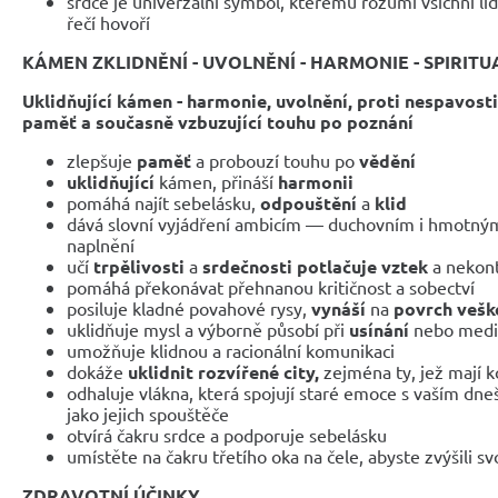
srdce je univerzální symbol, kterému rozumí všichni li
řečí hovoří
KÁMEN ZKLIDNĚNÍ - UVOLNĚNÍ - HARMONIE - SPIRITUA
Uklidňující kámen - harmonie, uvolnění, proti nespavost
paměť a současně vzbuzující touhu po poznání
zlepšuje
paměť
a probouzí touhu po
vědění
uklidňující
kámen, přináší
harmonii
pomáhá najít sebelásku,
odpouštění
a
klid
dává slovní vyjádření ambicím — duchovním i hmotným
naplnění
učí
trpělivosti
a
srdečnosti potlačuje vztek
a nekont
pomáhá překonávat přehnanou kritičnost a sobectví
posiluje kladné povahové rysy,
vynáší
na
povrch vešk
uklidňuje mysl a výborně působí při
usínání
nebo medi
umožňuje klidnou a racionální komunikaci
dokáže
uklidnit rozvířené city,
zejména ty, jež mají k
odhaluje vlákna, která spojují staré emoce s vaším dne
jako jejich spouštěče
otvírá čakru srdce a podporuje sebelásku
umístěte na čakru třetího oka na čele, abyste zvýšili s
ZDRAVOTNÍ ÚČINKY