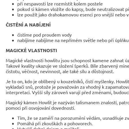
při nespavosti lze rozmístit kolem postele
pokud si kámen vložíte do kapsy, bude neutralizovat pů
lze použít jako drahokamovou esenci pro vnější nebo vn
ČISTĚNÍ A NABÍJENÍ
čistíme pod proudem vody
nabíjíme nabíjíme na nepřímém světle nebo při úplňku
MAGICKÉ VLASTNOSTI
Magické vlastnosti howlitu jsou schopnost kamene zahnat úz
Takové kvality ukazuje ve složení šperků. Bíle zbarvený min
čistotu, věčnost, nevinnost, ale také sílu a důstojnost.
Je to on, kdo je oblíbený u kouzelníků, čistí myšlenky. Howli
vykladači snů, protože je považován za vhodný k zapamatování
interpretaci. Vyšší síly zároveň varují před změnami, budouc
Magický kámen Howlit je nazýván talismanem znalostí, patr
pomoci při osvojování dovedností.
Tím, že se zaměří na porozumění vědám, usnadňuje zv
Pomáhá při zkouškách a pohovorech.
Vytváří dobrý dojem o majiteli.