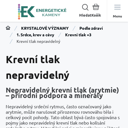
Hledat
Menu
KRYSTALOVÉ VÝZNAMY
Podle zdraví
1. Srdce, krev a cévy
Krevní tlak +3
Krevní tlak nepravidelný
Krevní tlak
nepravidelný
Nepravidelný krevní tlak (arytmie)
– přírodní podpora a minerály
Nepravidelný srdeční rytmus, často označovaný jako
arytmie, může narušovat přirozenou rovnováhu těla i
celkový pocit pohody. Tato oblast bývá často spojována s
pojmy jako nepravidelný krevní tlak nebo kolísání
srdečního rytmu. V tradiční práci s minerály jsou některé