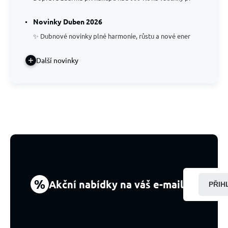
Novinky Duben 2026
✨ Dubnové novinky plné harmonie, růstu a nové ener
Další novinky
%
Akční nabídky na váš e-mail
PŘIH