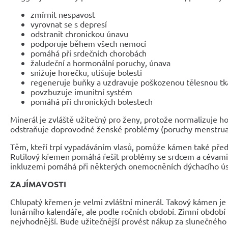
zmírnit nespavost
vyrovnat se s depresí
odstranit chronickou únavu
podporuje během všech nemocí
pomáhá při srdečních chorobách
žaludeční a hormonální poruchy, únava
snižuje horečku, utišuje bolesti
regeneruje buňky a uzdravuje poškozenou tělesnou tk
povzbuzuje imunitní systém
pomáhá při chronických bolestech
Minerál je zvláště užitečný pro ženy, protože normalizuje h
odstraňuje doprovodné ženské problémy (poruchy menstrua
Těm, kteří trpí vypadáváním vlasů, pomůže kámen také předc
Rutilový křemen pomáhá řešit problémy se srdcem a cévami
inkluzemi pomáhá při některých onemocněních dýchacího ús
ZAJÍMAVOSTI
Chlupatý křemen je velmi zvláštní minerál. Takový kámen je 
lunárního kalendáře, ale podle ročních období. Zimní období
nejvhodnější. Bude užitečnější provést nákup za slunečného