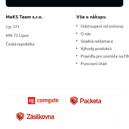
nejdokonalejší
léčitel
MaKS Team s.r.o.
Vše o nákupu
Odstoupení od smlouvy
č:p: 371
O nás
696 72 Lipov
Snadná reklamace
Česká republika
Výhody produktů
Pravidla pro soutěže na FB
Puncovní úřad