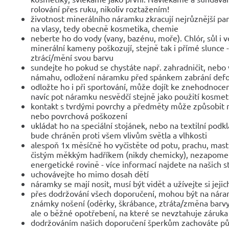
rolování přes ruku, nikoliv roztažením!
životnost minerálního náramku zkracují nejrůznější parf
na vlasy, tedy obecně kosmetika, chemie
neberte ho do vody (vany, bazénu, moře). Chlór, sůl i 
minerální kameny poškozují, stejně tak i přímé slunce 
ztrácí/mění svou barvu
sundejte ho pokud se chystáte např. zahradničit, nebo 
námahu, odložení náramku před spánkem zabrání def
odložte ho i při sportování, může dojít ke znehodnocen
navíc pot náramku nesvědčí stejně jako použití kosmet
kontakt s tvrdými povrchy a předměty může způsobit 
nebo povrchová poškození
ukládat ho na speciální stojánek, nebo na textilní podk
bude chráněn proti všem vlivům světla a vlhkosti
alespoň 1x měsíčně ho vyčistěte od potu, prachu, mast
čistým měkkým hadříkem (nikdy chemicky), nezapomeňte
energetické rovině - více informací najdete na našich 
uchovávejte ho mimo dosah dětí
náramky se mají nosit, musí být vidět a užívejte si jejic
přes dodržování všech doporučení, mohou být na nár
známky nošení (oděrky, škrábance, ztráta/změna barvy
ale o běžné opotřebení, na které se nevztahuje záruka
dodržováním našich doporučení šperkům zachováte pů