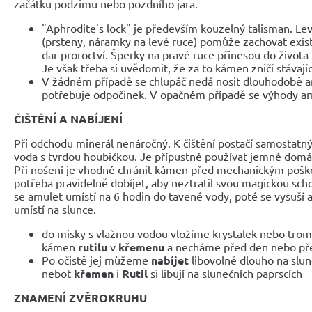
začátku podzimu nebo pozdního jara.
"Aphrodite's lock" je především kouzelný talisman. L
(prsteny, náramky na levé ruce) pomůže zachovat existu
dar proroctví. Šperky na pravé ruce přinesou do život
Je však třeba si uvědomit, že za to kámen zničí stávajíc
V žádném případě se chlupáč nedá nosit dlouhodobě an
potřebuje odpočinek. V opačném případě se výhody a
ČIŠTĚNÍ A NABÍJENÍ
Při odchodu minerál nenáročný. K čištění postačí samostatn
voda s tvrdou houbičkou. Je přípustné používat jemné domácí
Při nošení je vhodné chránit kámen před mechanickým poš
potřeba pravidelně dobíjet, aby neztratil svou magickou sc
se amulet umístí na 6 hodin do tavené vody, poté se vysuší a
umístí na slunce.
do misky s vlažnou vodou vložíme krystalek nebo trom
kámen
rutilu
v
křemenu
a necháme před den nebo pře
Po očistě jej můžeme
nabíjet
libovolně dlouho na slunc
neboť
křemen
i
Rutil
si libují na slunečních paprscích
ZNAMENÍ ZVĚROKRUHU