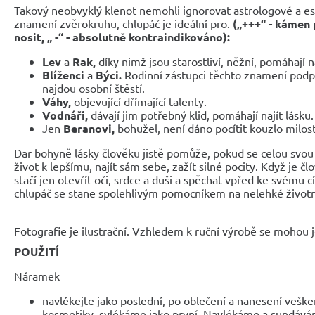
Takový neobvyklý klenot nemohli ignorovat astrologové a eso
znamení zvěrokruhu, chlupáč je ideální pro.
(„+++“ - kámen p
nosit, „ -“ - absolutně kontraindikováno):
Lev
a
Rak,
díky nimž jsou starostliví, něžní, pomáhají na
Blíženci
a
Býci.
Rodinní zástupci těchto znamení podpo
najdou osobní štěstí.
Váhy,
objevující dřímající talenty.
Vodnáři,
dávají jim potřebný klid, pomáhají najít lásku.
Jen
Beranovi,
bohužel, není dáno pocítit kouzlo milo
Dar bohyně lásky člověku jistě pomůže, pokud se celou svou 
život k lepšímu, najít sám sebe, zažít silné pocity. Když je 
stačí jen otevřít oči, srdce a duši a spěchat vpřed ke svému c
chlupáč se stane spolehlivým pomocníkem na nelehké životn
Fotografie je ilustrační. Vzhledem k ruční výrobě se mohou je
POUŽITÍ
Náramek
navlékejte jako poslední, po oblečení a nanesení veške
kosmetiky, svlékáme jako první. Navlékáme a sundáv