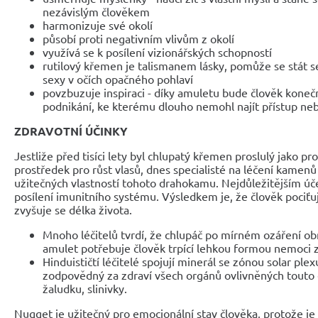
nezávislým člověkem
harmonizuje své okolí
působí proti negativním vlivům z okolí
využívá se k posílení vizionářských schopností
rutilový křemen je talismanem lásky, pomůže se stát se
sexy v očích opačného pohlaví
povzbuzuje inspiraci - díky amuletu bude člověk koneč
podnikání, ke kterému dlouho nemohl najít přístup neb
ZDRAVOTNÍ ÚČINKY
Jestliže před tisíci lety byl chlupatý křemen proslulý jako pro
prostředek pro růst vlasů, dnes specialisté na léčení kamenů 
užitečných vlastností tohoto drahokamu. Nejdůležitějším úče
posílení imunitního systému. Výsledkem je, že člověk pociťuje
zvyšuje se délka života.
Mnoho léčitelů tvrdí, že chlupáč po mírném ozáření ob
amulet potřebuje člověk trpící lehkou formou nemoci z
Hinduističtí léčitelé spojují minerál se zónou solar plex
zodpovědný za zdraví všech orgánů ovlivněných touto ča
žaludku, slinivky.
Nugget je užitečný pro emocionální stav člověka, protože je