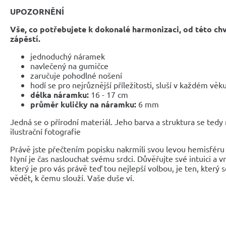
UPOZORNĚNÍ
Vše, co potřebujete k dokonalé harmonizaci, od této ch
zápěstí.
jednoduchý náramek
navlečený na gumičce
zaručuje pohodlné nošení
hodí se pro nejrůznější příležitosti, sluší v každém věk
délka náramku:
16 - 17 cm
průměr kuličky na náramku:
6 mm
Jedná se o přírodní materiál. Jeho barva a struktura se tedy
ilustrační fotografie
Právě jste přečtením popisku nakrmili svou levou hemisféru 
Nyní je čas naslouchat svému srdci. Důvěřujte své intuici a 
který je pro vás právě teď tou nejlepší volbou, je ten, který 
vědět, k čemu slouží. Vaše duše ví.