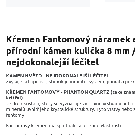
Křemen Fantomový náramek e
přírodní kámen kulička 8 mm /
nejdokonalejší léčitel
KÁMEN HVĚZD - NEJDOKONALEJŠÍ LÉČITEL
Zvyšuje schopnosti, stimuluje imunitní systém, pomáhá pře
KŘEMEN FANTOMOVÝ - PHANTON QUARTZ
(také zná
křišťál)
Je druh křišťálu, který se vyznačuje vnitřními vrstvami nebo
minerálů uvnitř jeho krystalické struktury. Tyto vrstvy nebo 
fantomy
Fantomový křemen má spirituální a léčebné vlastnosti