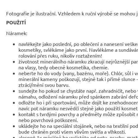
Fotografie je ilustrační. Vzhledem k ruční výrobě se mohou je
POUŽITÍ
Náramek:
navlékejte jako poslední, po oblečení a nanesení veške
kosmetiky, svlékáme jako první. Navlékáme a sundáv
rolování přes ruku, nikoliv roztažením!
životnost minerálního náramku zkracují nejrůznější parf
na vlasy, tedy obecně kosmetika, chemie.
neberte ho do vody (vany, bazénu, moře). Chlór, sůl i 
minerální kameny poškozují, stejně tak i přímé slunce 
ztrácí/mění svou barvu.
sundejte ho pokud se chystáte např. zahradničit, nebo 
námahu, odložení náramku před spánkem zabrání def
odložte ho i při sportování, může dojít ke znehodnocen
navíc pot náramku nesvědčí stejně jako použití kosmet
kontakt s tvrdými povrchy a předměty může způsobit 
nebo povrchová poškození.
ukládejte ho na speciální stojánek, nebo na textilní po
bude chráněn proti všem vlivům světla a vlhkosti.
alespoň 1x měsíčně ho vyčistěte od potu, prachu, mast