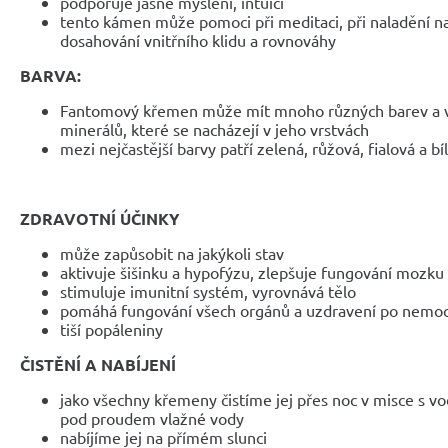
podporuje jasné myšlení, intuici
tento kámen může pomoci při meditaci, při naladění na
dosahování vnitřního klidu a rovnováhy
BARVA:
Fantomový křemen může mít mnoho různých barev a vzo
minerálů, které se nacházejí v jeho vrstvách
mezi nejčastější barvy patří zelená, růžová, fialová a bí
ZDRAVOTNÍ ÚČINKY
může zapůsobit na jakýkoli stav
aktivuje šišinku a hypofýzu, zlepšuje fungování mozku
stimuluje imunitní systém, vyrovnává tělo
pomáhá fungování všech orgánů a uzdravení po nemoc
tiší popáleniny
ČISTĚNÍ A NABÍJENÍ
jako všechny křemeny čistíme jej přes noc v misce s
pod proudem vlažné vody
nabíjíme jej na přímém slunci