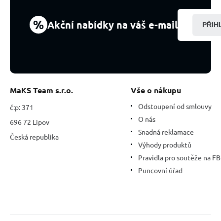
16
-
%
Akční nabídky na váš e-mail
PŘIH
17
cm,
nejdokonalejší
léčitel
MaKS Team s.r.o.
Vše o nákupu
Odstoupení od smlouvy
č:p: 371
O nás
696 72 Lipov
Snadná reklamace
Česká republika
Výhody produktů
Pravidla pro soutěže na FB
Puncovní úřad