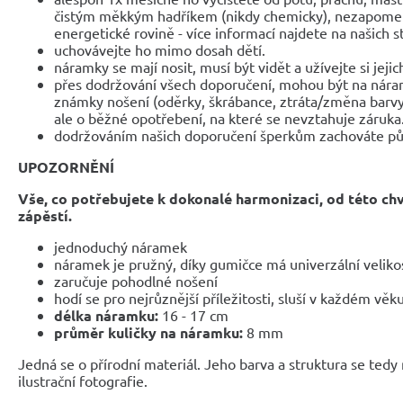
čistým měkkým hadříkem (nikdy chemicky), nezapomeňte
energetické rovině - více informací najdete na našich 
uchovávejte ho mimo dosah dětí.
náramky se mají nosit, musí být vidět a užívejte si jejic
přes dodržování všech doporučení, mohou být na nár
známky nošení (oděrky, škrábance, ztráta/změna barvy
ale o běžné opotřebení, na které se nevztahuje záruka
dodržováním našich doporučení šperkům zachováte pů
UPOZORNĚNÍ
Vše, co potřebujete k dokonalé harmonizaci, od této ch
zápěstí.
jednoduchý náramek
náramek je pružný, díky gumičce má univerzální veliko
zaručuje pohodlné nošení
hodí se pro nejrůznější příležitosti, sluší v každém věk
délka náramku:
16 - 17 cm
průměr kuličky na náramku:
8 mm
Jedná se o přírodní materiál. Jeho barva a struktura se tedy
ilustrační fotografie.