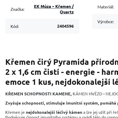
EK Múza – Křemen /
Materiál:
Značka:
Quartz
Výrobce:
2404596
Kód:
Křemen čirý Pyramida přírodn
2 x 1,6 cm čistí - energie - har
emoce 1 kus, nejdokonalejší lé
KŘEMEN S
CHOPNOSTI KAMENE,
KÁMEN HVĚZD
-
NEJDO
Zvyšuje schopnosti, stimuluje imunitní systém, pomáhá
Křemen je
nejdokonalejší léčivý kámen
a lze jej užít při 
Podněcuje činnost imunitního systému a uvádí tělo do rovno