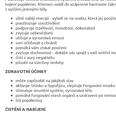
hojení popálenin. Křemen uvádí do vzájemné harmonie čakry
s vyššími jemnými těly.
silně nabíjí energií - vyladí se na osobu, která jej použí
povzbuzuje soustředění
podporuje trpělivost, moudrost, dokonalost
zvyšuje sebevědomí
utišuje a vyrovnává emoce
umí očišťovat a chránit
pomáhá vám získat poučení
zvyšuje duchovnost - dokáže vás spojit s vaší vnitřní m
čistí z aury negativitu
působí na všechny neduhy
ZDRAVOTNÍ ÚČINKY
může zapůsobit na jakýkoli stav
aktivuje šišinku a hypofýzu, zlepšuje fungování mozku
stimuluje imunitní systém, vyrovnává tělo
pomáhá fungování všech orgánů a uzdravení po nemoc
tiší popáleniny
ČISTĚNÍ A NABÍJENÍ