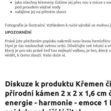
jako všechny křemeny čistíme jej přes noc v misce s
pod proudem vlažné vody
nabíjíme jej na přímém slunci
Fotografie je ilustrační. Vzhledem k ruční výrobě se mohou je
UPOZORNĚNÍ
Právě jste přečtením popisku nakrmili svou levou hemisféru 
Nyní je čas naslouchat svému srdci. Důvěřujte své intuici a 
který je pro vás právě teď tou nejlepší volbou, je ten, který 
vědět, k čemu slouží. Vaše duše ví.
Diskuze k produktu
Křemen č
přírodní kámen 2 x 2 x 1,6 cm č
energie - harmonie - emoce 1 