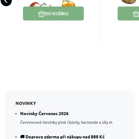
správná volba. Aktivuje energii
zpomalit.
Oblíbený
Porovnat
akce a výsledků.
DO KOŠÍKU
NOVINKY
Novinky Červenec 2026
Červencové Novinky plné čistoty, harmonie a síly m
🚚 Doprava zdarma při nákupu nad 888 Kč