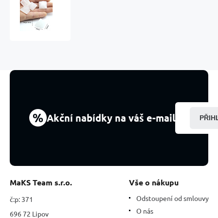
Křemen
čirý
Pyramida
přírodní
kámen
2
x
2
x
1,6
cm
čistí
%
Akční nabídky na váš e-mail
PŘIH
-
energie
-
harmonie
-
emoce
1
MaKS Team s.r.o.
Vše o nákupu
kus,
nejdokonalejší
Odstoupení od smlouvy
č:p: 371
léčitel
O nás
696 72 Lipov