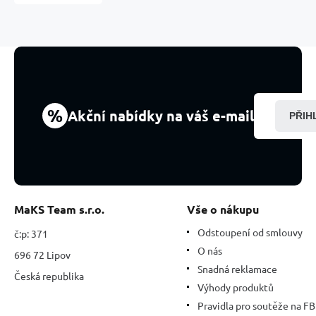
přírodní
kámen,
ručně
broušená
figurka
2,2
x
10
%
Akční nabídky na váš e-mail
PŘIH
mm,
kámen
pozitivní
energie
MaKS Team s.r.o.
Vše o nákupu
Odstoupení od smlouvy
č:p: 371
O nás
696 72 Lipov
Snadná reklamace
Česká republika
Výhody produktů
Pravidla pro soutěže na FB