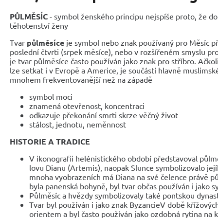
PŮLMĚSÍC
- symbol ženského principu nejspíše proto, že do
těhotenství ženy
Tvar
půlměsíce
je symbol nebo znak používaný pro Měsíc př
poslední čtvrti (srpek měsíce), nebo v rozšířeném smyslu pr
je tvar půlměsíce často používán jako znak pro stříbro. Ačko
lze setkat i v Evropě a Americe, je součástí hlavně muslimské 
mnohem frekventovanější než na západě
symbol moci
znamená otevřenost, koncentraci
odkazuje překonání smrti skrze věčný život
stálost, jednotu, neměnnost
HISTORIE A TRADICE
V ikonografii helénistického období představoval půl
lovu Dianu (Artemis), naopak Slunce symbolizovalo její
mnoha vyobrazeních má Diana na své čelence právě pů
byla panenská bohyně, byl tvar občas používán i jako 
Půlměsíc a hvězdy symbolizovaly také pontskou dynast
Tvar byl používán i jako znak ByzancieV době křížových
orientem a byl často používán jako ozdobná rytina na k