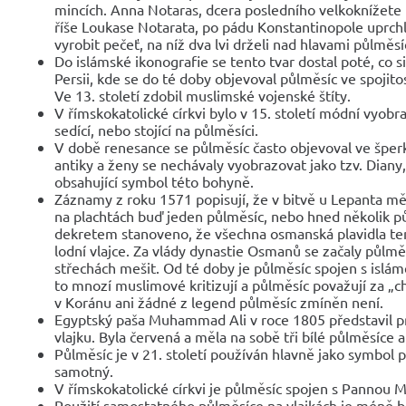
mincích. Anna Notaras, dcera posledního velkoknížete
říše Loukase Notarata, po pádu Konstantinopole uprchla 
vyrobit pečeť, na níž dva lvi drželi nad hlavami půlměs
Do islámské ikonografie se tento tvar dostal poté, co 
Persii, kde se do té doby objevoval půlměsíc ve spojit
Ve 13. století zdobil muslimské vojenské štíty.
V římskokatolické církvi bylo v 15. století módní vyob
sedící, nebo stojící na půlměsíci.
V době renesance se půlměsíc často objevoval ve šperka
antiky a ženy se nechávaly vyobrazovat jako tzv. Diany,
obsahující symbol této bohyně.
Záznamy z roku 1571 popisují, že v bitvě u Lepanta m
na plachtách buď jeden půlměsíc, nebo hned několik p
dekretem stanoveno, že všechna osmanská plavidla te
lodní vlajce. Za vlády dynastie Osmanů se začaly půlmě
střechách mešit. Od té doby je půlměsíc spojen s islá
to mnozí muslimové kritizují a půlměsíc považují za „
v Koránu ani žádné z legend půlměsíc zmíněn není.
Egyptský paša Muhammad Ali v roce 1805 představil pr
vlajku. Byla červená a měla na sobě tři bílé půlměsíce a 
Půlměsíc je v 21. století používán hlavně jako symbol p
samotný.
V římskokatolické církvi je půlměsíc spojen s Pannou Ma
Použití samostatného půlměsíce na vlajkách je méně b