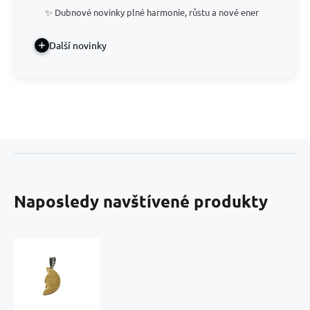
✨ Dubnové novinky plné harmonie, růstu a nové ener
Další novinky
Naposledy navštívené produkty
Jaspis
žlutý
Měsíc
přívěsek