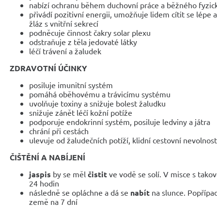
nabízí ochranu během duchovní práce a běžného fyzic
přivádí pozitivní energii, umožňuje lidem cítit se lépe
žláz s vnitřní sekrecí
podněcuje činnost čakry solar plexu
odstraňuje z těla jedovaté látky
léčí trávení a žaludek
ZDRAVOTNÍ ÚČINKY
posiluje imunitní systém
pomáhá oběhovému a trávicímu systému
uvolňuje toxiny a snižuje bolest žaludku
snižuje zánět léčí kožní potíže
podporuje endokrinní systém, posiluje ledviny a játra
chrání při cestách
ulevuje od žaludečních potíží, klidní cestovní nevolno
ČIŠTĚNÍ A NABÍJENÍ
jaspis
by se měl
čistit
ve vodě se solí. V misce s tak
24 hodin
následně se opláchne a dá se
nabít
na slunce. Popřípa
země na 7 dní