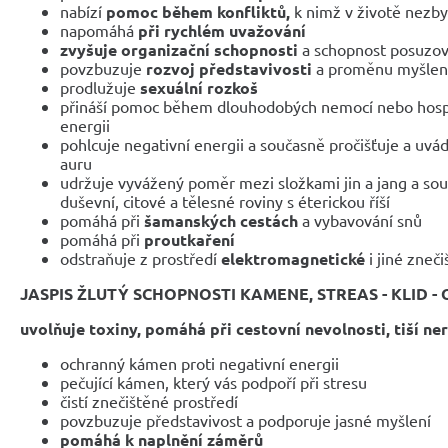
nabízí
pomoc během konfliktů,
k nimž v životě nezby
napomáhá
při rychlém uvažování
zvyšuje organizační schopnosti
a schopnost posuzova
povzbuzuje
rozvoj představivosti
a proměnu myšlene
prodlužuje
sexuální rozkoš
přináší pomoc během dlouhodobých nemocí nebo hospi
energii
pohlcuje negativní energii a současně pročišťuje a uvá
auru
udržuje vyvážený poměr mezi složkami jin a jang a sou
duševní, citové a tělesné roviny s éterickou říší
pomáhá při
šamanských cestách
a vybavování snů
pomáhá při
proutkaření
odstraňuje z prostředí
elektromagnetické
i jiné zneč
JASPIS ŽLUTÝ SCHOPNOSTI KAMENE, STREAS - KLID -
uvolňuje toxiny, pomáhá při cestovní nevolnosti, tiší ne
ochranný kámen proti negativní energii
pečující kámen, který vás podpoří při stresu
čistí znečištěné prostředí
povzbuzuje představivost a podporuje jasné myšlení
pomáhá k naplnění záměrů