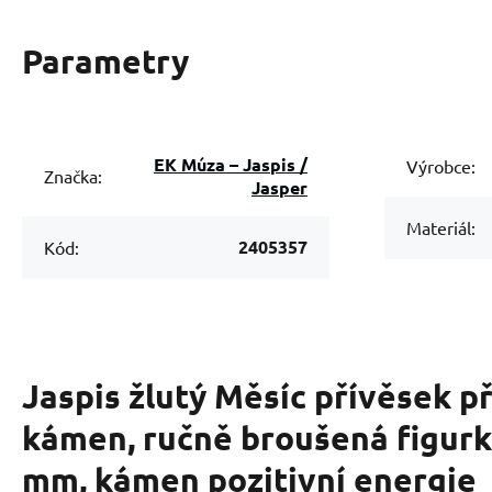
Parametry
EK Múza – Jaspis /
Výrobce:
Značka:
Jasper
Materiál:
2405357
Kód:
Jaspis žlutý Měsíc přívěsek p
kámen, ručně broušená figurka
mm, kámen pozitivní energie