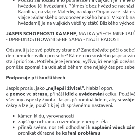
hvězdou (či hvězdami). Půlměsíc bez hvězd se nachází n
Karolína, na vlajce Malediv, na vlajce Organizace islám
vlajce Súdánského osvobozeneckého hnutí. V kombinac
hvězdami) je na vlajkách většiny států Blízkého východ
JASPIS SCHOPNOSTI KAMENE,
MATKA VŠECH MINERÁLŮ 
- UPŘEDNOSTŇOVÁNÍ SEBE SAMA - NAJÍT RADOST
Odsunuli jste své potřeby stranou? Zanedbáváte péči o sebe? 
den neměli chvilku pro sebe? Kámen oceánského jaspisu vám
stali prioritou. Potřebujete jemnou, vyživující energii oceán
pomůže zpomalit a udělat si během dne nějaký čas pro sebe
Podporuje při konfliktech
Jaspis proslul jako
„nejlepší živitel".
Nabízí oporu
a
pomoc
ve
stresu,
přináší
klid
a
uvědomění
celku. Používá
všechny aspekty života. Jaspis připomíná lidem, aby si
vzáje
čakry a lze jej použít k jejich správnému nastaveni.
kámen klidu, vyrovnanosti
zajišťuje ochranu a uzemňuje energie těla
přináší svému nositeli odhodlání k
naplnění všech zá
pronikat důrazně ke
kořeni problému