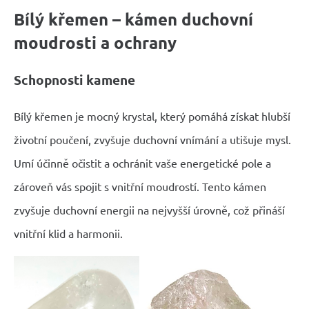
Bílý křemen – kámen duchovní
moudrosti a ochrany
Schopnosti kamene
Bílý křemen je mocný krystal, který pomáhá získat hlubší
životní poučení, zvyšuje duchovní vnímání a utišuje mysl.
Umí účinně očistit a ochránit vaše energetické pole a
zároveň vás spojit s vnitřní moudrostí. Tento kámen
zvyšuje duchovní energii na nejvyšší úrovně, což přináší
vnitřní klid a harmonii.