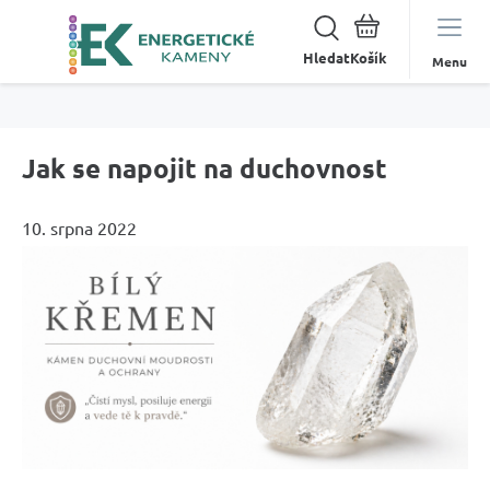
Hledat
Menu
Jak se napojit na duchovnost
10. srpna 2022