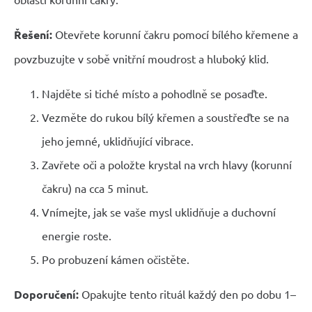
Řešení:
Otevřete korunní čakru pomocí bílého křemene a
povzbuzujte v sobě vnitřní moudrost a hluboký klid.
Najděte si tiché místo a pohodlně se posaďte.
Vezměte do rukou bílý křemen a soustřeďte se na
jeho jemné, uklidňující vibrace.
Zavřete oči a položte krystal na vrch hlavy (korunní
čakru) na cca 5 minut.
Vnímejte, jak se vaše mysl uklidňuje a duchovní
energie roste.
Po probuzení kámen očistěte.
Doporučení:
Opakujte tento rituál každý den po dobu 1–