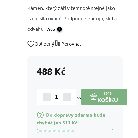
Kámen, který září v temnotě stejně jako
tvoje síla uvnitř. Podporuje energii, klid a
odvahu.
Více
Oblíbený
Porovnat
488
Kč
DO
ks
KOŠÍKU
Do dopravy zdarma bude
chybět jen
511
Kč