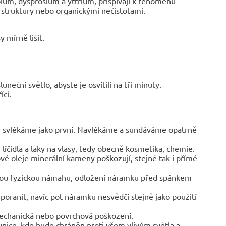
bium, dysprosium a yttrium, přispívají k fenoménu
 struktury nebo organickými nečistotami.
 mírně lišit.
uneční světlo, abyste je osvítili na tři minuty.
ící.
y, svlékáme jako první. Navlékáme a sundáváme opatrně
líčidla a laky na vlasy, tedy obecně kosmetika, chemie.
vé oleje minerální kameny poškozují, stejně tak i přímé
jinou fyzickou námahu, odložení náramku před spánkem
poranit, navíc pot náramku nesvědčí stejně jako použití
mechanická nebo povrchová poškození.
ovnice, kde bude chráněn proti všem vlivům světla a