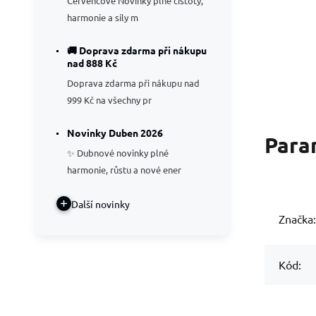
Červencové Novinky plné čistoty,
harmonie a síly m
🚚 Doprava zdarma při nákupu
nad 888 Kč
Doprava zdarma při nákupu nad
999 Kč na všechny pr
Novinky Duben 2026
Para
✨ Dubnové novinky plné
harmonie, růstu a nové ener
Další novinky
Značka:
Kód: