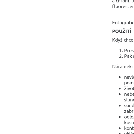
a chrom. J
fluoresce
Fotografie
POUŽITÍ
Když chcet
Pros
Pak 
Náramek:
navl
pomo
živo
nebe
slun
sund
zabr
odlo
kosm
kont
uklá