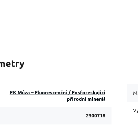
metry
EK Múza – Fluorescenční / Fosforeskující
Ma
přírodní minerál
Vý
2300718