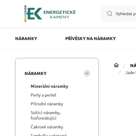
NÁRAMKY
PŘÍVĚSKY NA NÁRAMKY
N
Jade 
NÁRAMKY
Minerální náramky
Perly a perleť
Přírodní náramky
Svítící náramky,
fosforeskující
Čakrové náramky
Samballa a pletené