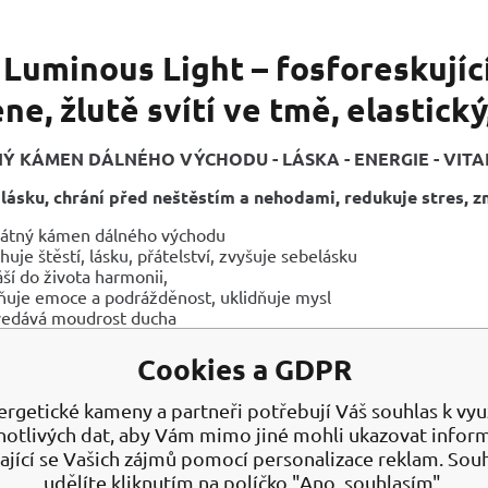
 Luminous Light – fosforeskujíc
e, žlutě svítí ve tmě, elastick
Ý KÁMEN DÁLNÉHO VÝCHODU - LÁSKA - ENERGIE - VITA
 lásku, chrání před neštěstím a nehodami, redukuje stres, 
átný kámen dálného východu
ahuje štěstí, lásku, přátelství, zvyšuje sebelásku
áší do života harmonii,
ňuje emoce a podrážděnost, uklidňuje mysl
edává moudrost ducha
ní před neštěstími a nehodami
ahuje peníze
Cookies a GDPR
vá prosperující energii při obchodních jednáních
ílu prodlužovat život
ergetické kameny a partneři potřebují Váš souhlas k využ
notlivých dat, aby Vám mimo jiné mohli ukazovat infor
NÍ ÚČINKY
ající se Vašich zájmů pomocí personalizace reklam. Sou
luje nervový systém zahání noční můry, navozuje klidný spánek
udělíte kliknutím na políčko "Ano, souhlasím".