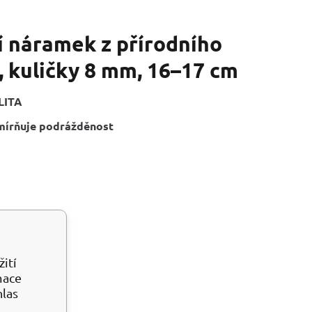
í náramek z přírodního
ý, kuličky 8 mm, 16–17 cm
LITA
zmírňuje podrážděnost
ití
mace
hlas