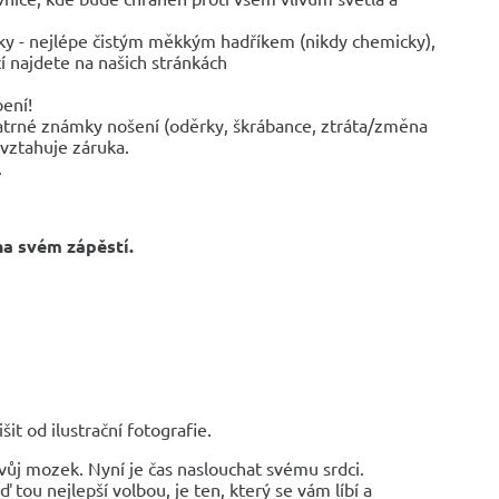
ky - nejlépe čistým měkkým hadříkem (nikdy chemicky),
í najdete na našich stránkách
bení!
trné známky nošení (oděrky, škrábance, ztráta/změna
evztahuje záruka.
.
na svém zápěstí.
it od ilustrační fotografie.
vůj mozek. Nyní je čas naslouchat svému srdci.
 tou nejlepší volbou, je ten, který se vám líbí a