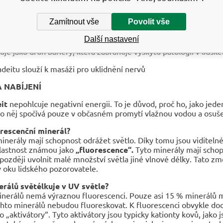
luje imunitní systém
bí jako lék proti bolesti při onemocnění močového měchýře ne
Zamítnout vše
Povolit vše
říznivý účinek na orgány gastrointestinálního traktu
 zlepšit sluchovou a zrakovou ostrost
Další nastavení
há při problémech s otěhotněním, usnadňuje porod
uje jako druh bariéry, která zabraňuje výskytu patologií v lidsk
deitu slouží k masáži pro uklidnění nervů
A NABÍJENÍ
it
nepohlcuje negativní energii. To je důvod, proč ho, jako je
 o něj spočívá pouze v občasném promytí vlažnou vodou a osušení
orescenční minerál?
nerály mají schopnost odrážet světlo. Díky tomu jsou viditelné
vlastnost známou jako
„fluorescence“.
Tyto minerály mají schop
později uvolnit malé množství světla jiné vlnové délky. Tato 
 oku lidského pozorovatele.
erálů světélkuje v UV světle?
nerálů nemá výraznou fluorescenci. Pouze asi 15 % minerálů má f
hto minerálů nebudou fluoreskovat. K fluorescenci obvykle doch
 „aktivátory“. Tyto aktivátory jsou typicky kationty kovů, jako 