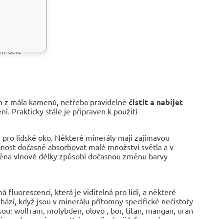
bo ledvin
ém těle
den z mála kamenů, netřeba pravidelně
čistit a nabíjet
. Prakticky stále je připraven k použití
 pro lidské oko. Některé minerály mají zajímavou
nost dočasně absorbovat malé množství světla a v
změna vlnové délky způsobí dočasnou změnu barvy
luorescenci, která je viditelná pro lidi, a některé
ází, když jsou v minerálu přítomny specifické nečistoty
jsou: wolfram, molybden, olovo , bor, titan, mangan, uran