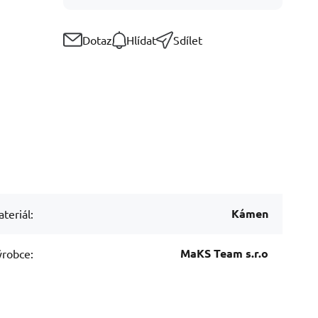
Dotaz
Hlídat
Sdílet
Kámen
teriál:
MaKS Team s.r.o
robce: