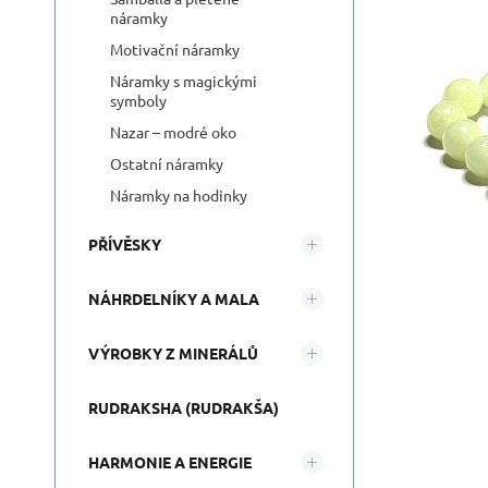
náramky
Motivační náramky
Náramky s magickými
symboly
Nazar – modré oko
Ostatní náramky
Náramky na hodinky
PŘÍVĚSKY
NÁHRDELNÍKY A MALA
VÝROBKY Z MINERÁLŮ
RUDRAKSHA (RUDRAKŠA)
HARMONIE A ENERGIE