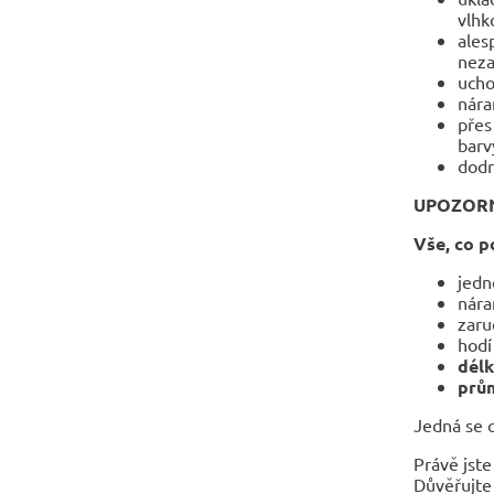
vlhko
ales
neza
ucho
nára
přes
barv
dodr
UPOZOR
Vše, co p
jedn
nára
zaru
hodí
dél
prům
Jedná se o
Právě jste
Důvěřujte 