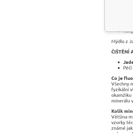
posi
půso
má p
může
pomá
fung
Mýdlo z Ja
ČIŠTĚNÍ 
Jade
Péči
Co je flu
Všechny mi
fyzikální 
okamžiku 
minerálu v
Kolik min
Většina mi
vzorky těc
známé jako