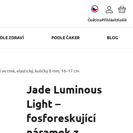
Čeština
Přihlásit
Košík
DLE ZDRAVÍ
PODLE ČAKER
BLOG
í ve tmě, elastický, kuličky 8 mm, 16–17 cm
Jade Luminous
Light –
fosforeskující
náramek z