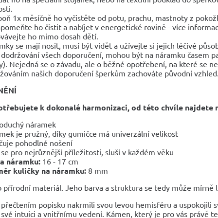
sti.
poň 1x měsíčně ho vyčistěte od potu, prachu, mastnoty z pokož
pomeňte ho čistit a nabíjet v energetické rovině - více informac
vávejte ho mimo dosah dětí.
mky se mají nosit, musí být vidět a užívejte si jejich léčivé půso
 dodržování všech doporučení, mohou být na náramku časem pa
y). Nejedná se o závadu, ale o běžné opotřebení, na které se n
žováním našich doporučení šperkům zachováte původní vzhled
NĚNÍ
otřebujete k dokonalé harmonizaci, od této chvíle najdete 
oduchý náramek
mek je pružný, díky gumičce má univerzální velikost
čuje pohodlné nošení
 se pro nejrůznější příležitosti, sluší v každém věku
ka náramku:
16 - 17 cm
ěr kuličky na náramku:
8 mm
 přírodní materiál. Jeho barva a struktura se tedy může mírně liš
 přečtením popisku nakrmili svou levou hemisféru a uspokojili s
své intuici a vnitřnímu vedení. Kámen, který je pro vás právě teď