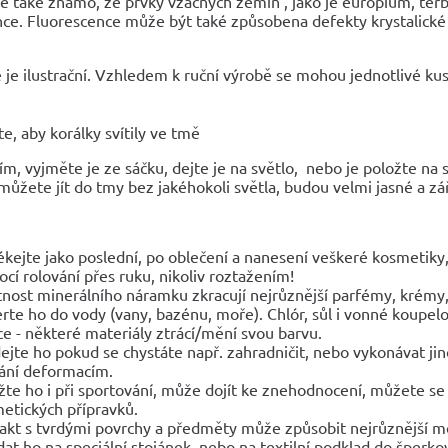
e také známo, že prvky vzácných zemin , jako je europium, ter
nce. Fluorescence může být také způsobena defekty krystalické
 je ilustrační. Vzhledem k ruční výrobě se mohou jednotlivé kusy
e, aby korálky svítily ve tmě
ím, vyjměte je ze sáčku, dejte je na světlo, nebo je položte na sl
můžete jít do tmy bez jakéhokoli světla, budou velmi jasné a zář
ékejte jako poslední, po oblečení a nanesení veškeré kosmetik
cí rolování přes ruku, nikoliv roztažením!
tnost minerálního náramku zkracují nejrůznější parfémy, krémy, 
rte ho do vody (vany, bazénu, moře). Chlór, sůl i vonné koupelo
ce - některé materiály ztrácí/mění svou barvu.
ejte ho pokud se chystáte např. zahradničit, nebo vykonávat 
ání deformacím.
žte ho i při sportování, může dojít ke znehodnocení, můžete se 
etických přípravků.
akt s tvrdými povrchy a předměty může způsobit nejrůznější 
dat ho na speciální stojánek, nebo na textilní podklad do šperk