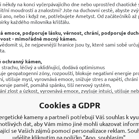
 si někdy na konci vyčerpávajícího dne nebo uprostřed chaotické 
itřní moudrostí a znalostmi? Jste na duchovní cestě, abyste zvý
 ano, nebo i když ne, potřebujete Ametyst. Od začátečníků až 
bírky každého milovníka křišťálu.
 emoce, podporuje lásku, věrnost, chrání, podporuje duch
vost -
mimořádně mocný kámen.
domit si, že nejpevnější hranice jsou ty, které sami sobě urč
ota.
ě ochranný kámen,
i strachu, léčivý a uklidňující, dodává optimismus
uje geopatogenní zóny, rozpouští, blokuje negativní energie pr
ní, utišuje mysl, vyrovnává emoce, snižuje stres a napětí, chrán
oruje paměť, pomáhá spánku, tiší nervový systém,
ání zlost a úzkost, vyrovnává emoce, zvyšuje intuici, utišuje ne
luje psychiku a meditaci;
zbuzuje
a
posiluje lásku, věrnost,
duchovní moudrost, zvyšuje 
Cookies a GDPR
ní negativní pocity
pšuje, posiluje paměť, zvyšuje motivaci, pomáhá soustředění a s
ergetické kameny a partneři potřebují Váš souhlas k využ
tal
dodává
sv
é
mu
nositeli odvahu
a je
ochranným amuletem 
notlivých dat, aby Vám mimo jiné mohli ukazovat infor
ouští obavy a úzkost, utišuje nadměrně aktivní mysl,
ající se Vašich zájmů pomocí personalizace reklam. Sou
ysoké spirituální vibrace, podporuje představivost - ideální krys
udělíte kliknutím na políčko "Ano, souhlasím".