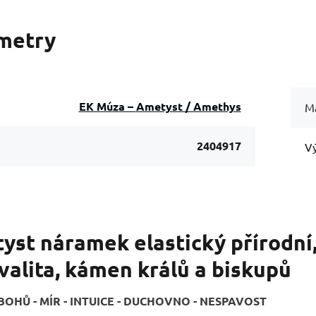
metry
EK Múza – Ametyst / Amethys
Ma
2404917
Vý
st náramek elastický přírodní,
valita, kámen králů a biskupů
OHŮ - MÍR - INTUICE - DUCHOVNO - NESPAVOST