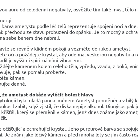
vou auru od celodenní negativity, osvěžíte tím také mysl, tělo i
nergii
barva ametystu podle léčitelů reprezentuje spojení noci a dne
 přechodu ze stavu probuzení do spánku. Je to mocný a ochranit
 na sebe během dne nabrali.
avte se rovně v klidném pokoji a vezměte do rukou ametyst.
ete oči a požádejte krystal, aby odehnal veškerou negativitu a
adil je vyššími spirituálními vibracemi.
íždějte kamenem kolem celého těla, vpředu, vzadu, z boků, vním
vuje, pak se pomalu proberte.
těte kámen.
ujte denně.
e, že ametyst dokáže vyléčit bolest hlavy
tologii byla mladá panna jménem Ametyst proměněna v bílý křiš
okusil zabít, když zjistil, že dívka nepije alkohol. Dionýsos pak j
 křišťál, který se přeměnil v kámen, jenž dnes známe jako amet
čit.
 očišťující a ochraňující krystal. Jeho purpurová barva se spojuje
 Je znám jako léčivý kámen a před mnoha lety se jím často roztír