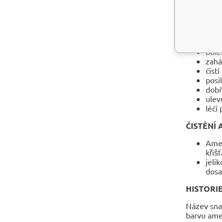
ZDRAVOT
spoj
čistí
potl
bole
zahá
čist
posi
dobře
ulev
léčí
ČISTĚNÍ 
Amety
křiš
jelik
dosa
HISTORI
Název sna
barvu ame