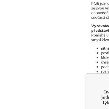
Přáli jste
se svou vn
odpověděli
součástí s
Vyrovnává
představi
Pomáhá uvě
smysl živ
siln
prot
blok
chrá
podp
rozh
posi
pov
odhá
vyle
En
krys
jed
rozp
týk
má v