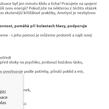
situace byť jen minutu klidu a ticha? Pracujete na spojení
šili svou energii? Pokud jste na některou z těchto otázek
po zkušenější křišťálové praktiky, Ametyst je nezbytnou
ovnost, pomáhá při bolestech hlavy, podporuje
ujeme - s jeho pomocí je můžeme prolomit a najít nový
ostředí
í před útoky na psychiku, probouzí božskou lásku,
bo povzbuzuje podle potřeby, přináší poklid a mír,
intuici
tabilitě myšlenek,
ití
poutníků
mace
hlas
tal pro meditaci