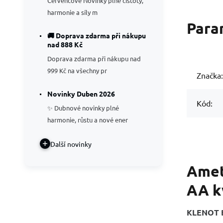
Červencové Novinky plné čistoty,
harmonie a síly m
Para
🚚 Doprava zdarma při nákupu
nad 888 Kč
Doprava zdarma při nákupu nad
999 Kč na všechny pr
Značka:
Novinky Duben 2026
Kód:
✨ Dubnové novinky plné
harmonie, růstu a nové ener
Další novinky
Amety
AA k
KLENOT B