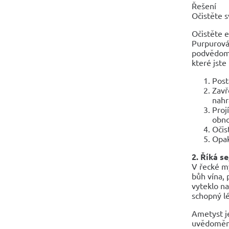
Řešení
Očistěte s
Očistěte e
Purpurová 
podvědomí:
které jste
Post
Zavř
nahr
Proj
obno
Očis
Opak
2. Říká s
V řecké my
bůh vína, p
vyteklo na
schopný lé
Ametyst je
uvědomění.