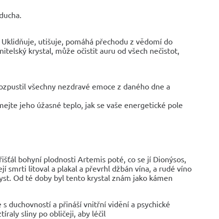
 ducha.
. Uklidňuje, utišuje, pomáhá přechodu z vědomí do
elský krystal, může očistit auru od všech nečistot,
 rozpustil všechny nezdravé emoce z daného dne a
ejte jeho úžasné teplo, jak se vaše energetické pole
ťál bohyní plodnosti Artemis poté, co se jí Dionýsos,
ejí smrti litoval a plakal a převrhl džbán vína, a rudé víno
yst. Od té doby byl tento krystal znám jako kámen
 s duchovností a přináší vnitřní vidění a psychické
aly sliny po obličeji, aby léčil