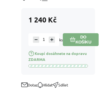
1 240
Kč
DO
ks
KOŠÍKU
Koupí dosáhnete na dopravu
ZDARMA
Dotaz
Hlídat
Sdílet