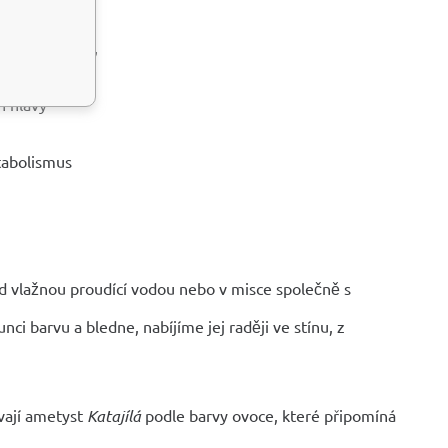
ýzy a šišinky,
h hlavy
tabolismus
pod vlažnou proudící vodou nebo v misce společně s
slunci barvu a bledne, nabíjíme jej raději ve stínu, z
vají ametyst
Katajílá
podle barvy ovoce, které připomíná