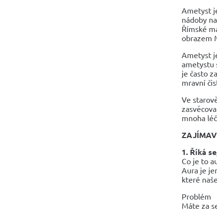
Ametyst j
nádoby na 
Římské ma
obrazem M
Ametyst je
ametystu 
je často z
mravní či
Ve starov
zasvěcovat
mnoha léči
ZAJÍMAV
1. Říká s
Co je to a
Aura je je
které naše
Problém
Máte za s