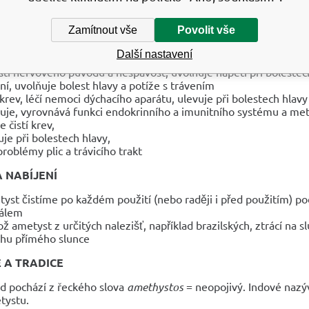
NÍ ÚČINKY
Zamítnout vše
Povolit vše
uje se se zvýšením aktivity pravé části mozku, fungováním hypof
 krev,
Další nastavení
ačuje, léčí akné,
sti nervového původu a nespavost, uvolňuje napětí při bolestec
ní, uvolňuje bolest hlavy a potíže s trávením
í krev, léčí nemoci dýchacího aparátu, ulevuje při bolestech hlavy
luje, vyrovnává funkci endokrinního a imunitního systému a me
 čistí krev,
uje při bolestech hlavy,
 problémy plic a trávicího trakt
A NABÍJENÍ
st čistíme po každém použití (nebo raději i před použitím) 
ťálem
ož ametyst z určitých nalezišť, například brazilských, ztrácí na 
hu přímého slunce
E A TRADICE
d pochází z řeckého slova
amethystos
= neopojivý. Indové nazý
tystu.