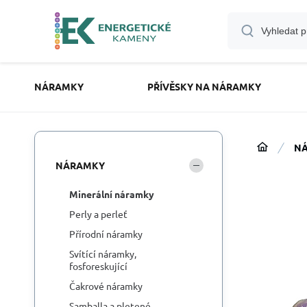
NÁRAMKY
PŘÍVĚSKY NA NÁRAMKY
N
NÁRAMKY
Minerální náramky
Perly a perleť
Přírodní náramky
Svítící náramky,
fosforeskující
Čakrové náramky
Samballa a pletené