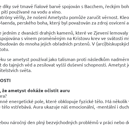
e díky své tmavě fialové barvě spojován s Bacchem, řeckým boh
pití používané na vodu a víno.
tróny věřily, že nošení Ametystu pomůže zaručit věrnost. Kleo
aenda, perského boha, který byl považován za zdroj osvícení a 
 jedním z dvanácti drahých kamenů, které ve Zjevení lemovaly s
spojována s vínem proměněným na Kristovu krev ve svátosti m
abudován do mnoha jejich obřadních prstenů. V (arci)biskupských
stotu.
ěku se ametyst používal jako talisman proti následkům nadměrn
 do tajných věd a zesilovat vyšší duševní schopnosti. Ametyst 
telstvích světa.
OSTI
e, že ametyst dokáže očistit auru
ura?
mné energetické pole, které obklopuje fyzické tělo. Má několik 
 tělo vstřebává. Aura ukazuje náš emocionální, -mentální i duch
ebou náročný den plný bezvýchodných problémů v práci nebo dět