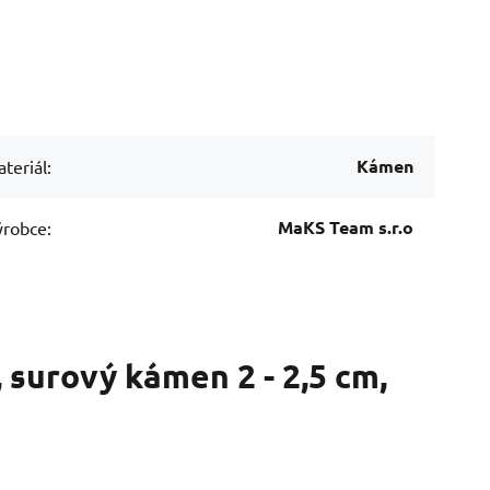
Kámen
teriál:
MaKS Team s.r.o
robce:
 surový kámen 2 - 2,5 cm,