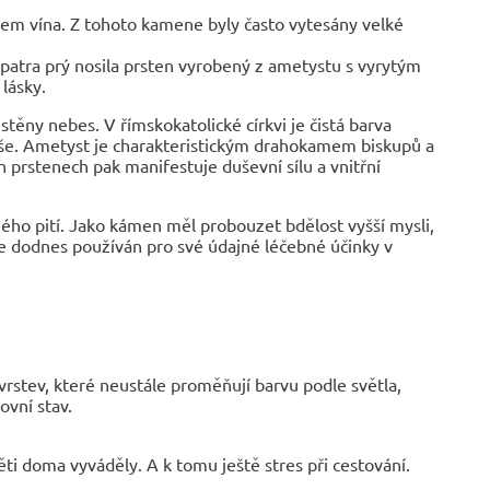
em vína. Z tohoto kamene byly často vytesány velké
patra prý nosila prsten vyrobený z ametystu s vyrytým
lásky.
těny nebes. V římskokatolické církvi je čistá barva
še. Ametyst je charakteristickým drahokamem biskupů a
 prstenech pak manifestuje duševní sílu a vnitřní
ého pití. Jako kámen měl probouzet bdělost vyšší mysli,
je dodnes používán pro své údajné léčebné účinky v
vrstev, které neustále proměňují barvu podle světla,
ovní stav.
i doma vyváděly. A k tomu ještě stres při cestování.