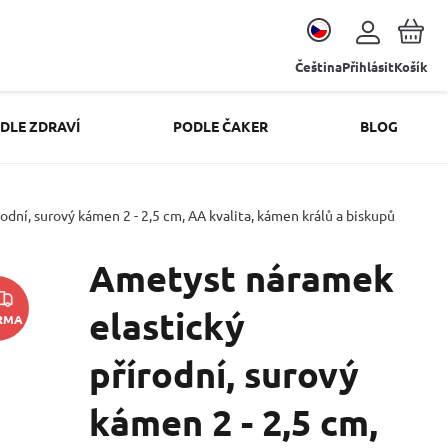
Čeština
Přihlásit
Košík
DLE ZDRAVÍ
PODLE ČAKER
BLOG
dní, surový kámen 2 - 2,5 cm, AA kvalita, kámen králů a biskupů
Ametyst náramek
elastický
RMA
přírodní, surový
kámen 2 - 2,5 cm,