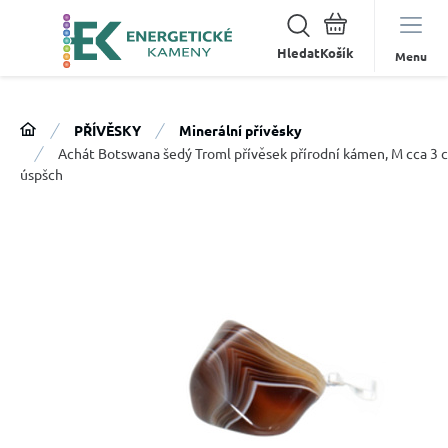
Hledat
Menu
PŘÍVĚSKY
Minerální přívěsky
Achát Botswana šedý Troml přívěsek přírodní kámen, M cca 3 cm
úspšch