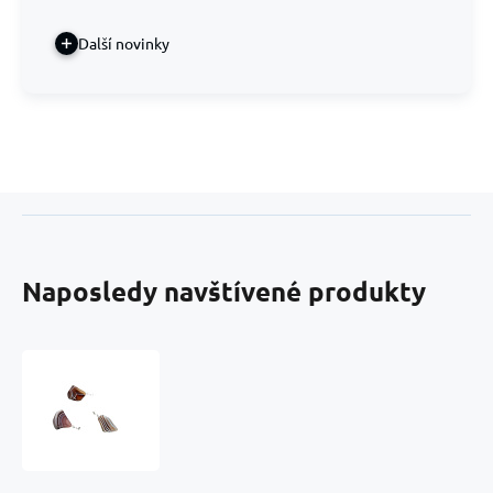
Další novinky
Naposledy navštívené produkty
Achát
Botswana
šedý
Troml
přívěsek