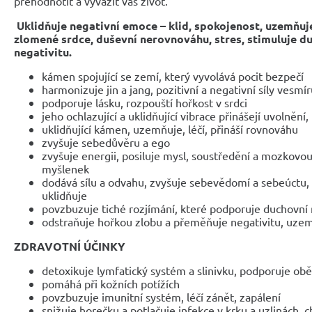
přehodnotit a vyvážit váš život.
Uklidňuje negativní emoce – klid, spokojenost,
uzemňuje
zlomené srdce, duševní nerovnováhu, stres,
stimuluje du
negativitu.
kámen spojující se zemí, který vyvolává pocit bezpečí
harmonizuje jin a jang, pozitivní a negativní síly vesmí
podporuje lásku, rozpouští hořkost v srdci
jeho ochlazující a uklidňující vibrace přinášejí uvolněn
uklidňující kámen, uzemňuje, léčí, přináší rovnováhu
zvyšuje sebedůvěru a ego
zvyšuje energii, posiluje mysl, soustředění a mozkovou č
myšlenek
dodává sílu a odvahu, zvyšuje sebevědomí a sebeúctu, zl
uklidňuje
povzbuzuje tiché rozjímání, které podporuje duchovní 
odstraňuje hořkou zlobu a přeměňuje negativitu, uz
ZDRAVOTNÍ ÚČINKY
detoxikuje lymfatický systém a slinivku, podporuje o
pomáhá při kožních potížích
povzbuzuje imunitní systém, léčí zánět, zapálení
snižuje horečku a potlačuje infekce v krku a uzlinách, c