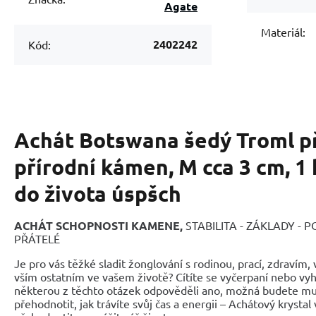
Agate
Materiál:
2402242
Kód:
Achát Botswana šedý Troml p
přírodní kámen, M cca 3 cm, 1 
do života úspšch
ACHÁT SCHOPNOSTI KAMENE,
STABILITA - ZÁKLADY - 
PŘÁTELÉ
Je pro vás těžké sladit žonglování s rodinou, prací, zdravím, v
vším ostatním ve vašem životě? Cítíte se vyčerpaní nebo vyh
některou z těchto otázek odpověděli ano, možná budete mu
přehodnotit, jak trávíte svůj čas a energii – Achátový kryst