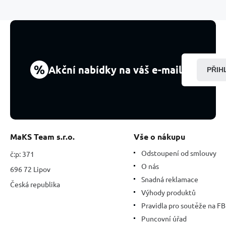
přírodní
kámen,
M
cca
3
cm,
1
%
Akční nabídky na váš e-mail
PŘIH
kus
přináší
do
života
úspšch
MaKS Team s.r.o.
Vše o nákupu
Odstoupení od smlouvy
č:p: 371
O nás
696 72 Lipov
Snadná reklamace
Česká republika
Výhody produktů
Pravidla pro soutěže na FB
Puncovní úřad