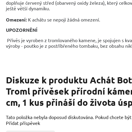
doplňuje červený střed (obarvený oxidy železa), který cel
ještě větší dynamiku.
Omezení:
K achátu se nepojí žádná omezení.
UPOZORNĚNÍ
Přívěs je vyroben z tromlovaného kamene, je spojujen s kval
výroby - poutko je z postříbřeného tombaku, bez obsahu nik
Diskuze k produktu
Achát Bo
Troml přívěsek přírodní kámen
cm, 1 kus přináší do života ús
Tato položka nebyla doposud diskutována. Pokud chcete být p
Přidat příspěvek