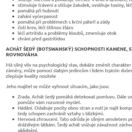
stimuluje trávení a utišuje žaludek, uvolňuje toxiny, lé
pomáhá při hubnutí
zahání vyčerpanost
pomáhá při problémech s krční páteří a zády
čistí krev, léčí štítnou žlázu
léčí artritidu a problémy kloubů, zmenšuje otok
chrání před gastritidou
ACHÁT ŠEDÝ (BOTSWANSKÝ)
SCHOPNOSTI KAMENE, STA
ROVNOVÁHA
Má silný vliv na psychologický stav, dokáže změnit charakter
záměry, může pomoci slabým jedincům i lidem trpícím duše
zlepšuje kvality nositele
Jeho majitel se může vyhnout situacím, jako jsou:
Zrada. Achát šedý pomáhá detekovat pomluvu. Dále sn
pomůže vám rozumně myslet.
Hádání. Oslabuje pocity obou stran a nutí je najít komp
tedy schopen zachránit vztahy s blízkými.
Nervová zhroucení. Tato odrůda je silným amuletem pr
dráždivým látkám. Šedý achát snižuje závažnost záchv
uklidnění.