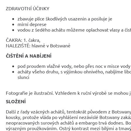
ZDRAVOTNÍ ÚČINKY
zbavuje plíce škodlivých usazenin a posiluje je
mírní deprese
vodou z šedého achátu můžeme oplachovat vlasy a čist
ČAKRA: 1. čakra,
NALEZIŠTĚ: hlavně v Botswaně
ČIŠTĚNÍ A NABÍJENÍ
pod proudem vlažné vody, nebo přes noc v misce vody spo
acháty všeho druhu, s výjimkou ohnivého, nabíjíme lib
slunci
Fotografie je ilustrační. Vzhledem k ruční výrobě se mohou je
SLOŽENÍ
Další z řady vzácných achátů, tentokrát původem z Botswany
kousky, protože vláda po vyhlášení nezávislé Botswany zaká
neopracovaných surových achátů a embargo trvá dodnes. Bo
výrazným proužkováním. Ostrý kontrast mezi bílými a tmav