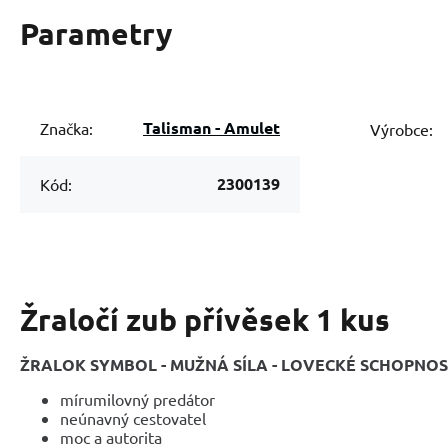
Parametry
Talisman - Amulet
Značka:
Výrobce:
2300139
Kód:
Žraločí zub přívěsek 1 kus
ŽRALOK SYMBOL - MUŽNÁ SÍLA - LOVECKÉ SCHOPNOS
mírumilovný predátor
neúnavný cestovatel
moc a autorita