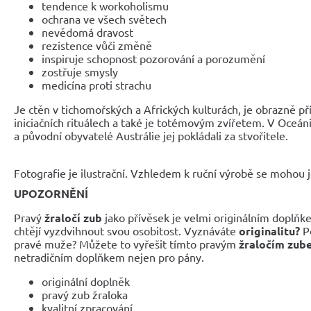
tendence k workoholismu
ochrana ve všech světech
nevědomá dravost
rezistence vůči změně
inspiruje schopnost pozorování a porozumění
zostřuje smysly
medicína proti strachu
Je ctěn v tichomořských a Afrických kulturách, je obrazně p
iniciačních rituálech a také je totémovým zvířetem. V Oceá
a původní obyvatelé Austrálie jej pokládali za stvořitele.
Fotografie je ilustrační. Vzhledem k ruční výrobě se mohou je
UPOZORNĚNÍ
Pravý
žraločí zub
jako přívěsek je velmi originálním doplňk
chtějí vyzdvihnout svou osobitost. Vyznáváte
originalitu?
Po
pravé muže? Můžete to vyřešit tímto pravým
žraločím zub
netradičním doplňkem nejen pro pány.
originální doplněk
pravý zub žraloka
kvalitní zpracování