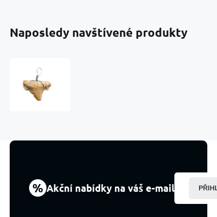
Naposledy navštívené produkty
Žraločí
zub
přívěsek
1
kus
%
Akční nabídky na váš e-mail
PŘIH