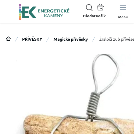
Hledat
Menu
PŘÍVĚSKY
Magické přívěsky
Žraločí zub přívěs