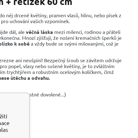
m + řetízek 60 cm
 do něj drcené květiny, pramen vlasů, hlínu, nebo písek z
, pro uchování vašich vzpomínek.
ůjde dál, ale
věčná láska
mezi milenci, rodinou a přáteli
nekonečna. M
nozí zjišťují, že nošení kremačních šperků je
lízko k sobě
a vždy bude se svými milovanými, což je
zrezne ani neušpiní! Bezpečný šroub se závitem udržuje
 pro popel, vlasy nebo sušené květiny, je to zvláštním
urním trychtýřem a robustním ocelovým kolíčkem, čímž
nese útěchu a odvahu.
 písek ze šťastné dovolené...)
ití
mace
hlas