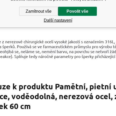
 je ilustrační. Vzhledem k ruční výrobě se mohou jednotlivé kusy
Zamítnout vše
Povolit vše
oub a pomocí nástroje trychtýř nasypte popel do přívěsku. Můž
Další nastavení
senciálních olejů a jedinečných zpráv, což z něj dělá ten nejlepš
 z nerezové chirurgické oceli vysoké jakosti s označením 316L
a šperků. Používá se ve farmaceutickém průmyslu pro výrobu tě
neohýbá se, neláme se, nemění barvu, na povrchu se netvoří žád
reakce). Splňuje tedy náročné parametry pro šperky přicházejíc
uze k produktu
Pamětní, pietní 
ce, voděodolná, nerezová ocel,
zek 60 cm