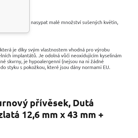
 mírně lišit.
e dovnitř také nasypat malé množství sušených květin,
í suvenýr.
, která je díky svým vlastnostem vhodná pro výrobu
lních implantátů. Je odolná vůči neoxidujícím kyselinám
né skvrny, je hypoalergenní (nejsou na ni žádné
í do styku s pokožkou, které jsou dány normami EU.
urnový přívěsek, Dutá
 zlatá 12,6 mm x 43 mm +