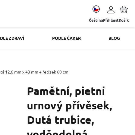
Čeština
Přihlásit
Košík
DLE ZDRAVÍ
PODLE ČAKER
BLOG
latá 12,6 mm x 43 mm + řetízek 60 cm
Pamětní, pietní
urnový přívěsek,
Dutá trubice,
voděodolná,