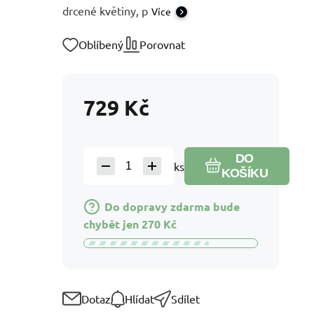
drcené květiny, p
Více
Oblíbený
Porovnat
729
Kč
DO
ks
KOŠÍKU
Do dopravy zdarma bude
chybět jen
270
Kč
Dotaz
Hlídat
Sdílet