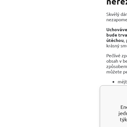
nerez
Skvělý dár
nezapomenu
Uchováve
bude trva
útěchou
,
krásný sm
Pečlivé z
obsah v be
způsobem, 
můžete pe
mějt
pro 
naro
krem
mate
En
rozm
jed
řetí
týk