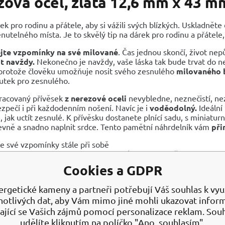
ová ocel, zlatá 12,6 mm x 43 m
ek pro rodinu a přátele, aby si vážili svých blízkých. Uskladněte
telného místa. Je to skvělý tip na dárek pro rodinu a přátele
jte vzpomínky na své milované
. Čas jednou skončí, život nep
t navždy.
Nekonečno je navždy, vaše láska tak bude trvat do 
 protože člověku umožňuje nosit svého zesnulého
milovaného b
utek pro zesnulého.
pracovaný přívěsek
z nerezové oceli
nevybledne, neznečistí, ne
zpečí i při každodenním nošení. Navíc je i
voděodolný.
Ideální
jak uctít zesnulé. K přívěsku dostanete plnící sadu, s miniat
vně a snadno naplnit srdce. Tento pamětní náhrdelník vám
při
e své vzpomínky stále při sobě
uchování vzpomínek na krtásné dny (pro suché květiny ze svatby,
zení dítěte pro uchování vlasů, nehtů...
Cookies a GDPR
ační na popel domácích mazlíčků
riál: nerezová ocel 316, pozlacená
ergetické kameny a partneři potřebují Váš souhlas k využ
ěr: 12,6 x 43 mm
notlivých dat, aby Vám mimo jiné mohli ukazovat infor
zek 60 cm
ající se Vašich zájmů pomocí personalizace reklam. Sou
udělíte kliknutím na políčko "Ano, souhlasím".