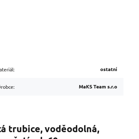
ostatní
teriál:
MaKS Team s.r.o
robce:
tá trubice, voděodolná,