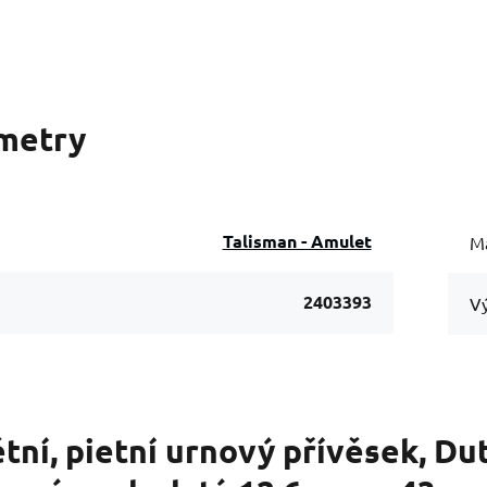
metry
Talisman - Amulet
Ma
2403393
Vý
ní, pietní urnový přívěsek, Du