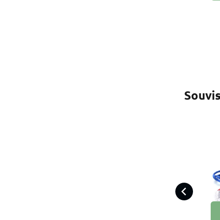
Souvis
Te
ba
jen
hrd