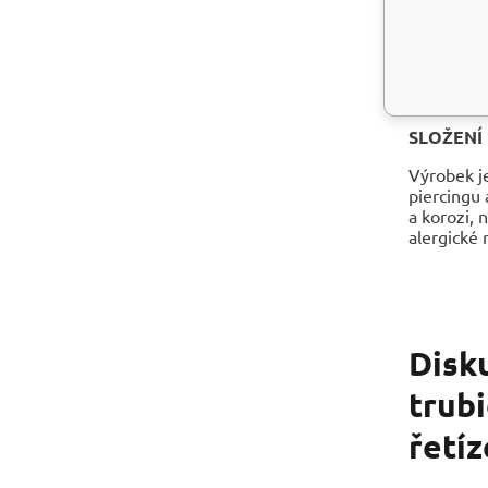
Fotografie
POUŽITÍ
Povolte šr
parfému, e
SLOŽENÍ
Výrobek je
piercingu 
a korozi, 
alergické 
Disk
trubi
řetí