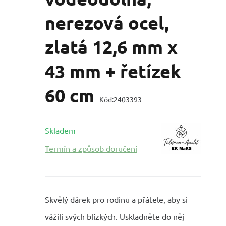
nerezová ocel,
zlatá 12,6 mm x
43 mm + řetízek
60 cm
Kód:
2403393
Skladem
Termín a způsob doručení
Skvělý dárek pro rodinu a přátele, aby si
vážili svých blízkých. Uskladněte do něj