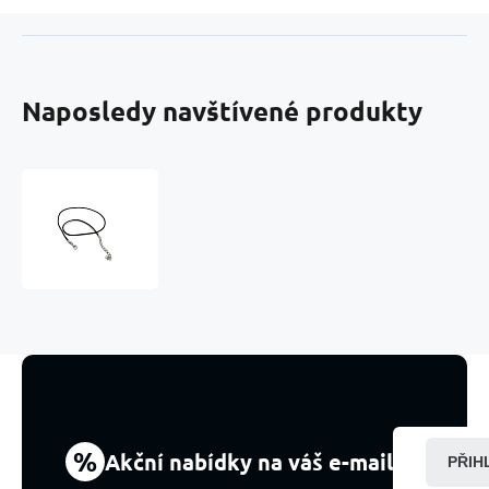
Naposledy navštívené produkty
Voskovaná
šňůrka
černá
s
karabinkou
délka
60
x
2
cm
1
kus
%
Akční nabídky na váš e-mail
PŘIH