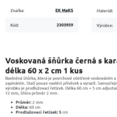
EK MaKS
Značka:
Materiál:
2303959
Kód:
Výrobce:
Voskovaná šňůrka černá s ka
délka 60 x 2 cm 1 kus
Bavlněná šňůrka, která je povrchově ošetřené voskováním 
zapínáním. Stačí pouze navléct přívěsek a vyrazit. Samozře
výrobku je prodlužovací řetízek. Délka 60 cm + 5 cm adjustač
12 mm, šňůra průměr 2 mm.
Průměr:
2 mm
Délka:
60 cm
Prodlužovací řetízek:
5
cm