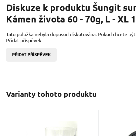
Diskuze k produktu
Šungit su
Kámen života 60 - 70g, L - XL 
Tato položka nebyla doposud diskutována. Pokud chcete být p
Přidat příspěvek
PŘIDAT PŘÍSPĚVEK
Varianty tohoto produktu
EAN:
Kód dod.:
Kód:
2000000005812
2303955
00152365
Kód 
K
Skladem
59
Kč
Šungit Tromlovaný
Šungito