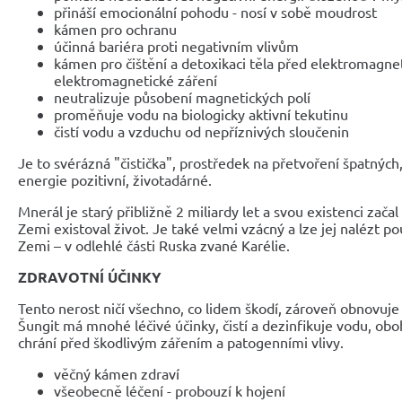
přináší emocionální pohodu - nosí v sobě moudrost
kámen pro ochranu
účinná bariéra proti negativním vlivům
kámen pro čištění a detoxikaci těla před elektromagne
elektromagnetické záření
neutralizuje působení magnetických polí
proměňuje vodu na biologicky aktivní tekutinu
čistí vodu a vzduchu od nepříznivých sloučenin
Je to svérázná "čistička", prostředek na přetvoření špatných,
energie pozitivní, životadárné.
Mnerál je starý přibližně 2 miliardy let a svou existenci zač
Zemi existoval život. Je také velmi vzácný a lze jej nalézt 
Zemi – v odlehlé části Ruska zvané Karélie.
ZDRAVOTNÍ ÚČINKY
Tento nerost ničí všechno, co lidem škodí, zároveň obnovuje
Šungit má mnohé léčivé účinky, čistí a dezinfikuje vodu, obo
chrání před škodlivým zářením a patogenními vlivy.
věčný kámen zdraví
všeobecně léčení - probouzí k hojení