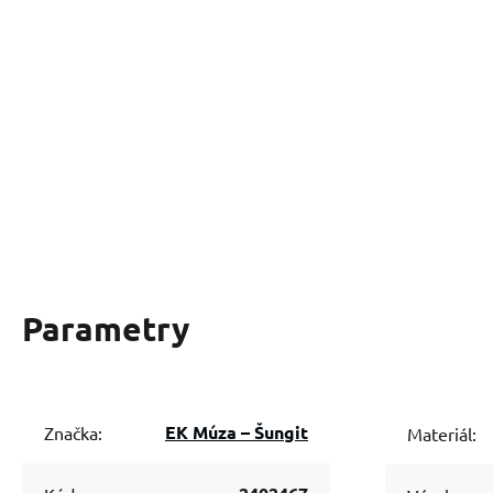
Parametry
EK Múza – Šungit
Značka:
Materiál: