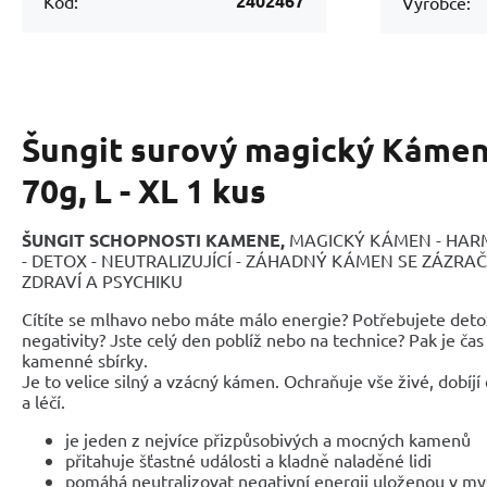
2402467
Kód:
Výrobce:
Šungit surový magický Kámen 
70g, L - XL 1 kus
ŠUNGIT SCHOPNOSTI KAMENE,
MAGICKÝ KÁMEN - HAR
- DETOX - NEUTRALIZUJÍCÍ - ZÁHADNÝ KÁMEN SE ZÁZRA
ZDRAVÍ A PSYCHIKU
Cítíte se mlhavo nebo máte málo energie? Potřebujete deto
negativity? Jste celý den poblíž nebo na technice? Pak je čas
kamenné sbírky.
Je to velice silný a vzácný kámen. Ochraňuje vše živé, dobíjí 
a léčí.
je jeden z nejvíce přizpůsobivých a mocných kamenů
přitahuje šťastné události a kladně naladěné lidi
pomáhá neutralizovat negativní energii uloženou v mys