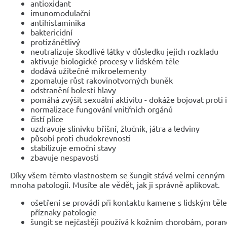
antioxidant
imunomodulační
antihistaminika
baktericidní
protizánětlivý
neutralizuje škodlivé látky v důsledku jejich rozkladu
aktivuje biologické procesy v lidském těle
dodává užitečné mikroelementy
zpomaluje růst rakovinotvorných buněk
odstranění bolestí hlavy
pomáhá zvýšit sexuální aktivitu - dokáže bojovat proti
normalizace fungování vnitřních orgánů
čistí plíce
uzdravuje slinivku břišní, žlučník, játra a ledviny
působí proti chudokrevnosti
stabilizuje emoční stavy
zbavuje nespavosti
Díky všem těmto vlastnostem se šungit stává velmi cenným 
mnoha patologií. Musíte ale vědět, jak ji správně aplikovat.
ošetření se provádí při kontaktu kamene s lidským těl
příznaky patologie
šungit se nejčastěji používá k kožním chorobám, pora