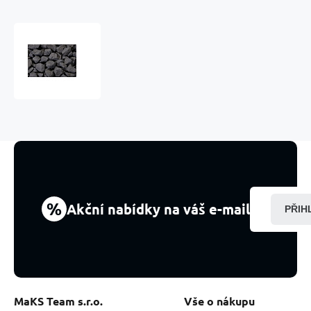
Šungit
surový
magický
Kámen
života
60
-
70g,
L
-
XL
1
%
Akční nabídky na váš e-mail
PŘIH
kus
MaKS Team s.r.o.
Vše o nákupu