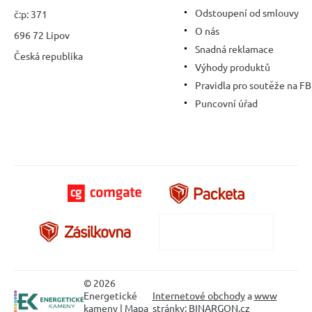
Odstoupení od smlouvy
č:p: 371
O nás
696 72 Lipov
Snadná reklamace
Česká republika
Výhody produktů
Pravidla pro soutěže na FB
Puncovní úřad
© 2026
Energetické
Internetové obchody
a
www
kameny |
Mapa
stránky
:
BINARGON.cz