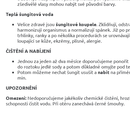
zšedivělé vlasy mohou nabýt své původní barvy.
Teplá šungitová voda
Velice zdravé jsou
šungitové koupele
. Zklidňují, odst
harmonizují organismus a normalizují spánek. Již po pr
trhlinky, ranky a po několika procedurách se urovnávají
loupající se kůže, ekzémy, plísně, alergie.
ČIŠTĚNÍ A NABÍJENÍ
Jednou za jeden až dva měsíce doporučujeme ponořit
do roztoku jedlé sody a potom důkladně omyjte pod t
Potom můžeme nechat šungit usušit a
nabít
na přímém
min.
UPOZORNĚNÍ
Omezení:
Nedoporučujeme jakékoliv chemické čistění, hrozí
schopnosti čistit vodu. Při otěru zanechává černé šmouhy.