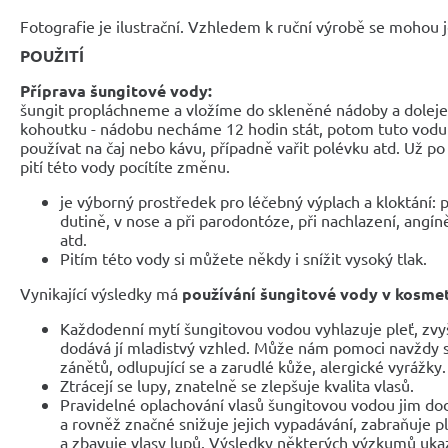
Fotografie je ilustrační. Vzhledem k ruční výrobě se mohou je
POUŽITÍ
Příprava šungitové vody:
šungit propláchneme a vložíme do skleněné nádoby a dole
kohoutku - nádobu necháme 12 hodin stát, potom tuto vod
používat na čaj nebo kávu, případně vařit polévku atd. Už p
pití této vody pocítíte změnu.
je výborný prostředek pro léčebný výplach a kloktání: p
dutině, v nose a při parodontóze, při nachlazení, angíně
atd.
Pitím této vody si můžete někdy i snížit vysoký tlak.
Vynikající výsledky má
používání šungitové vody v kosme
Každodenní mytí šungitovou vodou vyhlazuje pleť, zvyš
dodává jí mladistvý vzhled. Může nám pomoci navždy s
zánětů, odlupující se a zarudlé kůže, alergické vyrážky.
Ztrácejí se lupy, znatelně se zlepšuje kvalita vlasů.
Pravidelné oplachování vlasů šungitovou vodou jim do
a rovněž značné snižuje jejich vypadávání, zabraňuje p
a zbavuje vlasy lupů. Výsledky některých výzkumů ukaz