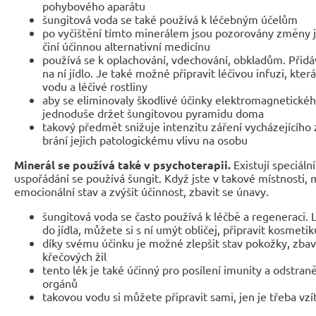
pohybového aparátu
šungitová voda se také používá k léčebným účelům
po vyčištění tímto minerálem jsou pozorovány změny je
činí účinnou alternativní medicínu
používá se k oplachování, vdechování, obkladům. Přidáv
na ní jídlo. Je také možné připravit léčivou infuzi, kte
vodu a léčivé rostliny
aby se eliminovaly škodlivé účinky elektromagnetickéh
jednoduše držet šungitovou pyramidu doma
takový předmět snižuje intenzitu záření vycházejícího z
brání jejich patologickému vlivu na osobu
Minerál se používá také v psychoterapii.
Existují speciální
uspořádání se používá šungit. Když jste v takové místnosti, 
emocionální stav a zvýšit účinnost, zbavit se únavy.
šungitová voda se často používá k léčbě a regeneraci. L
do jídla, můžete si s ní umýt obličej, připravit kosmetik
díky svému účinku je možné zlepšit stav pokožky, zbav
křečových žil
tento lék je také účinný pro posílení imunity a odstraně
orgánů
takovou vodu si můžete připravit sami, jen je třeba vzít